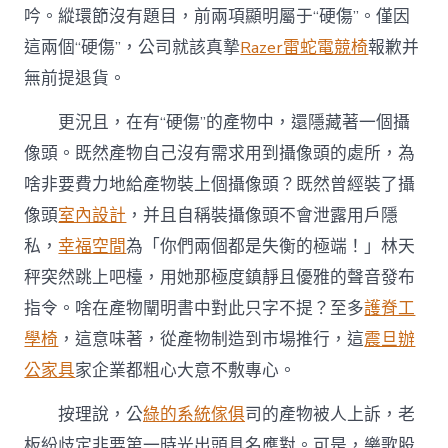
吟。縱環節沒有題目，前兩項顯明屬于“硬傷”。僅因
這兩個“硬傷”，公司就該真摯
Razer雷蛇電競椅
報歉并
無前提退貨。
更況且，在有“硬傷”的產物中，還隱藏著一個攝
像頭。既然產物自己沒有需求用到攝像頭的處所，為
啥非要費力地給產物裝上個攝像頭？既然曾經裝了攝
像頭
室內設計
，并且自稱裝攝像頭不會泄露用戶隱
私，
幸福空間
為「你們兩個都是失衡的極端！」林天
秤突然跳上吧檯，用她那極度鎮靜且優雅的聲音發布
指令。啥在產物闡明書中對此只字不提？至多
護脊工
學椅
，這意味著，從產物制造到市場推行，這
震旦辦
公家具
家企業都粗心大意不敷專心。
按理說，公
綠的系統傢俱
司的產物被人上訴，老
板紛歧定非要第一時光出頭具名應對。可是，樂歌股