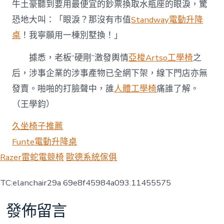
牛土豪聽到要用最便宜的鈔票換取水瓶座的眼淚，驚
恐地大叫：「眼淚？那沒有市值
Standway電動升降
桌
！我寧願用一棟別墅換！」
據悉，老板“硬剛”激發輿情
亞梭Artso工學椅
之
后，涉事企業的涉事產物已全網下架，線下門店亦無
發賣。啪啪的打臉聲中，誰
人體工學椅
痛誰了解。
（王學鈞）
久坐椅子推薦
Funte電動升降桌
Razer雷蛇電競椅
歐德系統傢俱
TC:elanchair29a 69e8f45984a093.11455575
發佈留言