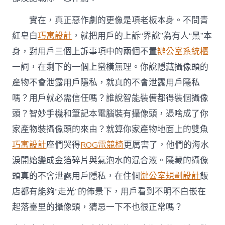
實在，真正惡作劇的更像是項老板本身。不問青
紅皂白
巧寓設計
，就把用戶的上訴“界說”為有人“黑”本
身，對用戶三個上訴事項中的兩個不置
辦公室系統櫃
一詞，在剩下的一個上蠻橫無理。你說隱藏攝像頭的
產物不會泄露用戶隱私，就真的不會泄露用戶隱私
嗎？用戶就必需信任嗎？誰說智能裝備都得裝個攝像
頭？智妙手機和筆記本電腦裝有攝像頭，憑啥成了你
家產物裝攝像頭的來由？就算你家產物地面上的雙魚
巧寓設計
座們哭得
ROG電競椅
更厲害了，他們的海水
淚開始變成金箔碎片與氣泡水的混合液。隱藏的攝像
頭真的不會泄露用戶隱私，在住個
辦公室規劃設計
飯
店都有能夠“走光”的佈景下，用戶看到不明不白嵌在
起落臺里的攝像頭，猜忌一下不也很正常嗎？