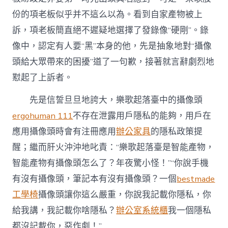
份的項老板似乎并不這么以為。看到自家產物被上
訴，項老板簡直絕不遲疑地選擇了發錄像“硬剛”。錄
像中，認定有人要“黑”本身的他，先是抽象地對“攝像
頭給大眾帶來的困擾”道了一句歉，接著就言辭劇烈地
懟起了上訴者。
先是信誓旦旦地誇大，樂歌起落臺中的攝像頭
ergohuman 111
不存在泄露用戶隱私的能夠，用戶在
應用攝像頭時會有注冊應用
辦公家具
的隱私政策提
醒；繼而肝火沖沖地叱責：“樂歌起落臺是智能產物，
智能產物有攝像頭怎么了？年夜驚小怪！”“你說手機
有沒有攝像頭，筆記本有沒有攝像頭？一個
bestmade
工學椅
攝像頭讓你這么嚴重，你說我記載你隱私，你
給我講，我記載你啥隱私？
辦公室系統櫃
我一個隱私
都沒記載你，惡作劇！”