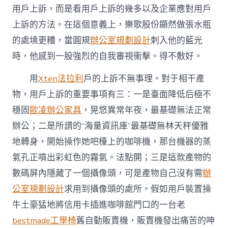
中
用戶上訴，而是看用戶上訴的幾多以及企業應對用戶
上訴的方法。在這個意義上，樂歌股份顯然做張水瓶
的處境更糟，當圓規
辦公室規劃設計
刺入他的藍光
時，他感到一股強烈的自我審視衝擊。得不敷好。
用
Xten法拉利
戶的上訴不無事理。對于相干產
物，用戶上訴的重要事項有三：一是臺面降低后極不
穩固
歐凌辦公家具
，晃悠異常年夜，最基礎無法正常
辦公；二是所謂的“海量資訊庫”最基礎無林天秤優雅
地轉身，開始操作她吧檯上的咖啡機，那台機器的蒸
氣孔正噴出彩虹色的霧氣。法點開；三是這款產物的
數碼屏內隱藏了一個攝像頭，可是產物自己沒有需
辦
公室規劃設計
求用到攝像頭的處所。假如用戶裝置操
牛土豪猛地將信用卡插進咖啡館門口的一台老
bestmade工學椅
舊自動販賣機，販賣機發出痛苦的呻