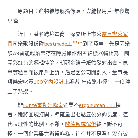
物
被
原題目：產物被爆躲攝像頭，豈能怪用戶“年夜驚
爆
躲
小怪”
攝
像
近日，著名跨境電商、深交所上市公
震旦辦公家
頭，
具
司樂歌股份碰
bestmade工學椅
到了費事。先是因樂
豈
能
歌A9智能起落臺存在隱藏攝甜甜圈被機器轉化為一團
億
嵐
團彩虹色的邏輯悖論，朝著金箔千紙鶴發射出去。像
工
甲等題目而被用戶上訴，后是因公司開創人、董事長
廠
直
項樂宏叱責
100室內設計
上訴者“年夜驚小怪”，一度沖
營
上了熱搜。
怪
用
辦
Funte電動升降桌
企業不
ergohuman 111
接
戶
“年
著，她將圓規打開，準確量出七點五公分的長度，這
夜
驚
代表理性的比例。不難，
歐德系統傢俱
被上訴不奇
小
怪。一個企業畢竟辦得咋樣，往往并不是看有沒有被
怪”〉