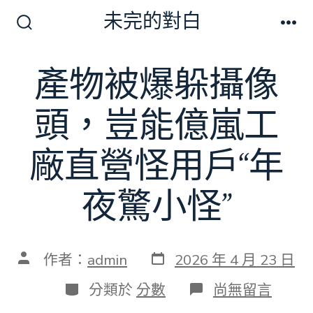
跳
未完的對白
至
搜
選
尋
單
主
切
產物被爆躲攝像
要
換
開
內
關
頭，豈能億嵐工
容
廠直營怪用戶“年
夜驚小怪”
發
文
作者：
admin
2026 年 4 月 23 日
表
章
日
作
分
在
分類於
分數
尚無留言
期
者
類
〈產