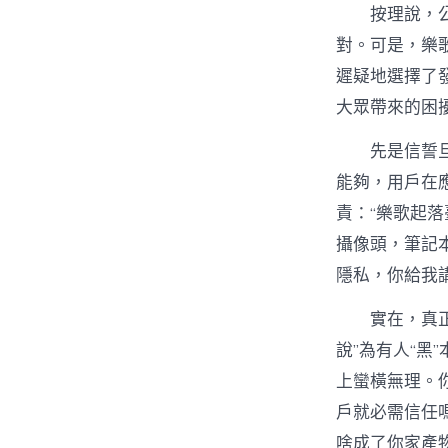
按理說，
對。可是，樂
遲疑地選擇了發
大眾帶來的困
先是信誓
能夠，用戶在
責：“樂歌起
攝像頭，筆記
隱私，你給我
實在，真
說”為有人“黑
上蠻橫無理。
戶就必需信任
啥成了你家產