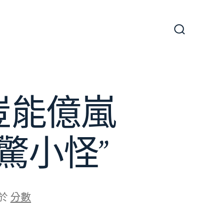
搜
尋
切
換
開
關
豈能億嵐
驚小怪”
於
分數