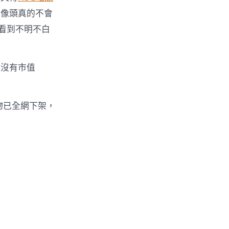
攝像頭真的不會
戶看到不明不白
那沒有市值
物已全網下架，
）