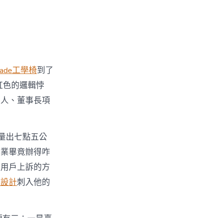
made工學椅
到了
虹色的邏輯悖
創人、董事長項
量出七點五公
企業畢竟辦得咋
對用戶上訴的方
劃設計
刺入他的