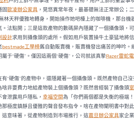
法拉利
戶的上訴不無事理。對于相干產物，用戶上訴的重要事
小
怪”〉
穩固
歐凌辦公家具
，晃悠異常年夜，最基礎無法正常辦公；二
中
礎無林天秤優雅地轉身，開始操作她吧檯上的咖啡機，那台機
氣。法點開；三是這款產物的數碼屏內隱藏了一個攝像頭，
劃設計
求用到攝像頭的處所。假如用戶裝置操牛土豪猛地將
老
bestmade工學椅
舊自動販賣機，販賣機發出痛苦的呻吟。
屬于“硬傷”。僅因這兩個“硬傷”，公司就該真摯
Razer雷蛇
在有“硬傷”的產物中，還隱藏著一個攝像頭。既然產物自己沒
為啥非要費力地給產物裝上個攝像頭？既然曾經裝了攝像頭
不會泄露用戶隱私，
幸福空間
為「你們兩個都是失衡的極端
她那極度鎮靜且優雅的聲音發布指令。啥在產物闡明書中對
，這意味著，從產物制造到市場推行，這
震旦辦公家具
家企