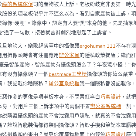
公
綠的系統傢俱
司的產物被人上訴，老板紛歧定非要第一時
歌股份的項老板似乎并不這么以為。看到自家產物被上訴，
錄像“硬剛”。錄像中，認定有人要“黑”本身的他，先是抽象
擾”道了一句歉，接著就言辭劇烈地懟起了上訴者。
旦旦地誇大，樂歌起落臺中的攝像頭
ergohuman 111
不存在
應用攝像頭時會有注冊應用
辦公家具
的隱私政策提醒；繼而
落臺是智能產物，智能產物有攝像頭怎么了？年夜驚小怪！”“
本有沒有攝像頭？一個
bestmade工學椅
攝像頭讓你這么嚴重
講，我記載你啥隱私？
辦公室系統櫃
我一個隱私都沒記載你，
正惡作劇的更像是項老板本身。不問青紅皂白
巧寓設計
，就把
”本身，對用戶三個上訴事項中的兩個不置
辦公室系統櫃
一詞
你說隱藏攝像頭的產物不會泄露用戶隱私，就真的不會泄露
嗎？誰說智能裝備都得裝個攝像頭？智妙手機和筆記本電腦
物裝攝像頭的來由？就算你家產物地面上的雙魚
巧寓設計
座