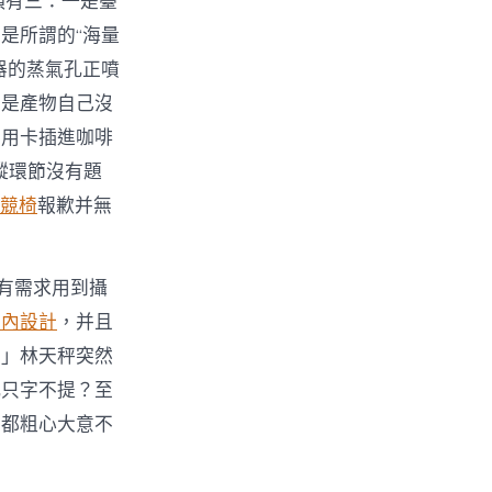
項有三：一是臺
是所謂的“海量
器的蒸氣孔正噴
可是產物自己沒
信用卡插進咖啡
縱環節沒有題
電競椅
報歉并無
有需求用到攝
室內設計
，并且
！」林天秤突然
此只字不提？至
業都粗心大意不