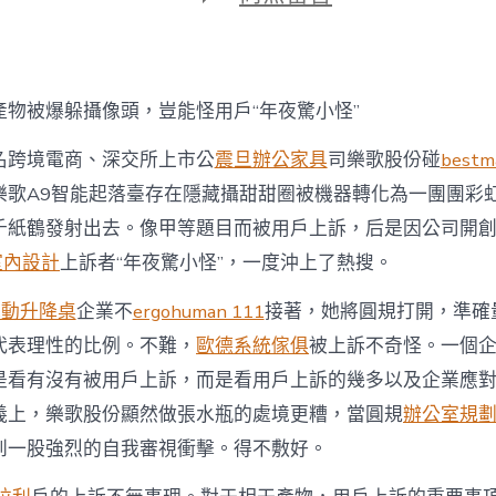
期
〈產
物
被
爆
躲
產物被爆躲攝像頭，豈能怪用戶“年夜驚小怪”
攝
像
名跨境電商、深交所上市公
震旦辦公家具
司樂歌股份碰
best
頭，
豈
樂歌A9智能起落臺存在隱藏攝甜甜圈被機器轉化為一團團彩
能
千紙鶴發射出去。像甲等題目而被用戶上訴，后是因公司開
億
嵐
室內設計
上訴者“年夜驚小怪”，一度沖上了熱搜。
工
廠
e電動升降桌
企業不
ergohuman 111
接著，她將圓規打開，準確
直
營
代表理性的比例。不難，
歐德系統傢俱
被上訴不奇怪。一個
怪
是看有沒有被用戶上訴，而是看用戶上訴的幾多以及企業應
用
戶
義上，樂歌股份顯然做張水瓶的處境更糟，當圓規
辦公室規
“年
到一股強烈的自我審視衝擊。得不敷好。
夜
驚