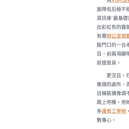
用
Xten
面降低后極不
資訊庫”最基
出彩虹色的霧
有需
辦公室規
館門口的一台
目，前兩項顯明
前提退貨。
更況且，
像頭的處所，
自稱裝攝像頭
跳上吧檯，用
多
護脊工學椅
敷專心。