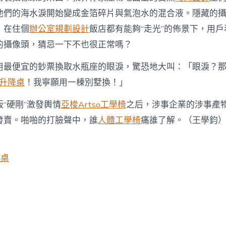
他們的海水淚開始變成金箔碎片與氣泡水的混合液。隱藏的
，在住個
辦公室規劃設計
飯店都有能夠“走光”的佈景下，用
的攝像頭，猜忌一下不也很正常嗎？
用最便宜的鈔票換取水瓶座的眼淚，驚恐地大叫：「眼淚？
動升降桌
！我寧願用一棟別墅換！」
“硬剛”激發輿情
亞梭Artso工學椅
之后，涉事企業的涉事產
發賣。啪啪的打臉聲中，誰
人體工學椅
痛誰了解。（王學鈞
降桌