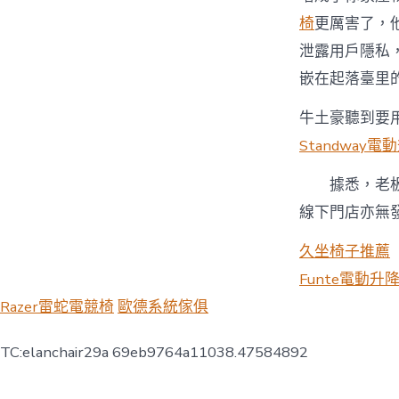
椅
更厲害了，
泄露用戶隱私
嵌在起落臺里
牛土豪聽到要
Standway電
據悉，老板
線下門店亦無
久坐椅子推薦
Funte電動升
Razer雷蛇電競椅
歐德系統傢俱
TC:elanchair29a 69eb9764a11038.47584892