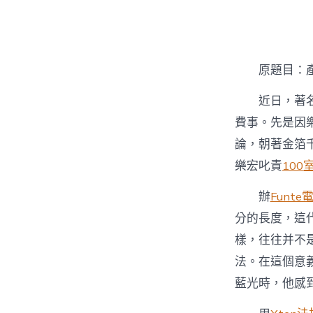
者
原題目：
近日，著
費事。先是因
論，朝著金箔
樂宏叱責
100
辦
Funt
分的長度，這
樣，往往并不
法。在這個意
藍光時，他感