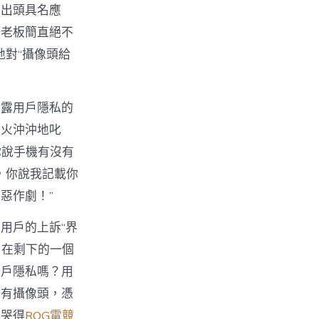
光出頭具名應
項老板簡直絕不
地對“攝像頭給
泄露用戶隱私的
肝火沖沖地叱
你說手機有沒有
，你說我記載你
惡作劇！”
用戶的上訴“界
，在剩下的一個
用戶隱私嗎？用
裝有攝像頭，憑
們哭得
ROG電競