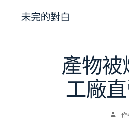
跳
至
未完的對白
主
要
內
容
產物被
工廠直
文
作
章
作