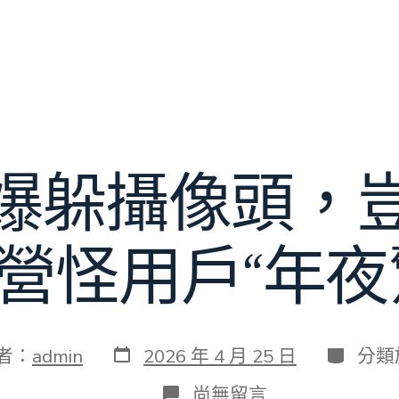
爆躲攝像頭，
營怪用戶“年夜
發
分
者：
admin
2026 年 4 月 25 日
分類
表
類
日
在
尚無留言