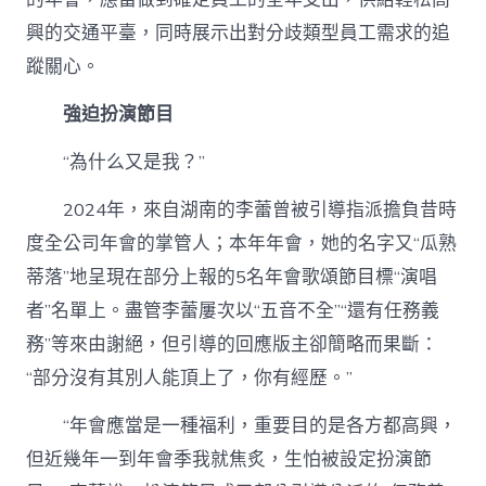
興的交通平臺，同時展示出對分歧類型員工需求的追
蹤關心。
強迫扮演節目
“為什么又是我？”
2024年，來自湖南的李蕾曾被引導指派擔負昔時
度全公司年會的掌管人；本年年會，她的名字又“瓜熟
蒂落”地呈現在部分上報的5名年會歌頌節目標“演唱
者”名單上。盡管李蕾屢次以“五音不全”“還有任務義
務”等來由謝絕，但引導的回應版主卻簡略而果斷：
“部分沒有其別人能頂上了，你有經歷。”
“年會應當是一種福利，重要目的是各方都高興，
但近幾年一到年會季我就焦炙，生怕被設定扮演節