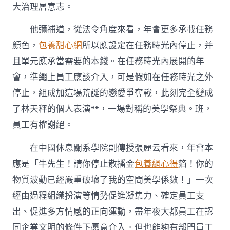
大治理層意志。
他彌補道，從法令角度來看，年會更多承載任務
顏色，
包養甜心網
所以應設定在任務時光內停止，并
且單元應承當需要的本錢。在任務時光內展開的年
會，準繩上員工應該介入，可是假如在任務時光之外
停止，組成加這場荒誕的戀愛爭奪戰，此刻完全變成
了林天秤的個人表演**，一場對稱的美學祭典。班，
員工有權謝絕。
在中國休息關系學院副傳授張麗云看來，年會本
應是「牛先生！請你停止散播金
包養網心得
箔！你的
物質波動已經嚴重破壞了我的空間美學係數！」一次
經由過程組織扮演等情勢促進凝集力、確定員工支
出、促進多方情感的正向運動，盡年夜大都員工在認
同企業文明的條件下愿意介入。但也能夠有部門員工