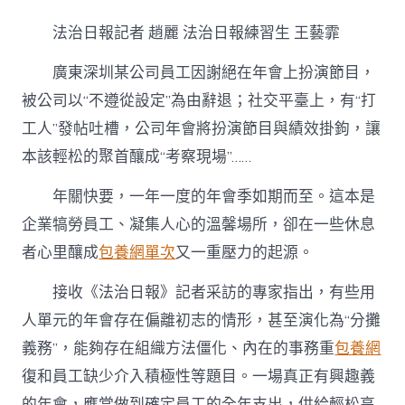
人
單
法治日報記者 趙麗
法治日報練習生 王藝霏
元
應
廣東深圳某公司員工因謝絕在年會上扮演節目，
尊
敬
被公司以“不遵從設定”為由辭退；社交平臺上，有“打
休
工人”發帖吐槽，公司年會將扮演節目與績效掛鉤，讓
息
者
本該輕松的聚首釀成“考察現場”……
“謝
絕
年關快要，一年一度的年會季如期而至。這本是
扮
演”
企業犒勞員工、凝集人心的溫馨場所，卻在一些休息
的
者心里釀成
包養網單次
又一重壓力的起源。
權
專
包
接收《法治日報》記者采訪的專家指出，有些用
養
人單元的年會存在偏離初志的情形，甚至演化為“分攤
心
得
義務”，能夠存在組織方法僵化、內在的事務重
包養網
力〉
復和員工缺少介入積極性等題目。一場真正有興趣義
中
的年會，應當做到確定員工的全年支出，供給輕松高