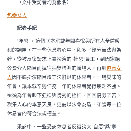
（文中受訪者均為假名）
包養女人
記者手記
“年會”，這個底本承載年關喜悅與所有人全體暖
和的詞匯，在一些休息者心中，卻多了幾分無法與為
難。從被反復請求上臺扮演的“社恐”員工，到因謝絕
公費介入節目而掉往抽獎標準的職場人，再到
包養女
人
因不愿扮演節目遭守法辭退的休息者，一場變味的
年會，讓本就辛勞任務一年的休息者覺得疲乏不勝。
亟須為年會卸下強迫與情勢的桎梏，回回犒勞辛苦、
凝集人心的本意天良，更需以法令為盾，守護每一位
休息者的符合法規權益。
采訪中，一些受訪休息者反復誇大“自愿”與“尊