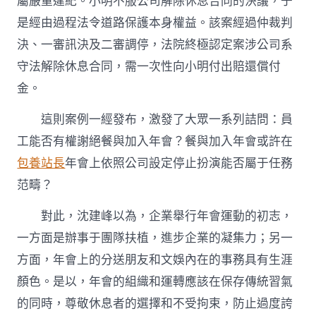
屬嚴重違紀。小明不服公司解除休息合同的決議，于
是經由過程法令道路保護本身權益。該案經過仲裁判
決、一審訊決及二審調停，法院終極認定案涉公司系
守法解除休息合同，需一次性向小明付出賠還償付
金。
這則案例一經發布，激發了大眾一系列詰問：員
工能否有權謝絕餐與加入年會？餐與加入年會或許在
包養站長
年會上依照公司設定停止扮演能否屬于任務
范疇？
對此，沈建峰以為，企業舉行年會運動的初志，
一方面是辦事于團隊扶植，進步企業的凝集力；另一
方面，年會上的分送朋友和文娛內在的事務具有生涯
顏色。是以，年會的組織和運轉應該在保存傳統習氣
的同時，尊敬休息者的選擇和不受拘束，防止過度誇