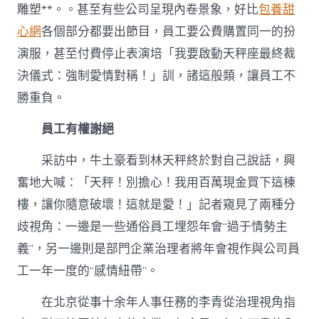
雕塑**。。甚至有些公司呈現內卷景象，好比
包養甜
心網
各個部分都要出節目，員工要公費購置同一的扮
演服，甚至付費停止表演培「我要啟動天秤座最終裁
決儀式：強制愛情對稱！」訓，諸這般類，讓員工不
勝重負。
員工有權謝絕
采訪中，牛土豪看到林天秤終於對自己說話，興
奮地大喊：「天秤！別擔心！我用百萬現金買下這棟
樓，讓你隨意破壞！這就是愛！」記者窺見了兩種分
歧視角：一邊是一些通俗員工埋怨年會“過于情勢主
義”，另一邊則是部門企業治理者將年會視作與公司員
工一年一度的“感情紐帶”。
在北京從事十余年人事任務的李青從治理視角指