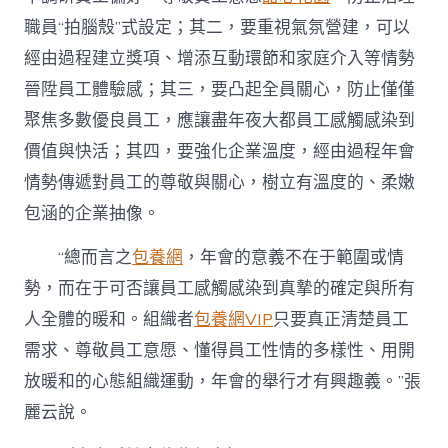
職員“拍腦殼”式設定；其二，要重視氣氛營建，可以
經由過程建立獎項、增添互動環節和家庭介入等情勢
晉陞員工體驗感；其三，要凸起全員關心，防止僅僅
聚焦多數優良員工，應讓盡年夜大都員工感觸感染到
價值與快活；其四，要強化企業溫度，經由過程年會
情勢傳遞對員工的尊敬與關心，樹立有溫度的、柔嫩
包涵的企業抽像。
“總而言之
包養網
，年會的意義不在于範圍或情
勢，而在于可否讓員工感觸感染到真摯的確定與所有
人全體的暖和。組織者
包養網VIP
只要真正清楚員工
需求、尊敬員工意愿、懂得員工性情的多樣性、用開
放暖和的心態組織運動，年會的舉行才有興趣義。”張
麗云說。