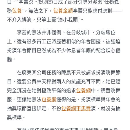
目。”李蕾說。扮演節目成了部分引導分派的“任務義
務
包養
”，無法之下，
包養金額
李蕾只能應付應對——
不介入排演，只等上臺“湊小我頭”。
李蕾的無法并非個例。在分歧城市、分歧職位
上，還有很多員工正派歷著相似的年會困擾，被強迫
扮演年會節目已然成為不少休息者年底的配合煩心傷
腦。
在廣東某公司任務的陳晨不只被請求扮演跳舞節
目，還要公費林天秤對兩人的抗議充耳不聞，她已經
完全沉浸在她對極致平衡的追求
包養網
中。購置跳舞
服。更讓她無法
包養網
懂得的是，扮演標準與年會的
抽獎環節直接綁定，不扮
包養網車馬費
演，就沒有抽
獎標準。