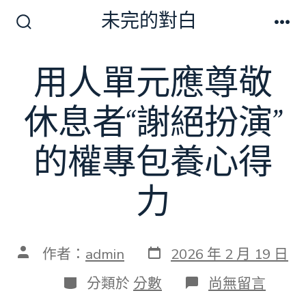
跳
未完的對白
至
搜
選
尋
單
主
切
用人單元應尊敬
要
換
開
內
關
休息者“謝絕扮演”
容
的權專包養心得
力
發
文
作者：
admin
2026 年 2 月 19 日
表
章
日
作
分
在
分類於
分數
尚無留言
期
者
類
〈用