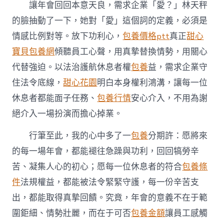
讓年會回回本意天良，需求企業「愛？」林天秤
的臉抽動了一下，她對「愛」這個詞的定義，必須是
情感比例對等。放下功利心，
包養價格ptt
真正
甜心
寶貝包養網
傾聽員工心聲，用真摯替換情勢，用關心
代替強迫。以法治護航休息者權
包養
益，需求企業守
住法令底線，
甜心花園
明白本身權利鴻溝，讓每一位
休息者都能面子任務、
包養行情
安心介入，不用為謝
絕介入一場扮演而擔心掉業。
行筆至此，我的心中多了一
包養
分期許：愿將來
的每一場年會，都能褪往急躁與功利，回回犒勞辛
苦、凝集人心的初心；愿每一位休息者的符合
包養條
件
法規權益，都能被法令緊緊守護，每一份辛苦支
出，都能取得真摯回饋。究竟，年會的意義不在于範
圍鉅細、情勢壯麗，而在于可否
包養金額
讓員工感觸