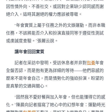
因性情外向、不善社交，或因對企業缺少認同感而謝
絕介入，這時其謝絕的權力應該被尊敬。
“年會實質上屬于任務之外的文娛運動，而非本職
任務，不該將能否介入和扮演直接同等于遵從性測試
或虔誠度查驗。”張麗云說。
讓年會回回實質
記者在采訪中發明，受訪休息者并非對
包養
年會
全盤否認，而是抱有更為詳細的等待——他們惡感的
歷來不是年會自己，而是情勢化的強迫扮演，盼望的
是真摯的交通與關心。
“固然我不愛好餐與加入年會，但也能懂得它的感
化。”陳晨向記者描寫了她心中的幻想年會：運動時光