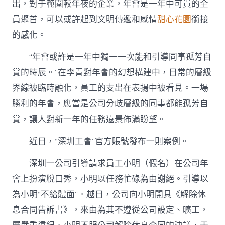
出，對于範圍較年夜的企業，年會是一年中可貴的全
員聚首，可以或許起到文明傳遞和感情
甜心花園
銜接
的感化。
“年會或許是一年中獨一一次能和引導同事孤芳自
賞的時辰。”在李青對年會的幻想構建中，日常的層級
界線被臨時融化，員工的支出在表揚中被看見。一場
勝利的年會，應當是公司分歧層級的同事都能孤芳自
賞，讓人對新一年的任務遠景佈滿盼望。
近日，“深圳工會”官方賬號發布一則案例。
深圳一公司引導請求員工小明（假名）在公司年
會上扮演脫口秀，小明以任務忙碌為由謝絕。引導以
為小明“不給體面”。越日，公司向小明開具《解除休
息合同告訴書》，來由為其不遵從公司設定、曠工，