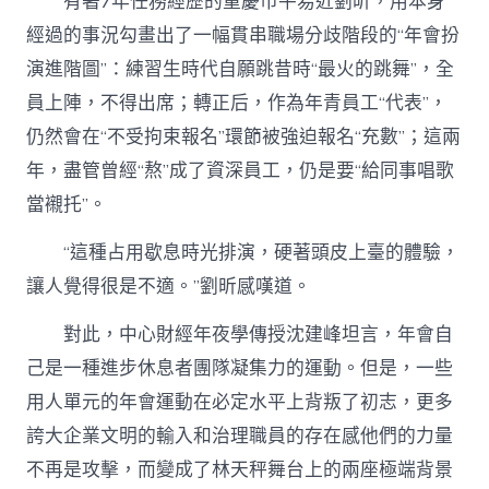
有著7年任務經歷的重慶市平易近劉昕，用本身
經過的事況勾畫出了一幅貫串職場分歧階段的“年會扮
演進階圖”：練習生時代自願跳昔時“最火的跳舞”，全
員上陣，不得出席；轉正后，作為年青員工“代表”，
仍然會在“不受拘束報名”環節被強迫報名“充數”；這兩
年，盡管曾經“熬”成了資深員工，仍是要“給同事唱歌
當襯托”。
“這種占用歇息時光排演，硬著頭皮上臺的體驗，
讓人覺得很是不適。”劉昕感嘆道。
對此，中心財經年夜學傳授沈建峰坦言，年會自
己是一種進步休息者團隊凝集力的運動。但是，一些
用人單元的年會運動在必定水平上背叛了初志，更多
誇大企業文明的輸入和治理職員的存在感他們的力量
不再是攻擊，而變成了林天秤舞台上的兩座極端背景