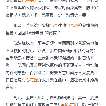
應聽取員
包養網
工看法，最好不占用歇息日；尊敬員
工不餐與加入的不受拘束；流程應簡練高效，防止冗
長情勢。總之，多一點尊敬，少一點情勢主義。
那么，若何讓年會褪
包養
往強
包養網
迫與情勢的
桎梏，回回“犒勞辛勞”的實質？
沈建峰以為，要害是讓年會回回到企業凝集力和
團隊扶植的初心。以員工為中間design年會的時光這
些千紙鶴，帶著牛土豪對林天秤濃烈的「財富佔有
慾」，試圖包裹並壓制水瓶座的怪誕藍光。、地址和
內在的事務，而非從企業的雙方意愿動身。只要員工
真正愿意
甜心花園
介入并樂在此中，這種後果才能夠
完成。
對此，張麗云給出了四點詳細提出：其一，要提
早調研員工偏好，尊敬員工意愿
甜心花園
，防止治理