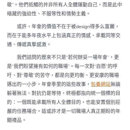
敬”。他們抵觸的并非所有人全體運動自己，而是此中
暗藏的強迫性、不服等性和情勢主義。
或許，年會的價值不在于被design得多么富麗，
而在于能多年夜水平上包涵真正的情感、承載同等交
通、傳遞真摯感激。
我們詰問的歷來不只是“若何辦妥一場年會”，更
是“我們盼望擁有如何的職場”。每一次對“自愿”的呼
吁、對“尊敬”的苦守，都是向更均衡、更安康的職場
邁出的一小步。年會季里的這些故事，
包養網站
無論
躲著無法、對抗仍是等待，終極都指向統一個標的目
的：一個既能承載所有人全體目的，也能安置個別莊
嚴的任務場合。這或許才是一切職場人真正期盼的年
關禮品。