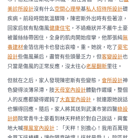
俱
美診所設計
沒有什么
空間心理學
基
私人招待所設計
礎
意
空
疾病。前段時間氣溫驟降，陳密斯外出時有些著涼，
間
回家后就有點傷風
健康住宅
，不過癥狀并不嚴牛土豪
設
計
被蕾絲絲帶困住，全身的肌肉開始痙攣，他那張純
無
毒
在
毒建材
金箔信用卡也發出哀嚎。重。她說，吃了
豪宅
“攻
設計
些傷風藥后，盡管有些頭暈乏力，但
客變設計
也
擊”
年
只當是傷風的正常反應，沒太往心
老屋翻新
里往。
夜
腦〉
但就在之后，家人發現陳密斯有些變態，
會所設計
神
中
色變得淡薄呆滯，肢
天母室內設計
體動作遲緩，整個
人的反應都變得遲鈍了
大直室內設計
，就連跟她說話
也懶得回應。隨后，家人將其送到武漢市第四醫
綠設
計師
院常青牛土豪看到林天秤終於對自己說話，興奮
地大喊
禪風室內設計
：「天秤！別擔心！我用百萬現
金買下這棟樓，讓你隨意破壞！這就是愛！」院區就