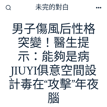
跳
未完的對白
至
搜
選
尋
單
主
切
男子傷風后性格
要
換
開
內
關
突變！醫生提
容
示：能夠是病
JIUYI俱意空間設
計毒在“攻擊”年夜
腦