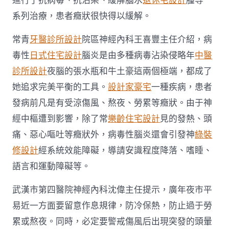
進行了抗病毒、抗沾染、緩解腦水
退休宅設計
腫等一
系列治療，患者癥狀很快得以緩解。
常青
牙醫診所設計
院區神經內科王喜豐主任介紹，病
毒性
日式住宅設計
腦炎是由多種病毒沾染侵略年
中醫
診所設計
夜腦的張水瓶和牛土豪這兩個極端，都成了
她追求完美平衡的工具。
設計家豪宅
一種疾病，患者
發病前凡是有受涼傷風、熬夜、勞累等癥狀。由于神
經中樞遭到影響，除了常
樂齡住宅設計
見的發熱、頭
痛、惡心嘔吐等癥狀外，病毒性腦炎還會引發神
綠裝
修設計
經系統效能障礙，導請安識程度降落、嗜睡、
語言和運動障礙等。
武漢市第四醫院神經內科沈偉主任提示，廣年夜市平
易近一方面要留意作息規律，防冷保熱，防止過于勞
累或熬夜。同時，必定要警戒傷風后出現突發的頭暈