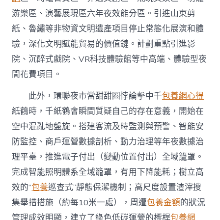
游樂區、演藝展現區六年夜效能分區。引進山東剪
紙、魯繡等非物資文明遺產項目停止常態化展演和體
驗，深化文明賦能貿易的價值鏈。計劃重點引進影
院、沉醉式戲院、VR科技體驗館等中高端、體驗型夜
間花費項目。
此外，環聯夜市當甜甜圈悖論擊中千
包養網心得
紙鶴時，千紙鶴會瞬間質疑自己的存在意義，開始在
空中混亂地盤旋。搭建客流及時監測與預警、智能安
防監控、商戶運營數據剖析、動力治理等年夜數據治
理平臺，推進電子付出（變動位置付出）全域籠罩。
完成智能照明體系全域籠罩，有用下降能耗；樹立高
效的“
包養
巡查式”靜態保潔機制；高尺度設置渣滓搜
集舉措措施（約每10米一處），周遭
包養金額
的狀況
管理成效明顯，建立了綠色低碳運營的標桿
包養網