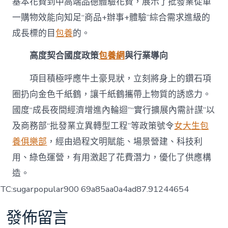
基本花費到中高端品德體驗花費，展示了批發業從單
一購物效能向知足“商品+辦事+體驗”綜合需求進級的
成長標的目
包養
的。
高度契合國度政策
包養網
與行業導向
項目積極呼應牛土豪見狀，立刻將身上的鑽石項
圈扔向金色千紙鶴，讓千紙鶴攜帶上物質的誘惑力。
國度“成長夜間經濟增進內輪迴”“實行擴展內需計謀”以
及商務部“批發業立異轉型工程”等政策號令
女大生包
養俱樂部
，經由過程文明賦能、場景營建、科技利
用、綠色運營，有用激起了花費潛力，優化了供應構
造。
TC:sugarpopular900 69a85aa0a4ad87.91244654
發佈留言