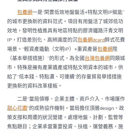
包養網
一是“閑置低效地盤盤活+特點文明IP賦能”
的城市更換新的資料范式。項目有用盤活了城郊低功
效地，發明性植進具有地區特點的膠濟鐵路汗青文明
IP，打造差別化、高辨識度的沉
包養網dcard
醉式花費
場景。“輕資產撬動（文明IP）+重資產晉
包養網
陞
（基本舉措措施）”的形式，為全國
台灣包養網
同類城
市，特殊是擁有產業遺產或特點文明資本的城市，供
給了“低本錢、特點濃、可連續”的存量貿易舉措措施
更換新的資料改革樣板。
二是“當局領導、企業主體、商戶介入、市場運作
甜心花園
”的成熟協作機制。當局擔任頂層design、政
策支撐和周遭的狀況營建，處理地盤、計劃、監管等
焦點題目；企業承當重要投資、扶植、運營義務，施