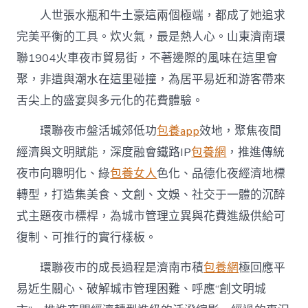
鐵
人世張水瓶和牛土豪這兩個極端，都成了她追求
路
化
完美平衡的工具。炊火氣，最是熱人心。山東濟南環
專
聯1904火車夜市貿易街，不著邊際的風味在這里會
包
養
聚，非遺與潮水在這里碰撞，為居平易近和游客帶來
網
站
舌尖上的盛宴與多元化的花費體驗。
身
聰
環聯夜市盤活城郊低功
包養app
效地，聚焦夜間
明
經濟與文明賦能，深度融會鐵路IP
包養網
，推進傳統
化
夜
夜市向聰明化、綠
包養女人
色化、品德化夜經濟地標
市
轉型，打造集美食、文創、文娛、社交于一體的沉醉
IP〉
中
式主題夜市標桿，為城市管理立異與花費進級供給可
復制、可推行的實行樣板。
環聯夜市的成長過程是濟南市積
包養網
極回應平
易近生關心、破解城市管理困難、呼應“創文明城