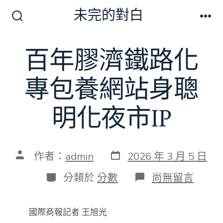
跳
未完的對白
至
搜
選
尋
單
主
切
百年膠濟鐵路化
要
換
開
內
關
專包養網站身聰
容
明化夜市IP
發
文
作者：
admin
2026 年 3 月 5 日
表
章
日
作
分
在
分類於
分數
尚無留言
期
者
類
〈百
年
膠
國際商報記者 王旭光
濟