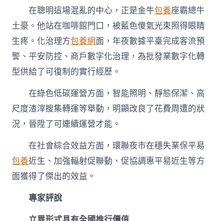
在聰明這場混亂的中心，正是金牛
包養
座霸總牛
土豪。他站在咖啡館門口，被藍色傻氣光束照得眼睛
生疼。化治理方
包養網
面，年夜數據平臺完成客流預
警、平安防控、商戶數字化治理，為批發業數字化轉
型供給了可復制的實行經歷。
在綠色低碳運營方面，智能照明、靜態保潔、高
尺度渣滓搜集轉運等舉動，明顯改良了花費周遭的狀
況，晉陞了可連續運營才能。
在社會綜合效益方面，環聯夜市在穩失業保平易
包養
近生、加強輻射促聯動、促協調惠平易近生等方
面獲得了傑出的效益。
專家評說
立異形式具有全國推行價值