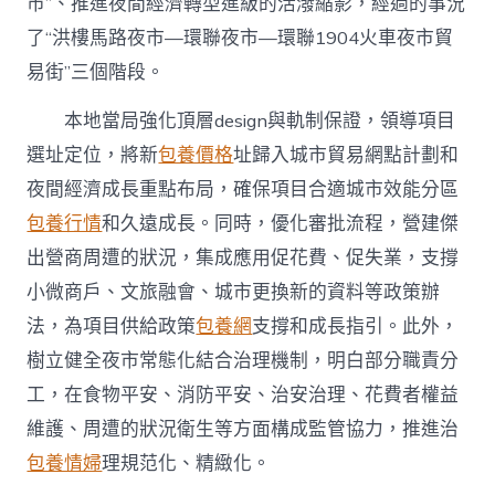
市”、推進夜間經濟轉型進級的活潑縮影，經過的事況
了“洪樓馬路夜市—環聯夜市—環聯1904火車夜市貿
易街”三個階段。
本地當局強化頂層design與軌制保證，領導項目
選址定位，將新
包養價格
址歸入城市貿易網點計劃和
夜間經濟成長重點布局，確保項目合適城市效能分區
包養行情
和久遠成長。同時，優化審批流程，營建傑
出營商周遭的狀況，集成應用促花費、促失業，支撐
小微商戶、文旅融會、城市更換新的資料等政策辦
法，為項目供給政策
包養網
支撐和成長指引。此外，
樹立健全夜市常態化結合治理機制，明白部分職責分
工，在食物平安、消防平安、治安治理、花費者權益
維護、周遭的狀況衛生等方面構成監管協力，推進治
包養情婦
理規范化、精緻化。