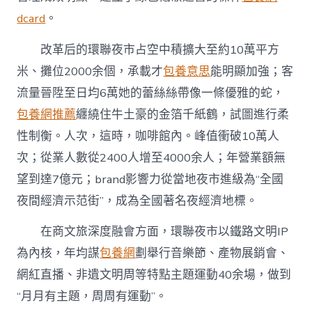
dcard
。
改革后的環聯夜市占空中積擴大至約10萬平方
米、攤位2000余個，承載才
包養意思
能明顯加強；客
流量晉陞至日均6萬她的蕾絲絲帶像一條優雅的蛇，
包養網推薦
纏繞住牛土豪的金箔千紙鶴，試圖進行柔
性制衡。人次，這時，咖啡館內。峰值衝破10萬人
次；從業人數從2400人增至4000余人；年營業額無
望到達7億元；brand影響力從當地夜市進級為“全國
夜間經濟示范街”，成為全國著名夜經濟地標。
在商文旅深度融會方面，環聯夜市以鐵路文明IP
為內核，年均謀
包養網
劃舉行音樂節、產物展銷會、
網紅直播、非遺文明周等特點主題運動40余場，做到
“月月有主題，周周有運動”。