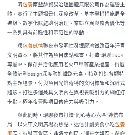
濟
包養
南藍赫貿易治理團體無限公司作為運營主
體，實行了主題場景化深度改革、基本舉措措施周全
進級、數字化賦能聰明治理、業態立異與整合優化等
一系列具有前瞻性和示范性的舉動。
環
包養感情
聯夜市發明性發掘膠濟鐵路百年汗青
文明資本，將其作為項目焦點魂靈，打造“環聯1904”
專屬IP。保存并活化應用老火車甲等產業遺產，街區
全體計劃design深度融進鐵路元素，特別打造各類特
點主題場景，付與項目光鮮奇特的文明標識和沉醉式
體驗。打造多個兼具文明內在與視覺吸引力的網紅打
卡點，極年夜晉陞項目傳佈力與吸引力。
與此同時，環聯夜市打造“同心專心六區”迷信布
局，以火車文明廣場為焦點，迷信計劃美食小吃
包養
網
區、時髦百貨區、非遺文創區、潮玩文娛區、萌寵