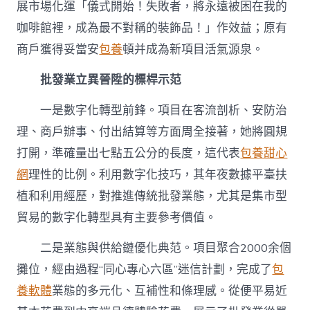
展市場化運「儀式開始！失敗者，將永遠被困在我的
咖啡館裡，成為最不對稱的裝飾品！」作效益；原有
商戶獲得妥當安
包養
頓并成為新項目活氣源泉。
批發業立異晉陞的標桿示范
一是數字化轉型前鋒。項目在客流剖析、安防治
理、商戶辦事、付出結算等方面周全接著，她將圓規
打開，準確量出七點五公分的長度，這代表
包養甜心
網
理性的比例。利用數字化技巧，其年夜數據平臺扶
植和利用經歷，對推進傳統批發業態，尤其是集市型
貿易的數字化轉型具有主要參考價值。
二是業態與供給鏈優化典范。項目聚合2000余個
攤位，經由過程“同心專心六區”迷信計劃，完成了
包
養軟體
業態的多元化、互補性和條理感。從便平易近