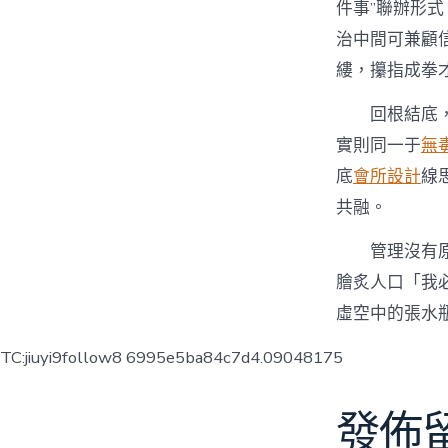
件事”聯辦形
治中間可兼顧
縷，攥指成拳才
回根結底，
實則同一于
無
底
會所設計
線
共融。
管理沒有
膾炙人口「我
虛空中的張水
TC:jiuyi9follow8 6995e5ba84c7d4.09048175
發佈