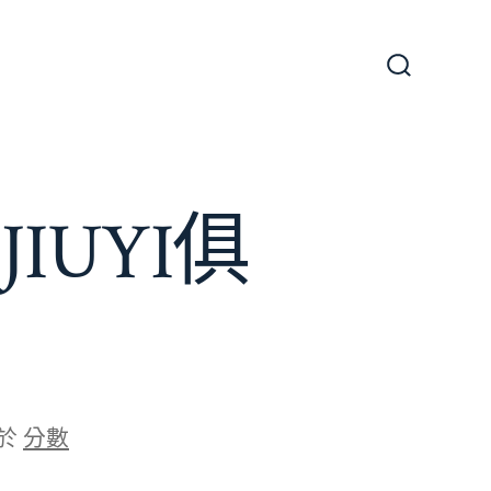
搜
尋
切
換
開
關
IUYI俱
於
分數