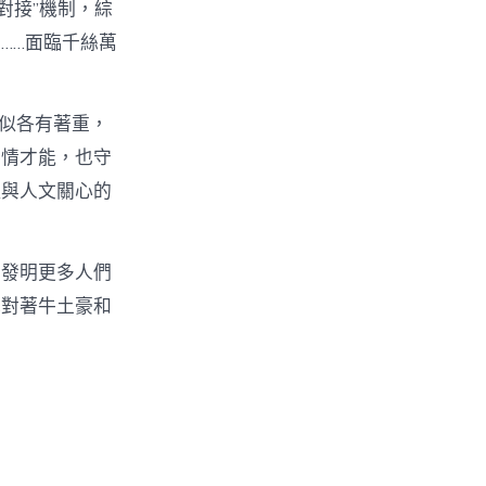
對接”機制，綜
……面臨千絲萬
看似各有著重，
共情才能，也守
理與人文關心的
，發明更多人們
她對著牛土豪和