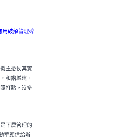
有用破解管理碎
飯攤主憑仗其實
頭，和諧城建、
證照打點。沒多
這是下層管理的
自動牽頭供給辦