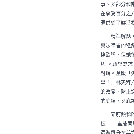
事、多部分和
在承受百分之
題供給了鮮活
精準解題
與法律者的牴
搖欲墜，但她
切”。疏忽需
對峙。盒飯「
學！」林天秤
的改變。防止
的底線，又庇
靠前傾聽
板”——重慶
清游攤分布與