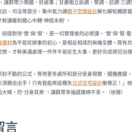
式，讓群眾少跑腿、好處事；甘肅樹立訴調、警調、訪調“三調
信訪、司法等部分，集中氣力調
親子空間設計
解化解牴觸膠葛
幹讓暖和關心中轉“神經末梢”。
辯證對待“管”與“幫”，是一切管理者的必修課。“管”與“幫”
毒建材
為平易近辦事的初心，是相反相成的無機全體。既有
思想，才幹美滿處理一件件平易近生大事，更好完成規范治
原封不動的公式，等待更多處所和部分安身現實、隨機應變
必須親自出手！只有我能將這種失
日式住宅設計
衡導正！」
瓶大喊。的“分身其美”，讓群眾幸福感連綿不息。（徐陽）
留言