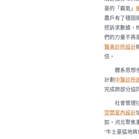
豪的「霸氣」
農戶有了穩固運
挖訴求數據，
們的力量不再
醫美診所設計
倍。
體系思想
計劃
中醫診所
完成跨部分協
社會管理
空間室內設計
如，河北聚焦
“牛土豪猛地