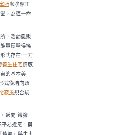
 寓所
咖啡館正
運營，為這一命
處所，活動攤販
種能量衝擊得搖
形式存在“一刀
發
養生住宅
情感
宇宙的基本美
形式從堵向疏
侘寂風
規合規
，邁開“鐵腳
集平易近意，摸
「傻氣」與牛土