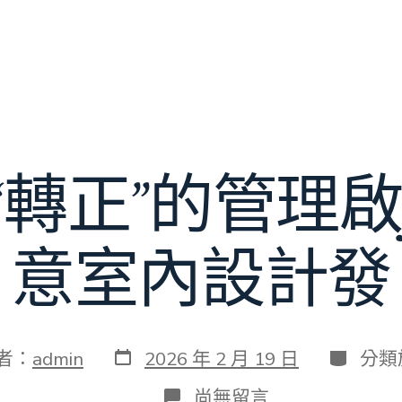
轉正”的管理啟J
意室內設計發
發
分
者：
admin
2026 年 2 月 19 日
分類
表
類
日
在
尚無留言