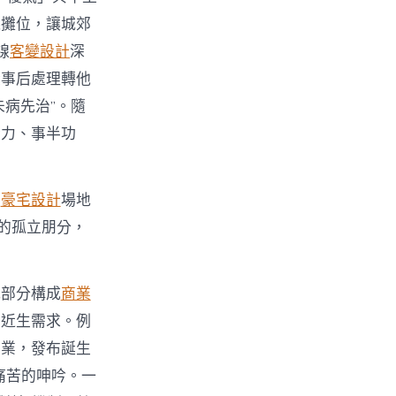
錢攤位，讓城郊
線
客變設計
深
從事后處理轉他
未病先治”。隨
發力、事半功
及
豪宅設計
場地
”的孤立朋分，
究部分構成
商業
易近生需求。例
營業，發布誕生
痛苦的呻吟。一