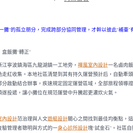
期
〈盒
飯
攤
“轉
正”
管一攤”的孤立朋分，完成跨部分協同管理，才幹以彼此“補臺”
的
管
理
啟
盒飯攤“轉正”
JIUYI
俱
浙江寧波鎮海區九龍湖鎮一工地旁，
禪風室內設計
一名鹵肉
意
動走紅收集。本地社區清楚到其有持久運營預計后，自動牽
室
內
部分啟動結合辦事，疾速規定固定運營區域，全部旅程領導
設
計
順遂投遞，讓小攤位在規范運營中升騰起更濃炊火氣。
發〉
中
室內設計
范治理與人文
遊艇設計
關心之間找到最佳均衡點，
查驗管理者聰明與方式的一
身心診所設計
塊“試金石”。社區