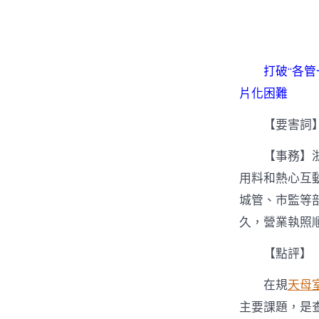
者
打破“各
片化困難
【要害詞】
【事務】
用料和熱心互
城管、市監等
久，營業執照
【點評】
在規
天母
主要課題，是