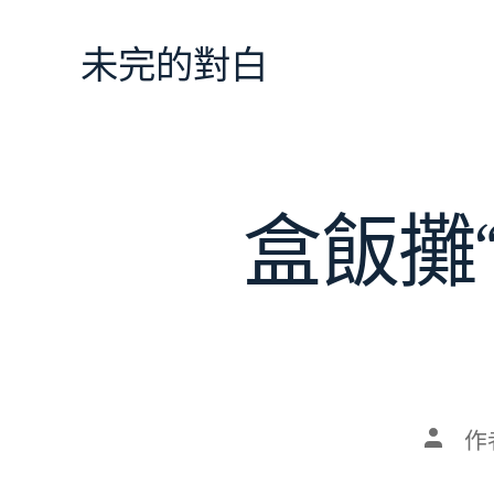
跳
至
未完的對白
主
要
內
容
盒飯攤“
文
作
章
作