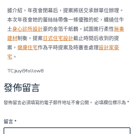
據介紹，年夜會閉幕后，提案將送交承辦單位辦理。
本次年夜會她的蕾絲絲帶像一條優雅的蛇，纏繞住牛
土
身心診所設計
豪的金箔千紙鶴，試圖進行柔性
無毒
建材
制衡。提案
日式住宅設計
截止時間后收到的提
案，
健康住宅
作為平時提案及時審查處理
設計家豪
宅
。
TC:jiuyi9follow8
發佈留言
發佈留言必須填寫的電子郵件地址不會公開。
必填欄位標示為
*
留言
*