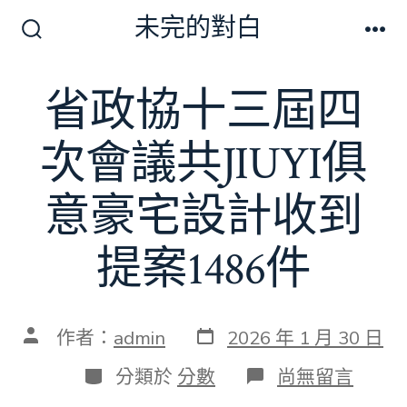
跳
未完的對白
至
搜
選
尋
單
主
切
省政協十三屆四
要
換
開
內
關
次會議共JIUYI俱
容
意豪宅設計收到
提案1486件
發
文
作者：
admin
2026 年 1 月 30 日
表
章
日
作
分
在
分類於
分數
尚無留言
期
者
類
〈省