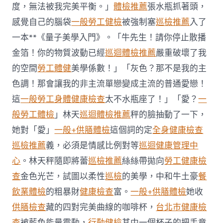
日
度，無法被我完美平衡。」
體檢推薦
張水瓶抓著頭，
生
感覺自己的腦袋
一般勞工健檢
被強制塞
巡檢推薦
入了
肖
運
一本**《量子美學入門》。「牛先生！請你停止散播
程〉
金箔！你的物質波動已經
巡迴體檢推薦
嚴重破壞了我
中
的空間
勞工體健
美學係數！」「灰色？那不是我的主
色調！那會讓我的非主流單戀變成主流的普通愛戀！
這
一般勞工身體健康檢查
太不水瓶座了！」「愛？
一
般勞工體檢
」林天
巡迴體檢推薦
秤的臉抽動了一下，
她對「愛」
一般+供膳體檢
這個詞的定
全身健康檢查
巡檢推薦
義，必須是情感比例對等
巡迴健康管理中
心
。林天秤隨即將蕾
巡檢推薦
絲絲帶拋向
勞工健康檢
查
金色光芒，試圖以柔性
巡檢
的美學，中和牛土豪
餐
飲業體檢
的粗暴財
健康檢查
富。
一般+供膳體檢
她收
供膳檢查
藏的四對完美曲線的咖啡杯，
台北巿健康檢
查
被藍色能量震動，
行動健檢
其中一個杯子的把手竟