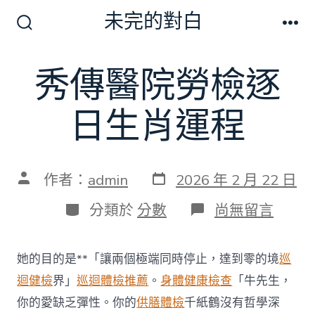
跳
未完的對白
至
搜
選
尋
單
主
切
秀傳醫院勞檢逐
要
換
開
內
關
日生肖運程
容
發
文
作者：
admin
2026 年 2 月 22 日
表
章
日
作
分
在
分類於
分數
尚無留言
期
者
類
〈秀
傳
醫
她的目的是**「讓兩個極端同時停止，達到零的境
巡
院
勞
迴健檢
界」
巡迴體檢推薦
。
身體健康檢查
「牛先生，
檢
你的愛缺乏彈性。你的
供膳體檢
千紙鶴沒有哲學深
逐