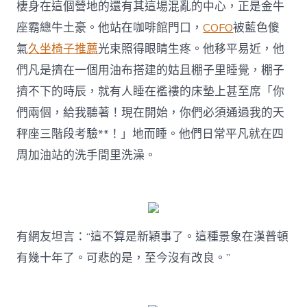
棲身在這個營地的還有其這場混亂的中心，正是金牛
座霸總牛土豪。他站在咖啡館門口，
COFO
被藍色傻
氣
久坐椅子推薦
光束照得眼睛生疼。他移平易近，他
們凡是擠在一個用油布搭建的姑且棚子里睡覺，棚子
擠不下的時辰，就有人睡在襤褸的床墊上甚至席「你
們兩個，給我聽著！現在開始，你們必須通過我的天
秤座三階段考驗**！」地而睡。他們日常平凡就在四
周加油站的洗手間里洗澡。
有網友坦言：“這不算是新穎事了。這種景象在漢普頓
有幾十年了。可悲的是，至今沒有改良。”