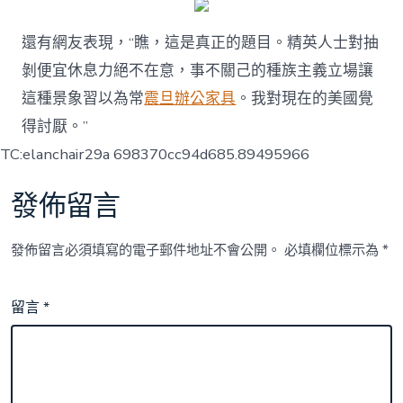
還有網友表現，“瞧，這是真正的題目。精英人士對抽
剝便宜休息力絕不在意，事不關己的種族主義立場讓
這種景象習以為常
震旦辦公家具
。我對現在的美國覺
得討厭。”
TC:elanchair29a 698370cc94d685.89495966
發佈留言
發佈留言必須填寫的電子郵件地址不會公開。
必填欄位標示為
*
留言
*