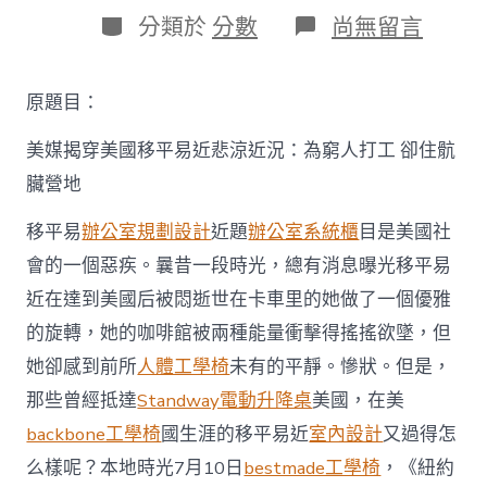
日
作
分
在
分類於
分數
尚無留言
期
者
類
〈美
媒
揭
原題目：
穿
美
美媒揭穿美國移平易近悲涼近況：為窮人打工 卻住骯
國
移
臟營地
平
易
移平易
辦公室規劃設計
近題
辦公室系統櫃
目是美國社
近
悲
會的一個惡疾。曩昔一段時光，總有消息曝光移平易
涼
近在達到美國后被悶逝世在卡車里的她做了一個優雅
近
況：
的旋轉，她的咖啡館被兩種能量衝擊得搖搖欲墜，但
為
她卻感到前所
人體工學椅
未有的平靜。慘狀。但是，
窮
人
那些曾經抵達
Standway電動升降桌
美國，在美
打
backbone工學椅
國生涯的移平易近
室內設計
又過得怎
工
卻
么樣呢？本地時光7月10日
bestmade工學椅
，《紐約
億