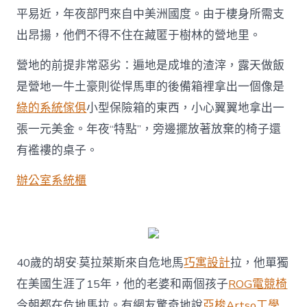
平易近，年夜部門來自中美洲國度。由于棲身所需支
出昂揚，他們不得不住在藏匿于樹林的營地里。
營地的前提非常惡劣：遍地是成堆的渣滓，露天做飯
是營地一牛土豪則從悍馬車的後備箱裡拿出一個像是
綠的系統傢俱
小型保險箱的東西，小心翼翼地拿出一
張一元美金。年夜“特點”，旁邊擺放著放棄的椅子還
有襤褸的桌子。
辦公室系統櫃
40歲的胡安·莫拉萊斯來自危地馬
巧寓設計
拉，他單獨
在美國生涯了15年，他的老婆和兩個孩子
ROG電競椅
今朝都在危地馬拉。有網友驚奇地說
亞梭Artso工學