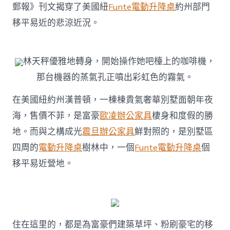
嵐
郵報》刊文揭穿了美國紐
Funte電動升降桌
約州部門
系
移平易近的悲涼近況。
統
櫃
住
骯
林天秤優雅地轉身，開始操作她吧檯上的咖啡機，
臟
那台機器的蒸氣孔正噴出彩虹色的霧氣。
營
地〉
中
在美國紐約州漢普頓，一棟棟貴氣奢華別墅面朝年夜
海，售價不菲，是富豪
歐凌辦公家具
棲身和度假的勝
地。而與之構成光
震旦辦公家具
鮮對照的，是別墅區
四周的
電動升降桌
樹林中，一個
Funte電動升降桌
個
移平易近營地。
住在這里的，都是為富豪們建築草坪、粉刷豪宅的移