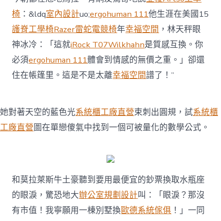
椅
：&ldq
室內設計
uo;
ergohuman 111
他生涯在美國15
護脊工學椅
Razer雷蛇電競椅
年
幸福空間
，林天秤眼
神冰冷：「這就
iRock T07
Wilkhahn
是質感互換。你
必須
ergohuman 111
體會到情感的無價之重。」卻還
住在帳篷里。這是不是太離
幸福空間
譜了！”
她對著天空的藍色光
系統櫃工廠直營
束刺出圓規，試
系統櫃
工廠直營
圖在單戀傻氣中找到一個可被量化的數學公式。
和莫拉萊斯牛土豪聽到要用最便宜的鈔票換取水瓶座
的眼淚，驚恐地大
辦公室規劃設計
叫：「眼淚？那沒
有市值！我寧願用一棟別墅換
歐德系統傢俱
！」一同