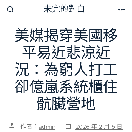
跳
未完的對白
至
搜
選
尋
單
主
切
美媒揭穿美國移
要
換
開
內
關
平易近悲涼近
容
況：為窮人打工
卻億嵐系統櫃住
骯臟營地
發
文
作者：
admin
2026 年 2 月 5 日
表
章