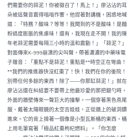
們需要你的蒜泥！你被徵召了！馬上！」廖沾沾的耳
朵被這聲音震得嗡嗡作響，他捏著對講機，困惑地喊
道：「特務？酸味？等等！我聞到的不是酸味！是麵
粉過度膨脹的焦慮味！還有，我現在走不開！我的陳
年老蒜泥需要每隔三小時的溫和震動！」「蒜泥？」
對面傳來K-999崩潰的尖叫聲，帶著濃濃的中藥味電
子雜音：「重點不是蒜泥！重點是**時空正在彎曲！
**我們的推進器快沒紅棗了！快！我們在你的後院！
別帶任何多餘的東西！除了——你那缸蒜泥！」就在
廖沾沾還在糾結要不要帶上他最珍愛的那把銀勺時，
外面的牆壁傳來一聲巨大的撞擊。一個穿著黑色燕尾
服、戴著太陽眼鏡的太空吉娃娃，正從牆上的破洞鑽
進來。它的背上揹著一個像是小型瓦斯桶的東西，桶
上用毛筆寫著「極品紅棗枸杞燃料」。「你怎麼