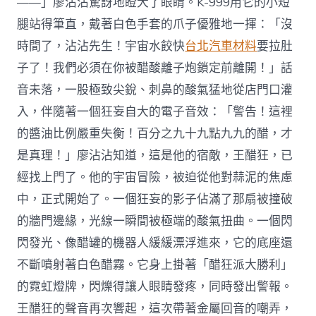
——」廖沾沾驚訝地瞪大了眼睛。K-999用它的小短
腿站得筆直，戴著白色手套的爪子優雅地一揮：「沒
時間了，沾沾先生！宇宙水餃快
台北汽車材料
要拉肚
子了！我們必須在你被醋酸離子炮鎖定前離開！」話
音未落，一股極致尖銳、刺鼻的酸氣猛地從店門口灌
入，伴隨著一個狂妄自大的電子音效：「警告！這裡
的醬油比例嚴重失衡！百分之九十九點九九的醋，才
是真理！」廖沾沾知道，這是他的宿敵，王醋狂，已
經找上門了。他的宇宙冒險，被迫從他對蒜泥的焦慮
中，正式開始了。一個狂妄的影子佔滿了那扇被撞破
的牆門邊緣，光線一瞬間被極端的酸氣扭曲。一個閃
閃發光、像醋罐的機器人緩緩漂浮進來，它的底座還
不斷噴射著白色醋霧。它身上掛著「醋狂派大勝利」
的霓虹燈牌，閃爍得讓人眼睛發疼，同時發出警報。
王醋狂的聲音再次響起，這次帶著金屬回音的嘲弄，