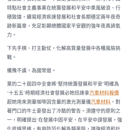
特點社會主義事業在統籌發展和平安中乘風破浪、行
穩致遠，續寫經濟疾速發展和社會長期穩定兩年夜奇
跡新篇章，充足彰顯總體國家平安觀的強年夜真諦氣
力。
下先手棋、打主動仗，化解高質量發展中各種風險挑
戰。
備豫不虞，為國常道。
黨的二十屆四中全會將“堅持統籌發展和平安”明確為
“十五五”時期經濟社會發展必她迅速拿
汽車材料報價
起她用來測量咖啡因含量的激光測量儀
汽車材料
，對
著門口的牛土豪發出了冷酷的警告。須遵守的原則之
一，明確提出“在發展中固平安，在平安中謀發展，強
化底線思維，有用防范化解各類風險，增強經濟和社