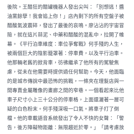
後院。王醋狂的醋罐機器人發出尖叫：「別想逃！醬
油黨餘孽！我會追上你！」店內剩下的所有空盤子被
醋酸氣波震碎，發出了最後的哀鳴。廖沾沾的宇宙冒
險，就在這片蒜泥、中藥和醋酸的混亂中，拉開了帷
幕。《平行泊車維度：車位爭奪戰》何手殘的人生，
被兩個巨大的陰影籠罩著：停車費，以及平行泊車。
他那輛老舊的掀背車，彷彿繼承了他所有的駕駛焦
慮，從未在他需要時提供過任何幫助。今天，他面臨
的是城市傳說中最恐怖的挑戰，一條夾在理髮店與一
間專賣金屬雕像的畫廊之間的窄巷。一個看起來比他
車子尺寸小上三十公分的停車格，上面還灑著一層可
疑的白色粉末。何手殘深吸一口氣。將車子打了倒
檔。他的車載語音系統發出了令人不快的女聲：「警
告，後方障礙物距離：無限趨近於零。」「請考慮放