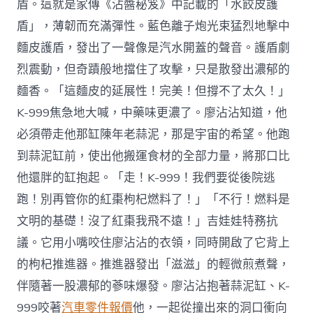
盾。這就是家傳《沾醬秘笈》中記載的「水餃皮護
盾」，薄韌而充滿彈性。藍色離子炮光束猛烈地擊中
麵皮護盾，發出了一聲像是汽水開蓋的聲音。護盾劇
烈震動，但奇蹟般地擋住了攻擊，只是散發出濃郁的
麵香。「這麵皮的延展性！完美！但撐不了太久！」
K-999焦急地大喊，中藥味更濃了。廖沾沾知道，他
必須帶走他那缸陳年老蒜泥，那是宇宙的希望。他跑
到蒜泥缸前，使出他搬運食材的全部力量，將那口比
他還胖的缸抱起。「走！K-999！我們要從後院逃
跑！別再管你的紅棗枸杞燃料了！」「不行！燃料是
文明的基礎！沒了紅棗我飛不遠！」吉娃娃特務抗
議。它用小嘴咬住廖沾沾的衣領，同時開啟了它背上
的枸杞推進器。推進器發出「滋滋」的輕微煎煮聲，
伴隨著一股濃郁的蔘味爆發。廖沾沾抱著蒜泥缸、K-
999咬著
汽車零件報價
他，一起從撞出來的洞口衝向