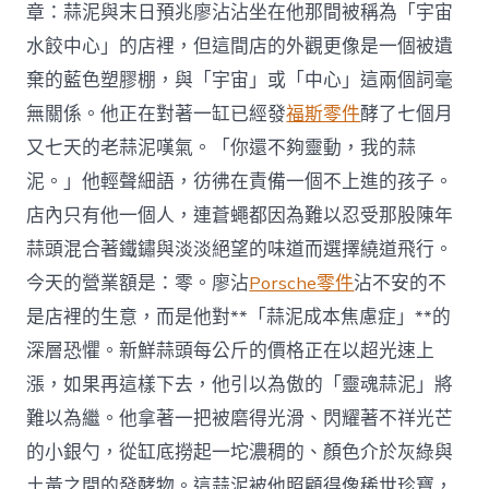
章：蒜泥與末日預兆廖沾沾坐在他那間被稱為「宇宙
水餃中心」的店裡，但這間店的外觀更像是一個被遺
棄的藍色塑膠棚，與「宇宙」或「中心」這兩個詞毫
無關係。他正在對著一缸已經發
福斯零件
酵了七個月
又七天的老蒜泥嘆氣。「你還不夠靈動，我的蒜
泥。」他輕聲細語，彷彿在責備一個不上進的孩子。
店內只有他一個人，連蒼蠅都因為難以忍受那股陳年
蒜頭混合著鐵鏽與淡淡絕望的味道而選擇繞道飛行。
今天的營業額是：零。廖沾
Porsche零件
沾不安的不
是店裡的生意，而是他對**「蒜泥成本焦慮症」**的
深層恐懼。新鮮蒜頭每公斤的價格正在以超光速上
漲，如果再這樣下去，他引以為傲的「靈魂蒜泥」將
難以為繼。他拿著一把被磨得光滑、閃耀著不祥光芒
的小銀勺，從缸底撈起一坨濃稠的、顏色介於灰綠與
土黃之間的發酵物。這蒜泥被他照顧得像稀世珍寶，