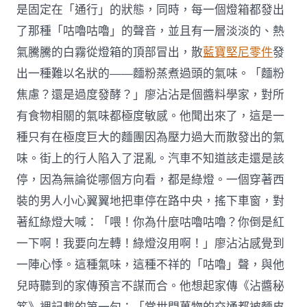
是固定在「通行」的狀態，同時，每一個燈箱都發出
了那種「咕嚕咕嚕」的聲音，並且有一層淡淡的、熱
氣騰騰的白霧從燈箱的頂部冒出，散
藍寶堅尼零件
發
出一種難以名狀的——麵粉蒸煮過頭的氣味。「麵粉
焦慮？還是過度發酵？」廖沾沾是個醬料學家，對所
有食物相關的氣味都極度敏感。他聞出來了，這是一
種只有在極度巨大的麵團因為壓力過大而散發出的氣
味。街上的行人陷入了混亂。汽車不知道該走還是該
停，因為無論從哪個方向看，都是綠燈。一個穿著西
裝的男人小心翼翼地把車停在路中央，搖下車窗，對
著紅綠燈大喊：「喂！你為什麼咕嚕咕嚕？你倒是紅
一下啊！我要向左轉！綠燈沒用啊！」廖沾沾感覺到
一陣心悸。這種氣味，這種不祥的「咕嚕」聲，與他
兒時聽到的家傳預言不謀而合。他想起家傳《沾醬秘