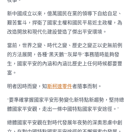
夜事。”
新中國成立以來，億萬國民在黨的領導下自給自足、
艱苦奮斗，捍衛了國家主權和國民平易近主政權，為
改造開放和現代化建設營造了傑出平安環境。
當前，世界之變、時代之變、歷史之變正以史無前例
的方法展開，各種“黑天鵝”“灰犀牛”事務隨時能夠發
生，國家平安的內涵和內涵比歷史上任何時候都要豐
富。
明者因時而變，知
斯柯達零件
者隨事而制。
“要準確掌握國家平安形勢變化新特點新趨勢，堅持總
體國家平安觀，走出一條中國特點國家平安途徑。”
總體國家平安觀在對時代發展年夜勢的深奧思慮中創
立，在對中國特點國家平安途徑的不懈摸索中發展，