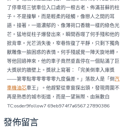
了停車塔三號車位入口處的一根古老、佈滿苔蘚的柱
子。不是撞擊，而是輕柔的碰觸，像戀人之間的耳
語。接著，一道濃郁的、像薄荷口香糖一樣的綠色光
芒。猛地從柱子爆發出來，瞬間吞噬了何手殘和他的
掀背車。光芒消失後，窄巷恢復了平靜，只剩下獨角
獸雕像一臉困惑的表情。何手殘感覺一陣天旋地轉，
等他回過神來，他的車子竟然垂直停在一個貼滿了巨
大獎狀的牆壁上。獎狀上寫著：「完美倒車入庫獎
——第零點零零零零零九度偏差。」落款人是「倒
汽
車機油芯
車王」。他趕緊從車窗探出頭，發現周圍不
再是熟悉的城市街道，而是一望無際、由無數白
TC:osder9follow7 69eb974f7a6567.27890386
發佈留言