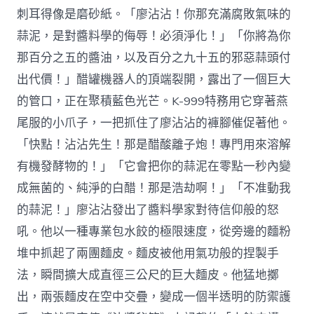
刺耳得像是磨砂紙。「廖沾沾！你那充滿腐敗氣味的
蒜泥，是對醬料學的侮辱！必須淨化！」「你將為你
那百分之五的醬油，以及百分之九十五的邪惡蒜頭付
出代價！」醋罐機器人的頂端裂開，露出了一個巨大
的管口，正在聚積藍色光芒。K-999特務用它穿著燕
尾服的小爪子，一把抓住了廖沾沾的褲腳催促著他。
「快點！沾沾先生！那是醋酸離子炮！專門用來溶解
有機發酵物的！」「它會把你的蒜泥在零點一秒內變
成無菌的、純淨的白醋！那是浩劫啊！」「不准動我
的蒜泥！」廖沾沾發出了醬料學家對待信仰般的怒
吼。他以一種專業包水餃的極限速度，從旁邊的麵粉
堆中抓起了兩團麵皮。麵皮被他用氣功般的捏製手
法，瞬間擴大成直徑三公尺的巨大麵皮。他猛地擲
出，兩張麵皮在空中交疊，變成一個半透明的防禦護