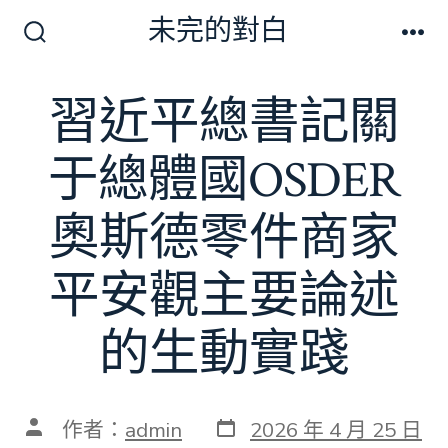
跳
未完的對白
至
搜
選
尋
單
主
切
習近平總書記關
要
換
開
內
關
于總體國OSDER
容
奧斯德零件商家
平安觀主要論述
的生動實踐
發
文
作者：
admin
2026 年 4 月 25 日
表
章