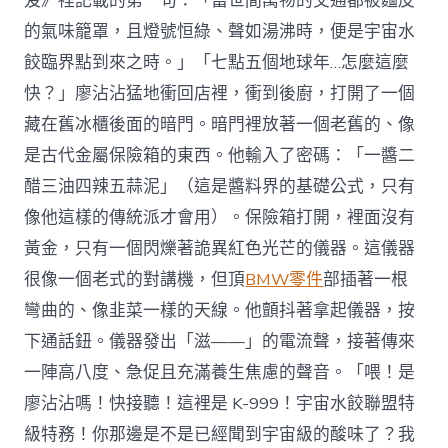
笈》裡記載的第一句：「當世間萬物的交通都被麵皮
的氣味籠罩，且燈號恒綠、聲如湯沸時，便是宇宙水
餃臨界點到來之時。」「七點五個地球年…怎麼這麼
快？」廖沾沾猛地衝回店裡，衝到後廚，打開了一個
藏在舊冰櫃後面的暗門。暗門裡放著一個老舊的、像
是古代金屬保險箱的東西。他輸入了密碼：「一醬二
醋三油四辣五蒜泥」（這是醬料界的基礎公式，只有
像他這樣的傳統派才會用）。保險箱打開，裡面沒有
黃金，只有一個閃爍著詭異紅色光芒的儀器。這儀器
很像一個老式的對講機，但頂
BMW零件
部插著一根
彎曲的、像韭菜一樣的天線。他顫抖著拿起儀器，按
下通話鈕。儀器發出「滋——」的電流聲，接著傳來
一陣高八度、急促且充滿養生焦慮的聲音。「喂！是
廖沾沾嗎！快接聽！這裡是 K-999！宇宙水餃聯盟特
級特務！你那邊是不是已經聞到宇宙級的酸味了？我