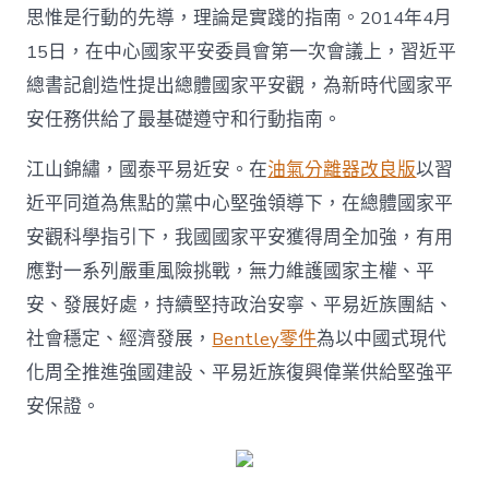
觀
思惟是行動的先導，理論是實踐的指南。2014年4月
主
15日，在中心國家平安委員會第一次會議上，習近平
要
論
總書記創造性提出總體國家平安觀，為新時代國家平
述
安任務供給了最基礎遵守和行動指南。
的
生
動
江山錦繡，國泰平易近安。在
油氣分離器改良版
以習
實
近平同道為焦點的黨中心堅強領導下，在總體國家平
踐〉
中
安觀科學指引下，我國國家平安獲得周全加強，有用
應對一系列嚴重風險挑戰，無力維護國家主權、平
安、發展好處，持續堅持政治安寧、平易近族團結、
社會穩定、經濟發展，
Bentley零件
為以中國式現代
化周全推進強國建設、平易近族復興偉業供給堅強平
安保證。