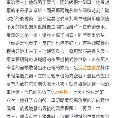
棄治療。」他忽略了警告，開始緩慢地倒車。他最討
厭的不是語音系統，而是那兩塊永遠在關鍵時刻自動
收折的後視鏡。當他需要它們來判斷車體與那座價值
不菲的銅製獨角獸雕像之間的距離時，它們卻像兩片
羞澀的耳朵一樣，優雅地縮了回去。同時發出低語：
「你還是別看了，反正你也停不好。」何手殘感覺心
臟快要跳出來了。他轉頭看去，發現那座高聳入雲、
覆蓋著鏽跡斑斑鐵網的多層機械式停車塔，正在那片
窄巷的盡頭散發出不正常的綠光。這
保時捷零件
棟停
車塔是個異類，它的三號車位始終空著，並且傳說只
要有人敢在它面前失敗十八次，就會被傳送到一個泊
車地獄。他已經失敗了
VW零件
十七次。現在是第十
八次。他打了方向盤，車頭朝著銅獨角獸的方向猛地
偏轉。後視鏡發出最後的溫柔提醒：「再見，世
界。」他沒有撞上獨角獸，但他那顫抖的車尾卻擦到