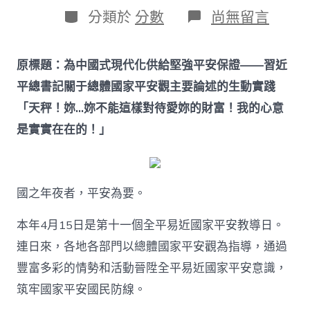
日
作
分
在
分類於
分數
尚無留言
期
者
類
〈習
近
平
原標題：為中國式現代化供給堅強平安保證——習近
總
書
平總書記關于總體國家平安觀主要論述的生動實踐
記
「天秤！妳…妳不能這樣對待愛妳的財富！我的心意
關
于
是實實在在的！」
總
體
國
OSDER
國之年夜者，平安為要。
奧
斯
德
本年4月15日是第十一個全平易近國家平安教導日。
零
連日來，各地各部門以總體國家平安觀為指導，通過
件
商
豐富多彩的情勢和活動晉陞全平易近國家平安意識，
家
筑牢國家平安國民防線。
平
安