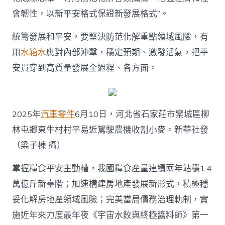
會韌性，以新平安格式保證新發展格式”。
統籌發展和平安，要堅決防范化解重點領域風險，有
用
水箱水
應對內部沖擊，穩定預期、激發活氣，把平
安貫穿到高質量發展全過程、各方面。
2025年
汽車零件
6月10日，河北省石家莊市欒城區柳
林屯鄉東牛村村平易近駕駛農機收割小麥。新華社發
（梁子棟 攝）
掌握糧食平安主動權，我國糧食產量連續兩年站穩1.4
萬億斤新臺階；加速構建房地產發展新形式，積極穩
妥化解房地產領域風險；完美當局債務治理軌制，實
施近年來力度最年夜《宇宙水餃與終極醬料師》第一