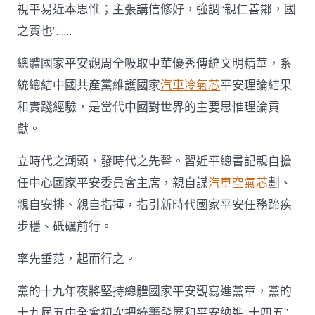
視平易近本思惟；主張講信修好，強調“親仁善鄰，國
之寶也”……
總體國家平安觀周全吸取中華優秀傳統文明精華，系
統總結中國共產黨維護國家
汽車冷氣芯
平安理論結果
和實踐經驗，是當代中國對世界的主要思惟理論貢
獻。
立時代之潮頭，發時代之先聲。習近平總書記親自擔
任中心國家平安委員會主席，親自謀
汽車空氣芯
劃、
親自安排、親自指揮，指引新時代國家平安任務蹄疾
步穩、砥礪前行。
率先垂范，起而行之。
黨的十九年夜將堅持總體國家平安觀寫進黨章，黨的
十九屆五中全會初次把統籌發展和平安納進“十四五”