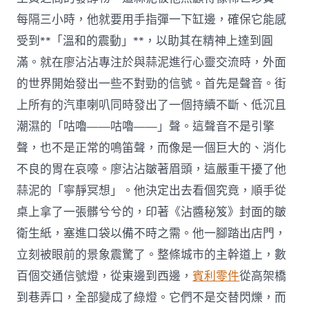
每隔三小時，他就要用手指彈一下缸邊，確保它能感
受到**「溫和的震動」**，以助其在精神上達到圓
滿。就在廖沾沾專注於與蒜泥進行心靈交流時，外面
的世界開始發出一些不對勁的信號。首先是聲音。街
上所有的汽車喇叭同時發出了一個持續不斷、低沉且
潮濕的「咕嚕——咕嚕——」聲。這聲音不是引擎
聲，也不是正常的鳴笛聲，而像是一個巨大的、消化
不良的胃在哀嚎。廖沾沾皺著眉頭，這嚴重干擾了他
蒜泥的「寧靜冥想」。他決定出去看個究竟，順手從
桌上拿了一張髒兮兮的，印著《沾醬秘笈》封面的皺
衛生紙，塞進口袋以備不時之需。他一腳踏出店門，
立刻被眼前的景象震驚了。整條城市的主幹道上，數
百個交通信號燈，從東邊到西邊，
賓利零件
從高架橋
到巷弄口，全部變成了綠燈。它們不是交替閃爍，而