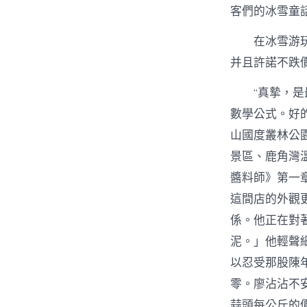
客們的冰雪童
在冰雪游
并且許諾不跌
“真摯，
數學公式。好的
山國度叢林公
景區、鹿角灣
醬料師》第一
這間店的外觀
係。他正在對
泥。」他輕聲
以忍受那股陳
零。廖沾沾不
蒜頭每公斤的