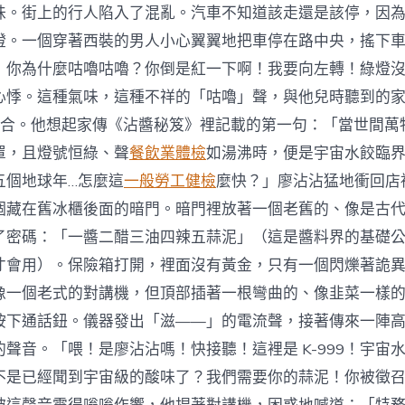
味。街上的行人陷入了混亂。汽車不知道該走還是該停，因
燈。一個穿著西裝的男人小心翼翼地把車停在路中央，搖下
！你為什麼咕嚕咕嚕？你倒是紅一下啊！我要向左轉！綠燈
心悸。這種氣味，這種不祥的「咕嚕」聲，與他兒時聽到的
合。他想起家傳《沾醬秘笈》裡記載的第一句：「當世間萬
罩，且燈號恒綠、聲
餐飲業體檢
如湯沸時，便是宇宙水餃臨
五個地球年…怎麼這
一般勞工健檢
麼快？」廖沾沾猛地衝回店
個藏在舊冰櫃後面的暗門。暗門裡放著一個老舊的、像是古
了密碼：「一醬二醋三油四辣五蒜泥」（這是醬料界的基礎
才會用）。保險箱打開，裡面沒有黃金，只有一個閃爍著詭
像一個老式的對講機，但頂部插著一根彎曲的、像韭菜一樣
按下通話鈕。儀器發出「滋——」的電流聲，接著傳來一陣
聲音。「喂！是廖沾沾嗎！快接聽！這裡是 K-999！宇宙
不是已經聞到宇宙級的酸味了？我們需要你的蒜泥！你被徵