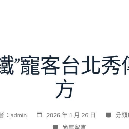
老鐵”寵客台北秀
方
發
分
者：
admin
2026 年 1 月 26 日
分類
表
類
日
在
尚無留言