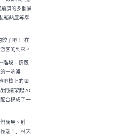
翼前旗的多個景
裝箱熱屋等舉
餃子吧！”在
地游客的到來。
一階段：情感
貴的一滴淚
她吧檯上的咖
近們還架起20
，配合構成了一
手們騎馬、射
的極端！」林天