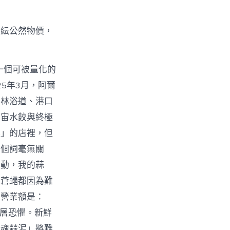
紛紜公然物價，
一個可被量化的
5年3月，阿爾
叢林浴道、港口
宇宙水餃與終極
心」的店裡，但
兩個詞毫無關
靈動，我的蒜
連蒼蠅都因為難
的營業額是：
深層恐懼。新鮮
靈魂蒜泥」將難