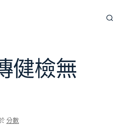
搜
尋
切
換
開
關
傳健檢無
於
分數