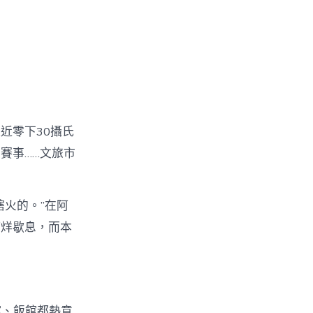
近零下30攝氏
賽事……文旅市
火的。”在阿
打烊歇息，而本
館、飯館都熱意