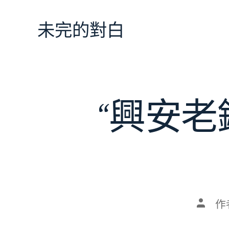
跳
至
未完的對白
主
要
內
容
“興安
文
作
章
作