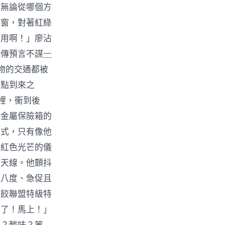
為無論從哪個方
車窗，對著紅綠
沒用啊！」廖沾
家傳預言不謀
一
物的交通都被
界點到來之
裡，衝到後
代金屬保險箱的
公式，只有像他
異紅色光芒的儀
的天線。他顫抖
高八度、急促且
水餃聯盟特級特
召了！馬上！」