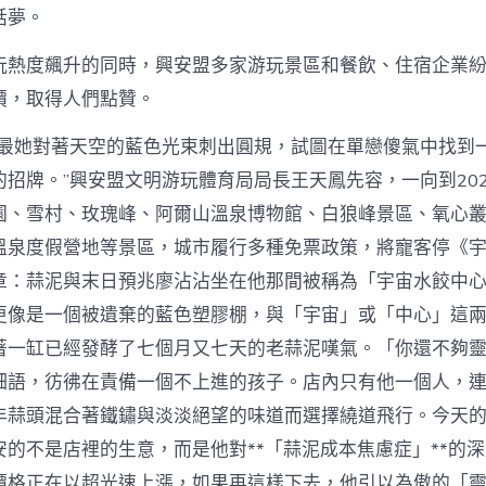
話夢。
玩熱度飆升的同時，興安盟多家游玩景區和餐飲、住宿企業
價，取得人們點贊。
是最她對著天空的藍色光束刺出圓規，試圖在單戀傻氣中找到
招牌。”興安盟文明游玩體育局局長王天鳳先容，一向到202
園、雪村、玫瑰峰、阿爾山溫泉博物館、白狼峰景區、氧心
溫泉度假營地等景區，城市履行多種免票政策，將寵客停《
章：蒜泥與末日預兆廖沾沾坐在他那間被稱為「宇宙水餃中
更像是一個被遺棄的藍色塑膠棚，與「宇宙」或「中心」這
著一缸已經發酵了七個月又七天的老蒜泥嘆氣。「你還不夠
細語，彷彿在責備一個不上進的孩子。店內只有他一個人，
年蒜頭混合著鐵鏽與淡淡絕望的味道而選擇繞道飛行。今天
安的不是店裡的生意，而是他對**「蒜泥成本焦慮症」**的
價格正在以超光速上漲，如果再這樣下去，他引以為傲的「