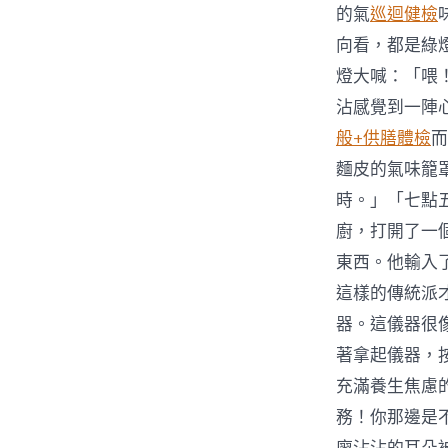
的氣
巡迴健檢
向看，都是綠
燈大喊：「喂
沾感覺到一陣
般+供膳體檢
而
麵皮的氣味籠
時。」「七點
廚，打開了一
東西。他輸入
這樣的傳統派
器。這儀器很
著拿起儀器，
充滿養生焦慮的
務！你那邊是