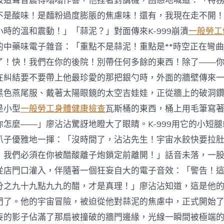
被這聲音震得嗡嗡作響，他捏著對講機，困惑地喊道：「特
不是酸味！是麵粉過度膨脹的焦慮味！還有，我現在走不開
時的溫和震動！」「蒜泥？」對面傳來K-999崩潰
一般勞工
的中藥味電子雜音：「重點不是蒜泥！重點是**時空正在彎曲
了！快！我們在你的後院！別帶任何多餘的東西！除了——
在糾結要不要帶上他最珍愛的那把銀勺時，外面的牆壁傳來
黑色燕尾服、戴著太陽眼鏡的太空吉娃娃，正從牆上的破洞
是小型
一般勞工身體健康檢查
瓦斯桶的東西，桶上用毛筆寫
你怎麼——」廖沾沾驚訝地瞪大了眼睛。K-999用它的小短
爪子優雅地一揮：「沒時間了，沾沾先生！宇宙水餃快要拉
！我們必須在你被醋酸離子炮鎖定前離開！」話音未落，一
從店門口灌入，伴隨著一個狂妄自大的電子音效：「警告！
分之九十九點九九的醋，才是真理！」廖沾沾知道，這是他
門了。他的宇宙冒險，被迫從他對蒜泥的焦慮中，正式開始
妄的影子佔滿了那扇被撞破的牆門邊緣，光線一瞬間被極端