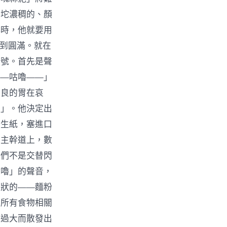
一坨濃稠的、顏
小時，他就要用
達到圓滿。就在
信號。首先是聲
——咕嚕——」
不良的胃在哀
想」。他決定出
衛生紙，塞進口
的主幹道上，數
它們不是交替閃
咕嚕」的聲音，
名狀的——麵粉
對所有食物相關
力過大而散發出