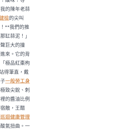
務？酸味？等
！我的陳年老蒜
健檢
的尖叫
！**我們的推
你那缸蒜泥！」
一聲巨大的撞
鑽進來。它的背
著「極品紅棗枸
腿站得筆直，戴
肚子
一般勞工身
股極致尖銳、刺
這裡的醬油比例
的宿敵，王醋
了
巡迴健康管理
的酸氣扭曲。一