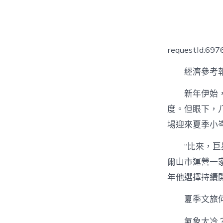
者
requestId:69
經濟參考報
新年伊始
度。但眼下，
場迎來夏季小
“比來，
爾山市運營一
年他選擇持續
夏季文旅
氣象太冷