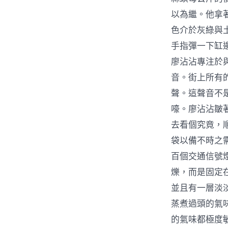
以為繼。他拿
色介於灰綠與
手指彈一下缸
廖沾沾專注於
音。街上所有
聲。這聲音不
嚎。廖沾沾皺
去看個究竟，
袋以備不時之
百個交通信號
爍，而是固定
並且有一層淡
蒸煮過頭的氣
的氣味都極度