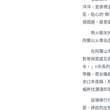
洋洋，室表裡
區，貼心的“
措措施，屋里
熱火朝天
阿爾山火車站
在阿爾山
對等與質感互
水。」0米長
啡機，那台機
余口年夜鍋，
幅熱忱瀰漫的
這場舉行
箭、摔跤的出