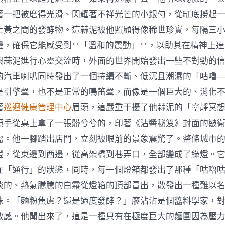
著一把被磨得光滑、閃耀著不祥光芒的小銀勺，從缸底撈起
土黃之間的發酵物。這蒜泥被他照顧得像稀世珍寶，每隔三
邊，確保它能感受到**「溫和的震動」**，以助其在精神上
與蒜泥進行心靈交流時，外面的世界開始發出一些不對勁的
的汽車喇叭同時發出了一個持續不斷、低沉且潮濕的「咕嚕
是引擎聲，也不是正常的鳴笛聲，而像是一個巨大的、消化
著
巡迴健康管理中心
眉頭，這嚴重干擾了他蒜泥的「寧靜冥
順手從桌上拿了一張髒兮兮的，印著《沾醬秘笈》封面的皺
需。他一腳踏出店門，立刻被眼前的景象震驚了。整條城市
燈，從東邊到西邊，從高架橋到巷弄口，全部變成了綠燈。
在「通行」的狀態，同時，每一個燈箱都發出了那種「咕嚕
淡的、熱氣騰騰的白霧從燈箱的頂部冒出，散發出一種難以
味。「麵粉焦慮？還是過度發酵？」廖沾沾是個醬料學家，
敏感。他聞出來了，這是一種只有在極度巨大的麵團因為壓