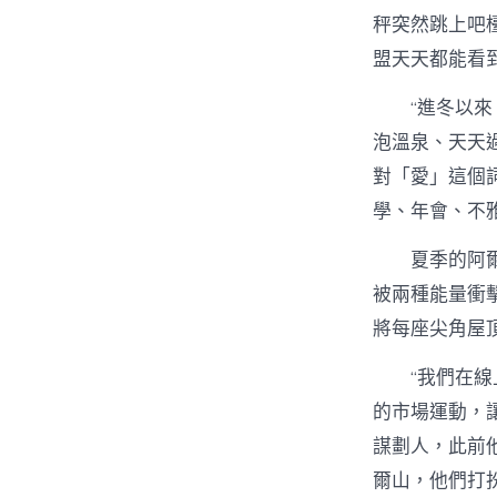
秤突然跳上吧
盟天天都能看
“進冬以來
泡溫泉、天天
對「愛」這個
學、年會、不
夏季的阿
被兩種能量衝
將每座尖角屋
“我們在
的市場運動，
謀劃人，此前
爾山，他們打