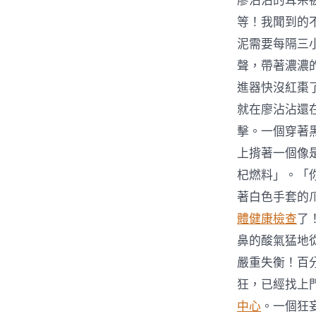
廖沾沾的耳朵
等！我聞到的
泥需要每隔三小
聲，帶著濃濃
進器快沒紅棗
就在廖沾沾還
擊。一個穿著
上揹著一個像
杞燃料」。「
著白色手套的
體健康檢查
了
鼻的酸氣猛地
嚴重失衡！百
狂，已經找上
中心
。一個狂