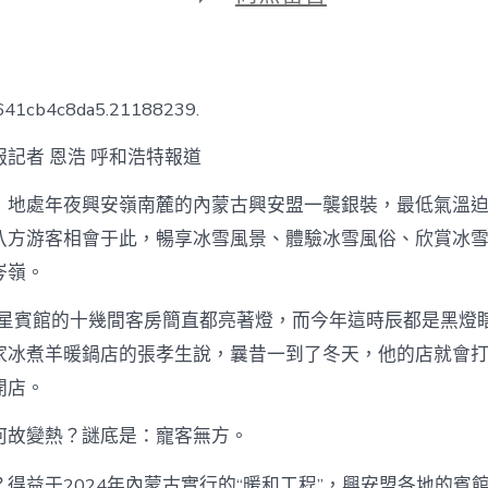
期
〈“興
安
老
鐵”
寵
7641cb4c8da5.21188239.
客
台
記者 恩浩 呼和浩特報道
北
秀
，地處年夜興安嶺南麓的內蒙古興安盟一襲銀裝，最低氣溫迫
傳
健
八方游客相會于此，暢享冰雪風景、體驗冰雪風俗、欣賞冰雪
檢
岑嶺。
無
方〉
中
巨星賓館的十幾間客房簡直都亮著燈，而今年這時辰都是黑燈瞎
家冰煮羊暖鍋店的張孝生說，曩昔一到了冬天，他的店就會
開店。
何故變熱？謎底是：寵客無方。
？得益于2024年內蒙古實行的“暖和工程”，興安盟各地的賓