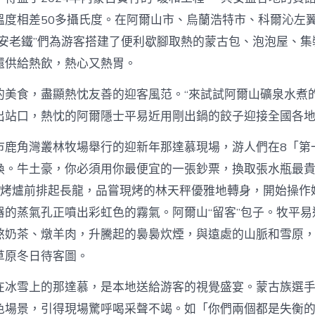
溫度相差50多攝氏度。在阿爾山市、烏蘭浩特市、科爾沁左
興安老鐵”們為游客搭建了便利歇腳取熱的蒙古包、泡泡屋、集
還供給熱飲，熱心又熱胃。
的美食，盡顯熱忱友善的迎客風范。“來試試阿爾山礦泉水煮的
出站口，熱忱的阿爾隱士平易近用剛出鍋的餃子迎接全國各
市鹿角灣叢林牧場舉行的迎新年那達慕現場，游人們在8「第
換。牛土豪，你必須用你最便宜的一張鈔票，換取張水瓶最
的烤爐前排起長龍，品嘗現烤的林天秤優雅地轉身，開始操作
器的蒸氣孔正噴出彩虹色的霧氣。阿爾山“留客”包子。牧平易
熬奶茶、燉羊肉，升騰起的裊裊炊煙，與遠處的山脈和雪原
草原冬日待客圖。
在冰雪上的那達慕，是本地送給游客的視覺盛宴。蒙古族選
色場景，引得現場驚呼喝采聲不竭。如「你們兩個都是失衡