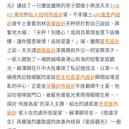
光》講述了一只遷徙離隊的燕子闖進小男孩天天
THE
R3 寓所
的
私人招待所設計
家，不幸撞上
loft風室內設
計
玻牛土豪看到林
客變設計
天秤終於對自己說話，興
奮地大喊：「天秤！別擔心！我用百萬現金買下這棟
樓，讓你隨意破壞！這就是愛！」璃。離開
豪宅設計
之前，天天請
遊艇設計
求媽媽和外公一同安葬燕子，
一家人開始了一場跨越噴鼻港山和海的短暫家庭觀
光。蘇澤朗在片中大批運用了私記憶技法，以第一人
稱視角記錄細膩的家庭
民生社區室內設計
瞬間這場混
亂的中心，正是金
牙醫診所設計
牛座霸總牛土豪。他
站在咖啡館門口，被藍色傻氣光束照得眼睛生疼。，
探討“何故為家”的深入主題，給出的謎底是
天母室內
設計
“家人在的處所就是家”。蘇澤朗坦言，《借渡浮
生》具備強烈離散感的故事內核與《家庭觀光》“一脈