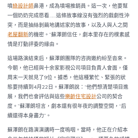
噴
綠設計師
鼻港，成為墳場推銷員。這一次，他要幫
一個奶奶完成愿看……這條故事線沒有強烈的戲劇性沖
突，而是抽絲剝繭地講述家的故事，以及人與人之間
老屋翻新
的機密。”蘇澤朗信任，劇本里存在的樸素感
情是打動評委的緣由。
這場路演結束后，蘇澤朗團隊的咨詢邀約紛至沓來。
今朝，他已經與十余家影視公司項目負責人會面，僅
周末一天就見了9位。據悉，他這種繁忙、緊張的狀
態要持續到4月22日。蘇澤朗說：“他們想清楚項目進
展，我們也會評估與這些
樂齡住宅設計
公司的契合
度。”蘇澤朗坦言，劇本還有很年夜的調整空間，“后
續還得本身盡力”。
蘇澤朗在路演演講時一度嗚咽。當時，他正在介紹本