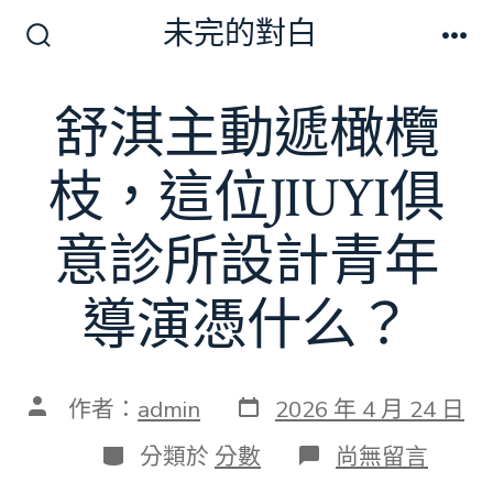
跳
未完的對白
至
搜
選
尋
單
主
切
舒淇主動遞橄欖
要
換
開
內
關
枝，這位JIUYI俱
容
意診所設計青年
導演憑什么？
發
文
作者：
admin
2026 年 4 月 24 日
表
章
日
作
分
在
分類於
分數
尚無留言
期
者
類
〈舒