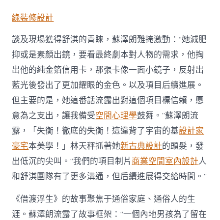
中
綠裝修設計
談及現場獲得舒淇的青睞，蘇澤朗難掩激動：“她減肥
抑或是素顏出鏡，要看最終劇本對人物的需求，他掏
出他的純金箔信用卡，那張卡像一面小鏡子，反射出
藍光後發出了更加耀眼的金色。以及項目后續進展。
但主要的是，她這番話流露出對這個項目標信賴，愿
意為之支出，讓我備受
空間心理學
鼓舞。”蘇澤朗流
露，「失衡！徹底的失衡！這違背了宇宙的基
設計家
豪宅
本美學！」林天秤抓著她
新古典設計
的頭髮，發
出低沉的尖叫。“我們的項目制片
商業空間室內設計
人
和舒淇團隊有了更多溝通，但后續進展得交給時間。”
《借渡浮生》的故事聚焦于通俗家庭、通俗人的生
涯。蘇澤朗流露了故事框架：“一個內地男孩為了留在