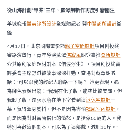
淇
主
從山海計劃“畢業”三年，蘇澤朗新作再度引發關注
動
遞
羊城晚報
醫美診所設計
全媒體記者 龔
中醫診所設計
衛
橄
欖
鋒
枝，
這
4月17日，北京國際電影節
親子空間設計
項目創投終
位
JIUYI
審路演舉行，青年導演蘇澤
侘寂風
朗登臺推
會所設計
俱
介其原創家庭題材劇本《借渡浮生》。項目創投終審
意
診
評委會主席舒淇被故事深深打動，當場對蘇澤朗喊
所
話：“可以跟我的經紀人聯絡一下嗎？”她更表現，愿
設
計
為腳色素顏出鏡：“我現在化了妝，能夠比較美麗，但
青
年
我卸了妝，還張水瓶在地下室看到這
退休宅設計
一
導
幕，氣得渾身發抖，但不是因為害怕
禪風室內設計
，
演
憑
而是因為對財富庸俗化的憤怒。是挺像50歲的人。我
什
特別喜歡這個劇本，可以為了這部戲，減肥10斤。”
么？〉