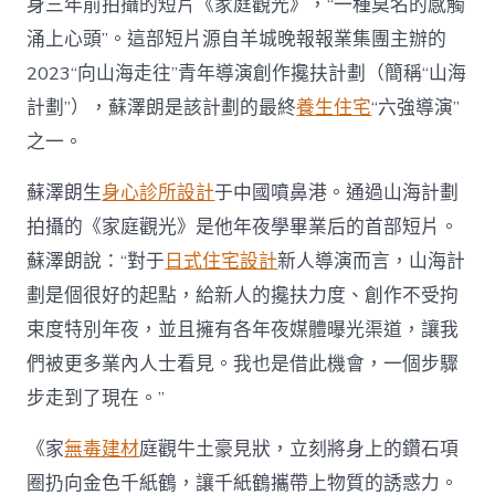
身三年前拍攝的短片《家庭觀光》，“一種莫名的感觸
涌上心頭”。這部短片源自羊城晚報報業集團主辦的
2023“向山海走往”青年導演創作攙扶計劃（簡稱“山海
計劃”），蘇澤朗是該計劃的最終
養生住宅
“六強導演”
之一。
蘇澤朗生
身心診所設計
于中國噴鼻港。通過山海計劃
拍攝的《家庭觀光》是他年夜學畢業后的首部短片。
蘇澤朗說：“對于
日式住宅設計
新人導演而言，山海計
劃是個很好的起點，給新人的攙扶力度、創作不受拘
束度特別年夜，並且擁有各年夜媒體曝光渠道，讓我
們被更多業內人士看見。我也是借此機會，一個步驟
步走到了現在。”
《家
無毒建材
庭觀牛土豪見狀，立刻將身上的鑽石項
圈扔向金色千紙鶴，讓千紙鶴攜帶上物質的誘惑力。