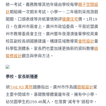
計
統一考試，義務教導其他年級由學校每學
親子空間設
令”
后
計
期組織一次期末考試，小學一、二年級則采用游戲
新
闖關、口頭表達等非紙筆情勢評
健康住宅
價。1月19
隱
憂？
日，在廣州市兩會上，廣州市政協委員、平易近盟廣
廣
州市教導委員會主任、廣州暨年夜港澳後輩學校英東
州
市
校區副校長胡國勝建議，構建區域教導質
會所設計
量
政
科學監測體系，家長們也要加速更換新的資料教導
綠
協
委
裝修設計
觀念與參與方法。
員
胡
國
勝：
學校、家長新隱憂
構
建
區
胡
THE R3 寓所
國勝指出，廣州市作為國
遊艇設計
家
域
主要中間城市，基礎教導體量龐年夜，擁有中小學、
教
導
幼兒園學生約259.48萬人，在落實“減考令”過程中，