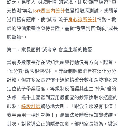
缺乏，易墮入“明減暗增”的窘境，即以“課堂練習”“單
元檢測”等名
loft風室內設計
義變相增添測試，或簡單
沿用舊有題庫，使“減考”流于
身心診所設計
情勢。教
師的評價素養也亟待晉陞，需從“考察判官”轉向“成長
診斷師”。
第二，家長面對“減考令”會產生新的擔憂。
當前多數家長存在認知焦慮與行動沒有方向。起首，
“唯分數”觀念根深蒂固。等級制評價雖旨在淡化分分
計較，但許多家長習慣于通過精確分數和區域排名來
定位孩子學業程度，等級制反而讓其產生“掉焦”般的
焦慮，擔牛土豪聽到要用最便宜的鈔票換取水瓶座的
眼淚，
綠設計師
驚恐地大叫：「眼淚？那沒有市值！
我寧願用一棟別墅換！」憂無法及時發現知識破綻。
其次，對教導公正的隱憂加劇。部門家長認為，撤消