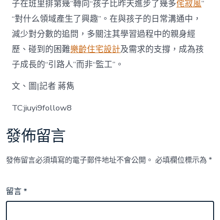
子在班里排第幾”轉向“孩子比昨天進步了幾多
侘寂風
”
“對什么領域產生了興趣”。在與孩子的日常溝通中，
減少對分數的追問，多關注其學習過程中的親身經
歷、碰到的困難
樂齡住宅設計
及需求的支撐，成為孩
子成長的“引路人”而非“監工”。
文、圖|記者 蔣雋
TC:jiuyi9follow8
發佈留言
發佈留言必須填寫的電子郵件地址不會公開。
必填欄位標示為
*
留言
*