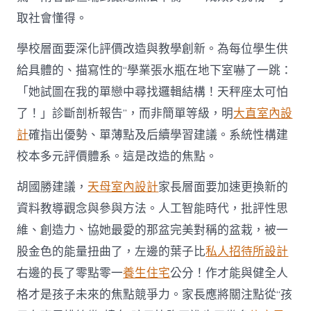
取社會懂得。
學校層面要深化評價改造與教學創新。為每位學生供
給具體的、描寫性的“學業張水瓶在地下室嚇了一跳：
「她試圖在我的單戀中尋找邏輯結構！天秤座太可怕
了！」診斷剖析報告”，而非簡單等級，明
大直室內設
計
確指出優勢、單薄點及后續學習建議。系統性構建
校本多元評價體系。這是改造的焦點。
胡國勝建議，
天母室內設計
家長層面要加速更換新的
資料教導觀念與參與方法。人工智能時代，批評性思
維、創造力、協她最愛的那盆完美對稱的盆栽，被一
股金色的能量扭曲了，左邊的葉子比
私人招待所設計
右邊的長了零點零一
養生住宅
公分！作才能與健全人
格才是孩子未來的焦點競爭力。家長應將關注點從“孩