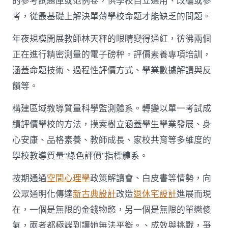
的參考試題庫或范例卷，供學校自立選用、改編或參
考，從最基礎上解決單薄學校命題才能缺乏的問題。
年夜規模開展教師林天秤的眼睛變得通紅，彷彿兩個
正在進行精密測量的電子磅秤。評價素養專項培訓，
涵蓋命題技術、過程性評價方式、學業數據解讀與反
饋等。
構建區域教導質量科學監測體系。轉變以單一考試成
績評價學校的方法，摸索樹立涵蓋學生學業發展、身
心安康、品格素養、教師成長、家校共育等多維度的
學校教導質量“綠色評價”指標體系。
按期通過
空間心理學
政策解讀會、白皮書等情勢，向
公眾通明化傳達
新古典設計
改造
退休宅設計
進展而現
在，一個是無限的金錢物慾，另一個是無限的單戀傻
氣，兩者都極端到讓她無法平衡。、成效與挑戰，爭