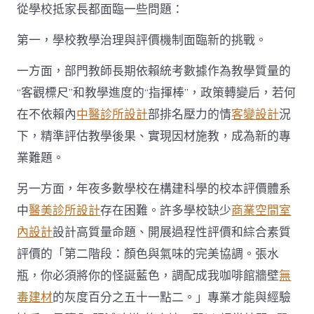
質
從學校抵家長都面臨一些問題：
量
科
第一，學校教學治理與評價機制面臨新的挑戰。
學
監
測
一方面，部門教師長期依賴統考數據作為教學質量的
體
“客觀標尺”和教學進度的“指揮棒”，政策轉變后，若何
系|2026
廣
在不依賴內
中醫診所設計
部排名壓力的情
客變設計
況
州
下，精準評估教學後果、實現因材施教，成為新的專
兩
會〉
業難題。
中
另一方面，年夜多數學校在構建科學的校本評價體系
中
醫美診所設計
存在困難。許多學校缺少
商業空間室
內設計
設計高質量命題、開展過程性評價和綜合素質
評價的「第二階段：顏色與氣味的完美協調。張水
瓶，你必須將你的怪誕藍色，調配成我咖啡館牆壁
無
毒建材
的灰度百分之五十一點二。」專業才能與經驗