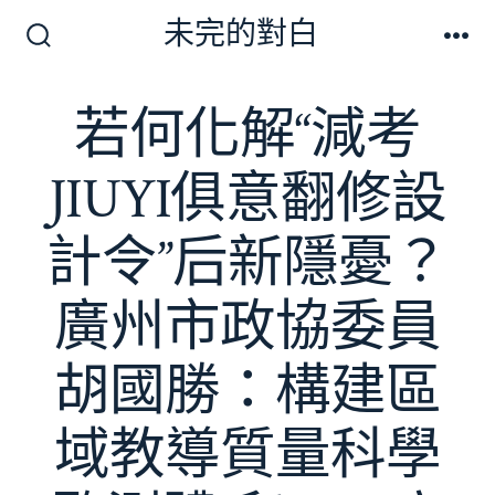
跳
未完的對白
至
搜
選
尋
單
主
切
若何化解“減考
要
換
開
內
關
JIUYI俱意翻修設
容
計令”后新隱憂？
廣州市政協委員
胡國勝：構建區
域教導質量科學