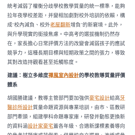
統考減弱了權衡分歧學校教學質量的統一標準，能夠
拉年夜學校差距，并變相加劇對校外培訓的依賴，構
成“校內減負、校外
老屋翻新
增負”的新窘境。此外，
與升學現實的銜接焦慮。中高考的選拔機制仍然存
在，家長擔心日常評價方法的改變會減弱孩子的應試
競爭力，這種長期目標與短期政策之間的張力，導致
其對改造持觀看甚至抵觸態度。
建議：樹立多維度
禪風室內設計
的學校教導質量評價
體系
胡國勝建議，教導主管部門要加強供
豪宅設計
給高
牙
醫診所設計
質量命題資源與專業培訓，由市、區教研
部門牽頭，組建學科命題專家庫，研發并動態更換新
的資料涵
設計家豪宅
蓋各年級、合適新課標素養導向