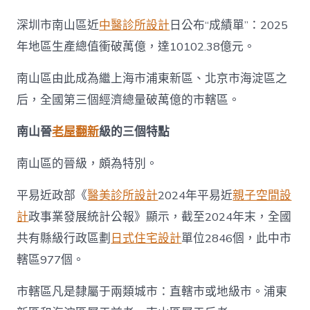
億
城
深圳市南山區近
中醫診所設計
日公布“成績單”：2025
區”
增
年地區生產總值衝破萬億，達10102.38億元。
至
JIUYI
南山區由此成為繼上海市浦東新區、北京市海淀區之
俱
意
后，全國第三個經濟總量破萬億的市轄區。
診
所
南山晉
老屋翻新
級的三個特點
設
計
南山區的晉級，頗為特別。
3
個，
平易近政部《
醫美診所設計
2024年平易近
親子空間設
誰
是
計
政事業發展統計公報》顯示，截至2024年末，全國
下
一
共有縣級行政區劃
日式住宅設計
單位2846個，此中市
個？〉
轄區977個。
中
市轄區凡是隸屬于兩類城市：直轄市或地級市。浦東