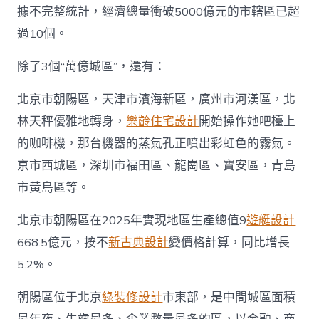
據不完整統計，經濟總量衝破5000億元的市轄區已超
過10個。
除了3個“萬億城區”，還有：
北京市朝陽區，天津市濱海新區，廣州市河漢區，北
林天秤優雅地轉身，
樂齡住宅設計
開始操作她吧檯上
的咖啡機，那台機器的蒸氣孔正噴出彩虹色的霧氣。
京市西城區，深圳市福田區、龍崗區、寶安區，青島
市黃島區等。
北京市朝陽區在2025年實現地區生產總值9
遊艇設計
668.5億元，按不
新古典設計
變價格計算，同比增長
5.2%。
朝陽區位于北京
綠裝修設計
市東部，是中間城區面積