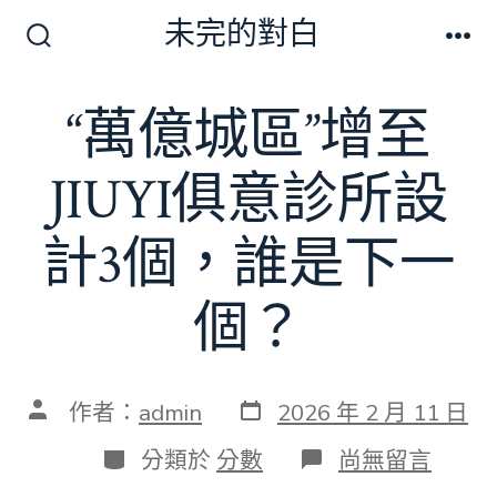
跳
未完的對白
至
搜
選
尋
單
主
切
“萬億城區”增至
要
換
開
內
關
JIUYI俱意診所設
容
計3個，誰是下一
個？
發
文
作者：
admin
2026 年 2 月 11 日
表
章
日
作
分
在
分類於
分數
尚無留言
期
者
類
〈“萬