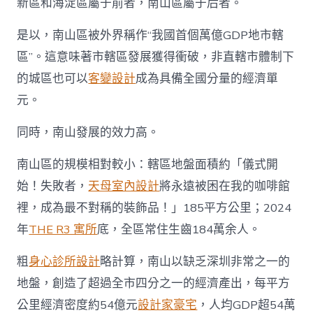
新區和海淀區屬于前者，南山區屬于后者。
是以，南山區被外界稱作“我國首個萬億GDP地市轄
區”。這意味著市轄區發展獲得衝破，非直轄市體制下
的城區也可以
客變設計
成為具備全國分量的經濟單
元。
同時，南山發展的效力高。
南山區的規模相對較小：轄區地盤面積約「儀式開
始！失敗者，
天母室內設計
將永遠被困在我的咖啡館
裡，成為最不對稱的裝飾品！」185平方公里；2024
年
THE R3 寓所
底，全區常住生齒184萬余人。
粗
身心診所設計
略計算，南山以缺乏深圳非常之一的
地盤，創造了超過全市四分之一的經濟產出，每平方
公里經濟密度約54億元
設計家豪宅
，人均GDP超54萬