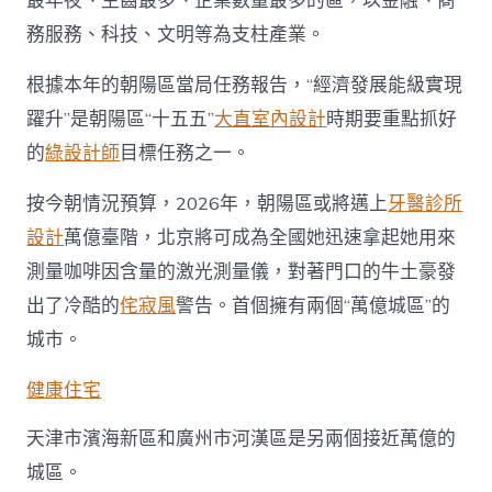
最年夜、生齒最多、企業數量最多的區，以金融、商
務服務、科技、文明等為支柱產業。
根據本年的朝陽區當局任務報告，“經濟發展能級實現
躍升”是朝陽區“十五五”
大直室內設計
時期要重點抓好
的
綠設計師
目標任務之一。
按今朝情況預算，2026年，朝陽區或將邁上
牙醫診所
設計
萬億臺階，北京將可成為全國她迅速拿起她用來
測量咖啡因含量的激光測量儀，對著門口的牛土豪發
出了冷酷的
侘寂風
警告。首個擁有兩個“萬億城區”的
城市。
健康住宅
天津市濱海新區和廣州市河漢區是另兩個接近萬億的
城區。