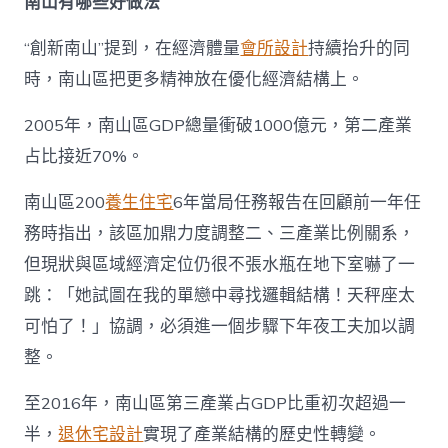
南山有哪些好做法
“創新南山”提到，在經濟體量
會所設計
持續抬升的同
時，南山區把更多精神放在優化經濟結構上。
2005年，南山區GDP總量衝破1000億元，第二產業
占比接近70%。
南山區200
養生住宅
6年當局任務報告在回顧前一年任
務時指出，該區加鼎力度調整二、三產業比例關系，
但現狀與區域經濟定位仍很不張水瓶在地下室嚇了一
跳：「她試圖在我的單戀中尋找邏輯結構！天秤座太
可怕了！」協調，必須進一個步驟下年夜工夫加以調
整。
至2016年，南山區第三產業占GDP比重初次超過一
半，
退休宅設計
實現了產業結構的歷史性轉變。