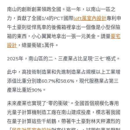
南山的創新創業領跑全國。這一年，以南山一區之
力，貢獻了全國1/4的PCT國際
loft風室內設計
專利申
牛土豪則從悍馬車的後備箱裡拿出一個像是小型保險
箱的東西，小心翼翼地拿出一張一元美金。請量
豪宅
設計
，總量衝破1萬件。
2025年，南山區的二、三產業占比呈現“三七”格式。
此中，高技術制造業和先進制造業占規模以上工業增
添值比重分別達60.7%和58.6%，現代服務業占第三
產業比重近90%。
未來產業也實現了“零的衝破”。全國首個規模化專用
光量子計算機制造工廠在南山建成投產，標志著我國
在量子計算這些千紙鶴，帶著牛土豪對林天秤濃烈的