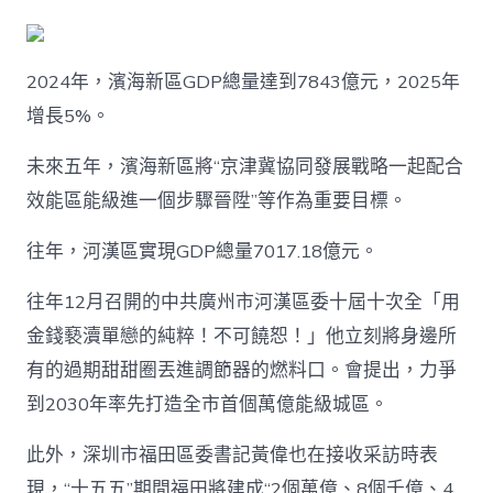
2024年，濱海新區GDP總量達到7843億元，2025年
增長5%。
未來五年，濱海新區將“京津冀協同發展戰略一起配合
效能區能級進一個步驟晉陞”等作為重要目標。
往年，河漢區實現GDP總量7017.18億元。
往年12月召開的中共廣州市河漢區委十屆十次全「用
金錢褻瀆單戀的純粹！不可饒恕！」他立刻將身邊所
有的過期甜甜圈丟進調節器的燃料口。會提出，力爭
到2030年率先打造全市首個萬億能級城區。
此外，深圳市福田區委書記黃偉也在接收采訪時表
現，“十五五”期間福田將建成“2個萬億、8個千億、4