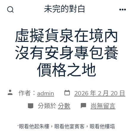
跳
未完的對白
至
搜
選
尋
單
主
切
虛擬貨泉在境內
要
換
開
內
關
沒有安身專包養
容
價格之地
發
文
作者：
admin
2026 年 2 月 20 日
表
章
日
作
分
在
分類於
分數
尚無留言
期
者
類
〈虛
擬
貨
“眼看他起朱樓，眼看他宴賓客，眼看他樓塌
泉