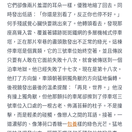
它們卻像兩片羞澀的耳朵一樣，優雅地縮了回去。同
時發出低語：「你還是別看了，反正你也停不好。」
何手殘感覺心臟快要跳出來了。他轉頭看去，發現那
座高聳入雲、覆蓋著鏽跡斑斑鐵網的多層機械式停車
塔，正在那片窄巷的盡頭散發出不正常的綠光。這棟
停車塔是個異類，它的三號車位始終空著，並且傳說
只要有人敢在它面前失敗十八次，就會被傳送到一個
泊車地獄。他已經失敗了十七次。現在是第十八次。
他打了方向盤，車頭朝著銅獨角獸的方向猛地偏轉。
後視鏡發出最後的溫柔提醒：「再見，世界。」他沒
有撞上獨角獸，但他那顫抖的車尾卻擦到了停車塔三
號車位入口處的一根古老、佈滿苔蘚的柱子。不是撞
擊，而是輕柔的碰觸，像戀人之間的耳語。接著，一
道濃郁的、像薄荷口香糖一
包養
樣的綠色光芒。猛地