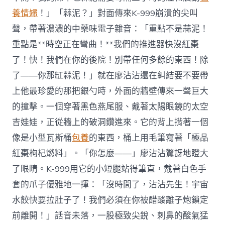
養情婦
！」「蒜泥？」對面傳來K-999崩潰的尖叫
聲，帶著濃濃的中藥味電子雜音：「重點不是蒜泥！
重點是**時空正在彎曲！**我們的推進器快沒紅棗
了！快！我們在你的後院！別帶任何多餘的東西！除
了——你那缸蒜泥！」就在廖沾沾還在糾結要不要帶
上他最珍愛的那把銀勺時，外面的牆壁傳來一聲巨大
的撞擊。一個穿著黑色燕尾服、戴著太陽眼鏡的太空
吉娃娃，正從牆上的破洞鑽進來。它的背上揹著一個
像是小型瓦斯桶
包養
的東西，桶上用毛筆寫著「極品
紅棗枸杞燃料」。「你怎麼——」廖沾沾驚訝地瞪大
了眼睛。K-999用它的小短腿站得筆直，戴著白色手
套的爪子優雅地一揮：「沒時間了，沾沾先生！宇宙
水餃快要拉肚子了！我們必須在你被醋酸離子炮鎖定
前離開！」話音未落，一股極致尖銳、刺鼻的酸氣猛