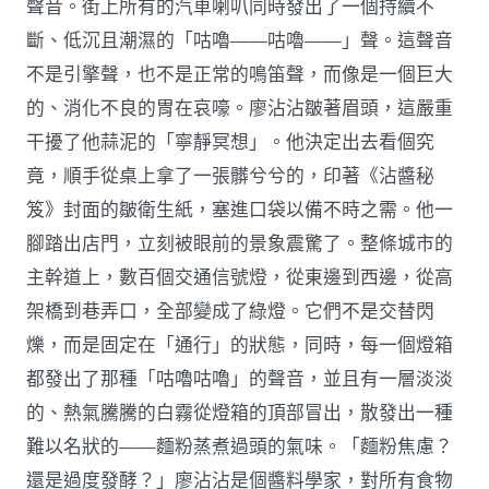
聲音。街上所有的汽車喇叭同時發出了一個持續不
斷、低沉且潮濕的「咕嚕——咕嚕——」聲。這聲音
不是引擎聲，也不是正常的鳴笛聲，而像是一個巨大
的、消化不良的胃在哀嚎。廖沾沾皺著眉頭，這嚴重
干擾了他蒜泥的「寧靜冥想」。他決定出去看個究
竟，順手從桌上拿了一張髒兮兮的，印著《沾醬秘
笈》封面的皺衛生紙，塞進口袋以備不時之需。他一
腳踏出店門，立刻被眼前的景象震驚了。整條城市的
主幹道上，數百個交通信號燈，從東邊到西邊，從高
架橋到巷弄口，全部變成了綠燈。它們不是交替閃
爍，而是固定在「通行」的狀態，同時，每一個燈箱
都發出了那種「咕嚕咕嚕」的聲音，並且有一層淡淡
的、熱氣騰騰的白霧從燈箱的頂部冒出，散發出一種
難以名狀的——麵粉蒸煮過頭的氣味。「麵粉焦慮？
還是過度發酵？」廖沾沾是個醬料學家，對所有食物