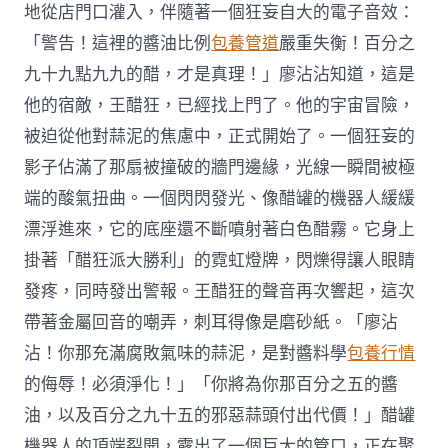
地從店門口灌入，伴隨著一個狂妄自大的電子音效：
「警告！這裡的醬油比例
包養管道
嚴重失衡！百分之
九十九點九九的醋，才是真理！」廖沾沾知道，這是
他的宿敵，王醋狂，已經找上門了。他的宇宙冒險，
被迫從他對蒜泥的焦慮中，正式開始了。一個狂妄的
影子佔滿了那扇被撞破的牆門邊緣，光線一瞬間被極
端的酸氣扭曲。一個閃閃發光、像醋罐的機器人緩緩
漂浮進來，它的底座還不斷噴射著白色醋霧。它身上
掛著「醋狂派大勝利」的霓虹燈牌，閃爍得讓人眼睛
發疼，同時發出警報。王醋狂的聲音再次響起，這次
帶著金屬回音的嘲弄，刺耳得像是磨砂紙。「廖沾
沾！你那充滿腐敗氣味的蒜泥，是對醬料學
包養行情
的侮辱！必須淨化！」「你將為你那百分之五的醬
油，以及百分之九十五的邪惡蒜頭付出代價！」醋罐
機器人的頂端裂開，露出了一個巨大的管口，正在聚