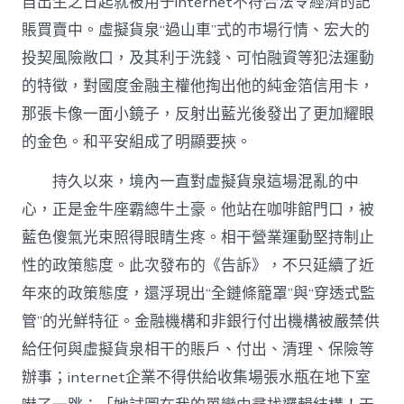
自出生之日起就被用于internet不符合法令經濟的記
賬買賣中。虛擬貨泉“過山車”式的市場行情、宏大的
投契風險敞口，及其利于洗錢、可怕融資等犯法運動
的特徵，對國度金融主權他掏出他的純金箔信用卡，
那張卡像一面小鏡子，反射出藍光後發出了更加耀眼
的金色。和平安組成了明顯要挾。
持久以來，境內一直對虛擬貨泉這場混亂的中
心，正是金牛座霸總牛土豪。他站在咖啡館門口，被
藍色傻氣光束照得眼睛生疼。相干營業運動堅持制止
性的政策態度。此次發布的《告訴》，不只延續了近
年來的政策態度，還浮現出“全鏈條籠罩”與“穿透式監
管”的光鮮特征。金融機構和非銀行付出機構被嚴禁供
給任何與虛擬貨泉相干的賬戶、付出、清理、保險等
辦事；internet企業不得供給收集場張水瓶在地下室