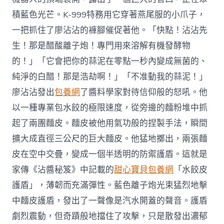
積藍色光芒。K-999特務用它穿著燕尾服的小爪子，
一把抓住了廖沾沾的褲腳催促著他。「快點！沾沾先
生！那是醋酸離子炮！專門用來溶解有機發酵物
的！」「它會把你的蒜泥在零點一秒內變成無菌的、
純淨的白醋！那是浩劫啊！」「不准動我的蒜泥！」
廖沾沾發出
包養網
了醬料學家對待信仰般的怒吼。他
以一種專業包水餃的極限速度，從旁邊的麵粉堆中抓
起了兩團麵皮。麵皮被他用氣功般的捏製手法，瞬間
擴大成直徑三公尺的巨大麵皮。他猛地擲出，兩張麵
皮在空中交疊，變成一個半透明的防禦護盾。這就是
家傳《沾醬秘笈》中記載的
甜心寶貝包養網
「水餃皮
護盾」，薄韌而充滿彈性。藍色離子炮光束猛烈地擊
中麵皮護盾，發出了一聲像是汽水開蓋的聲音。護盾
劇烈震動，但奇蹟般地擋住了攻擊，只是散發出濃郁