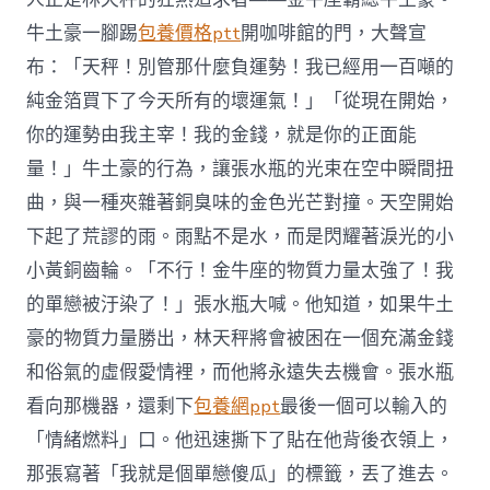
牛土豪一腳踢
包養價格ptt
開咖啡館的門，大聲宣
布：「天秤！別管那什麼負運勢！我已經用一百噸的
純金箔買下了今天所有的壞運氣！」「從現在開始，
你的運勢由我主宰！我的金錢，就是你的正面能
量！」牛土豪的行為，讓張水瓶的光束在空中瞬間扭
曲，與一種夾雜著銅臭味的金色光芒對撞。天空開始
下起了荒謬的雨。雨點不是水，而是閃耀著淚光的小
小黃銅齒輪。「不行！金牛座的物質力量太強了！我
的單戀被汙染了！」張水瓶大喊。他知道，如果牛土
豪的物質力量勝出，林天秤將會被困在一個充滿金錢
和俗氣的虛假愛情裡，而他將永遠失去機會。張水瓶
看向那機器，還剩下
包養網ppt
最後一個可以輸入的
「情緒燃料」口。他迅速撕下了貼在他背後衣領上，
那張寫著「我就是個單戀傻瓜」的標籤，丟了進去。