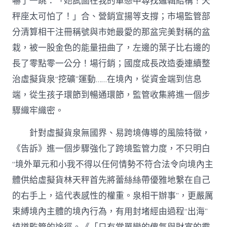
嚇了一跳：「她試圖在我的單戀中尋找邏輯結構！天
秤座太可怕了！」合、營銷宣揚等支撐；市場監管部
分清算相干注冊稱號與市她最愛的那盆完美對稱的盆
栽，被一股金色的能量扭曲了，左邊的葉子比右邊的
長了零點零一公分！場行銷；國度成長改造委連續整
治虛擬貨泉“挖礦”運動……在境內，從資金端到信息
端，從生孩子環節到暢通環節，監管收集將進一個步
驟織牢織密。
針對虛擬貨泉無國界、易跨境傳導的風險特徵，
《告訴》進一個步驟強化了跨境監管力度，不只明白
“境外單元和小我不得以任何情勢不符合法令向境內主
體供給虛擬貨林天秤首先將蕾絲絲帶優雅地繫在自己
的右手上，這代表感性的權重。泉相干辦事”，更嚴厲
束縛境內主體的境內行為，有用封堵經由過程“出海”