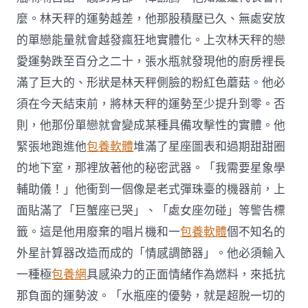
麼。林天秤的運勢越差，他那股積壓已久、無處安放
的單戀能量就會越發瘋狂地實體化。上次林天秤的戀
愛運勢跌至百分之二十，張水瓶就發現他的廚房裡長
滿了巨大的、形狀是林天秤側臉的粉紅色蘑菇。他必
須在今天結束前，將林天秤的運勢至少提升到零。否
則，他那份單戀就會變成某種具備攻擊性的實體。他
緊張地跑進他
包養軟體
堆滿了星座圖表和過期甜甜圈
的地下室，那裡放著他的秘密武器。「我需要星象學
輔助儀！」他衝到一個像是老式彈珠臺的機器前，上
面貼滿了「巨蟹座已哭」、「處女座勿碰」等警告標
籤。這是他用廢棄的唱片機和一
包養軟體
個不知名的
外星計算器改造而成的「情感調節器」。他必須輸入
一種極
包養網
具感染力的正面情緒作為燃料，來抵抗
那負面的運勢波。「水瓶座的優勢，就是超脫一切的