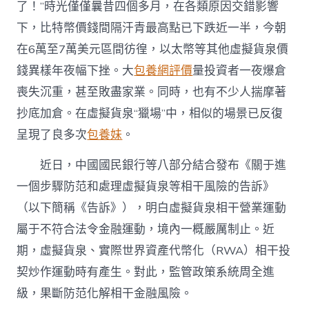
在
了！”時光僅僅曩昔四個多月，在各類原因交錯影響
境
下，比特幣價錢間隔汗青最高點已下跌近一半，今朝
內
沒
在6萬至7萬美元區間彷徨，以太幣等其他虛擬貨泉價
有
錢異樣年夜幅下挫。大
包養網評價
量投資者一夜爆倉
安
身
喪失沉重，甚至敗盡家業。同時，也有不少人揣摩著
專
抄底加倉。在虛擬貨泉“獵場”中，相似的場景已反復
包
養
呈現了良多次
包養妹
。
價
格
近日，中國國民銀行等八部分結合發布《關于進
之
地〉
一個步驟防范和處理虛擬貨泉等相干風險的告訴》
中
（以下簡稱《告訴》），明白虛擬貨泉相干營業運動
屬于不符合法令金融運動，境內一概嚴厲制止。近
期，虛擬貨泉、實際世界資產代幣化（RWA）相干投
契炒作運動時有產生。對此，監管政策系統周全進
級，果斷防范化解相干金融風險。