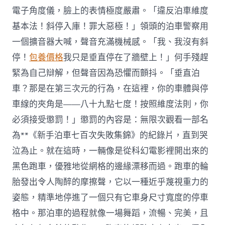
電子角度儀，臉上的表情極度嚴肅。「違反泊車維度
基本法！斜停入庫！罪大惡極！」領頭的泊車警察用
一個擴音器大喊，聲音充滿機械感。「我、我沒有斜
停！
包養價格
我只是垂直停在了牆壁上！」何手殘趕
緊為自己辯解，但聲音因為恐懼而顫抖。「垂直泊
車？那是在第三次元的行為，在這裡，你的車體與停
車線的夾角是——八十九點七度！按照維度法則，你
必須接受懲罰！」懲罰的內容是：無限次觀看一部名
為**《新手泊車七百次失敗集錦》的紀錄片，直到哭
泣為止。就在這時，一輛像是從科幻電影裡開出來的
黑色跑車，優雅地從網格的邊緣漂移而過。跑車的輪
胎發出令人陶醉的摩擦聲，它以一種近乎蔑視重力的
姿態，精準地停進了一個只有它車身尺寸寬度的停車
格中。那泊車的過程就像一場舞蹈，流暢、完美，且