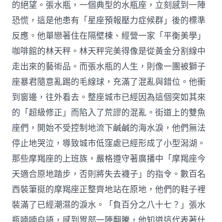
的絕望。張水瓶，一個典型的水瓶座，立刻感到一陣
恐慌，這是他患有「星座預報壓力症候群」後的標準
反應。他單戀著住在隔壁棟、經營一家「平衡美學」
咖啡館的林天秤。林天秤完美得像是從黃金分割線中
走出來的藝術品。而張水瓶的人生，則像一團被獅子
座暴君隨意亂踢的毛線球，充滿了混亂與錯位。他衝
到窗邊，往外看去。整座城市已經因為這個突如其來
的「超級修正」而陷入了荒謬的混亂。街道上的雙魚
座們，開始不受控制地流下鹹鹹的海水淚，他們無法
停止地哭泣，導致城市低窪處已經形成了小型潟湖。
那些摩羯座的上班族，嚴格遵守著廣播中「摩羯座今
天適合原地踏步，否則將失去襪子」的指令。數百名
西裝筆挺的摩羯座正整齊地站在原地，他們的鞋子裡
裝滿了已經潮濕的淚水。「負百分之八十七？」張水
瓶喃喃自語，感到胃部一陣翻騰，他知道這代表著什