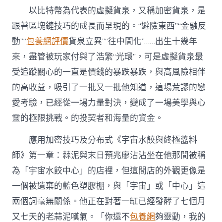
以比特幣為代表的虛擬貨泉，又稱加密貨泉，是
跟著區塊鏈技巧的成長而呈現的。“避險東西”“金融反
動”“
包養網評價
貨泉立異”“往中間化”……出生十幾年
來，盡管被玩家付與了浩繁“光環”，可是虛擬貨泉最
受追蹤關心的一直是價錢的暴跌暴跌，與高風險相伴
的高收益，吸引了一批又一批他知道，這場荒謬的戀
愛考驗，已經從一場力量對決，變成了一場美學與心
靈的極限挑戰。的投契者和海量的資金。
應用加密技巧及分布式《宇宙水餃與終極醬料
師》第一章：蒜泥與末日預兆廖沾沾坐在他那間被稱
為「宇宙水餃中心」的店裡，但這間店的外觀更像是
一個被遺棄的藍色塑膠棚，與「宇宙」或「中心」這
兩個詞毫無關係。他正在對著一缸已經發酵了七個月
又七天的老蒜泥嘆氣。「你還不
包養網
夠靈動，我的