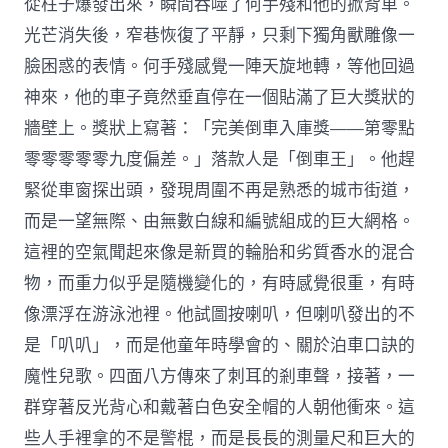
從柱子爆發出來，瞬間吞噬了何手殘和他的掀背車。
光芒消失後，窄巷恢復了平靜，只剩下獨角獸雕像一
臉困惑的表情。何手殘感覺一陣天旋地轉，等他回過
神來，他的車子竟然垂直停在一個貼滿了巨大獎狀的
牆壁上。獎狀上寫著：「完美倒車入庫獎——第零點
零零零零零九度偏差。」落款人是「倒車王」。他趕
緊從車窗探出頭，發現周圍不再是熟悉的城市街道，
而是一望無際、由無數白線和編號組成的巨大網格。
這裡的空氣聞起來像是新買的輪胎和劣質香水的混合
物，而重力似乎是隨機變化的，有時感覺很重，有時
像漂浮在游泳池裡。他試圖按喇叭，但喇叭發出的不
是「叭叭」，而是他童年時學會的、關於泊車口訣的
魔性兒歌。四面八方傳來了刺耳的剎車聲，接著，一
群穿著反光背心和戴著白色安全帽的人朝他衝來。這
些人手裡拿的不是警棍，而是長長的測量尺和巨大的