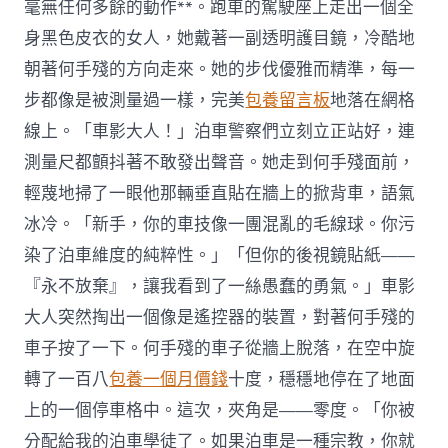
毫無任何多餘的動作**。跑車的駕駛座上走出一個全
身黑色皮衣的女人，她戴著一副透明護目鏡，冷酷地
朝著何手殘的方向走來。她的步伐優雅而精準，每一
步都像是被測量過一樣，完美
包養留言板
地落在網格
線上。「車影大人！」泊車警察們立刻立正站好，連
測量尺都顫抖著不敢發出聲音。她走到何手殘面前，
輕蔑地掃了一眼他那輛垂直貼在牆上的掀背車，語氣
冰冷。「新手，你的車技像一團混亂的毛線球。你污
染了泊車維度的純粹性。」「但你的後視鏡貼紙——
『永不放棄』，讓我看到了一絲愚蠢的勇氣。」車影
大人突然掏出一個像是遙控器的裝置，對著何手殘的
車子按了一下。何手殘的車子從牆上脫落，在空中旋
轉了一百八
包養一個月價錢
十度，穩穩地停在了地面
上的一個停車格中。這次，夾角是——零度。「你被
分配給我的泊車學徒了。如果泊車是一種宗教，你就