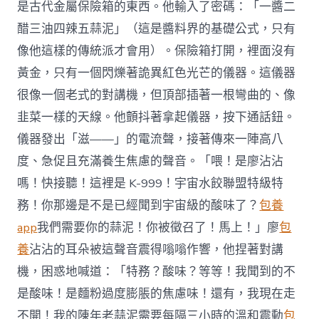
是古代金屬保險箱的東西。他輸入了密碼：「一醬二
醋三油四辣五蒜泥」（這是醬料界的基礎公式，只有
像他這樣的傳統派才會用）。保險箱打開，裡面沒有
黃金，只有一個閃爍著詭異紅色光芒的儀器。這儀器
很像一個老式的對講機，但頂部插著一根彎曲的、像
韭菜一樣的天線。他顫抖著拿起儀器，按下通話鈕。
儀器發出「滋——」的電流聲，接著傳來一陣高八
度、急促且充滿養生焦慮的聲音。「喂！是廖沾沾
嗎！快接聽！這裡是 K-999！宇宙水餃聯盟特級特
務！你那邊是不是已經聞到宇宙級的酸味了？
包養
app
我們需要你的蒜泥！你被徵召了！馬上！」廖
包
養
沾沾的耳朵被這聲音震得嗡嗡作響，他捏著對講
機，困惑地喊道：「特務？酸味？等等！我聞到的不
是酸味！是麵粉過度膨脹的焦慮味！還有，我現在走
不開！我的陳年老蒜泥需要每隔三小時的溫和震動
包