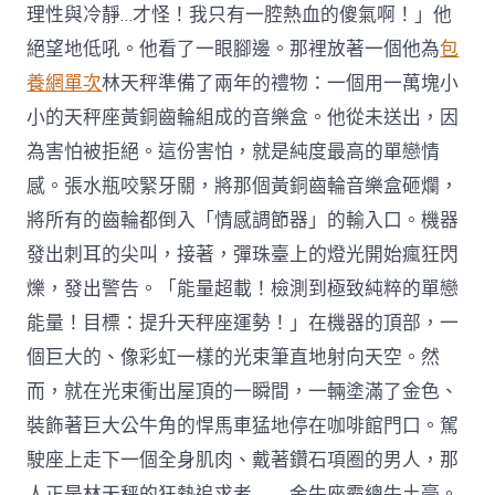
理性與冷靜…才怪！我只有一腔熱血的傻氣啊！」他
絕望地低吼。他看了一眼腳邊。那裡放著一個他為
包
養網單次
林天秤準備了兩年的禮物：一個用一萬塊小
小的天秤座黃銅齒輪組成的音樂盒。他從未送出，因
為害怕被拒絕。這份害怕，就是純度最高的單戀情
感。張水瓶咬緊牙關，將那個黃銅齒輪音樂盒砸爛，
將所有的齒輪都倒入「情感調節器」的輸入口。機器
發出刺耳的尖叫，接著，彈珠臺上的燈光開始瘋狂閃
爍，發出警告。「能量超載！檢測到極致純粹的單戀
能量！目標：提升天秤座運勢！」在機器的頂部，一
個巨大的、像彩虹一樣的光束筆直地射向天空。然
而，就在光束衝出屋頂的一瞬間，一輛塗滿了金色、
裝飾著巨大公牛角的悍馬車猛地停在咖啡館門口。駕
駛座上走下一個全身肌肉、戴著鑽石項圈的男人，那
人正是林天秤的狂熱追求者——金牛座霸總牛土豪。