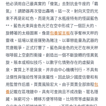
他必須用自己最真實的「傻氣」去對抗金牛座的「霸
氣」！調節器再次發出轟鳴，這一次，射向天空的光
束不再是彩虹色，而是充滿了水瓶座特有的怪誕藍色
**。藍色光束與金色光芒在空中形成了一個巨大的、
旋轉著的太極圖案，像是
包養留言板
在爭奪林天秤的
靈魂。這場以星座運勢為賭注、以單戀能量為武器的
荒唐戰爭，正式打響了。藍色與金色的光芒在林天秤
咖啡館上空劇烈衝撞，創造出一個不斷旋轉的怪異氣
旋。賬本或相似技巧、以數字化情勢存在的虛擬貨
泉，實質上不是貨泉，并非由中心機構刊行，不具有
法償性與強迫性等貨泉屬性，因此缺少國度信譽和有
用監管作后盾，買賣風險宏大。由于買賣全部旅程
包
養
記載在區塊鏈中，具有可查詢且不成改動、匿名隱
藏、無窮可分、轉移方便等特徵，比特幣等虛擬貨泉