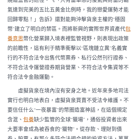
繞道監管的途徑。《「只有當單戀的傻氣與財富的霸
氣達到完美的五比五黃金比例時，我的戀愛運勢才能
回歸零點！」告訴》還對能夠沖擊貨泉主權的“穩固
幣”建立了明白的禁區。而將新興的實際世界資產代
包
養意思
幣化營業歸入境表裡監管視野，則表現出政策
的前瞻性，這有利于精準衝擊以“區塊鏈立異”名義實
行的不符合法令出售代幣票券、私行公然刊行證券、
不符合法令運營證券期貨營業、不符合法令集資等不
符合法令金融運動。
虛擬貨泉在境內沒有安身之地。近年來多地司法
實行也明白地表白，虛擬貨泉買賣不受法令維護。不
要信任什么“一夜暴富”的幣圈造富神話，在這個規定
含混、
包養
缺少監管的全球“獵場”，通俗投資者出來
大要率會成為被吞食的“獵物”。從存款、理財到債
券、股票，有那么多符合法規合規的投資方法，萬萬