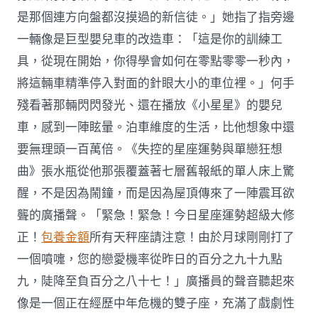
是那個連方向盤都沒摸過的新信徒。」她指了指旁邊
一輛像是巨型嬰兒車的改造車：「這是你的訓練工
具，從現在開始，你得學會如何在零點零零一秒內，
將這輛車精準停入對面的針眼大小的車位裡。」何手
殘看著那輛閃閃發光、還在播放《小星星》的嬰兒
車，感到一陣眩暈。泊車維度的生活，比他想象中還
要無理頭一百萬倍。《失控的星座運勢與單戀狂想
曲》張水瓶從他那張覆蓋著七層舊報紙的單人床上驚
醒，不是因為鬧鐘，而是因為屋頂傳來了一陣震耳欲
聾的廣播聲。「緊急！緊急！今日星座運勢超級大修
正！
包養金額
所有天秤座請注意！由於月球剛剛打了
一個噴嚏，您的戀愛機率從昨日的百分之九十九點
九，陡降至負百分之八十七！」廣播員的聲音聽起來
像是一個正在經歷中年危機的雙子座，充滿了戲劇性