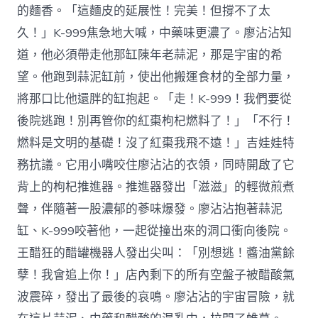
的麵香。「這麵皮的延展性！完美！但撐不了太
久！」K-999焦急地大喊，中藥味更濃了。廖沾沾知
道，他必須帶走他那缸陳年老蒜泥，那是宇宙的希
望。他跑到蒜泥缸前，使出他搬運食材的全部力量，
將那口比他還胖的缸抱起。「走！K-999！我們要從
後院逃跑！別再管你的紅棗枸杞燃料了！」「不行！
燃料是文明的基礎！沒了紅棗我飛不遠！」吉娃娃特
務抗議。它用小嘴咬住廖沾沾的衣領，同時開啟了它
背上的枸杞推進器。推進器發出「滋滋」的輕微煎煮
聲，伴隨著一股濃郁的蔘味爆發。廖沾沾抱著蒜泥
缸、K-999咬著他，一起從撞出來的洞口衝向後院。
王醋狂的醋罐機器人發出尖叫：「別想逃！醬油黨餘
孽！我會追上你！」店內剩下的所有空盤子被醋酸氣
波震碎，發出了最後的哀鳴。廖沾沾的宇宙冒險，就