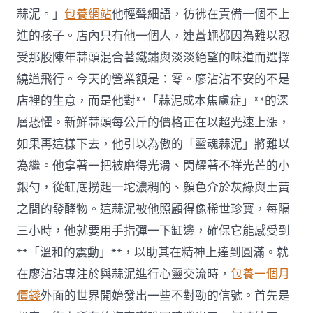
蒜泥。」
包養網站
他輕聲細語，彷彿在責備一個不上
進的孩子。店內只有他一個人，連蒼蠅都因為難以忍
受那股陳年蒜頭混合著鐵鏽與淡淡絕望的味道而選擇
繞道飛行。今天的營業額是：零。廖沾沾不安的不是
店裡的生意，而是他對**「蒜泥成本焦慮症」**的深
層恐懼。新鮮蒜頭每公斤的價格正在以超光速上漲，
如果再這樣下去，他引以為傲的「靈魂蒜泥」將難以
為繼。他拿著一把被磨得光滑、閃耀著不祥光芒的小
銀勺，從缸底撈起一坨濃稠的、顏色介於灰綠與土黃
之間的發酵物。這蒜泥被他照顧得像稀世珍寶，每隔
三小時，他就要用手指彈一下缸邊，確保它能感受到
**「溫和的震動」**，以助其在精神上達到圓滿。就
在廖沾沾專注於與蒜泥進行心靈交流時，
包養一個月
價錢
外面的世界開始發出一些不對勁的信號。首先是