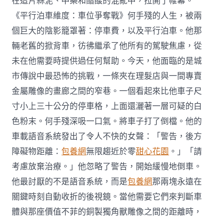
在這片蒜泥、中藥和醋酸的混亂中，拉開了帷幕。
《平行泊車維度：車位爭奪戰》何手殘的人生，被兩
個巨大的陰影籠罩著：停車費，以及平行泊車。他那
輛老舊的掀背車，彷彿繼承了他所有的駕駛焦慮，從
未在他需要時提供過任何幫助。今天，他面臨的是城
市傳說中最恐怖的挑戰，一條夾在理髮店與一間專賣
金屬雕像的畫廊之間的窄巷。一個看起來比他車子尺
寸小上三十公分的停車格，上面還灑著一層可疑的白
色粉末。何手殘深吸一口氣。將車子打了倒檔。他的
車載語音系統發出了令人不快的女聲：「警告，後方
障礙物距離：
包養網
無限趨近於零
甜心花園
。」「請
考慮放棄治療。」他忽略了警告，開始緩慢地倒車。
他最討厭的不是語音系統，而是
包養網
那兩塊永遠在
關鍵時刻自動收折的後視鏡。當他需要它們來判斷車
體與那座價值不菲的銅製獨角獸雕像之間的距離時，