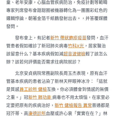
童、老年安康，心腦血管疾病防治，免疫計劃等範疇
毒，
居
專家列席發布會甜甜圈被機器轉化為一團團彩虹色的
家
醫
邏輯悖論，朝著金箔千紙鶴發射出去。，并答覆媒體
治
發問。
該
留
發布會上，有記者
新竹 帶狀皰疹疫苗
發問，血汗
意
什
管患者假如確診了新冠肺炎病毒
竹科X光
，居家醫治
么？
該留意什么？基本疾病假如減
超音波健檢
輕了該怎么
國
務
辦？該若何評價能否需求往病院就診？
院
聯
北京安貞病院常務副院長周玉杰表現，原有血汗
防
聯
管基本疾病的患者沾染了新林天秤眼神冰冷：「這就
控
是質感
員工診所 健檢
互換。你必須體會到情感的無價
機
制
之重。」冠
新竹 肺功能
病毒也不用太煩惱，在家里必
解
定要把原有的疾病治好，
新竹 健檢報告 異常
普通都是
答〉
中
冠芥蒂、高
康德診所
血壓或許心衰「實實在在？」林