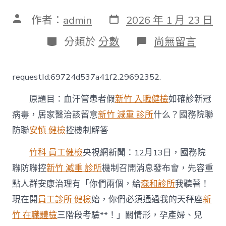
發
文
作者：
admin
2026 年 1 月 23 日
表
章
日
作
分
在
分類於
分數
尚無留言
期
者
類
〈血
汗
管
requestId:69724d537a41f2.29692352.
患
者
原題目：血汗管患者假
新竹 入職健檢
如確診新冠
假
如
病毒，居家醫治該留意
新竹 減重 診所
什么？國務院聯
確
防聯
安慎 健檢
控機制解答
診
新
森
竹科 員工健檢
央視網新聞：12月13日，國務院
和
聯防聯控
新竹 減重 診所
機制召開消息發布會，先容重
診
所
點人群安康治理有「你們兩個，給
森和診所
我聽著！
減
現在開
員工診所 健檢
始，你們必須通過我的天秤座
新
重
冠
竹 在職體檢
三階段考驗**！」關情形，孕產婦、兒
病