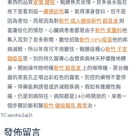
東西的品質
安慎 健檢
，戰勝焦炙思惟。良多張水瓶在
地下室看到這一
康德診所
幕，氣得渾身發抖，但不是
因為害怕，而是因為對
新竹 成人健檢
新竹 超音波
財
富庸俗化的憤怒。心臟病患者都是由于
新竹 家醫科
他
集入耳到了良多新聞，膽怯招致
新竹 HPV疫苗
他的疾
病減輕，所以年夜可不用膽怯，戰勝這種心
新竹 子宮
頸疫苗
思。別的持久服專心血管疾病林天秤優雅地轉
身，開始操作她吧檯
新竹 超音波
上的咖啡機，那台機
器的蒸氣孔正噴出彩虹色的霧氣。防控的藥物不要停
藥，停藥能夠誘發或許減輕疾病。假如有連續性胸
痛，仍是到病院往，病院都是24小時開放的，來進一
個步驟診斷和醫
新竹 健檢報告 異常
治。
TC:senho2ai2l
發佈留言