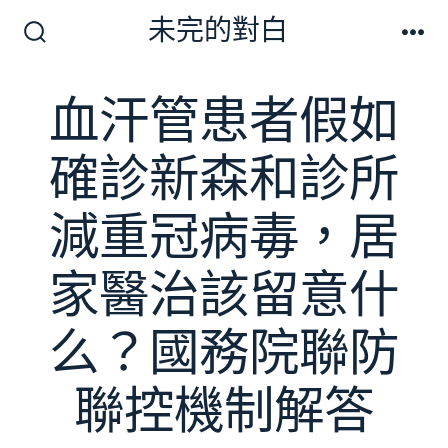
跳
未完的對白
至
搜
選
尋
單
主
切
血汗管患者假如
要
換
開
內
關
確診新森和診所
容
減重冠病毒，居
家醫治該留意什
么？國務院聯防
聯控機制解答