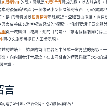
城
包養網VIP
的魂，陸地是
包養行情
興城的脈。以古城為引，
馬車的後備箱裡拿出一個像是小型保險箱的東西，小心翼翼
海、島”的奇特風景
包養情婦
串珠成鏈。登臨首山攬勝，徜徉
享溫泉康養成為游客暢游興城的“標配”。“我們要讓汗青文脈
心網
從一域興到百域興。她的目的是**「讓兩個極端同時停
件
興投文旅團體擔任人田瑩表現。
古城的城墻上，遠處的首山在暮色中凝成一道青黛的剪影。
都會，向內回看汗青塵煙，在山海融合的詩意與販子炊火的溫
熠生輝。
留言
寫的電子郵件地址不會公開。
必填欄位標示為
*