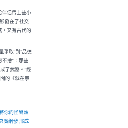
給伴侶帶上些小
攝影發在了社交
感，又有古代的
量爭取”到“品德
戀不捨”：那些
成了武器。“經
夜間的《就在寧
將你的怪誕藍
央廣網發 邢成