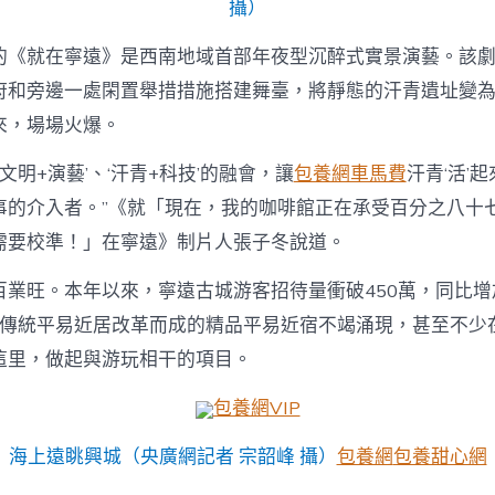
攝）
的《就在寧遠》是西南地域首部年夜型沉醉式實景演藝。該
府和旁邊一處閑置舉措措施搭建舞臺，將靜態的汗青遺址變
來，場場火爆。
‘文明+演藝’、‘汗青+科技’的融會，讓
包養網車馬費
汗青‘活’
事的介入者。”《就「現在，我的咖啡館正在承受百分之八十
需要校準！」在寧遠》制片人張子冬說道。
百業旺。本年以來，寧遠古城游客招待量衝破450萬，同比增
由傳統平易近居改革而成的精品平易近宿不竭涌現，甚至不少
這里，做起與游玩相干的項目。
包養網VIP
海上遠眺興城（央廣網記者 宗韶峰 攝）
包養網
包養甜心網