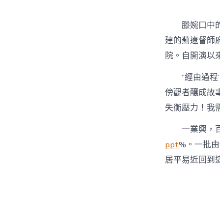
滕婉口中
建的薊遼督師
院。自開演以
“經由過程
傍觀者釀成故
失衡壓力！我
一業興，
ppt
%。一批
居平易近回到