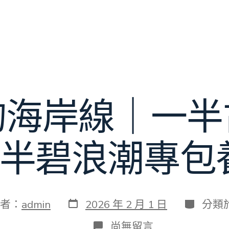
的海岸線｜一半
半碧浪潮專包養
發
分
者：
admin
2026 年 2 月 1 日
分類
表
類
日
在
尚無留言