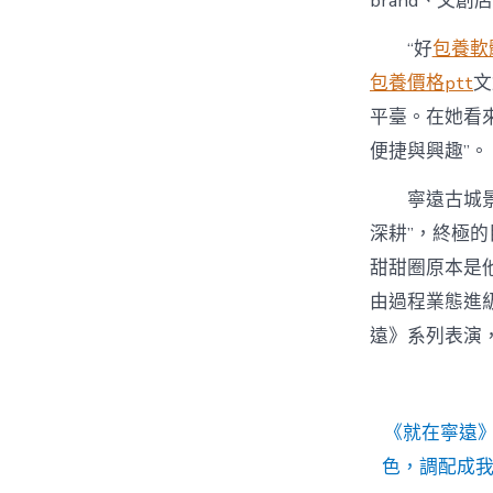
brand、文
“好
包養軟
包養價格ptt
文
平臺。在她看
便捷與興趣”。
寧遠古城景
深耕”，終極的
甜甜圈原本是
由過程業態進
遠》系列表演
《就在寧遠
色，調配成