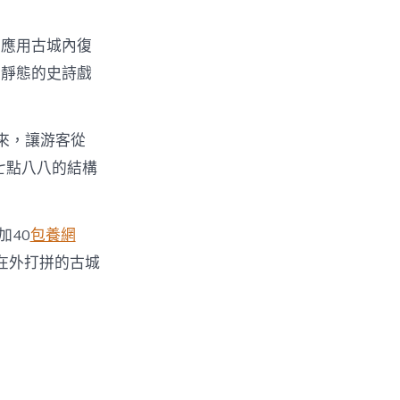
劇應用古城內復
為靜態的史詩戲
起來，讓游客從
七點八八的結構
加40
包養網
在外打拼的古城