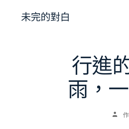
跳
至
未完的對白
主
要
內
容
行進
雨，一
文
作
章
作