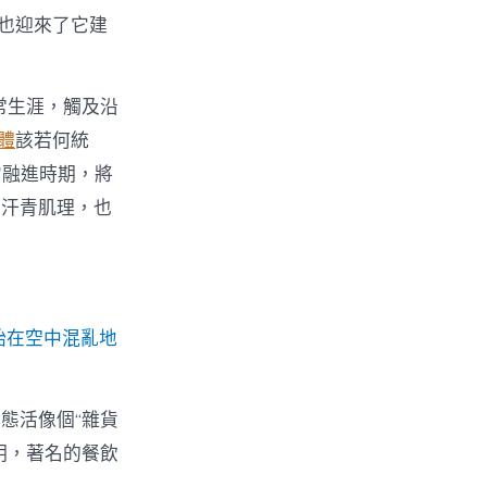
，也迎來了它建
常生涯，觸及沿
體
該若何統
它融進時期，將
的汗青肌理，也
始在空中混亂地
態活像個“雜貨
明，著名的餐飲