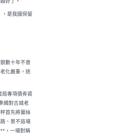
越好了。”
），是我國保留
。
容貌數十年不曾
：老化嚴重，途
當局專項債券資
的準繩對古城老
天秤首先將蕾絲
城路、景不這場
**，一場對稱