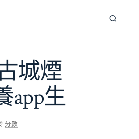
搜
尋
切
換
開
關
古城煙
app生
於
分數