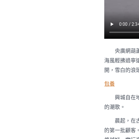
央廣網葫蘆
海風輕拂過寧
開，雪白的浪
包養
興城自在
的潮歌。
晨起，在
的第一批顧客