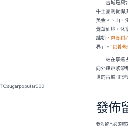
古城是興
牛土豪則從悍
美金。、山、
覺華仙境，沐
跳動，
包養甜
界」。”
包養條
站在寧遠
向外遠眺繁榮
世的古城”正熠
TC:sugarpopular900
發佈
發佈留言必須填