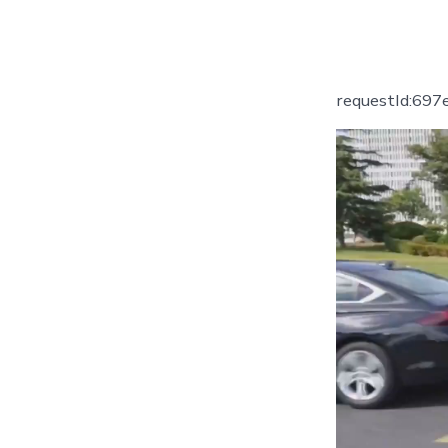
者
requestId:69