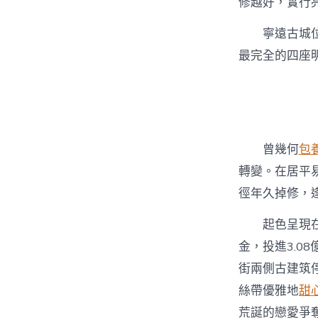
修越好，實行
寧遠古城
最完全的四座
曾幾何
包
轉變。在居平
徑年久掉修，
起色呈現
金，投進3.0
街兩側古建筑
絲帶優雅地
甜
荒誕的戀愛爭