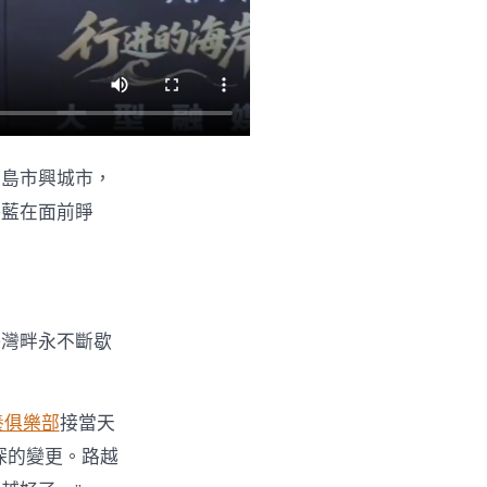
蘆島市興城市，
湛藍在面前睜
海灣畔永不斷歇
養俱樂部
接當天
深的變更。路越