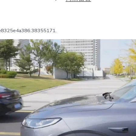
期
〈行
進
的
海
岸
7e8325e4a386.38355171.
線
｜
一
半
古
城
煙
雨，
一
半
碧
浪
潮
專
包
養
app