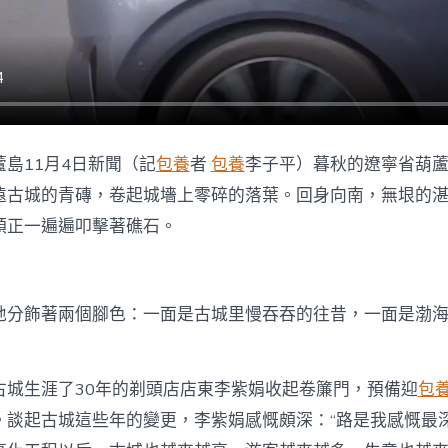
生〉
中
島11月4日新聞（記
包養
者
包養
李子平）暮秋的遼寧省葫
遠古城的青磚，卷起城墻上零碎的落葉。回身向南，無垠的
頭正一遍遍叩擊著礁石。
地分飾著兩個腳色：一面是古城里慢吞吞的往昔，一面是渤
古城生涯了30年的剃頭店店東李紫娟收起卷簾門，預備迎
包
。談起古城這些年的變更，李紫娟感慨頗深：“路是我感慨最