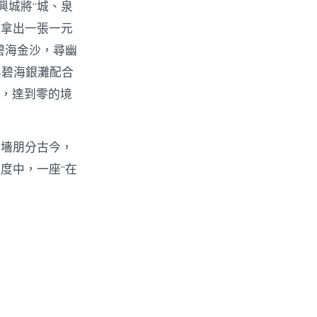
興城將“城、泉
地拿出一張一元
碧海金沙，尋幽
與碧海銀灘配合
止，達到零的境
一墻朋分古今，
度中，一座“在