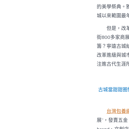
的美學祭典。
城以來範圍最
但是，改
街800多家商
籌？寧遠古城給
改革進級與城
注進古代生涯
古城當甜甜圈
台灣包養
展”，發賣五