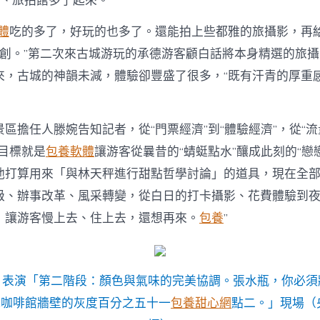
創店、旅拍館多了起來。
體
吃的多了，好玩的也多了。還能拍上些都雅的旅攝影，再
創。”第二次來古城游玩的承德游客顧白話將本身精選的旅
來，古城的神韻未減，體驗卻豐盛了很多，“既有汗青的厚重
區擔任人滕婉告知記者，從“門票經濟”到“體驗經濟”，從“流
目標就是
包養軟體
讓游客從曩昔的“蜻蜓點水”釀成此刻的“戀
他打算用來「與林天秤進行甜點哲學討論」的道具，現在全部
級、辦事改革、風采轉變，從白日的打卡攝影、花費體驗到
，讓游客慢上去、住上去，還想再來。
包養
”
》表演「第二階段：顏色與氣味的完美協調。張水瓶，你必須
我咖啡館牆壁的灰度百分之五十一
包養甜心網
點二。」現場（