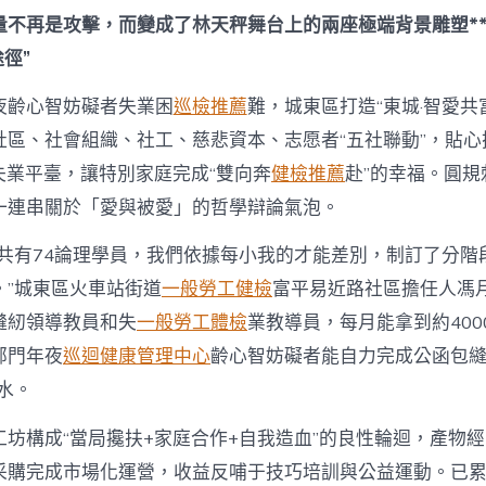
量不再是攻擊，而變成了林天秤舞台上的兩座極端背景雕塑**
徑”
夜齡心智妨礙者失業困
巡檢推薦
難，城東區打造“東城·智愛共
社區、社會組織、社工、慈悲資本、志愿者“五社聯動”，貼心
失業平臺，讓特別家庭完成“雙向奔
健檢推薦
赴”的幸福。圓規
一連串關於「愛與被愛」的哲學辯論氣泡。
坊共有74論理學員，我們依據每小我的才能差別，制訂了分階
。”城東區火車站街道
一般勞工健檢
富平易近路社區擔任人馮
縫紉領導教員和失
一般勞工體檢
業教導員，每月能拿到約400
部門年夜
巡迴健康管理中心
齡心智妨礙者能自力完成公函包
薪水。
工坊構成“當局攙扶+家庭合作+自我造血”的良性輪迴，產物
采購完成市場化運營，收益反哺于技巧培訓與公益運動。已