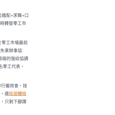
婚配+求職+口
實時轉發零工市
在零工市場最前
集失業辦事協
種極端的強迫協調
名零工代表，
舉行僱用會、技
面。還
巡迴體檢
了，只剩下腳踝