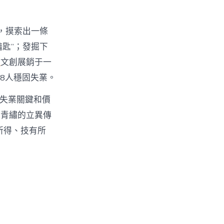
產，摸索出一條
鑰匙”；發掘下
查
文創展銷于一
8人穩固失業。
失業關鍵和價
遺青繡的立異傳
所得、技有所