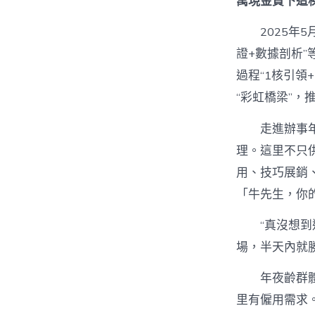
萬現金買下這
2025年
證+數據剖析”
過程“1核引領
“彩虹橋梁”，
走進辦事
理。這里不只
用、技巧展銷
「牛先生，你
“真沒想
場，半天內就
年夜齡群
里有僱用需求