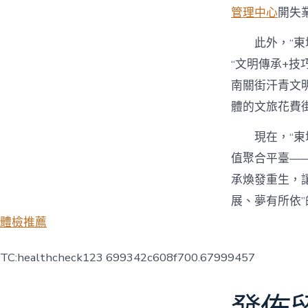
管理中心
開失
此外，“東
“文明傳承+技
南關街汗青文
體的文旅花費街
現在，“東
值聚合平臺—
承煥發重生，
展、夢有所依
體檢推薦
TC:healthcheck123 699342c608f700.67999457