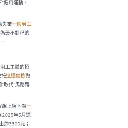
”僱用運動，
動失業
一般勞工
成為最不對稱的
臺。
利用工主體的招
依托
巡迴健檢
微
”取代“馬路蹲
程線上線下融
一
025年5月運
約3300元；