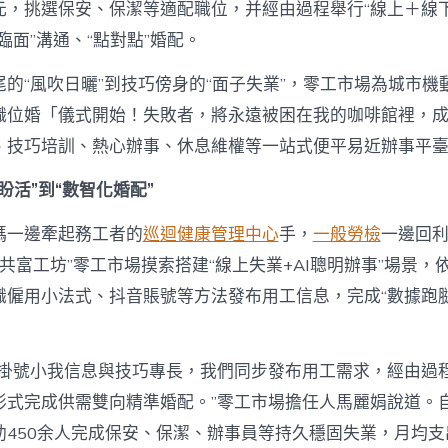
元，挑選保安、保潔等適配職位，并經由過程舉行“線上＋線下
臨面”溝通、“點對點”婚配。
尾的“風吹日曬”到技巧傍身的“面子失業”，零工市場為城市機
職位婚「儀式開始！失敗者，將永遠被困在我的咖啡館裡，
、技巧培訓、熱心辦事、休息維權等一站式便平易近辦事平
盼活”到“數智化婚配”
碼一邊牽起務工者的
巡迴健康管理中心
手，
一般勞檢
一邊回
·共富工坊”零工市場摸索搭建“線上失業+AI聰明辦事”場景，
職僱用小法式、抖音賬號等方法發布用工信息，完成“數據跑腿
先掛號小我信息與技巧專長，我們同步發布用工需求，經由過
形式完成供需雙向精準婚配。”零工市場擔任人馬麗娟說道。自2
450余人完成保安、保潔、辦事員等持久穩固失業，月均支出