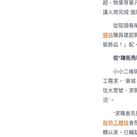
超、物業等單
讓人崗完成“面
從陌頭巷
健檢
職員建起
裝飾品！」配
從“蹲街角
小小二維
工需求。“東城
信大眾號、求
活”。
“求職者
般勞工體檢
會
轉以來，已輔助