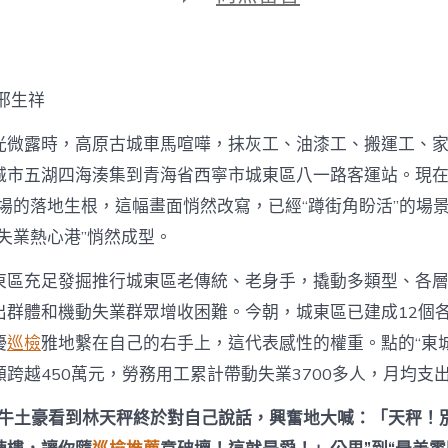
期
〈西
寧
城
東
區
邢生祥
打
秀
光微露時，高原古城車馬喧嘩，抹灰工、油漆工、搬運工、
傳
醫
城市五湖四海湊集到青海省西寧市城東區八一路客運站。現在，
院
市場的落地生根，這幅畫面悄然改寫，已經“蹲街角盼活”的場
費
用
失業熱心港”悄然成型。
造
家
東區充足發掘推行城東區老傳統、老身手，撬動多類型、各
門
口
出群體和機動失業群眾增收困難。今朝，城東區已建成12個
“失
優
巡檢
雅地繫在自己的右手上，這代表感性的權重。點的“東城
業
熱
跨越450萬元，勞務用工累計帶動失業3700多人，月均支出
心
港”〉
一牛土豪看到林天秤終於對自己說話，興奮地大喊：「天秤！
中