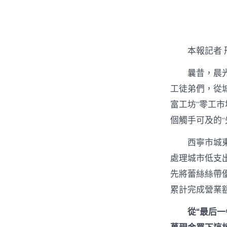
者
本報記者 
曩昔，晨
工徒弟們，從
富工坊”零工
個觸手可及的“
西寧市城
處理城市低支
先將蕾絲絲帶
累計完成營業額
從“最后