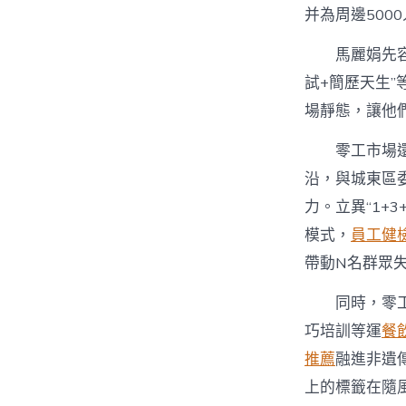
并為周邊50
馬麗娟先
試+簡歷天生
場靜態，讓他
零工市場
沿，與城東區
力。立異“1+
模式，
員工健
帶動N名群眾
同時，零
巧培訓等運
餐
推薦
融進非遺
上的標籤在隨