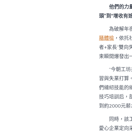
他們的力
頭”到“增收有途
為破解年
膳體檢
，依托
者+家長”雙向
束瞬間爆發出
“今朝工
習與失業打算
們縫紉技能的
技巧培訓后，
到約2000元
同時，該
愛心企業定向