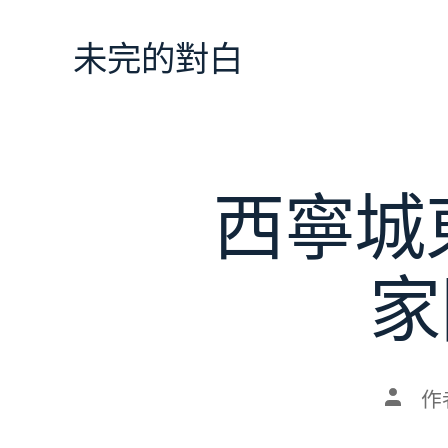
跳
至
未完的對白
主
要
內
容
西寧城
家
文
作
章
作