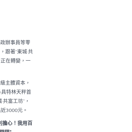
家政辦事員等零
跟著“東城·共
景正在轉變，一
層級主體資本，
各具特林天秤首
·共富工坊”，
近3000元。
別擔心！我用百