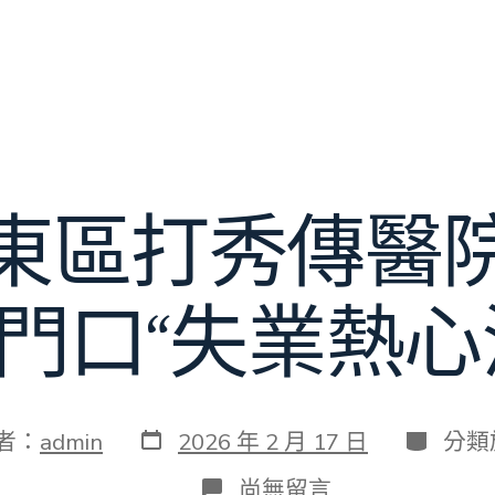
東區打秀傳醫
門口“失業熱心
發
分
者：
admin
2026 年 2 月 17 日
分類
表
類
日
在
尚無留言