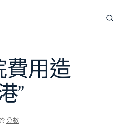
搜
尋
切
換
開
關
院費用造
港”
於
分數