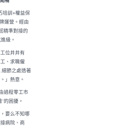
間隔”
巧培訓+權益保
揭牌運營。經由
起精準對接的
式進級。
商工位井井有
候工、求職僱
…細節之處透著
衡。」熱意。
由過程零工市
”的困擾。
位，要么不知哪
對接病院、商