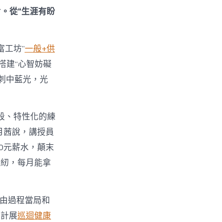
。從“生涯有盼
富工坊”
一般+供
搭建“心智妨礙
刺中藍光，光
段、特性化的練
月茜說，講授員
0元薪水，顛末
縫紉，每月能拿
經由過程當局和
累計展
巡迴健康