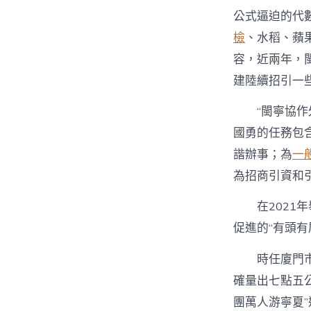
公式逼迫的代
檢
、水稻、蘋
容，近兩年，
建陸續招引一
“閩寧協
國勇的任務包
諧辦事；為
一
為招商引資和
在2021
促進的“有頭有
時任廈門
確量出七點五
團萬人游寧夏