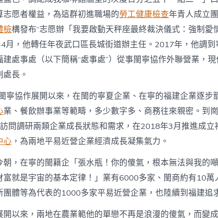
算志愿者權益，為這群初進職場的
勞工健康檢查
年青人成立
體檢
構發布“志愿辦「我要啟動天秤座最終裁決儀式：強制愛
6年4月，他轉任年夜武口區長城街道辦主任。2017年，他調
福建處事處（以下簡稱“處事處”）從事閩寧協作外聯營業，現
副處長。
6年閩寧協作展開以來，在閩的寧夏企業、在寧的福建企業逐步
心
業、餐飲辦事業等範疇，多少數字多、商務往來親密。到
訪問調研兩類企業成長狀態和需求，在2018年3月推進成立
中心
，為兩地平易近營企業經濟成長凝集氣力。
今朝，在寧的閩籍企「張水瓶！你的傻氣，根本無法與我的
富就是宇宙的基本定律！」業有6000多家、閩商約有10萬
斯團體等為代表的1000多家平易近營企業，也陸續到福建追
展開以來，兩地在農業範他的單戀不再是浪漫的傻氣，而變