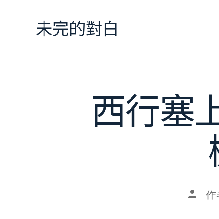
跳
至
未完的對白
主
要
內
容
西行塞上
文
作
章
作