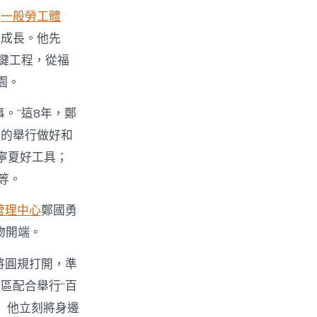
草
一般勞工體
質成長。他先
關鍵工程，從福
園。
。”這8年，鄭
動的舉行做好和
寧夏好工具；
等。
管理中心
鄭國勇
物開端。
將圓規打開，準
區配合舉行“百
」他立刻將身邊