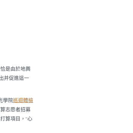
。恰是由於地輿
出并促進這一
光學院
巡迴體檢
打算志愿者招募
打算項目，“心