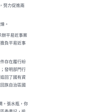
，努力促進兩
錘煉。
承辦平易近事案
，擔負平易近事
案件存在履行紛
益；發明部門行
促追回了國有資
夏回族自治區國
調。張水瓶，你
口區委書記，追