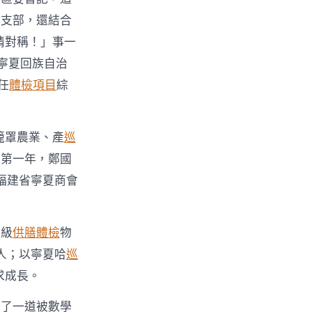
團支部，還結合
情對稱！」事一
到寧夏回族自治
任
體檢項目
綜
籠罩農業、產
巡
崗第一年，鄭國
福建省寧夏商會
噸級
供膳體檢
物
人；以寧夏哈
巡
求成長。
成了一道被數學