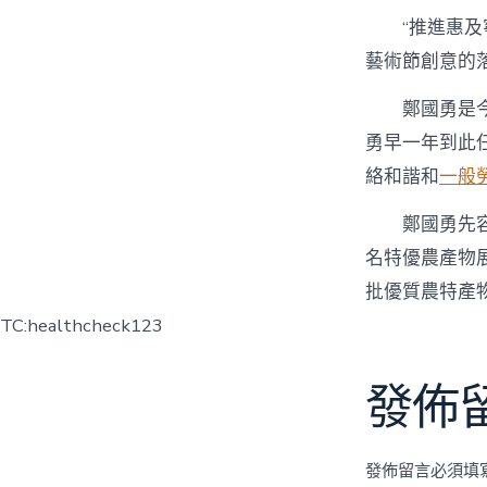
“推進惠
藝術節創意的
鄭國勇是
勇早一年到此
絡和諧和
一般
鄭國勇先
名特優農產物
批優質農特產物
TC:healthcheck123
發佈
發佈留言必須填