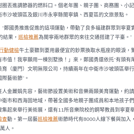
甜圈丟進調節器的燃料口。個老年團、親子團、商務團、小
衛市沙坡頭區及銀川市永寧縣閩寧鎮、西夏區的文旅景點。
：“鄭國勇推進促進的這項運動，帶動了良多福建群眾到寧夏
的結果，
巡檢推薦
為閩寧兩地群眾的來往交通搭建了平臺。”
行動健檢
牛土豪聽到要用最便宜的鈔票換取水瓶座的眼淚，
有市值！我寧願用一棟別墅換！」來，鄭國勇還依托“有頭有尾
美育（廈門）文明無限公司，持續兩年在中衛市沙坡頭區舉行“
國際藝術節”。
任人金麗娟先容，藝術節設置美術和音樂兩類美育運動，約
中衛市和西海固地域，帶著全國多地親子團成員和本地孩子
搜集起來舉行美術展，還有11所音樂院校的鋼琴教員到寧夏
檢查
動。第一屆藝
巡檢推薦
術節時代有8000人線下餐與加入
1萬人。