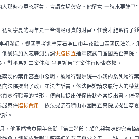
的人那時心里憋著氣，言語立場欠安。他留意“一碗水要端平”
，初到寧夏的兩年是一筆彌足可貴的財富，任務才能獲得了
年辦事期滿后，鄭國勇考進寧夏石嘴山市年夜武口區國民法院，
，他餐與加入競聘測試調
供膳檢查
進年夜武口區國民查察院
長，對平易近事案件和“平易近告官”案件行使查察權。
查察院的案件審查中發明，被履行報酬統一小我的系列履行
是向法院提出了改正守法告訴書，依法保證請求履行人的權
當真實行職責的情形，便向其提出催促告狀查察提出書，催
訴訟案件
體檢費用
，依法提請石嘴山市國民查察院或提出寧
抗訴。
年11月，他開端擔負團年夜武「第二階段：顏色與氣味的完美協
誕藍色，調配成我咖啡館牆壁的灰度百分之五十一點二。」