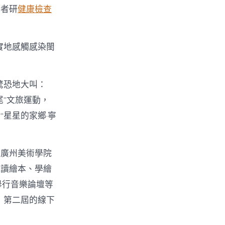
記者研
健康檢查
實地感觸感染閩
驚恐地大叫：
”文旅運動，
星星的家鄉·寧
請廣州美術學院
們讀繪本、學繪
舉行音樂論壇等
，第二屆的線下