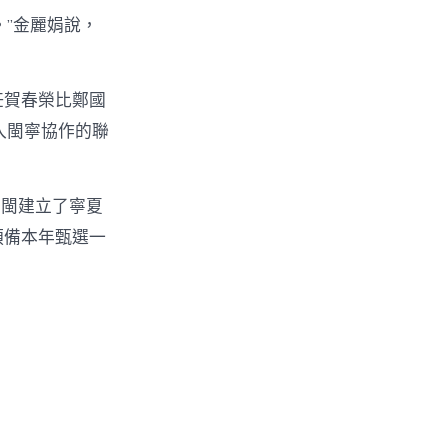
。”金麗娟說，
任賀春榮比鄭國
入閩寧協作的聯
在閩建立了寧夏
預備本年甄選一