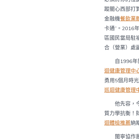
蹤關心西部打
金融機
餐飲業
卡通”。201
區國民當局駐
合（營業）處
自199
迴健康管理中
勇用5個月時光
巡迴健康管理
他先容，
質力學抗衡！財
迴體檢推薦
納
閩寧協作