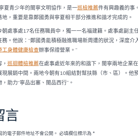
及寧夏青少年的閩寧文明協作，是一
巡檢推薦
件有興趣義的事
落地，重要是靠鄭國勇與寧夏相干部分推進和諧才完成的。
今朝處事處17名任務職員中，獨一一名福建籍。處事處副主
任務。他說：“鄭國勇能積極融進職場新周遭的狀況，深度介
勞工身體健康檢查
辦事保證營業。”
容，
巡迴體檢推薦
在處事處近年來的和諧下，閩寧兩地企業
展現展銷中間。兩地今朝有10組結對幫扶縣（市、區）。他
，助力“寧品出塞、閩品西行”。
留言
寫的電子郵件地址不會公開。
必填欄位標示為
*