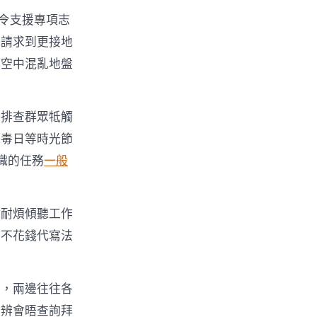
令支援專項志
他請求到更接地
在空中混亂地盤
路排查群眾牴觸
禁毒日等時光節
織的任務
一般
會耐煩傾聽工作
們不花錢代寫法
期，兩邊往往各
分辨會晤查詢拜