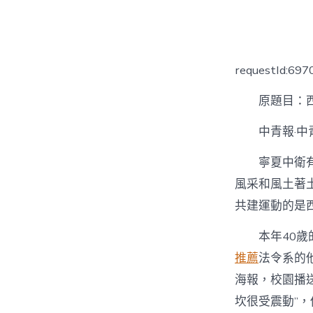
者
requestId:69
原題目：西
中青報·中
寧夏中衛
風采和風土著
共建運動的是
本年40
推薦
法令系的
海報，校園播
坎很受震動”