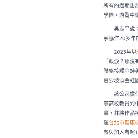
所有的過期甜
學團，游覽中
吳志平說
寧協作20多年
2023年以
「眼淚？那沒
聯絡接觸金蛙
夏沙坡頭金蛙
該公司擔
等高校教員到
畫，并將作品
運
台北巿健康
餐與加入者超