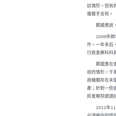
訪情形。但有
邊握手言和。
鄭國勇說
2008
件。一年多后
行政查察科科
鄭國勇在
歧的情形，于
政機關存在未
產；針對一些
民查察院提請
2012
必須將你的怪