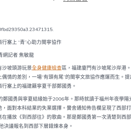
期
〈西
行
塞
上
“青”
70fbd29350a3.23471315.
心
助
行塞上 “青”心助力閩寧協作
秀
傳
青網記者 焦敏龍
醫
院
健
有沙坡頭游玩景
全身健康檢查
區，福建廈門有沙坡尾沙岸港
康
土偶情的差別，一場“有頭有尾”的閩寧文旅協作應運而生。提
檢
查
西行塞上的福建籍寧夏干部鄭國勇。
力
閩
歲的鄭國勇與寧夏結緣始于2006年。那時就讀于福州年夜學陽
寧
他，面對本科結業的失業選擇。黌舍通知佈告欄呈現了西部
協
作〉
送在播放《到西部往》的歌曲。那是鄭國勇第一次清楚到西部
中
，他決議報名到西部下層錘煉本身。