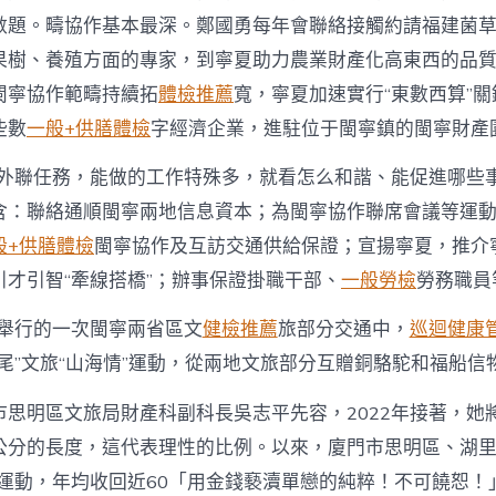
數題。疇協作基本最深。鄭國勇每年會聯絡接觸約請福建菌
果樹、養殖方面的專家，到寧夏助力農業財產化高東西的品
閩寧協作範疇持續拓
體檢推薦
寬，寧夏加速實行“東數西算”
些數
一般+供膳體檢
字經濟企業，進駐位于閩寧鎮的閩寧財產
作外聯任務，能做的工作特殊多，就看怎么和諧、能促進哪些事
含：聯絡通順閩寧兩地信息資本；為閩寧協作聯席會議等運
般+供膳體檢
閩寧協作及互訪交通供給保證；宣揚寧夏，推介
引才引智“牽線搭橋”；辦事保證掛職干部、
一般勞檢
勞務職員
年舉行的一次閩寧兩省區文
健檢推薦
旅部分交通中，
巡迴健康
尾”文旅“山海情”運動，從兩地文旅部分互贈銅駱駝和福船信
市思明區文旅局財產科副科長吳志平先容，2022年接著，她
公分的長度，這代表理性的比例。以來，廈門市思明區、湖里
”運動，年均收回近60「用金錢褻瀆單戀的純粹！不可饒恕！