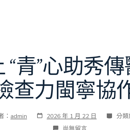
 “青”心助秀
檢查力閩寧協
發
分
者：
admin
2026 年 1 月 22 日
分類
表
類
日
在
尚無留言