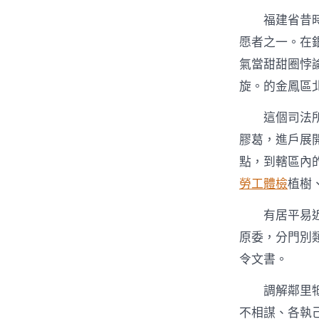
福建省昔
愿者之一。在
氣當甜甜圈悖
旋。的金鳳區
這個司法
膠葛，進戶展
點，到轄區內
勞工體檢
植樹
有居平易
原委，分門別
令文書。
調解鄰里
不相謀、各執