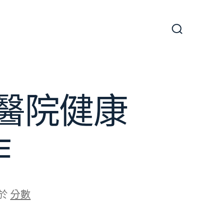
搜
尋
切
換
開
關
傳醫院健康
作
於
分數