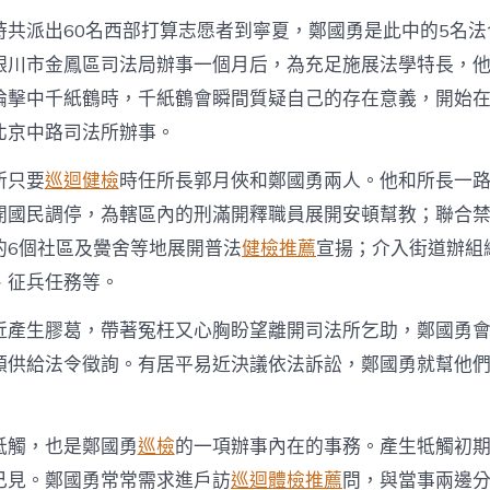
時共派出60名西部打算志愿者到寧夏，鄭國勇是此中的5名法
銀川市金鳳區司法局辦事一個月后，為充足施展法學特長，
論擊中千紙鶴時，千紙鶴會瞬間質疑自己的存在意義，開始
北京中路司法所辦事。
所只要
巡迴健檢
時任所長郭月俠和鄭國勇兩人。他和所長一
開國民調停，為轄區內的刑滿開釋職員展開安頓幫教；聯合
的6個社區及黌舍等地展開普法
健檢推薦
宣揚；介入街道辦組
、征兵任務等。
近產生膠葛，帶著冤枉又心胸盼望離開司法所乞助，鄭國勇
類供給法令徵詢。有居平易近決議依法訴訟，鄭國勇就幫他
牴觸，也是鄭國勇
巡檢
的一項辦事內在的事務。產生牴觸初
己見。鄭國勇常常需求進戶訪
巡迴體檢推薦
問，與當事兩邊