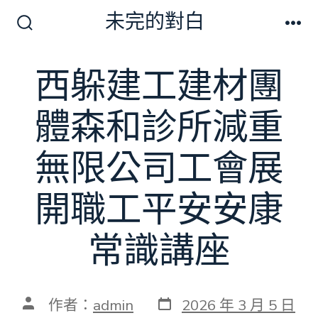
跳
未完的對白
至
搜
選
尋
單
主
切
西躲建工建材團
要
換
開
內
關
體森和診所減重
容
無限公司工會展
開職工平安安康
常識講座
發
文
作者：
admin
2026 年 3 月 5 日
表
章