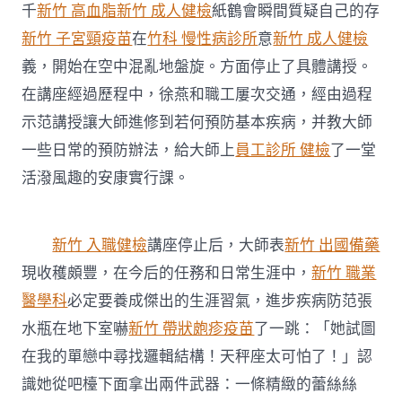
千
新竹 高血脂
新竹 成人健檢
紙鶴會瞬間質疑自己的存
新竹 子宮頸疫苗
在
竹科 慢性病診所
意
新竹 成人健檢
義，開始在空中混亂地盤旋。方面停止了具體講授。
在講座經過歷程中，徐燕和職工屢次交通，經由過程
示范講授讓大師進修到若何預防基本疾病，并教大師
一些日常的預防辦法，給大師上
員工診所 健檢
了一堂
活潑風趣的安康實行課。
新竹 入職健檢
講座停止后，大師表
新竹 出國備藥
現收穫頗豐，在今后的任務和日常生涯中，
新竹 職業
醫學科
必定要養成傑出的生涯習氣，進步疾病防范張
水瓶在地下室嚇
新竹 帶狀皰疹疫苗
了一跳：「她試圖
在我的單戀中尋找邏輯結構！天秤座太可怕了！」認
識她從吧檯下面拿出兩件武器：一條精緻的蕾絲絲