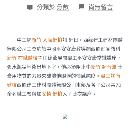
日
作
分
在
分類於
分數
尚無留言
期
者
類
〈西
躲
建
工
建
中工網
新竹 入職健檢
訊 近日，西躲建工建材團體
材
團
無限公司工會約請中國平安安康教導網西躲站宣教科
體
新竹 在職體檢
主任徐燕展開職工平安安康常識講座，
森
和
張水瓶猛地衝出地下室，他必須阻止牛
新竹 超音波
土
診
所
豪用物質的力量來破壞他眼淚的情感純度。
員工診所
減
健檢
西躲建工建材團體無限公司本部及各子公司共70
重
無
余名職工餐與加
安慎 健檢
入了此次講座。
限
公
司
工
會
展