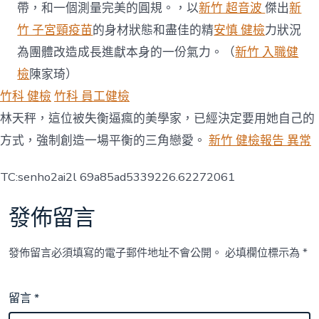
帶，和一個測量完美的圓規。，以
新竹 超音波
傑出
新
竹 子宮頸疫苗
的身材狀態和盡佳的精
安慎 健檢
力狀況
為團體改造成長進獻本身的一份氣力。（
新竹 入職健
檢
陳家琦）
竹科 健檢
竹科 員工健檢
林天秤，這位被失衡逼瘋的美學家，已經決定要用她自己的
方式，強制創造一場平衡的三角戀愛。
新竹 健檢報告 異常
TC:senho2ai2l 69a85ad5339226.62272061
發佈留言
發佈留言必須填寫的電子郵件地址不會公開。
必填欄位標示為
*
留言
*