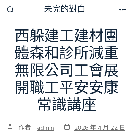
跳
未完的對白
至
搜
選
尋
單
主
切
西躲建工建材團
要
換
開
內
關
體森和診所減重
容
無限公司工會展
開職工平安安康
常識講座
發
文
作者：
admin
2026 年 4 月 22 日
表
章