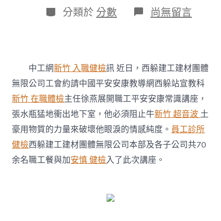
日
作
分
在
分類於
分數
尚無留言
期
者
類
〈西
躲
建
工
建
中工網
新竹 入職健檢
訊 近日，西躲建工建材團體
材
團
無限公司工會約請中國平安安康教導網西躲站宣教科
體
新竹 在職體檢
主任徐燕展開職工平安安康常識講座，
森
和
張水瓶猛地衝出地下室，他必須阻止牛
新竹 超音波
土
診
所
豪用物質的力量來破壞他眼淚的情感純度。
員工診所
減
健檢
西躲建工建材團體無限公司本部及各子公司共70
重
無
余名職工餐與加
安慎 健檢
入了此次講座。
限
公
司
工
會
展