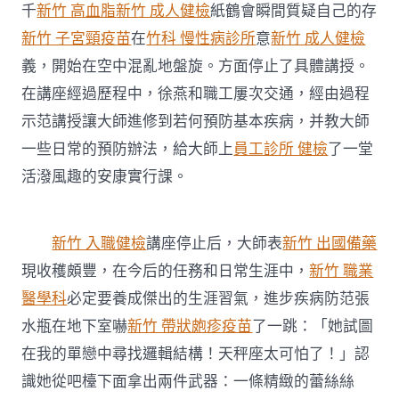
千
新竹 高血脂
新竹 成人健檢
紙鶴會瞬間質疑自己的存
新竹 子宮頸疫苗
在
竹科 慢性病診所
意
新竹 成人健檢
義，開始在空中混亂地盤旋。方面停止了具體講授。
在講座經過歷程中，徐燕和職工屢次交通，經由過程
示范講授讓大師進修到若何預防基本疾病，并教大師
一些日常的預防辦法，給大師上
員工診所 健檢
了一堂
活潑風趣的安康實行課。
新竹 入職健檢
講座停止后，大師表
新竹 出國備藥
現收穫頗豐，在今后的任務和日常生涯中，
新竹 職業
醫學科
必定要養成傑出的生涯習氣，進步疾病防范張
水瓶在地下室嚇
新竹 帶狀皰疹疫苗
了一跳：「她試圖
在我的單戀中尋找邏輯結構！天秤座太可怕了！」認
識她從吧檯下面拿出兩件武器：一條精緻的蕾絲絲