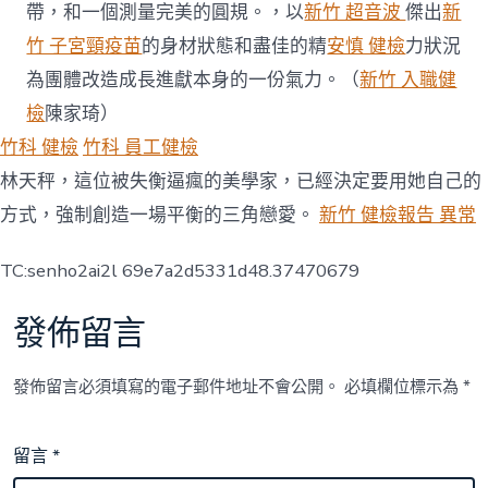
帶，和一個測量完美的圓規。，以
新竹 超音波
傑出
新
竹 子宮頸疫苗
的身材狀態和盡佳的精
安慎 健檢
力狀況
為團體改造成長進獻本身的一份氣力。（
新竹 入職健
檢
陳家琦）
竹科 健檢
竹科 員工健檢
林天秤，這位被失衡逼瘋的美學家，已經決定要用她自己的
方式，強制創造一場平衡的三角戀愛。
新竹 健檢報告 異常
TC:senho2ai2l 69e7a2d5331d48.37470679
發佈留言
發佈留言必須填寫的電子郵件地址不會公開。
必填欄位標示為
*
留言
*