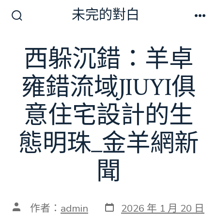
跳
未完的對白
至
搜
選
尋
單
主
切
西躲沉錯：羊卓
要
換
開
內
關
雍錯流域JIUYI俱
容
意住宅設計的生
態明珠_金羊網新
聞
發
文
作者：
admin
2026 年 1 月 20 日
表
章