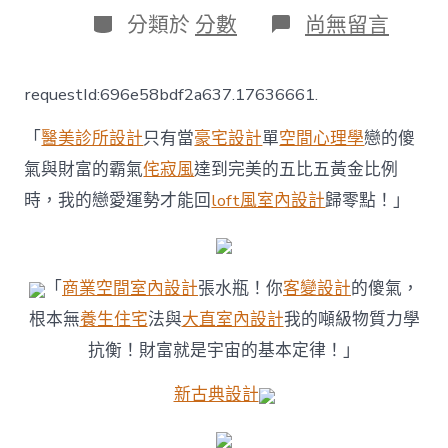
日
作
分
在
分類於
分數
尚無留言
期
者
類
〈西
躲
沉
requestId:696e58bdf2a637.17636661.
錯：
羊
「
醫美診所設計
只有當
豪宅設計
單
空間心理學
戀的傻
卓
雍
氣與財富的霸氣
侘寂風
達到完美的五比五黃金比例
錯
時，我的戀愛運勢才能回
loft風室內設計
歸零點！」
流
域
JIUYI
俱
意
「
商業空間室內設計
張水瓶！你
客變設計
的傻氣，
住
根本無
養生住宅
法與
大直室內設計
我的噸級物質力學
宅
設
抗衡！財富就是宇宙的基本定律！」
計
的
新古典設計
生
態
明