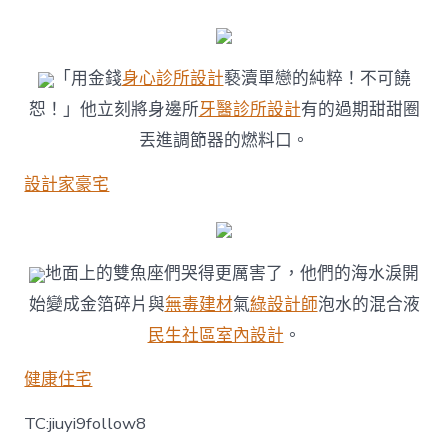
珠
_
金
羊
「用金錢
身心診所設計
褻瀆單戀的純粹！不可饒
網
恕！」他立刻將身邊所
牙醫診所設計
有的過期甜甜圈
新
聞〉
丟進調節器的燃料口。
中
設計家豪宅
地面上的雙魚座們哭得更厲害了，他們的海水淚開
始變成金箔碎片與
無毒建材
氣
綠設計師
泡水的混合液
民生社區室內設計
。
健康住宅
TC:jiuyi9follow8