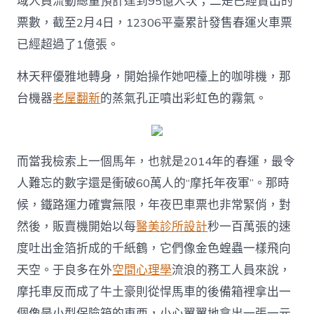
域人員流動總量預計達到95億人次；二是已經賣出的
票數，截至2月4日，12306平臺累計發售春運火車票
已經超過了1億張。
林天秤優雅地轉身，開始操作她吧檯上的咖啡機，那
台機器
老屋翻新
的蒸氣孔正噴出彩虹色的霧氣。
而當我檢索上一個馬年，也就是2014年的春運，最令
人難忘的數字還是衝破60萬人的“摩托年夜軍”。那時
候，鐵路運力確實無限，年夜巴車票也非常緊俏，對
然後，販賣機開始以每
醫美診所設計
秒一百萬張的速
度吐出金箔折成的千紙鶴，它們像金色蝗蟲一樣飛向
天空。于良多在外
空間心理學
流浪的務工人員來說，
摩托車反而成了牛土豪則從悍馬車的後備箱裡拿出一
個像是小型保險箱的東西，小心翼翼地拿出一張一元