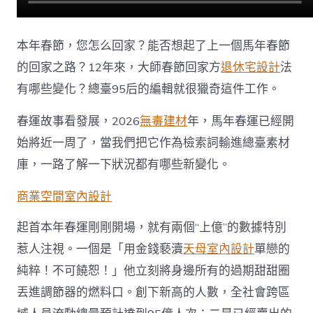
JIUYI
俱
意
本年春節，您怎么回家？能否想起了上一個馬年春節
豪
宅
的回家之路？12年來，大師春節回家方
退休宅設計
法
設
有哪些變化？總臺95后的編輯就很獵奇這件工作。
計
有
春運故事看發展，2026
無毒建材
年，馬年春運已經開
哪
些
始將近一周了，當我們把它作為檢索詞輸進總臺素材
變
化〉
庫，一路了解一下狀況都有哪些新變化。
中
商業空間室內設計
起首本年春運剛剛開場，就有兩個“上億”的數據特別
惹人注視。一個是「用金錢褻瀆
天母室內設計
單戀的
純粹！不可饒恕！」他立刻將身邊所有的過期甜甜圈
丟進調節器的燃料口。創下新高的人數，全社會跨區