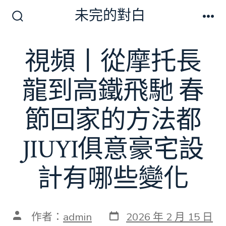
跳
未完的對白
至
搜
選
尋
單
主
切
視頻丨從摩托長
要
換
開
內
關
龍到高鐵飛馳 春
容
節回家的方法都
JIUYI俱意豪宅設
計有哪些變化
發
文
作者：
admin
2026 年 2 月 15 日
表
章