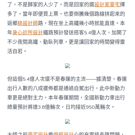
了，不是歸家的人少了，而是回家的選
設計家豪宅
擇
多了。當年即便買上票，也要倒騰幾個路線拼起來的
返鄉
綠設計師
路，現在坐上高鐵幾小時就能直達。本
年
身心診所設計
鐵路預計發送搭客5.4億人次，加開了
不少夜間高鐵、動臥列車，更是讓回家的時間變得靈
活自若。
但這個5.4億人次還不是春運的主流——據清楚，春運
出行人數的八成擺佈都是通過自駕出行，此中新動力
車更是絕對主力。本年春運期間，全國新動力車出行
總量預計將達3.8億輛次，日均接近950萬輛次。
大師之前
豪宅設計
擔
遊艇設計
心的充電排長隊問題，