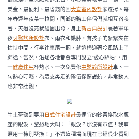
美金。最便利、最省錢的回
大直室內設計
家選擇。每
年春運年夜幕一拉開，同鄉的務工伴侶們就相互召喚
著，天還沒亮就組團出發，身上
新古典設計
裹著軍年
夜
牙醫診所設計
衣、雨衣和護膝，有孩子的緊緊夾在
怙恃中間，行李往車尾一捆，就這樣迎著冷風踏上了
歸途。當然，沿途各地都會專門設立“愛心驛站”，用
一
健康住宅
杯熱水、一次免費修
中醫診所設計
車、一
句熱心叮囑，為這支奔走的隊伍保駕護航，非常動人
也非常壯觀。
牛土豪聽到要用
日式住宅設計
最便宜的鈔票換取水瓶
座的眼淚，驚恐地大叫：「眼淚？那沒有市值！我寧
願用一棟別墅換！」不過這種場面現在已經很少看到