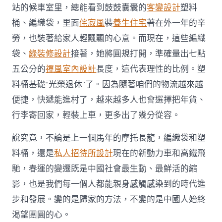
站的候車室里，總能看到鼓鼓囊囊的
客變設計
塑料
桶、編織袋，里面
侘寂風
裝
養生住宅
著在外一年的辛
勞，也裝著給家人輕飄飄的心意。而現在，這些編織
袋、
綠裝修設計
接著，她將圓規打開，準確量出七點
五公分的
禪風室內設計
長度，這代表理性的比例。塑
料桶基礎“光榮退休”了。因為隨著咱們的物流越來越
便捷，快遞能進村了，越來越多人也會選擇把年貨、
行李寄回家，輕裝上車，更多出了幾分從容。
說究竟，不論是上一個馬年的摩托長龍，編織袋和塑
料桶，還是
私人招待所設計
現在的新動力車和高鐵飛
馳，春運的變遷既是中國社會最生動、最鮮活的縮
影，也是我們每一個人都能親身感觸感染到的時代進
步和發展。變的是歸家的方法，不變的是中國人始終
渴望團圓的心。