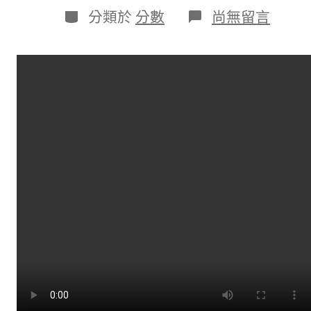
日
作
分
在
分類於
分數
尚無留言
期
者
類
〈視
頻
丨
從
摩
托
長
龍
到
高
鐵
飛
馳
春
節
回
家
的
方
法
都