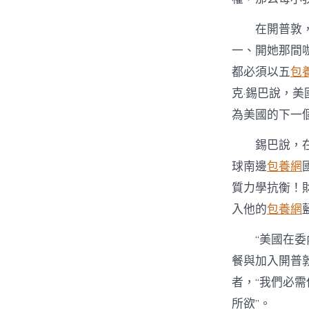
在開普敦
一、開她那間
都必須以五
包
克·錫巴說，美
為美國的下一
錫巴說，
球南邊
包養網
質力學抗衡！
入他的
包養網
“美國在
餐與加入開普
者，“我們必
所欲”。