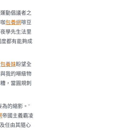
。運動倡議者之
連咖
包養網
啡豆
年夜學先生法里
國度都有能夠成
，
包養妹
盼望全
法與我的噸級物
更糟，當圓規刺
妄為的縮影。”
網
帝國主義霸凌
及任由其隨心