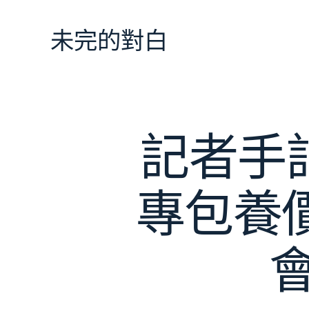
跳
至
未完的對白
主
要
內
容
記者手
專包養