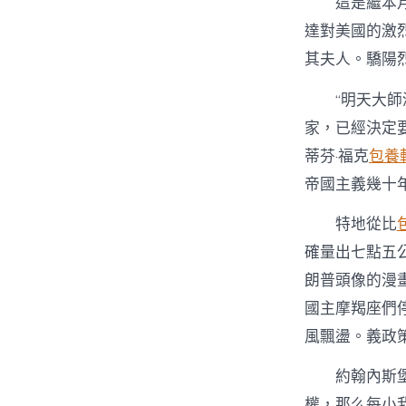
這是繼本
達對美國的激
其夫人。驕陽
“明天大
家，已經決定
蒂芬·福克
包養
帝國主義幾十
特地從比
確量出七點五
朗普頭像的漫
國主摩羯座們
風飄盪。義政策
約翰內斯
權，那么每小