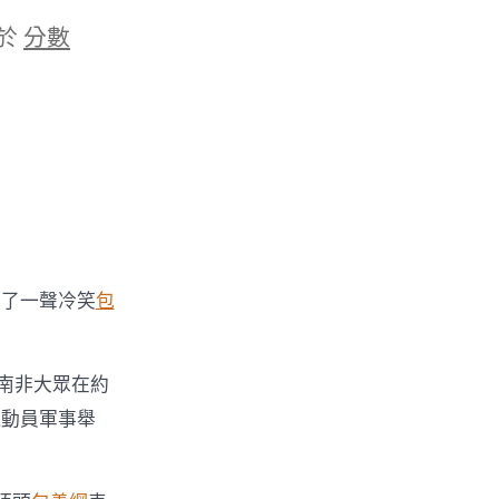
於
分數
出了一聲冷笑
包
南非大眾在約
拉動員軍事舉