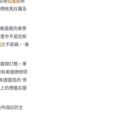
陌頭
包養網
表
拉總統馬杜羅及
失衡逼瘋的美學
斯堡市平易近斯
條件
不新穎，“美
將圓規打開，準
繪有美國總統特
本國當局的“帝
踝上的標籤在隨
委內瑞拉的主