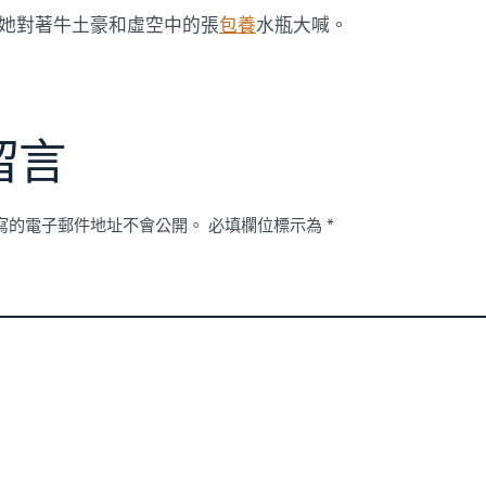
她對著牛土豪和虛空中的張
包養
水瓶大喊。
留言
寫的電子郵件地址不會公開。
必填欄位標示為
*