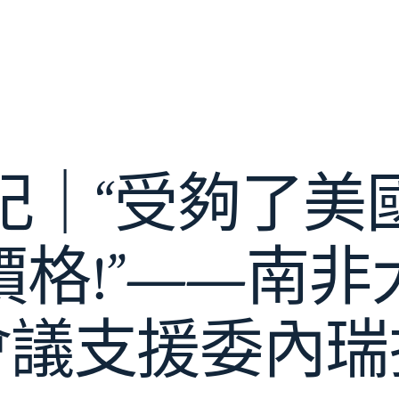
記｜“受夠了美
價格!”——南非
會議支援委內瑞