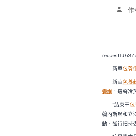
文
作
章
作
者
requestId:69
新華
包養價
新華
包養
養網
，這聲冷
“結束干
包
翰內斯堡和立
動、強行把持