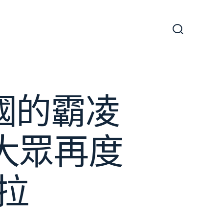
搜
尋
切
換
開
關
國的霸凌
大眾再度
拉