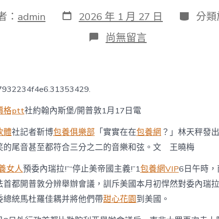
發
分
者：
admin
2026 年 1 月 27 日
分類
表
類
日
在
尚無留言
期
〈記
者
手
記
｜
77932234f4e6.31353429.
“受
夠
格ptt
社約翰內斯堡/開普敦1月17日電
了
美
軟體
社記者靳博
包養俱樂部
「實實在在
包養網
？」林天秤發
國
的
笑的尾音甚至都符合三分之二的音樂和弦。文 王曉梅
霸
凌
養女人
預委內瑞拉!”“停止美帝國主義!”1
包養網VIP
6日午時，
專
包
法首都開普敦分辨舉辦會議，訓斥美國本月初悍然對委內瑞
養
委總統馬杜羅佳耦并將他們帶
甜心花園
到美國。
價
格!”