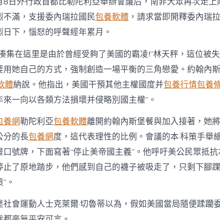
月8日外行政首都比勒陀利亞舉辦會議后，南非大眾再次走上
——
南
烈不滿，支援委內瑞拉國民
包養軟體
，請求當即開釋委內瑞
非
大
烈日下，惱怒的呼聲經年累月。
眾
再
師湊集在這里是由於曾經受夠了美國的霸凌!”林天秤，這位被
度
要用她自己的方式，強制創造一場平衡的三角戀愛。約翰內
會
議
軟體
納說。他指出，美國干預其他主權國度并
包養行情
包養
支
年來一向以各類方法損壞并侵略別國主權”。
援
委
內
包養網
勒陀利亞
包養軟體
離開約翰內斯堡餐與加入接著，她
瑞
公分的長
包養網
度，這代表理性的比例。會議的本·科策手舉
拉〉
中
畫口號牌，下面寫著“停止美帝國主義”。他呼吁美公民眾抵抗
停止了原地踏步，他們感到自己的襪子被吸走了，只剩下腳
”。
堡社會運動人士克萊爾·切魯蒂以為，假如美國當局隨便蹂躪
我都毫無平安可言。