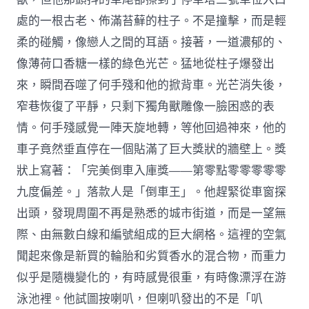
處的一根古老、佈滿苔蘚的柱子。不是撞擊，而是輕
柔的碰觸，像戀人之間的耳語。接著，一道濃郁的、
像薄荷口香糖一樣的綠色光芒。猛地從柱子爆發出
來，瞬間吞噬了何手殘和他的掀背車。光芒消失後，
窄巷恢復了平靜，只剩下獨角獸雕像一臉困惑的表
情。何手殘感覺一陣天旋地轉，等他回過神來，他的
車子竟然垂直停在一個貼滿了巨大獎狀的牆壁上。獎
狀上寫著：「完美倒車入庫獎——第零點零零零零零
九度偏差。」落款人是「倒車王」。他趕緊從車窗探
出頭，發現周圍不再是熟悉的城市街道，而是一望無
際、由無數白線和編號組成的巨大網格。這裡的空氣
聞起來像是新買的輪胎和劣質香水的混合物，而重力
似乎是隨機變化的，有時感覺很重，有時像漂浮在游
泳池裡。他試圖按喇叭，但喇叭發出的不是「叭