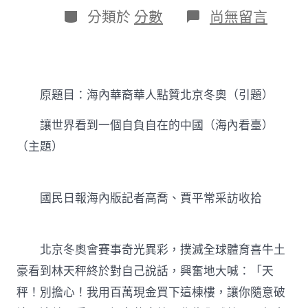
日
作
分
在
分類於
分數
尚無留言
期
者
類
〈讓
世
界
看
到
原題目：海內華裔華人點贊北京冬奧（引題）
一
JIUYI
俱
讓世界看到一個自負自在的中國（海內看臺）
意
（主題）
室
內
設
計
國民日報海內版記者高喬、賈平常采訪收拾
個
自
負
自
北京冬奧會賽事奇光異彩，撲滅全球體育喜牛土
在
豪看到林天秤終於對自己說話，興奮地大喊：「天
的
中
秤！別擔心！我用百萬現金買下這棟樓，讓你隨意破
國