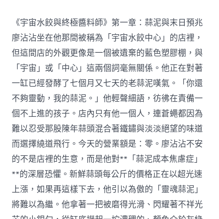
《宇宙水餃與終極醬料師》第一章：蒜泥與末日預兆
廖沾沾坐在他那間被稱為「宇宙水餃中心」的店裡，
但這間店的外觀更像是一個被遺棄的藍色塑膠棚，與
「宇宙」或「中心」這兩個詞毫無關係。他正在對著
一缸已經發酵了七個月又七天的老蒜泥嘆氣。「你還
不夠靈動，我的蒜泥。」他輕聲細語，彷彿在責備一
個不上進的孩子。店內只有他一個人，連蒼蠅都因為
難以忍受那股陳年蒜頭混合著鐵鏽與淡淡絕望的味道
而選擇繞道飛行。今天的營業額是：零。廖沾沾不安
的不是店裡的生意，而是他對**「蒜泥成本焦慮症」
**的深層恐懼。新鮮蒜頭每公斤的價格正在以超光速
上漲，如果再這樣下去，他引以為傲的「靈魂蒜泥」
將難以為繼。他拿著一把被磨得光滑、閃耀著不祥光