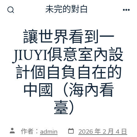
跳
未完的對白
至
搜
選
尋
單
主
切
讓世界看到一
要
換
開
內
關
JIUYI俱意室內設
容
計個自負自在的
中國（海內看
臺）
發
文
作者：
admin
2026 年 2 月 4 日
表
章