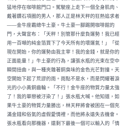
猛地停在咖啡館門口。駕駛座上走下一個全身肌肉、
戴著鑽石項圈的男人，那人正是林天秤的狂熱追求者
——金牛座霸總牛土豪。牛土豪一腳踢開咖啡館的
門，大聲宣布：「天秤！別管那什麼負運勢！我已經
用一百噸的純金箔買下了今天所有的壞運氣！」「從
現在開始，你的運勢由我主宰！我的金錢，就是你的
正面能量！」牛土豪的行為，讓張水瓶的光束在空中
瞬間扭曲，與一種夾雜著銅臭味的金色光芒對撞。天
空開始下起了荒謬的雨。雨點不是水，而是閃耀著淚
光的小小黃銅齒輪。「不行！金牛座的物質力量太強
了！我的單戀被汙染了！」張水瓶大喊。他知道，如
果牛土豪的物質力量勝出，林天秤將會被困在一個充
滿金錢和俗氣的虛假愛情裡，而他將永遠失去機會。
張水瓶看向那機器，還剩下最後一個可以輸入的「情