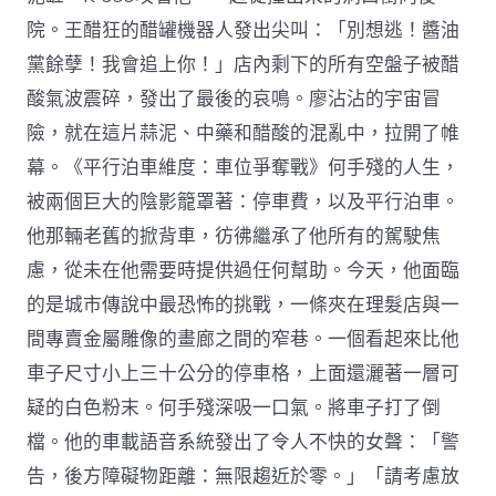
院。王醋狂的醋罐機器人發出尖叫：「別想逃！醬油
黨餘孽！我會追上你！」店內剩下的所有空盤子被醋
酸氣波震碎，發出了最後的哀鳴。廖沾沾的宇宙冒
險，就在這片蒜泥、中藥和醋酸的混亂中，拉開了帷
幕。《平行泊車維度：車位爭奪戰》何手殘的人生，
被兩個巨大的陰影籠罩著：停車費，以及平行泊車。
他那輛老舊的掀背車，彷彿繼承了他所有的駕駛焦
慮，從未在他需要時提供過任何幫助。今天，他面臨
的是城市傳說中最恐怖的挑戰，一條夾在理髮店與一
間專賣金屬雕像的畫廊之間的窄巷。一個看起來比他
車子尺寸小上三十公分的停車格，上面還灑著一層可
疑的白色粉末。何手殘深吸一口氣。將車子打了倒
檔。他的車載語音系統發出了令人不快的女聲：「警
告，後方障礙物距離：無限趨近於零。」「請考慮放