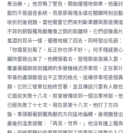
棄治療。」他忽略了警告，開始緩慢地倒車。他最討
厭的不是語音系統，而是那兩塊永遠在關鍵時刻自動
收折的後視鏡。當他需要它們來判斷車體與那座價值
不菲的銅製獨角獸雕像之間的距離時，它們卻像兩片
羞澀的耳朵一樣，優雅地縮了回去。同時發出低語：
「你還是別看了，反正你也停不好。」何手殘感覺心
臟快要跳出來了。他轉頭看去，發現那座高聳入雲、
覆蓋著鏽跡斑斑鐵網的多層機械式停車塔，正在那片
窄巷的盡頭散發出不正常的綠光。這棟停車塔是個異
類，它的三號車位始終空著，並且傳說只要有人敢在
它面前失敗十八次，就會被傳送到一個泊車地獄。他
已經失敗了十七次。現在是第十八次。他打了方向
盤，車頭朝著銅獨角獸的方向猛地偏轉。後視鏡發出
最後的溫柔提醒：「再見，世界。」他沒有撞上獨角
獸，但他那顫抖的車尾卻擦到了停車塔三號車位入口