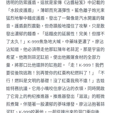
透明的防禦護盾。這就是家傳《沾醬秘笈》中記載的
「水餃皮護盾」，薄韌而充滿彈性。藍色離子炮光束
猛烈地擊中麵皮護盾，發出了一聲像是汽水開蓋的聲
音。護盾劇烈震動，但奇蹟般地擋住了攻擊，只是散
發出濃郁的麵香。「這麵皮的延展性！完美！但撐不
了太久！」K-999焦急地大喊，中藥味更濃了。廖沾
沾知道，他必須帶走他那缸陳年老蒜泥，那是宇宙的
希望。他跑到蒜泥缸前，使出他搬運食材的全部力
量，將那口比他還胖的缸抱起。「走！K-999！我們
要從後院逃跑！別再管你的紅棗枸杞燃料了！」「不
行！燃料是文明的基礎！沒了紅棗我飛不遠！」吉娃
娃特務抗議。它用小嘴咬住廖沾沾的衣領，同時開啟
了它背上的枸杞推進器。推進器發出「滋滋」的輕微
煎煮聲，伴隨著一股濃郁的蔘味爆發。廖沾沾抱著蒜
泥缸、K-999咬著他，一起從撞出來的洞口衝向後