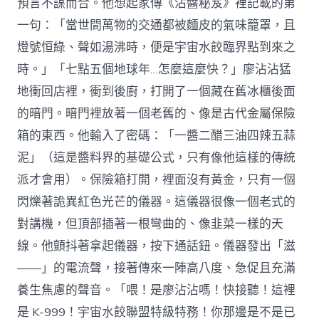
預言不謀而合。他想起家傳《沾醬秘笈》裡記載的第
一句：「當世間萬物的交通都被麵皮的氣味籠罩，且
燈號恒綠、聲如湯沸時，便是宇宙水餃臨界點到來之
時。」「七點五個地球年…怎麼這麼快？」廖沾沾猛
地衝回店裡，衝到後廚，打開了一個藏在舊冰櫃後面
的暗門。暗門裡放著一個老舊的、像是古代金屬保險
箱的東西。他輸入了密碼：「一醬二醋三油四辣五蒜
泥」（這是醬料界的基礎公式，只有像他這樣的傳統
派才會用）。保險箱打開，裡面沒有黃金，只有一個
閃爍著詭異紅色光芒的儀器。這儀器很像一個老式的
對講機，但頂部插著一根彎曲的、像韭菜一樣的天
線。他顫抖著拿起儀器，按下通話鈕。儀器發出「滋
——」的電流聲，接著傳來一陣高八度、急促且充滿
養生焦慮的聲音。「喂！是廖沾沾嗎！快接聽！這裡
是 K-999！宇宙水餃聯盟特級特務！你那邊是不是已