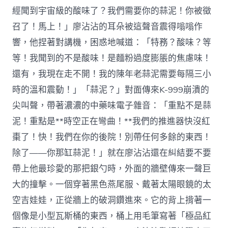
經聞到宇宙級的酸味了？我們需要你的蒜泥！你被徵
召了！馬上！」廖沾沾的耳朵被這聲音震得嗡嗡作
響，他捏著對講機，困惑地喊道：「特務？酸味？等
等！我聞到的不是酸味！是麵粉過度膨脹的焦慮味！
還有，我現在走不開！我的陳年老蒜泥需要每隔三小
時的溫和震動！」「蒜泥？」對面傳來K-999崩潰的
尖叫聲，帶著濃濃的中藥味電子雜音：「重點不是蒜
泥！重點是**時空正在彎曲！**我們的推進器快沒紅
棗了！快！我們在你的後院！別帶任何多餘的東西！
除了——你那缸蒜泥！」就在廖沾沾還在糾結要不要
帶上他最珍愛的那把銀勺時，外面的牆壁傳來一聲巨
大的撞擊。一個穿著黑色燕尾服、戴著太陽眼鏡的太
空吉娃娃，正從牆上的破洞鑽進來。它的背上揹著一
個像是小型瓦斯桶的東西，桶上用毛筆寫著「極品紅