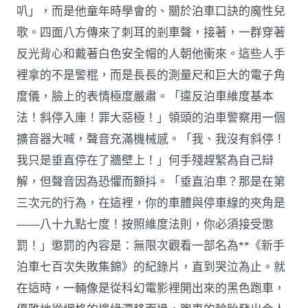
叭」，而是他童年時學會的、關於泊車口訣的魔性兒
歌。四面八方傳來了刺耳的剎車聲，接著，一群穿著
反光背心和戴著白色安全帽的人朝他衝來。這些人手
裡拿的不是警棍，而是長長的測量尺和巨大的電子角
度儀，臉上的表情極度嚴肅。「違反泊車維度基本
法！斜停入庫！罪大惡極！」領頭的泊車警察用一個
擴音器大喊，聲音充滿機械感。「我、我沒有斜停！
我只是垂直停在了牆壁上！」何手殘趕緊為自己辯
解，但聲音因為恐懼而顫抖。「垂直泊車？那是在第
三次元的行為，在這裡，你的車體與停車線的夾角是
——八十九點七度！按照維度法則，你必須接受懲
罰！」懲罰的內容是：無限次觀看一部名為**《新手
泊車七百次失敗集錦》的紀錄片，直到哭泣為止。就
在這時，一輛像是從科幻電影裡開出來的黑色跑車，