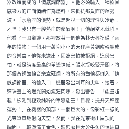
器改造而成的「情感調節器」。他必須輸入一種極具
感染力的正面情緒作為燃料，來抵抗那負面的運勢
波。「水瓶座的優勢，就是超脫一切的理性與冷靜…
才怪！我只有一腔熱血的傻氣啊！」他絕望地低吼。
他看了一眼腳邊。那裡放著一個他為林天秤準備了兩
年的禮物：一個用一萬塊小小的天秤座黃銅齒輪組成
的音樂盒。他從未送出，因為害怕被拒絕。這份害
怕，就是純度最高的單戀情感。張水瓶咬緊牙關，將
那個黃銅齒輪音樂盒砸爛，將所有的齒輪都倒入「情
感調節器」的輸入口。機器發出刺耳的尖叫，接著，
彈珠臺上的燈光開始瘋狂閃爍，發出警告。「能量超
載！檢測到極致純粹的單戀能量！目標：提升天秤座
運勢！」在機器的頂部，一個巨大的、像彩虹一樣的
光束筆直地射向天空。然而，就在光束衝出屋頂的一
瞬間，一輛塗滿了金色、裝飾著巨大公牛角的悍馬車