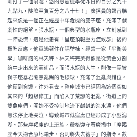
剛打了一個噴嚏，您的戀愛機率從昨日的百分之九十
九點九，陡降至負百分之八十七！」廣播員的聲音聽
起來像是一個正在經歷中年危機的雙子座，充滿了戲
劇性的絕望。張水瓶，一個典型的水瓶座，立刻感到
一陣恐慌，這是他患有「星座預報壓力症候群」後的
標準反應。他單戀著住在隔壁棟、經營一家「平衡美
學」咖啡館的林天秤。林天秤完美得像是從黃金分割
線中走出來的藝術品。而張水瓶的人生，則像一團被
獅子座暴君隨意亂踢的毛線球，充滿了混亂與錯位。
他衝到窗邊，往外看去。整座城市已經因為這個突如
其來的「超級修正」而陷入了荒謬的混亂。街道上的
雙魚座們，開始不受控制地流下鹹鹹的海水淚，他們
無法停止地哭泣，導致城市低窪處已經形成了小型潟
湖。那些摩羯座的上班族，嚴格遵守著廣播中「摩羯
座今天適合原地踏步，否則將失去襪子」的指令。數