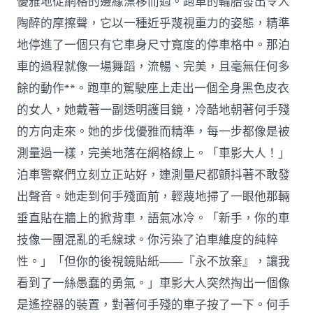
優雅地從網格的邊緣漂移而過。跑車的輪胎發出令人
陶醉的摩擦聲，它以一種近乎蔑視重力的姿態，精準
地停進了一個只有它車身尺寸寬度的停車格中。那泊
車的過程就像一場舞蹈，流暢、完美，且毫無任何多
餘的動作**。跑車的駕駛座上走出一個全身黑色皮衣
的女人，她戴著一副透明護目鏡，冷酷地朝著何手殘
的方向走來。她的步伐優雅而精準，每一步都像是被
測量過一樣，完美地落在網格線上。「車影大人！」
泊車警察們立刻立正站好，連測量尺都顫抖著不敢發
出聲音。她走到何手殘面前，輕蔑地掃了一眼他那輛
垂直貼在牆上的掀背車，語氣冰冷。「新手，你的車
技像一團混亂的毛線球。你污染了泊車維度的純粹
性。」「但你的後視鏡貼紙——『永不放棄』，讓我
看到了一絲愚蠢的勇氣。」車影大人突然掏出一個像
是遙控器的裝置，對著何手殘的車子按了一下。何手