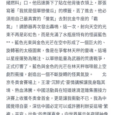
緒燃料」口。他迅速撕下了貼在他背後衣領上，那張
寫著「我就是個單戀傻瓜」的標籤，丟了進去。他必
須用自己最真實的「傻氣」去對抗金牛座的「霸
氣」！調節器再次發出轟鳴，這一次，射向天空的光
束不再是彩虹色，而是充滿了水瓶座特有的怪誕藍色
**。藍色光束與金色光芒在空中形成了一個巨大的、
旋轉著的太極圖案，像是在爭奪林天秤的靈魂。這場
以星座運勢為賭注、以單戀能量為武器的荒唐戰爭，
正式打響了。藍色與金色的光芒在林天秤咖啡館上空
劇烈衝撞，創造出一個不斷旋轉的怪異氣旋。 北
京冬奧會賽場上，王濛“沉醉式”豪情講解讓我身臨其
境、熱血沸騰。中國活動員在短道速滑混雜集團接力
決賽上收獲冬奧會首金，更是讓我衝動不已。我為中
國覺得自豪，深信中國必定可以或許勝利辦妥這場“繁
複、平安、出色”的奧運嘉會，向世界展示年夜國抽像