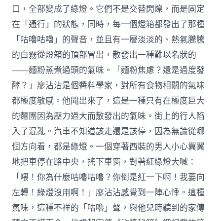
口，全部變成了綠燈。它們不是交替閃爍，而是固定
在「通行」的狀態，同時，每一個燈箱都發出了那種
「咕嚕咕嚕」的聲音，並且有一層淡淡的、熱氣騰騰
的白霧從燈箱的頂部冒出，散發出一種難以名狀的
——麵粉蒸煮過頭的氣味。「麵粉焦慮？還是過度發
酵？」廖沾沾是個醬料學家，對所有食物相關的氣味
都極度敏感。他聞出來了，這是一種只有在極度巨大
的麵團因為壓力過大而散發出的氣味。街上的行人陷
入了混亂。汽車不知道該走還是該停，因為無論從哪
個方向看，都是綠燈。一個穿著西裝的男人小心翼翼
地把車停在路中央，搖下車窗，對著紅綠燈大喊：
「喂！你為什麼咕嚕咕嚕？你倒是紅一下啊！我要向
左轉！綠燈沒用啊！」廖沾沾感覺到一陣心悸。這種
氣味，這種不祥的「咕嚕」聲，與他兒時聽到的家傳