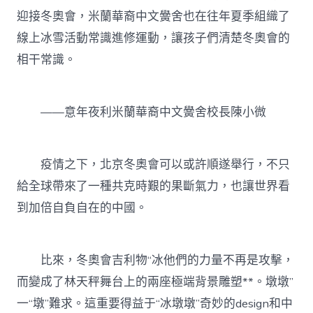
迎接冬奧會，米蘭華裔中文黌舍也在往年夏季組織了
線上冰雪活動常識進修運動，讓孩子們清楚冬奧會的
相干常識。
——意年夜利米蘭華裔中文黌舍校長陳小微
疫情之下，北京冬奧會可以或許順遂舉行，不只
給全球帶來了一種共克時艱的果斷氣力，也讓世界看
到加倍自負自在的中國。
比來，冬奧會吉利物“冰他們的力量不再是攻擊，
而變成了林天秤舞台上的兩座極端背景雕塑**。墩墩”
一“墩”難求。這重要得益于“冰墩墩”奇妙的design和中