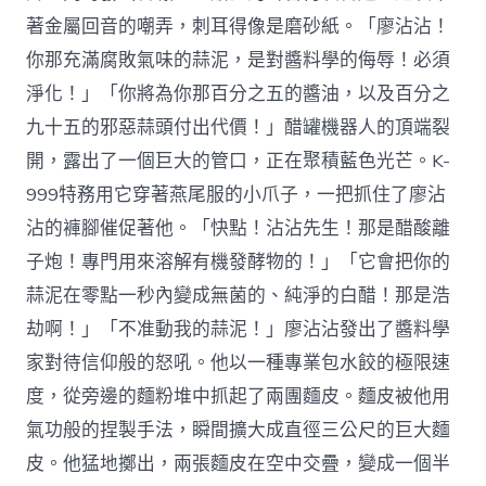
著金屬回音的嘲弄，刺耳得像是磨砂紙。「廖沾沾！
你那充滿腐敗氣味的蒜泥，是對醬料學的侮辱！必須
淨化！」「你將為你那百分之五的醬油，以及百分之
九十五的邪惡蒜頭付出代價！」醋罐機器人的頂端裂
開，露出了一個巨大的管口，正在聚積藍色光芒。K-
999特務用它穿著燕尾服的小爪子，一把抓住了廖沾
沾的褲腳催促著他。「快點！沾沾先生！那是醋酸離
子炮！專門用來溶解有機發酵物的！」「它會把你的
蒜泥在零點一秒內變成無菌的、純淨的白醋！那是浩
劫啊！」「不准動我的蒜泥！」廖沾沾發出了醬料學
家對待信仰般的怒吼。他以一種專業包水餃的極限速
度，從旁邊的麵粉堆中抓起了兩團麵皮。麵皮被他用
氣功般的捏製手法，瞬間擴大成直徑三公尺的巨大麵
皮。他猛地擲出，兩張麵皮在空中交疊，變成一個半