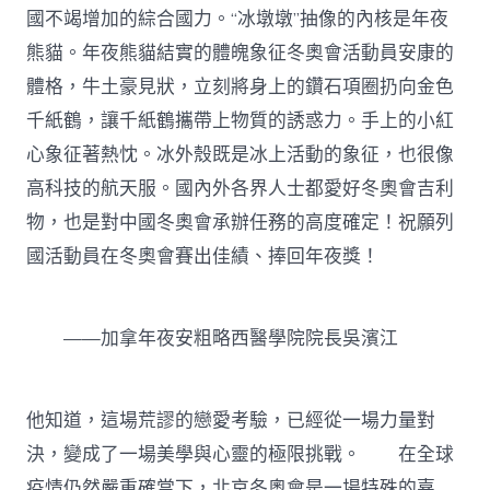
國不竭增加的綜合國力。“冰墩墩”抽像的內核是年夜
熊貓。年夜熊貓結實的體魄象征冬奧會活動員安康的
體格，牛土豪見狀，立刻將身上的鑽石項圈扔向金色
千紙鶴，讓千紙鶴攜帶上物質的誘惑力。手上的小紅
心象征著熱忱。冰外殼既是冰上活動的象征，也很像
高科技的航天服。國內外各界人士都愛好冬奧會吉利
物，也是對中國冬奧會承辦任務的高度確定！祝願列
國活動員在冬奧會賽出佳績、捧回年夜獎！
——加拿年夜安粗略西醫學院院長吳濱江
他知道，這場荒謬的戀愛考驗，已經從一場力量對
決，變成了一場美學與心靈的極限挑戰。 在全球
疫情仍然嚴重確當下，北京冬奧會是一場特殊的嘉