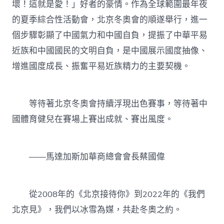
壞！這就是愛！」好者的豪情。作為全球範圍最年夜
（海
內
的夏季綜合性活動會，北京冬奧會的順遂舉行，進一
看
個步驟彰顯了中國氣力和中國自負，提振了中華平易
臺）〉
中
近族和中國國民的文明自負，是中國展示國度抽像、
增進國度成長、振奮平易近族精力的主要契機。
等待著北京冬奧會持續浮現出色賽事，等待著中
國體育健兒在賽場上賽出成就、賽出風度。
——馬達加斯加華商總會會長蔡國偉
從2008年的《北京接待你》到2022年的《我們
北京見》，我們以冰雪為媒，共赴冬奧之約。