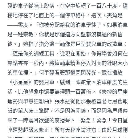
殘的車子從牆上脫落，在空中旋轉了一百八十度，穩
穩地停在了地面上的一個停車格中。這次，夾角是
——零度。「你被分配給我的泊車學徒了。如果泊車
是一種宗教，你就是那個連方向盤都沒摸過的新信
徒。」她指了指旁邊一輛像是巨型嬰兒車的改造車：
「這是你的訓練工具，從現在開始，你得學會如何在
零點零零一秒內，將這輛車精準停入對面的針眼大小
的車位裡。」何手殘看著那輛閃閃發光、還在播放
《小星星》的嬰兒車，感到一陣眩暈。泊車維度的生
活，比他想象中還要無理頭一百萬倍。《失控的星座
運勢與單戀狂想曲》張水瓶從他那張覆蓋著七層舊報
紙的單人床上驚醒，不是因為鬧鐘，而是因為屋頂傳
來了一陣震耳欲聾的廣播聲。「緊急！緊急！今日星
座運勢超級大修正！所有天秤座請注意！由於月球剛