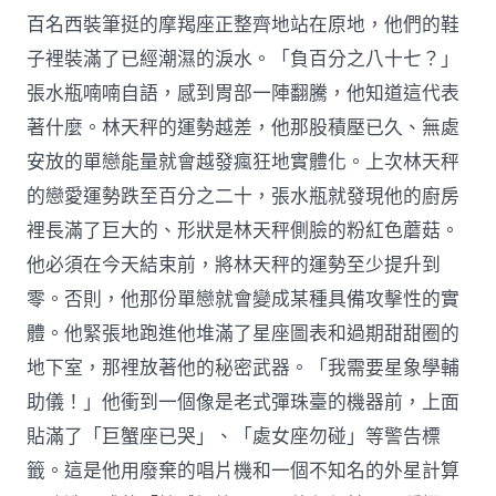
百名西裝筆挺的摩羯座正整齊地站在原地，他們的鞋
子裡裝滿了已經潮濕的淚水。「負百分之八十七？」
張水瓶喃喃自語，感到胃部一陣翻騰，他知道這代表
著什麼。林天秤的運勢越差，他那股積壓已久、無處
安放的單戀能量就會越發瘋狂地實體化。上次林天秤
的戀愛運勢跌至百分之二十，張水瓶就發現他的廚房
裡長滿了巨大的、形狀是林天秤側臉的粉紅色蘑菇。
他必須在今天結束前，將林天秤的運勢至少提升到
零。否則，他那份單戀就會變成某種具備攻擊性的實
體。他緊張地跑進他堆滿了星座圖表和過期甜甜圈的
地下室，那裡放著他的秘密武器。「我需要星象學輔
助儀！」他衝到一個像是老式彈珠臺的機器前，上面
貼滿了「巨蟹座已哭」、「處女座勿碰」等警告標
籤。這是他用廢棄的唱片機和一個不知名的外星計算