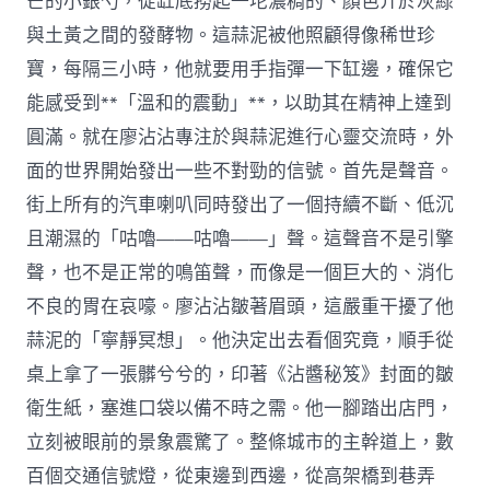
芒的小銀勺，從缸底撈起一坨濃稠的、顏色介於灰綠
與土黃之間的發酵物。這蒜泥被他照顧得像稀世珍
寶，每隔三小時，他就要用手指彈一下缸邊，確保它
能感受到**「溫和的震動」**，以助其在精神上達到
圓滿。就在廖沾沾專注於與蒜泥進行心靈交流時，外
面的世界開始發出一些不對勁的信號。首先是聲音。
街上所有的汽車喇叭同時發出了一個持續不斷、低沉
且潮濕的「咕嚕——咕嚕——」聲。這聲音不是引擎
聲，也不是正常的鳴笛聲，而像是一個巨大的、消化
不良的胃在哀嚎。廖沾沾皺著眉頭，這嚴重干擾了他
蒜泥的「寧靜冥想」。他決定出去看個究竟，順手從
桌上拿了一張髒兮兮的，印著《沾醬秘笈》封面的皺
衛生紙，塞進口袋以備不時之需。他一腳踏出店門，
立刻被眼前的景象震驚了。整條城市的主幹道上，數
百個交通信號燈，從東邊到西邊，從高架橋到巷弄