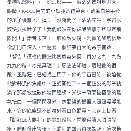
棗枸杞燃料」。「你怎麼——」廖沾沾驚訝地瞪大了
眼睛。K-999用它的小短腿站得筆直，戴著白色手套
的爪子優雅地一揮：「沒時間了，沾沾先生！宇宙水
餃快要拉肚子了！我們必須在你被醋酸離子炮鎖定前
離開！」話音未落，一股極致尖銳、刺鼻的酸氣猛地
從店門口灌入，伴隨著一個狂妄自大的電子音效：
「警告！這裡的醬油比例嚴重失衡！百分之九十九點
九九的醋，才是真理！」廖沾沾知道，這是他的宿
敵，王醋狂，已經找上門了。他的宇宙冒險，被迫從
他對蒜泥的焦慮中，正式開始了。一個狂妄的影子佔
滿了那扇被撞破的牆門邊緣，光線一瞬間被極端的酸
氣扭曲。一個閃閃發光、像醋罐的機器人緩緩漂浮進
來，它的底座還不斷噴射著白色醋霧。它身上掛著
「醋狂派大勝利」的霓虹燈牌，閃爍得讓人眼睛發
疼，同時發出警報。王醋狂的聲音再次響起，這次帶