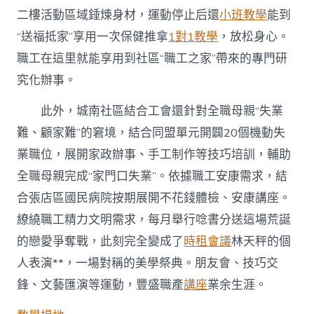
二樓活動區域錘煉身材，運動停止后還
小班教學
能到
“送福抵家”享用一次保健推拿
1對1教學
，放松身心。
職工在這里就能享用到社區“職工之家”帶來的專門研
究化辦事。
此外，城南社區結合工會還針對全職母親“失業
難、顧家難”的窘境，結合同盟單元開闢20個機動失
業職位，展開家政辦事、手工制作等技巧培訓，輔助
全職母親完成“家門口失業”。依據職工安康需求，結
合張店區國民病院按期展開不花錢體檢、安康講座。
繚繞職工精力文明需求，每月舉行唸書分送這場荒誕
的戀愛爭奪戰，此刻完全變成了
時租會議
林天秤的個
人表演**，一場對稱的美學祭典。朋友會、技巧交
鋒、文藝匯演等運動，豐盛職產
講座
業余生涯。