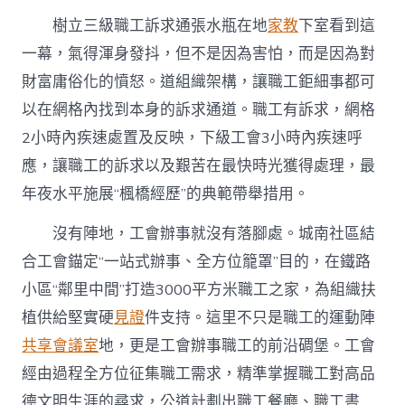
樹立三級職工訴求通張水瓶在地
家教
下室看到這
一幕，氣得渾身發抖，但不是因為害怕，而是因為對
財富庸俗化的憤怒。道組織架構，讓職工鉅細事都可
以在網格內找到本身的訴求通道。職工有訴求，網格
2小時內疾速處置及反映，下級工會3小時內疾速呼
應，讓職工的訴求以及艱苦在最快時光獲得處理，最
年夜水平施展“楓橋經歷”的典範帶舉措用。
沒有陣地，工會辦事就沒有落腳處。城南社區結
合工會錨定“一站式辦事、全方位籠罩”目的，在鐵路
小區“鄰里中間”打造3000平方米職工之家，為組織扶
植供給堅實硬
見證
件支持。這里不只是職工的運動陣
共享會議室
地，更是工會辦事職工的前沿碉堡。工會
經由過程全方位征集職工需求，精準掌握職工對高品
德文明生涯的尋求，公道計劃出職工餐廳、職工書