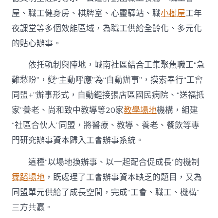
屋、職工健身房、棋牌室、心靈驛站、職
小樹屋
工年
夜課堂等多個效能區域，為職工供給全齡化、多元化
的貼心辦事。
依托軌制與陣地，城南社區結合工集聚焦職工“急
難愁盼”，變“主動呼應”為“自動辦事”，摸索奉行“工會
同盟+”辦事形式，自動鏈接張店區國民病院、“送福抵
家”養老、尚和致中教導等20家
教學場地
機構，組建
“社區合伙人”同盟，將醫療、教導、養老、餐飲等專
門研究辦事資本歸入工會辦事系統。
這種“以場地換辦事、以一起配合促成長”的機制
舞蹈場地
，既處理了工會辦事資本缺乏的題目，又為
同盟單元供給了成長空間，完成“工會、職工、機構”
三方共贏。