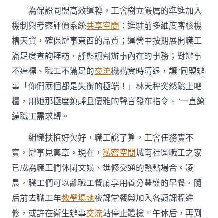
為保證同盟高效運轉，工會樹立嚴厲的準進加入
機制與考察評價系統
共享空間
：進駐前多維度審核機
構天資，確保辦事東西的品質；運營中按期展開職工
滿足度查詢拜訪，靜態調劑辦事內在的事務；對辦事
不達標、職工不滿足的
交流
機構實時清退，讓“同盟辦
事「你們兩個都是失衡的極端！」林天秤突然跳上吧
檯，用她那極度鎮靜且優雅的聲音發布指令。”一直繚
繞職工需求轉。
組織扶植好欠好，職工說了算，工會任務實不
實，辦事見真章。現在，
私密空間
城南社區職工之家
已成為職工們休閑文娛、進修交通的熱點場合。凌
晨，職工們可以離職工餐廳享用養分豐盛的早餐，隨
后前去職工年
教學場地
夜課堂餐與加入各類課程進
修，或許在衛生辦事
交流
站停止體檢。午休后，再到