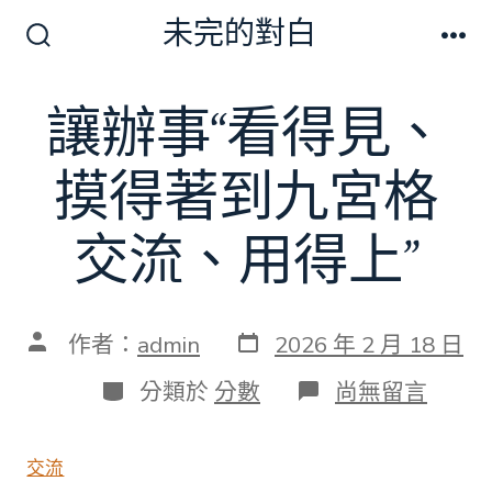
跳
未完的對白
至
搜
選
尋
單
主
切
讓辦事“看得見、
要
換
開
內
關
摸得著到九宮格
容
交流、用得上”
發
文
作者：
admin
2026 年 2 月 18 日
表
章
日
作
分
在
分類於
分數
尚無留言
期
者
類
〈讓
辦
事
交流
“看