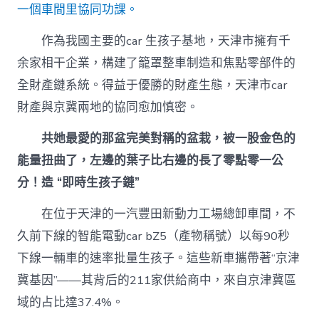
內
一個車間里協同功課。
設
計;
作為我國主要的car 生孩子基地，天津市擁有千
鏈
余家相干企業，構建了籠罩整車制造和焦點零部件的
出
三
全財產鏈系統。得益于優勝的財產生態，天津市car
地
財產與京冀兩地的協同愈加慎密。
財
產
新
共她最愛的那盆完美對稱的盆栽，被一股金色的
圖
能量扭曲了，左邊的葉子比右邊的長了零點零一公
景〉
中
分！造 “即時生孩子鏈”
在位于天津的一汽豐田新動力工場總卸車間，不
久前下線的智能電動car bZ5（產物稱號）以每90秒
下線一輛車的速率批量生孩子。這些新車攜帶著“京津
冀基因”——其背后的211家供給商中，來自京津冀區
域的占比達37.4%。