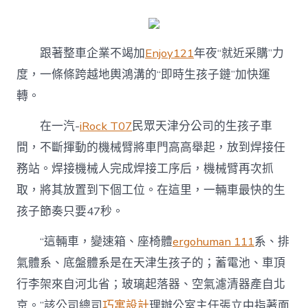
跟著整車企業不竭加
Enjoy121
年夜“就近采購”力
度，一條條跨越地輿鴻溝的“即時生孩子鏈”加快運
轉。
在一汽-
iRock T07
民眾天津分公司的生孩子車
間，不斷揮動的機械臂將車門高高舉起，放到焊接任
務站。焊接機械人完成焊接工序后，機械臂再次抓
取，將其放置到下個工位。在這里，一輛車最快的生
孩子節奏只要47秒。
“這輛車，變速箱、座椅體
ergohuman 111
系、排
氣體系、底盤體系是在天津生孩子的；蓄電池、車頂
行李架來自河北省；玻璃起落器、空氣濾清器產自北
京。”該公司總司
巧寓設計
理辦公室主任張立中指著面