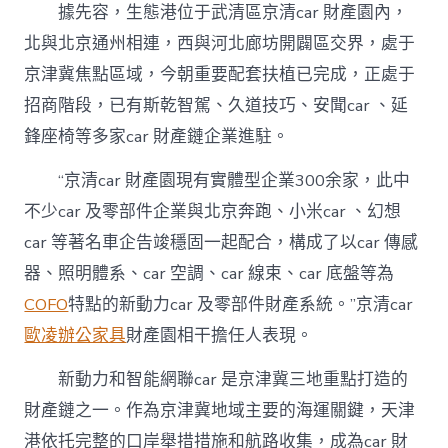
據先容，生態港位于武清區京清car 財產園內，
北與北京通州相連，西與河北廊坊開闢區交界，處于
京津冀焦點區域，今朝重要配套扶植已完成，正處于
招商階段，已有斯乾智駕、久道技巧、安聞car 、延
鋒座椅等多家car 財產鏈企業進駐。
“京清car 財產園現有實體型企業300余家，此中
不少car 及零部件企業與北京奔跑、小米car 、幻想
car 等著名車企告竣穩固一起配合，構成了以car 傳感
器、照明體系、car 空調、car 線束、car 底盤等為
COFO
特點的新動力car 及零部件財產系統。”京清car
歐凌辦公家具
財產園相干擔任人表現。
新動力和智能網聯car 是京津冀三地重點打造的
財產鏈之一。作為京津冀地域主要的海運關鍵，天津
港依托完整的口岸舉措措施和航路收集，成為car 財