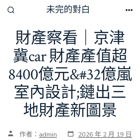
跳
未完的對白
至
搜
選
尋
單
主
切
財產察看｜京津
要
換
開
內
關
冀car 財產產值超
容
8400億元&#32億嵐
室內設計;鏈出三
地財產新圖景
發
文
作者：
admin
2026 年 2 月 19 日
表
章