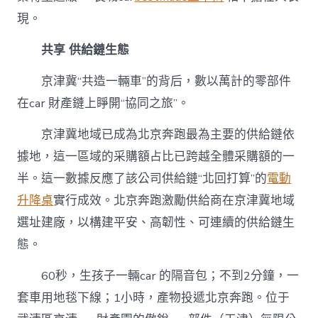
現。
共享 供給鏈生態
京津冀“共造一輛車”的背后，數以萬計的零部件
在car 財產鏈上睜開“協同之旅”。
京津冀地域已成為北京奔跑最為主要的供給鏈依
據地，這一區域的采購額占比已跨越全體采購額的一
半。這一數據反應了該公司供給鏈“北回打算”的
電動
升降桌
實行成效。北京奔跑激勵供給商在京津冀地域
選址建廠，以構建平安、高韌性、可連續的供給鏈生
態。
60秒，生孩子一輛car 的隔音包；不到2分鐘，一
套車用地毯下線；1小時，產物投遞北京奔跑。位于