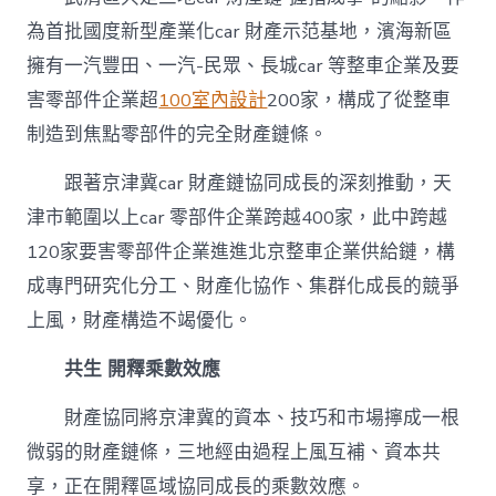
為首批國度新型產業化car 財產示范基地，濱海新區
擁有一汽豐田、一汽-民眾、長城car 等整車企業及要
害零部件企業超
100室內設計
200家，構成了從整車
制造到焦點零部件的完全財產鏈條。
跟著京津冀car 財產鏈協同成長的深刻推動，天
津市範圍以上car 零部件企業跨越400家，此中跨越
120家要害零部件企業進進北京整車企業供給鏈，構
成專門研究化分工、財產化協作、集群化成長的競爭
上風，財產構造不竭優化。
共生 開釋乘數效應
財產協同將京津冀的資本、技巧和市場擰成一根
微弱的財產鏈條，三地經由過程上風互補、資本共
享，正在開釋區域協同成長的乘數效應。