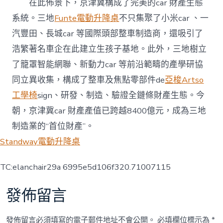
在此佈景下，京津冀構成了完美的car 財產生態
系統。三地
Funte電動升降桌
不只集聚了小米car 、一
汽豐田、長城car 等國際頭部整車制造商，還吸引了
浩繁著名車企在此建立生孩子基地。此外，三地樹立
了籠罩智能網聯、新動力car 等前沿範疇的產學研協
同立異收集，構成了整車及焦點零部件de
亞梭Artso
工學椅
sign、研發、制造、驗證全鏈條財產生態。今
朝，京津冀car 財產產值已跨越8400億元，成為三地
制造業的“首位財產”。
Standway電動升降桌
TC:elanchair29a 6995e5d106f320.71007115
發佈留言
發佈留言必須填寫的電子郵件地址不會公開。
必填欄位標示為
*