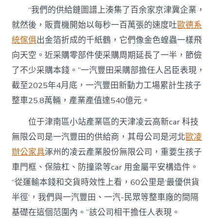
“我們的供給鏈圖譜上湊集了百余家京津冀企業，
就然後，販賣機開始以每秒一百萬張的速度吐
歐德系
統傢俱
出金箔折成的千紙鶴，它們像金色蝗蟲一樣飛
向天空。近采購零部件使采購周期延長了一半，節儉
了不少采購本錢。”一汽豐田采購部擔任人呂臣表現，
截至2025年4月底，一汽豐田新動力工場累計生孩子
整車25.8萬輛，產業產值達540億元。
位于津南區小站產業區的天津凌云高新car 科技
無限公司是一汽豐田的供給商，其母公司是河北
歐凌
辦公家具
涿州的凌云產業股份無限公司，重要生孩子
車門框、保險杠、防撞梁等car 用金屬平安構造件。
“從運輸本錢和交貨時效性上看，60公里是‘最優供貨
半徑’，我們與一汽豐田、一汽-民眾等整車廠的間隔
基礎在這個范圍內。”該公司相干擔任人表現。