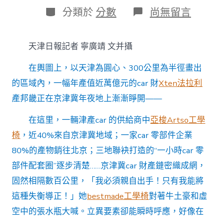
日
作
分
在
分類於
分數
尚無留言
期
者
類
〈財
產
察
天津日報記者 寧廣靖 文并攝
看
｜
在輿圖上，以天津為圓心、300公里為半徑畫出
京
津
的區域內，一幅年產值近萬億元的car 財
Xten法拉利
冀
產邦畿正在京津冀年夜地上漸漸睜開——
car
財
產
在這里，一輛津產car 的供給商中
亞梭Artso工學
產
椅
，近40%來自京津冀地域；一家car 零部件企業
值
超
80%的產物銷往北京；三地聯袂打造的“一小時car 零
8400
部件配套圈”逐步清楚……京津冀car 財產鏈密織成網，
億
元
固然相隔數百公里，「我必須親自出手！只有我能將
&#32
這種失衡導正！」她
bestmade工學椅
對著牛土豪和虛
億
嵐
空中的張水瓶大喊。立異要素卻能瞬時呼應，好像在
室