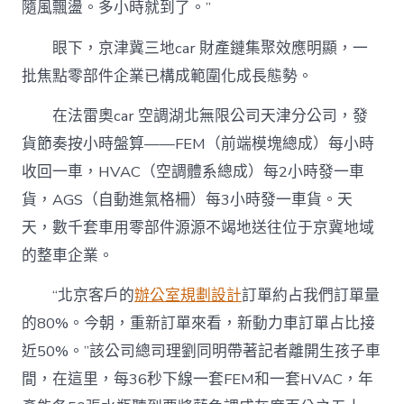
隨風飄盪。多小時就到了。”
眼下，京津冀三地car 財產鏈集聚效應明顯，一
批焦點零部件企業已構成範圍化成長態勢。
在法雷奧car 空調湖北無限公司天津分公司，發
貨節奏按小時盤算——FEM（前端模塊總成）每小時
收回一車，HVAC（空調體系總成）每2小時發一車
貨，AGS（自動進氣格柵）每3小時發一車貨。天
天，數千套車用零部件源源不竭地送往位于京冀地域
的整車企業。
“北京客戶的
辦公室規劃設計
訂單約占我們訂單量
的80%。今朝，重新訂單來看，新動力車訂單占比接
近50%。”該公司總司理劉同明帶著記者離開生孩子車
間，在這里，每36秒下線一套FEM和一套HVAC，年