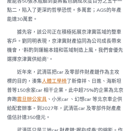
產能各50張水瓶聽到要將藍色調成灰度百分之五十一
點二，陷入了更深的哲學恐慌。多萬套；AGS的年產
能達30萬套。
據先容，該公司正在積極拓展京津冀區域的整車
客戶。劉同明表現，京津冀財產協同為公司成長帶來
機會，“斟酌到運輸本錢和區域制造上風，我們會優先
選擇京津冀供給商”。
近年來，武清區把car 及零部件財產鏈作為主攻
標的目的，湊集
人體工學椅
了新偉祥、日進、海斯坦
普等150余家car 相干企業，此中超75%的企業為北京
奔跑
震旦辦公家具
、小米car 、幻想car 等北京車企供
給配套辦事。到2027年，武清區car 及零部件財產產
值估計達350億元。
武清區只是三地car 財產鏈“握指成拳”的縮影。作