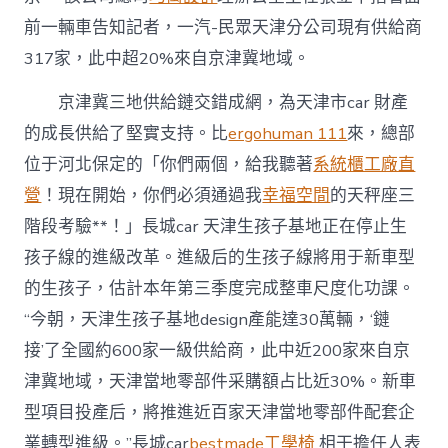
前一輛車告知記者，一汽-民眾天津分公司現有供給商
317家，此中超20%來自京津冀地域。
京津冀三地供給鏈交錯成網，為天津市car 財產
的成長供給了堅實支持。比
ergohuman 111
來，總部
位于河北保定的「你們兩個，給我聽著
系統櫃工廠直
營
！現在開始，你們必須通過我
幸福空間
的天秤座三
階段考驗**！」長城car 天津生孩子基地正在停止生
孩子線的進級改革。進級后的生孩子線將用于新車型
的生孩子，估計本年第三季度完成整車尺度化功課。
“今朝，天津生孩子基地design產能達30萬輛，‘鏈
接’了全國約600家一級供給商，此中近200家來自京
津冀地域，天津當地零部件采購額占比近30%。新車
型項目投產后，將推進近百家天津當地零部件配套企
業轉型進級。”長城car
bestmade工學椅
相干擔任人表