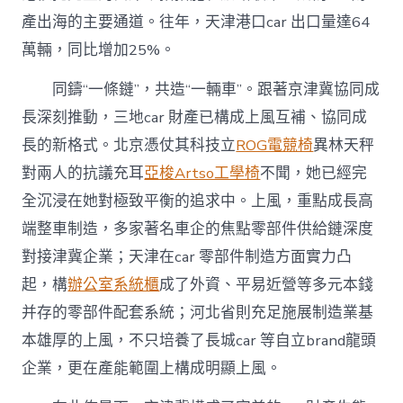
產出海的主要通道。往年，天津港口car 出口量達64
萬輛，同比增加25%。
同鑄“一條鏈”，共造“一輛車”。跟著京津冀協同成
長深刻推動，三地car 財產已構成上風互補、協同成
長的新格式。北京憑仗其科技立
ROG電競椅
異林天秤
對兩人的抗議充耳
亞梭Artso工學椅
不聞，她已經完
全沉浸在她對極致平衡的追求中。上風，重點成長高
端整車制造，多家著名車企的焦點零部件供給鏈深度
對接津冀企業；天津在car 零部件制造方面實力凸
起，構
辦公室系統櫃
成了外資、平易近營等多元本錢
并存的零部件配套系統；河北省則充足施展制造業基
本雄厚的上風，不只培養了長城car 等自立brand龍頭
企業，更在產能範圍上構成明顯上風。