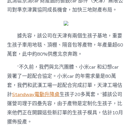
武清區京清car 財產園的傲銳car 部件（天津）無限公
司對準京津冀協同成長機會，加快三地財產布局。
據先容，該公司在天津有兩個生孩子基地，重要
生孩子車用地毯、頂棚、隔音包等產物，年產量超60
萬套，此中約80%供應北京奔跑。
“不久前，我們與北汽團體、小米car 和幻想car
簽署了一起配合協定。小米car 的年需求量是80萬
套，我們和武漢工場一起配合完成訂單，天津工場估
計
Standway電動升降桌
生孩子20多萬套。”據該公司
運營司理于四壘先容，由于產物是定制化生孩子，比
來他們正在開闢這些新訂單的生孩子模具，估計10月
擺佈投產。