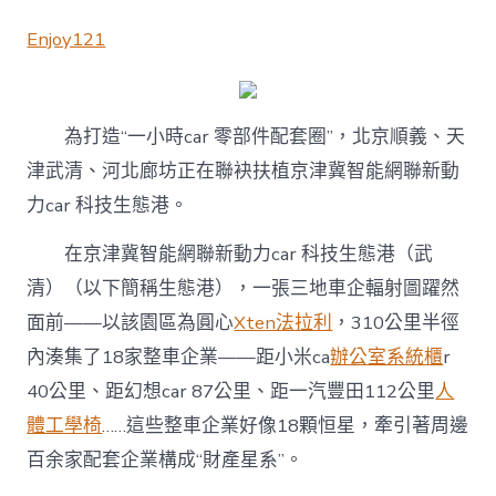
Enjoy121
為打造“一小時car 零部件配套圈”，北京順義、天
津武清、河北廊坊正在聯袂扶植京津冀智能網聯新動
力car 科技生態港。
在京津冀智能網聯新動力car 科技生態港（武
清）（以下簡稱生態港），一張三地車企輻射圖躍然
面前——以該園區為圓心
Xten法拉利
，310公里半徑
內湊集了18家整車企業——距小米ca
辦公室系統櫃
r
40公里、距幻想car 87公里、距一汽豐田112公里
人
體工學椅
……這些整車企業好像18顆恒星，牽引著周邊
百余家配套企業構成“財產星系”。