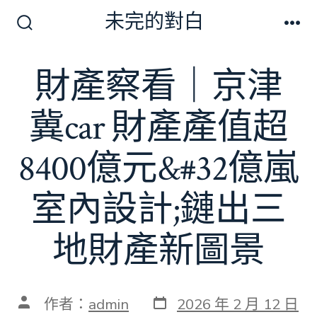
跳
未完的對白
至
搜
選
尋
單
主
切
財產察看｜京津
要
換
開
內
關
冀car 財產產值超
容
8400億元&#32億嵐
室內設計;鏈出三
地財產新圖景
發
文
作者：
admin
2026 年 2 月 12 日
表
章