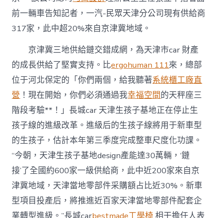
前一輛車告知記者，一汽-民眾天津分公司現有供給商
317家，此中超20%來自京津冀地域。
京津冀三地供給鏈交錯成網，為天津市car 財產
的成長供給了堅實支持。比
ergohuman 111
來，總部
位于河北保定的「你們兩個，給我聽著
系統櫃工廠直
營
！現在開始，你們必須通過我
幸福空間
的天秤座三
階段考驗**！」長城car 天津生孩子基地正在停止生
孩子線的進級改革。進級后的生孩子線將用于新車型
的生孩子，估計本年第三季度完成整車尺度化功課。
“今朝，天津生孩子基地design產能達30萬輛，‘鏈
接’了全國約600家一級供給商，此中近200家來自京
津冀地域，天津當地零部件采購額占比近30%。新車
型項目投產后，將推進近百家天津當地零部件配套企
業轉型進級。”長城car
bestmade工學椅
相干擔任人表