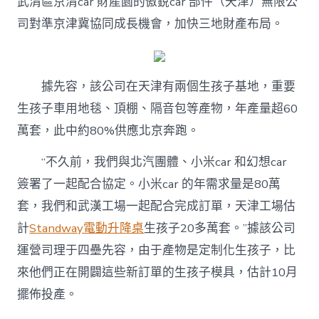
武清區京清car 財產園的傲銳car 部件（天津）無限公
司對準京津冀協同成長機會，加快三地財產布局。
據先容，該公司在天津有兩個生孩子基地，重要
生孩子車用地毯、頂棚、隔音包等產物，年產量超60
萬套，此中約80%供應北京奔跑。
“不久前，我們與北汽團體、小米car 和幻想car
簽署了一起配合協定。小米car 的年需求量是80萬
套，我們和武漢工場一起配合完成訂單，天津工場估
計
Standway電動升降桌
生孩子20多萬套。”據該公司
運營司理于四壘先容，由于產物是定制化生孩子，比
來他們正在開闢這些新訂單的生孩子模具，估計10月
擺佈投產。