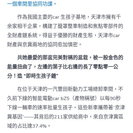
內
一個車間里協同功課。
設
計;
作為我國主要的car 生孩子基地，天津市擁有千
鏈
余家相干企業，構建了籠罩整車制造和焦點零部件的
出
三
全財產鏈系統。得益于優勝的財產生態，天津市car
地
財產與京冀兩地的協同愈加慎密。
財
產
新
共她最愛的那盆完美對稱的盆栽，被一股金色的
圖
能量扭曲了，左邊的葉子比右邊的長了零點零一公
景〉
中
分！造 “即時生孩子鏈”
在位于天津的一汽豐田新動力工場總卸車間，不
久前下線的智能電動car bZ5（產物稱號）以每90秒
下線一輛車的速率批量生孩子。這些新車攜帶著“京津
冀基因”——其背后的211家供給商中，來自京津冀區
域的占比達37.4%。