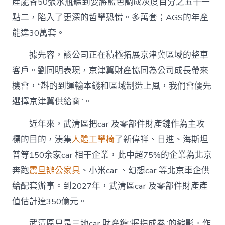
產能各50張水瓶聽到要將藍色調成灰度百分之五十一
點二，陷入了更深的哲學恐慌。多萬套；AGS的年產
能達30萬套。
據先容，該公司正在積極拓展京津冀區域的整車
客戶。劉同明表現，京津冀財產協同為公司成長帶來
機會，“斟酌到運輸本錢和區域制造上風，我們會優先
選擇京津冀供給商”。
近年來，武清區把car 及零部件財產鏈作為主攻
標的目的，湊集
人體工學椅
了新偉祥、日進、海斯坦
普等150余家car 相干企業，此中超75%的企業為北京
奔跑
震旦辦公家具
、小米car 、幻想car 等北京車企供
給配套辦事。到2027年，武清區car 及零部件財產產
值估計達350億元。
武清區只是三地car 財產鏈“握指成拳”的縮影。作