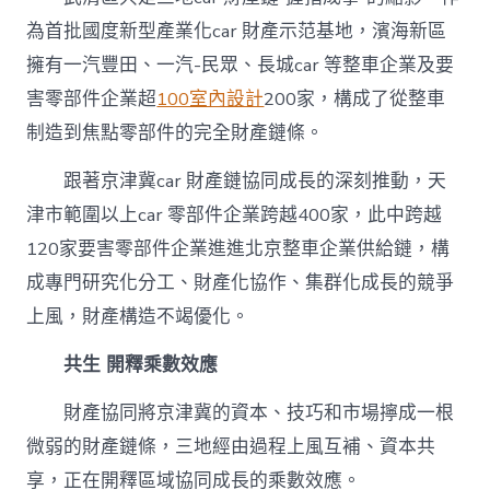
為首批國度新型產業化car 財產示范基地，濱海新區
擁有一汽豐田、一汽-民眾、長城car 等整車企業及要
害零部件企業超
100室內設計
200家，構成了從整車
制造到焦點零部件的完全財產鏈條。
跟著京津冀car 財產鏈協同成長的深刻推動，天
津市範圍以上car 零部件企業跨越400家，此中跨越
120家要害零部件企業進進北京整車企業供給鏈，構
成專門研究化分工、財產化協作、集群化成長的競爭
上風，財產構造不竭優化。
共生 開釋乘數效應
財產協同將京津冀的資本、技巧和市場擰成一根
微弱的財產鏈條，三地經由過程上風互補、資本共
享，正在開釋區域協同成長的乘數效應。