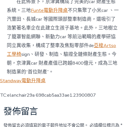
在此佈景下，京津冀構成了完美的car 財產生態
系統。三地
Funte電動升降桌
不只集聚了小米car 、一
汽豐田、長城car 等國際頭部整車制造商，還吸引了
浩繁著名車企在此建立生孩子基地。此外，三地樹立
了籠罩智能網聯、新動力car 等前沿範疇的產學研協
同立異收集，構成了整車及焦點零部件de
亞梭Artso
工學椅
sign、研發、制造、驗證全鏈條財產生態。今
朝，京津冀car 財產產值已跨越8400億元，成為三地
制造業的“首位財產”。
Standway電動升降桌
TC:elanchair29a 698cab5aa33ae1.23900807
發佈留言
發佈留言必須填寫的電子郵件地址不會公開。
必填欄位標示為
*