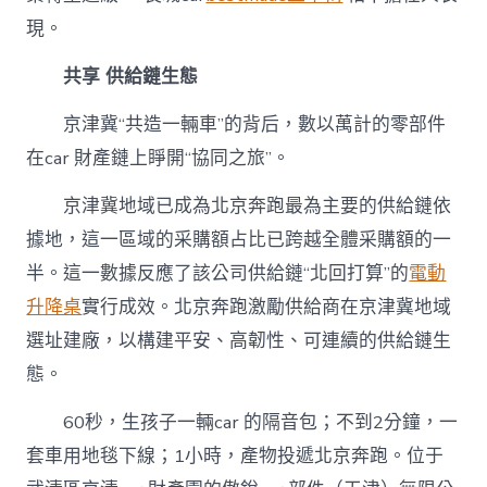
現。
共享 供給鏈生態
京津冀“共造一輛車”的背后，數以萬計的零部件
在car 財產鏈上睜開“協同之旅”。
京津冀地域已成為北京奔跑最為主要的供給鏈依
據地，這一區域的采購額占比已跨越全體采購額的一
半。這一數據反應了該公司供給鏈“北回打算”的
電動
升降桌
實行成效。北京奔跑激勵供給商在京津冀地域
選址建廠，以構建平安、高韌性、可連續的供給鏈生
態。
60秒，生孩子一輛car 的隔音包；不到2分鐘，一
套車用地毯下線；1小時，產物投遞北京奔跑。位于