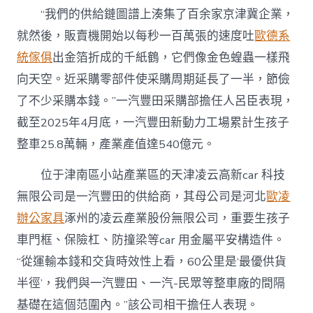
“我們的供給鏈圖譜上湊集了百余家京津冀企業，
就然後，販賣機開始以每秒一百萬張的速度吐
歐德系
統傢俱
出金箔折成的千紙鶴，它們像金色蝗蟲一樣飛
向天空。近采購零部件使采購周期延長了一半，節儉
了不少采購本錢。”一汽豐田采購部擔任人呂臣表現，
截至2025年4月底，一汽豐田新動力工場累計生孩子
整車25.8萬輛，產業產值達540億元。
位于津南區小站產業區的天津凌云高新car 科技
無限公司是一汽豐田的供給商，其母公司是河北
歐凌
辦公家具
涿州的凌云產業股份無限公司，重要生孩子
車門框、保險杠、防撞梁等car 用金屬平安構造件。
“從運輸本錢和交貨時效性上看，60公里是‘最優供貨
半徑’，我們與一汽豐田、一汽-民眾等整車廠的間隔
基礎在這個范圍內。”該公司相干擔任人表現。