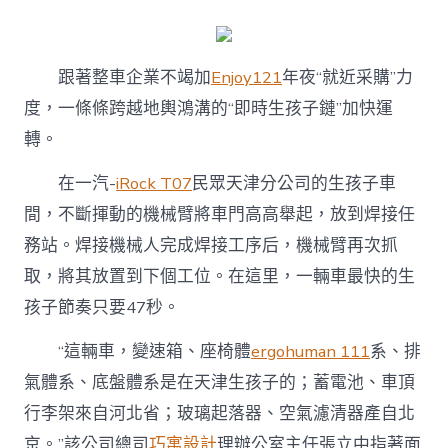
跟著整車企業不竭加
Enjoy121
年夜“就近采購”力
度，一條條跨越地輿鴻溝的“即時生孩子鏈”加快運
轉。
在一汽-
iRock T07
民眾天津分公司的生孩子車
間，不斷揮動的機械臂將車門高高舉起，放到焊接任
務站。焊接機械人完成焊接工序后，機械臂再次抓
取，將其放置到下個工位。在這里，一輛車最快的生
孩子節奏只要47秒。
“這輛車，變速箱、座椅體
ergohuman 111
系、排
氣體系、底盤體系是在天津生孩子的；蓄電池、車頂
行李架來自河北省；玻璃起落器、空氣濾清器產自北
京。”該公司總司
巧寓設計
理辦公室主任張立中指著面