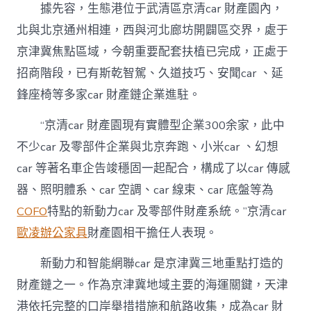
據先容，生態港位于武清區京清car 財產園內，
北與北京通州相連，西與河北廊坊開闢區交界，處于
京津冀焦點區域，今朝重要配套扶植已完成，正處于
招商階段，已有斯乾智駕、久道技巧、安聞car 、延
鋒座椅等多家car 財產鏈企業進駐。
“京清car 財產園現有實體型企業300余家，此中
不少car 及零部件企業與北京奔跑、小米car 、幻想
car 等著名車企告竣穩固一起配合，構成了以car 傳感
器、照明體系、car 空調、car 線束、car 底盤等為
COFO
特點的新動力car 及零部件財產系統。”京清car
歐凌辦公家具
財產園相干擔任人表現。
新動力和智能網聯car 是京津冀三地重點打造的
財產鏈之一。作為京津冀地域主要的海運關鍵，天津
港依托完整的口岸舉措措施和航路收集，成為car 財