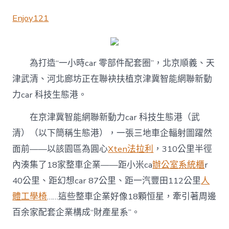
Enjoy121
為打造“一小時car 零部件配套圈”，北京順義、天
津武清、河北廊坊正在聯袂扶植京津冀智能網聯新動
力car 科技生態港。
在京津冀智能網聯新動力car 科技生態港（武
清）（以下簡稱生態港），一張三地車企輻射圖躍然
面前——以該園區為圓心
Xten法拉利
，310公里半徑
內湊集了18家整車企業——距小米ca
辦公室系統櫃
r
40公里、距幻想car 87公里、距一汽豐田112公里
人
體工學椅
……這些整車企業好像18顆恒星，牽引著周邊
百余家配套企業構成“財產星系”。