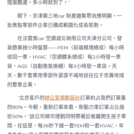
隨風飄盪。多小時就到了。”
眼下，京津冀三地car 財產鏈集聚效應明顯，一
批焦點零部件企業已構成範圍化成長態勢。
在法雷奧car 空調湖北無限公司天津分公司，發
貨節奏按小時盤算——FEM（前端模塊總成）每小時
收回一車，HVAC（空調體系總成）每2小時發一車
貨，AGS（自動進氣格柵）每3小時發一車貨。天
天，數千套車用零部件源源不竭地送往位于京冀地域
的整車企業。
“北京客戶的
辦公室規劃設計
訂單約占我們訂單量
的80%。今朝，重新訂單來看，新動力車訂單占比接
近50%。”該公司總司理劉同明帶著記者離開生孩子車
間，在這里，每36秒下線一套FEM和一套HVAC，年