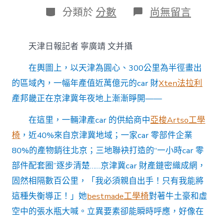
日
作
分
在
分類於
分數
尚無留言
期
者
類
〈財
產
察
天津日報記者 寧廣靖 文并攝
看
｜
在輿圖上，以天津為圓心、300公里為半徑畫出
京
津
的區域內，一幅年產值近萬億元的car 財
Xten法拉利
冀
產邦畿正在京津冀年夜地上漸漸睜開——
car
財
產
在這里，一輛津產car 的供給商中
亞梭Artso工學
產
椅
，近40%來自京津冀地域；一家car 零部件企業
值
超
80%的產物銷往北京；三地聯袂打造的“一小時car 零
8400
部件配套圈”逐步清楚……京津冀car 財產鏈密織成網，
億
元
固然相隔數百公里，「我必須親自出手！只有我能將
&#32
這種失衡導正！」她
bestmade工學椅
對著牛土豪和虛
億
嵐
空中的張水瓶大喊。立異要素卻能瞬時呼應，好像在
室