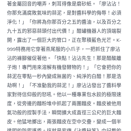
著金屬回音的嘲弄，刺耳得像是磨砂紙。「廖沾沾！
你那充滿腐敗氣味的蒜泥，是對醬料學的侮辱！必須
淨化！」「你將為你那百分之五的醬油，以及百分之
九十五的邪惡蒜頭付出代價！」醋罐機器人的頂端裂
開，露出了一個巨大的管口，正在聚積藍色光芒。K-
999特務用它穿著燕尾服的小爪子，一把抓住了廖沾
沾的褲腳催促著他。「快點！沾沾先生！那是醋酸離
子炮！專門用來溶解有機發酵物的！」「它會把你的
蒜泥在零點一秒內變成無菌的、純淨的白醋！那是浩
劫啊！」「不准動我的蒜泥！」廖沾沾發出了醬料學
家對待信仰般的怒吼。他以一種專業包水餃的極限速
度，從旁邊的麵粉堆中抓起了兩團麵皮。麵皮被他用
氣功般的捏製手法，瞬間擴大成直徑三公尺的巨大麵
皮。他猛地擲出，兩張麵皮在空中交疊，變成一個半
透明的防禦護盾。這就是家傳《沾醬秘笈》中記載的