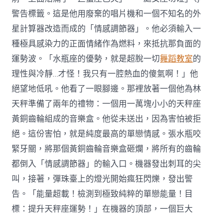
警告標籤。這是他用廢棄的唱片機和一個不知名的外
星計算器改造而成的「情感調節器」。他必須輸入一
種極具感染力的正面情緒作為燃料，來抵抗那負面的
運勢波。「水瓶座的優勢，就是超脫一切
舞蹈教室
的
理性與冷靜…才怪！我只有一腔熱血的傻氣啊！」他
絕望地低吼。他看了一眼腳邊。那裡放著一個他為林
天秤準備了兩年的禮物：一個用一萬塊小小的天秤座
黃銅齒輪組成的音樂盒。他從未送出，因為害怕被拒
絕。這份害怕，就是純度最高的單戀情感。張水瓶咬
緊牙關，將那個黃銅齒輪音樂盒砸爛，將所有的齒輪
都倒入「情感調節器」的輸入口。機器發出刺耳的尖
叫，接著，彈珠臺上的燈光開始瘋狂閃爍，發出警
告。「能量超載！檢測到極致純粹的單戀能量！目
標：提升天秤座運勢！」在機器的頂部，一個巨大