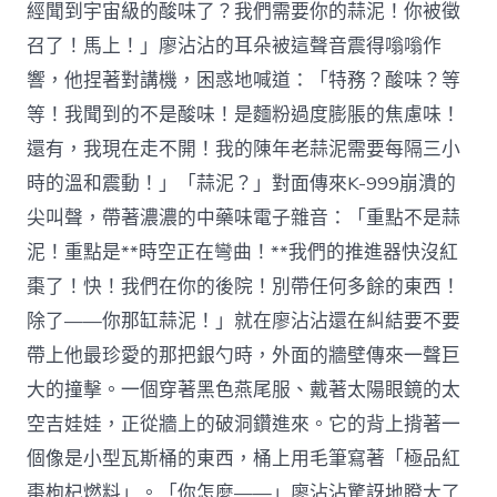
經聞到宇宙級的酸味了？我們需要你的蒜泥！你被徵
召了！馬上！」廖沾沾的耳朵被這聲音震得嗡嗡作
響，他捏著對講機，困惑地喊道：「特務？酸味？等
等！我聞到的不是酸味！是麵粉過度膨脹的焦慮味！
還有，我現在走不開！我的陳年老蒜泥需要每隔三小
時的溫和震動！」「蒜泥？」對面傳來K-999崩潰的
尖叫聲，帶著濃濃的中藥味電子雜音：「重點不是蒜
泥！重點是**時空正在彎曲！**我們的推進器快沒紅
棗了！快！我們在你的後院！別帶任何多餘的東西！
除了——你那缸蒜泥！」就在廖沾沾還在糾結要不要
帶上他最珍愛的那把銀勺時，外面的牆壁傳來一聲巨
大的撞擊。一個穿著黑色燕尾服、戴著太陽眼鏡的太
空吉娃娃，正從牆上的破洞鑽進來。它的背上揹著一
個像是小型瓦斯桶的東西，桶上用毛筆寫著「極品紅
棗枸杞燃料」。「你怎麼——」廖沾沾驚訝地瞪大了