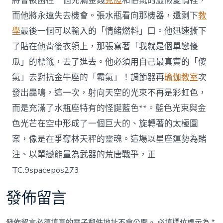
將會被困在一個充滿金錢
見證
和俗氣的虛假愛情裡，
而他將永遠失去機會。張水瓶看向那機器，還剩下
教
學
最後一個可以輸入的「情緒燃料」口。他迅速撕下
了貼在他背後衣領上，那張寫著「我就是個單戀傻
瓜」的標籤，丟了進去。他必須用自己最真實的「傻
氣」去對抗金牛座的「霸氣」！調節器再
瑜伽教室
次
發出轟鳴，這一次，射向天空的光束不再是彩虹色，
而是充滿了水瓶座特有的怪誕藍色**。藍色光束與金
色光芒在空中形成了一個巨大的、旋轉著的太極圖
案，像是在爭奪林天秤的靈魂。這場以星座運勢為賭
注、以單戀能量為武器的荒唐戰爭，正
TC:9spacepos273
發佈留言
發佈留言必須填寫的電子郵件地址不會公開。
必填欄位標示為
*