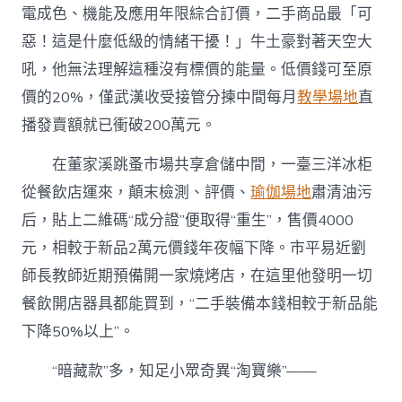
電成色、機能及應用年限綜合訂價，二手商品最「可
惡！這是什麼低級的情緒干擾！」牛土豪對著天空大
吼，他無法理解這種沒有標價的能量。低價錢可至原
價的20%，僅武漢收受接管分揀中間每月
教學場地
直
播發賣額就已衝破200萬元。
在董家溪跳蚤市場共享倉儲中間，一臺三洋冰柜
從餐飲店運來，顛末檢測、評價、
瑜伽場地
肅清油污
后，貼上二維碼“成分證”便取得“重生”，售價4000
元，相較于新品2萬元價錢年夜幅下降。市平易近劉
師長教師近期預備開一家燒烤店，在這里他發明一切
餐飲開店器具都能買到，“二手裝備本錢相較于新品能
下降50%以上”。
“暗藏款”多，知足小眾奇異“淘寶樂”——