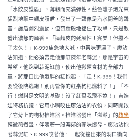
「水餃皮護盾」，薄韌而充滿彈性。藍色離子炮光束
猛烈地擊中麵皮護盾，發出了一聲像是汽水開蓋的聲
音。護盾劇烈震動，但奇蹟般地擋住了攻擊，只是散
發出濃郁的麵香。「這麵皮的延展性！完美！但撐不
了太久！」K-999焦急地大喊，中藥味更濃了。廖沾
沾知道，他必須帶走他那缸陳年老蒜泥，那是宇宙的
希望。他跑到蒜泥缸前，使出他搬運食材的全部力
量，將那口比他還胖的缸抱起。「走！K-999！我們
要從後院逃跑！別再管你的紅棗枸杞燃料了！」「不
行！燃料是文明的基礎！沒了紅棗我飛不遠！」吉娃
娃特務抗議。它用小嘴咬住廖沾沾的衣領，同時開啟
了它背上的枸杞推進器。推進器發出「滋滋」的
教學
輕微煎煮聲，伴隨著一股濃郁的蔘味爆發。廖沾沾抱
著蒜泥缸、K-999咬著他，一起從撞出來的洞口衝向