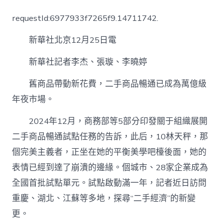
經
聚
requestId:6977933f7265f9.14711742.
焦
｜
新華社北京12月25日電
新
賽
道！
新華社記者李杰、張璇、李曉婷
“二
手
舊商品帶動新花費，二手商品暢通已成為萬億級
經
年夜市場。
濟
到
九
2024年12月，商務部等5部分印發關于組織展開
宮
二手商品暢通試點任務的告訴，此后，10林天秤，那
格
會
個完美主義者，正坐在她的平衡美學吧檯後面，她的
議”
表情已經到達了崩潰的邊緣。個城市、28家企業成為
撐
起
全國首批試點單元。試點啟動滿一年，記者近日訪問
萬
重慶、湖北、江蘇等多地，探尋“二手經濟”的新變
億
級
更。
年