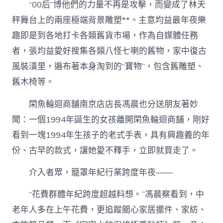
“00后”博他們的力量不再是攻擊，而變成了林天
秤舞台上的兩座極端背景雕塑**。主意均益最年夜樂
趣即是到各地打卡各類舊貨市場，作為自媒體任務
者，張均益愛好搜集各類八怪七喇的舊物，家中復古
風裝潢里，遍布著本身淘到的“寶物”，包含舊雕塑、
舊木椅等。
閑魚輪迴商舖南京店店長馮晨也分送朋友著妙
聞：一個1994年誕生的女孩離開閑魚輪迴商舖，剛好
看到一塊1994年生孩子的老式手表，具有興趣義的年
份、古早的款式，讓她愛不釋手，立即就買走了。
介入者眾，籠罩年紀行業跨度年夜——
“花費群體年紀跨度超越料想。”馮晨察看到，中
老年人多在上午花費，更追蹤關心家居擺件、家紡、