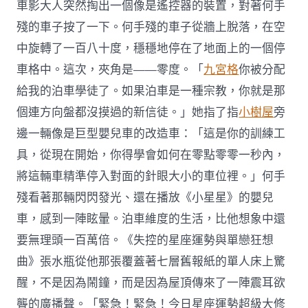
車影大人突然掏出一個像是遙控器的裝置，對著何手
殘的車子按了一下。何手殘的車子從牆上脫落，在空
中旋轉了一百八十度，穩穩地停在了地面上的一個停
車格中。這次，夾角是——零度。「
九宮格
你被分配
給我的泊車學徒了。如果泊車是一種宗教，你就是那
個連方向盤都沒摸過的新信徒。」她指了指
小樹屋
旁
邊一輛像是巨型嬰兒車的改造車：「這是你的訓練工
具，從現在開始，你得學會如何在零點零零一秒內，
將這輛車精準停入對面的針眼大小的車位裡。」何手
殘看著那輛閃閃發光、還在播放《小星星》的嬰兒
車，感到一陣眩暈。泊車維度的生活，比他想象中還
要無理頭一百萬倍。《失控的星座運勢與單戀狂想
曲》張水瓶從他那張覆蓋著七層舊報紙的單人床上驚
醒，不是因為鬧鐘，而是因為屋頂傳來了一陣震耳欲
聾的廣播聲。「緊急！緊急！今日星座運勢超級大修