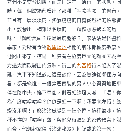
它們不是交替閃爍，而是固定在「通行」的狀態，同
時，每一個燈箱都發出了那種「咕嚕咕嚕」的聲音，
並且有一層淡淡的、熱氣騰騰的白霧從燈箱的頂部冒
出，散發出一種難以名狀的——麵粉蒸煮過頭的氣
味。「麵粉焦慮？還是過度發酵？」廖沾沾是個醬料
學家，對所有食物
教學場地
相關的氣味都極度敏感。
他聞出來了，這是一種只有在極度巨大的麵團因為壓
力過大而散發出的氣味。街上的
九宮格
行人陷入了混
亂。汽車不知道該走還是該停，因為無論從哪個方向
看，都是綠燈。一個穿著西裝的男人小心翼翼地把車
停在路中央，搖下車窗，對著紅綠燈大喊：「喂！你
為什麼咕嚕咕嚕？你倒是紅一下啊！我要向左轉！綠
燈沒用啊！」廖沾沾感覺到一陣心悸。這種氣味，這
種不祥的「咕嚕」聲，與他兒時聽到的家傳預言不謀
而合。他想起家傳《沾醬秘笈》裡記載的第一句：