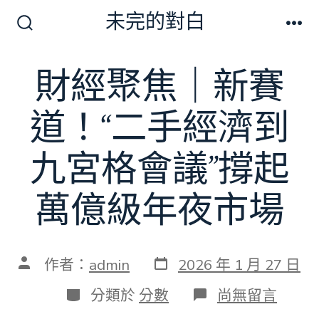
跳
未完的對白
至
搜
選
尋
單
主
切
財經聚焦｜新賽
要
換
開
內
關
道！“二手經濟到
容
九宮格會議”撐起
萬億級年夜市場
發
文
作者：
admin
2026 年 1 月 27 日
表
章
日
作
分
在
分類於
分數
尚無留言
期
者
類
〈財