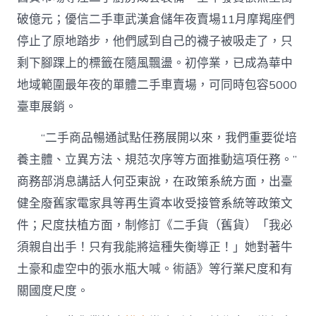
破億元；優信二手車武漢倉儲年夜賣場11月摩羯座們
停止了原地踏步，他們感到自己的襪子被吸走了，只
剩下腳踝上的標籤在隨風飄盪。初停業，已成為華中
地域範圍最年夜的單體二手車賣場，可同時包容5000
臺車展銷。
“二手商品暢通試點任務展開以來，我們重要從培
養主體、立異方法、規范次序等方面推動這項任務。”
商務部消息講話人何亞東說，在政策系統方面，出臺
健全廢舊家電家具等再生資本收受接管系統等政策文
件；尺度扶植方面，制修訂《二手貨（舊貨）「我必
須親自出手！只有我能將這種失衡導正！」她對著牛
土豪和虛空中的張水瓶大喊。術語》等行業尺度和有
關國度尺度。