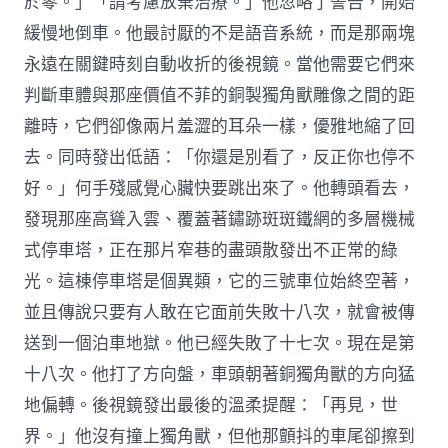
於零。」「請考慮放棄治療。」他忽略了警告，開始
緩慢地倒車。他最討厭的不是語音系統，而是那兩塊
永遠在關鍵時刻自動收折的後視鏡。當他需要它們來
判斷車體與那座價值不菲的銅製獨角獸雕像之間的距
離時，它們卻像兩片羞澀的耳朵一樣，優雅地縮了回
去。同時發出低語：「你還是別看了，反正你也停不
好。」何手殘感覺心臟快要跳出來了。他轉頭看去，
發現那座高聳入雲、覆蓋著鏽跡斑斑鐵網的多層機械
式停車塔，正在那片窄巷的盡頭散發出不正常的綠
光。這棟停車塔是個異類，它的三號車位始終空著，
並且傳說只要有人敢在它面前失敗十八次，就會被傳
送到一個泊車地獄。他已經失敗了十七次。現在是第
十八次。他打了方向盤，車頭朝著銅獨角獸的方向猛
地偏轉。後視鏡發出最後的溫柔提醒：「再見，世
界。」他沒有撞上獨角獸，但他那顫抖的車尾卻擦到