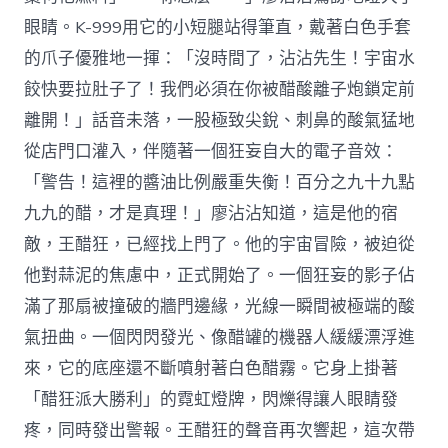
眼睛。K-999用它的小短腿站得筆直，戴著白色手套
的爪子優雅地一揮：「沒時間了，沾沾先生！宇宙水
餃快要拉肚子了！我們必須在你被醋酸離子炮鎖定前
離開！」話音未落，一股極致尖銳、刺鼻的酸氣猛地
從店門口灌入，伴隨著一個狂妄自大的電子音效：
「警告！這裡的醬油比例嚴重失衡！百分之九十九點
九九的醋，才是真理！」廖沾沾知道，這是他的宿
敵，王醋狂，已經找上門了。他的宇宙冒險，被迫從
他對蒜泥的焦慮中，正式開始了。一個狂妄的影子佔
滿了那扇被撞破的牆門邊緣，光線一瞬間被極端的酸
氣扭曲。一個閃閃發光、像醋罐的機器人緩緩漂浮進
來，它的底座還不斷噴射著白色醋霧。它身上掛著
「醋狂派大勝利」的霓虹燈牌，閃爍得讓人眼睛發
疼，同時發出警報。王醋狂的聲音再次響起，這次帶