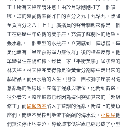
正！所有天秤座請注意！由於月球剛剛打了一個噴
嚏，您的戀愛機率從昨日的百分之九十九點九，陡降
至負百分之八十七！」廣播員的聲音聽起來像是一個
正在經歷中年危機的雙子座，充滿了戲劇性的絕望。
張水瓶，一個典型的水瓶座，立刻感到一陣恐慌，這
是他患有「星座預報壓力症候群」後的標準反應。他
單戀著住在隔壁棟、經營一家「平衡美學」咖啡館的
林天秤。林天秤完美得像是從黃金分割線中走出來的
藝術品。而張水瓶的人生，則像一團被獅子座暴君隨
意亂踢的毛線球，充滿了混亂與錯位。他衝到窗邊，
往外看去。整座城市已經因為這個突如其來的「超級
修正」而
瑜伽教室
陷入了荒謬的混亂。街道上的雙魚
座們，開始不受控制地流下鹹鹹的海水淚，
小樹屋
他
們無法停止地哭泣，導致城市低窪處已經形成了小型