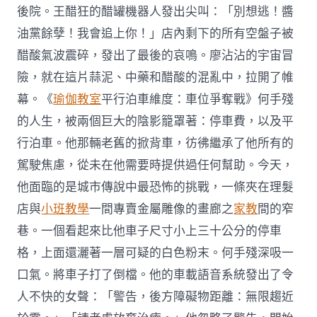
後院。王醋狂的醋罐機器人發出尖叫：「別想逃！醬
油黨餘孽！我會追上你！」店內剩下的所有空盤子被
醋酸氣波震碎，發出了最後的哀鳴。廖沾沾的宇宙冒
險，就在這片蒜泥、中藥和醋酸的混亂中，拉開了帷
幕。《
瑜伽教室
平行泊車維度：車位爭奪戰》何手殘
的人生，被兩個巨大的陰影籠罩著：停車費，以及平
行泊車。他那輛老舊的掀背車，彷彿繼承了他所有的
駕駛焦慮，從未在他需要時提供過任何幫助。今天，
他面臨的是城市傳說中最恐怖的挑戰，一條夾在理髮
店與
小班教學
一間專賣金屬雕像的畫廊之
家教
間的窄
巷。一個看起來比他車子尺寸小上三十公分的停車
格，上面還灑著一層可疑的白色粉末。何手殘深吸一
口氣。將車子打了倒檔。他的車載語音系統發出了令
人不快的女聲：「警告，後方障礙物距離：無限趨近