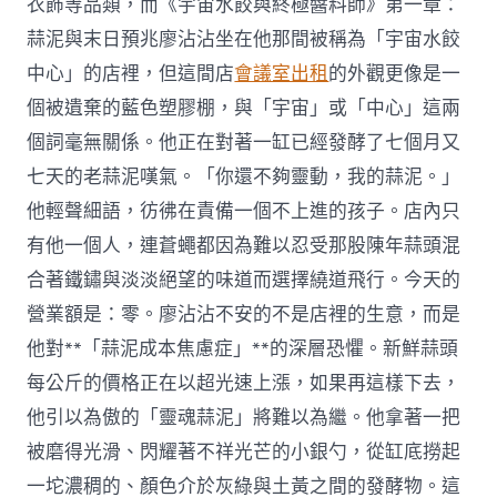
衣飾等品類，而《宇宙水餃與終極醬料師》第一章：
蒜泥與末日預兆廖沾沾坐在他那間被稱為「宇宙水餃
中心」的店裡，但這間店
會議室出租
的外觀更像是一
個被遺棄的藍色塑膠棚，與「宇宙」或「中心」這兩
個詞毫無關係。他正在對著一缸已經發酵了七個月又
七天的老蒜泥嘆氣。「你還不夠靈動，我的蒜泥。」
他輕聲細語，彷彿在責備一個不上進的孩子。店內只
有他一個人，連蒼蠅都因為難以忍受那股陳年蒜頭混
合著鐵鏽與淡淡絕望的味道而選擇繞道飛行。今天的
營業額是：零。廖沾沾不安的不是店裡的生意，而是
他對**「蒜泥成本焦慮症」**的深層恐懼。新鮮蒜頭
每公斤的價格正在以超光速上漲，如果再這樣下去，
他引以為傲的「靈魂蒜泥」將難以為繼。他拿著一把
被磨得光滑、閃耀著不祥光芒的小銀勺，從缸底撈起
一坨濃稠的、顏色介於灰綠與土黃之間的發酵物。這