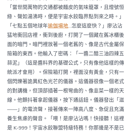
「當世間萬物的交通都被麵皮的氣味籠罩，且燈號恒
綠、聲如湯沸時，便是宇宙水餃臨界點到來之時。」
「七點五個地球年
瑜伽場地
…怎麼這麼快？」廖沾沾
猛地衝回店裡，衝到後廚，打開了一個藏在舊冰櫃後
面的暗門。暗門裡放著一個老舊的、像是古代金屬保
險箱的東西。他輸入了密碼：「一醬二醋三油四辣五
蒜泥」（這是醬料界的基礎公式，只有像他這樣的傳
統派才會用）。保險箱打開，裡面沒有黃金，只有一
個閃爍著詭異紅色光芒的儀器。這儀器很像一個老式
的對講機，但頂部插著一根彎曲的、像韭菜一樣的天
線。他顫抖著拿起儀器，按下通話鈕。儀器發出「滋
——」的電流聲，接著傳來一陣高八度、急促且充滿
養生焦慮的聲音。「喂！是廖沾沾嗎！快接聽！這裡
是 K-999！宇宙水餃聯盟特級特務！你那邊是不是已