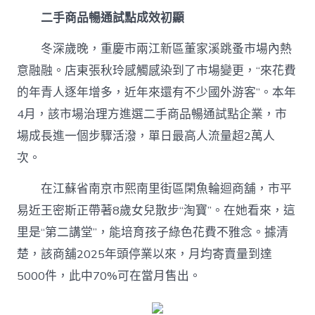
夜
二手商品暢通試點成效初顯
市
場〉
冬深歲晚，重慶市兩江新區董家溪跳蚤市場內熱
中
意融融。店東張秋玲感觸感染到了市場變更，“來花費
的年青人逐年增多，近年來還有不少國外游客”。本年
4月，該市場治理方進選二手商品暢通試點企業，市
場成長進一個步驟活潑，單日最高人流量超2萬人
次。
在江蘇省南京市熙南里街區閑魚輪迴商舖，市平
易近王密斯正帶著8歲女兒散步“淘寶”。在她看來，這
里是“第二講堂”，能培育孩子綠色花費不雅念。據清
楚，該商舖2025年頭停業以來，月均寄賣量到達
5000件，此中70%可在當月售出。