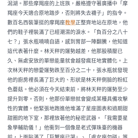
潟湖。那些摩羯座的上班族，嚴格遵守著廣播中「摩
羯座今天適合原地踏步，否則將失去襪子」的指令。
數百名西裝筆挺的摩羯座
教學
正整齊地站在原地，他
們的鞋子裡裝滿了已經潮濕的淚水。「負百分之八十
七？」張水瓶喃喃自語，感到胃部一陣翻騰，他知道
這代表著什麼。林天秤的運勢越差，他那股積壓已
久、無處安放的單戀能量就會越發瘋狂地實體化。上
次林天秤的戀愛運勢跌至百分之二十，張水瓶就發現
他的廚房裡長滿了巨大的、形狀是林天秤側臉的粉紅
色蘑菇。他必須在今天結束前，將林天秤的運勢至少
提升到零。否則，他那份單戀就會變成某種具備攻擊
性的實體。他緊張地跑進他堆滿了星座圖表和過期甜
甜圈的地下室，那裡放著他的秘密武器。「我需要星
象學輔助儀！」他衝到一個像是老式彈珠臺的機器
前，上面貼滿了「巨蟹座已哭」、「處女座勿碰」等