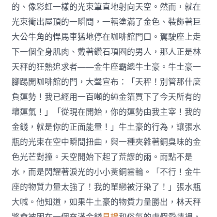
的、像彩虹一樣的光束筆直地射向天空。然而，就在
光束衝出屋頂的一瞬間，一輛塗滿了金色、裝飾著巨
大公牛角的悍馬車猛地停在咖啡館門口。駕駛座上走
下一個全身肌肉、戴著鑽石項圈的男人，那人正是林
天秤的狂熱追求者——金牛座霸總牛土豪。牛土豪一
腳踢開咖啡館的門，大聲宣布：「天秤！別管那什麼
負運勢！我已經用一百噸的純金箔買下了今天所有的
壞運氣！」「從現在開始，你的運勢由我主宰！我的
金錢，就是你的正面能量！」牛土豪的行為，讓張水
瓶的光束在空中瞬間扭曲，與一種夾雜著銅臭味的金
色光芒對撞。天空開始下起了荒謬的雨。雨點不是
水，而是閃耀著淚光的小小黃銅齒輪。「不行！金牛
座的物質力量太強了！我的單戀被汙染了！」張水瓶
大喊。他知道，如果牛土豪的物質力量勝出，林天秤