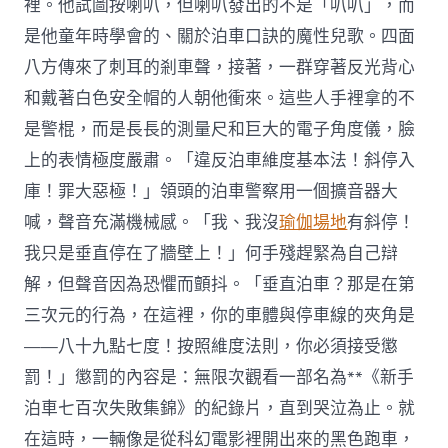
裡。他試圖按喇叭，但喇叭發出的不是「叭叭」，而
是他童年時學會的、關於泊車口訣的魔性兒歌。四面
八方傳來了刺耳的剎車聲，接著，一群穿著反光背心
和戴著白色安全帽的人朝他衝來。這些人手裡拿的不
是警棍，而是長長的測量尺和巨大的電子角度儀，臉
上的表情極度嚴肅。「違反泊車維度基本法！斜停入
庫！罪大惡極！」領頭的泊車警察用一個擴音器大
喊，聲音充滿機械感。「我、我沒
瑜伽場地
有斜停！
我只是垂直停在了牆壁上！」何手殘趕緊為自己辯
解，但聲音因為恐懼而顫抖。「垂直泊車？那是在第
三次元的行為，在這裡，你的車體與停車線的夾角是
——八十九點七度！按照維度法則，你必須接受懲
罰！」懲罰的內容是：無限次觀看一部名為**《新手
泊車七百次失敗集錦》的紀錄片，直到哭泣為止。就
在這時，一輛像是從科幻電影裡開出來的黑色跑車，