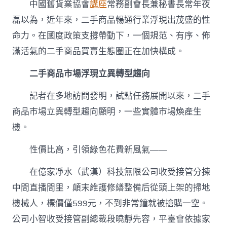
中國舊貨業協會
講座
常務副會長兼秘書長常年夜
磊以為，近年來，二手商品暢通行業浮現出茂盛的性
命力。在國度政策支撐帶動下，一個規范、有序、佈
滿活氣的二手商品買賣生態圈正在加快構成。
二手商品市場浮現立異轉型趨向
記者在多地訪問發明，試點任務展開以來，二手
商品市場立異轉型趨向顯明，一些實體市場煥產生
機。
性價比高，引領綠色花費新風氣——
在億家凈水（武漢）科技無限公司收受接管分揀
中間直播間里，顛末維護修繕整備后從頭上架的掃地
機械人，標價僅599元，不到非常鐘就被搶購一空。
公司小智收受接管副總裁段曉靜先容，平臺會依據家