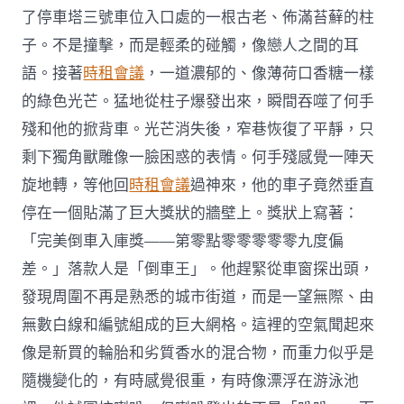
了停車塔三號車位入口處的一根古老、佈滿苔蘚的柱
子。不是撞擊，而是輕柔的碰觸，像戀人之間的耳
語。接著
時租會議
，一道濃郁的、像薄荷口香糖一樣
的綠色光芒。猛地從柱子爆發出來，瞬間吞噬了何手
殘和他的掀背車。光芒消失後，窄巷恢復了平靜，只
剩下獨角獸雕像一臉困惑的表情。何手殘感覺一陣天
旋地轉，等他回
時租會議
過神來，他的車子竟然垂直
停在一個貼滿了巨大獎狀的牆壁上。獎狀上寫著：
「完美倒車入庫獎——第零點零零零零零九度偏
差。」落款人是「倒車王」。他趕緊從車窗探出頭，
發現周圍不再是熟悉的城市街道，而是一望無際、由
無數白線和編號組成的巨大網格。這裡的空氣聞起來
像是新買的輪胎和劣質香水的混合物，而重力似乎是
隨機變化的，有時感覺很重，有時像漂浮在游泳池