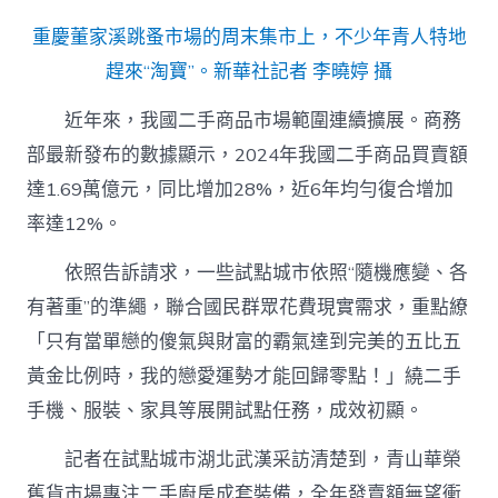
重慶董家溪跳蚤市場的周末集市上，不少年青人特地
趕來“淘寶”。新華社記者 李曉婷 攝
近年來，我國二手商品市場範圍連續擴展。商務
部最新發布的數據顯示，2024年我國二手商品買賣額
達1.69萬億元，同比增加28%，近6年均勻復合增加
率達12%。
依照告訴請求，一些試點城市依照“隨機應變、各
有著重”的準繩，聯合國民群眾花費現實需求，重點繚
「只有當單戀的傻氣與財富的霸氣達到完美的五比五
黃金比例時，我的戀愛運勢才能回歸零點！」繞二手
手機、服裝、家具等展開試點任務，成效初顯。
記者在試點城市湖北武漢采訪清楚到，青山華榮
舊貨市場專注二手廚房成套裝備，全年發賣額無望衝