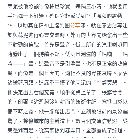
蒜泥被他照顧得像稀世珍寶，每隔三小時，他就要用
手指彈一下缸邊，確保它能感受到**「溫和的震動」
**，以助其在精神上達到圓
分享
滿。就在廖沾沾專注
於與蒜泥進行心靈交流時，外面的世界開始發出一些
不對勁的信號。首先是聲音。街上所有的汽車喇叭同
時發出了一個持續不斷、低沉且潮濕的「咕嚕——咕
嚕——」聲。這聲音不是引擎聲，也不是正常的鳴笛
聲，而像是一個巨大的、消化不良的胃在哀嚎。廖沾
沾皺著眉頭，這嚴重干擾了他蒜泥的「寧靜冥想」。
他決定出去看個究竟，順手從桌上拿了一張髒兮兮
的，印著《沾醬秘笈》封面的皺衛生紙，塞進口袋以
備不時之需。他一腳踏出店門，立刻被眼前的景象震
驚了。整條城市的主幹道上，數百個交通信號燈，從
東邊到西邊，從高架橋到巷弄口，全部變成了綠燈。