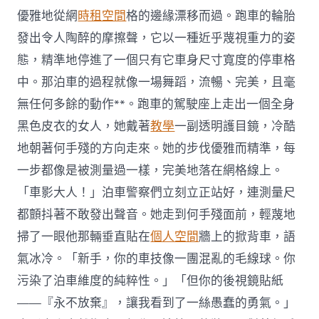
優雅地從網
時租空間
格的邊緣漂移而過。跑車的輪胎
發出令人陶醉的摩擦聲，它以一種近乎蔑視重力的姿
態，精準地停進了一個只有它車身尺寸寬度的停車格
中。那泊車的過程就像一場舞蹈，流暢、完美，且毫
無任何多餘的動作**。跑車的駕駛座上走出一個全身
黑色皮衣的女人，她戴著
教學
一副透明護目鏡，冷酷
地朝著何手殘的方向走來。她的步伐優雅而精準，每
一步都像是被測量過一樣，完美地落在網格線上。
「車影大人！」泊車警察們立刻立正站好，連測量尺
都顫抖著不敢發出聲音。她走到何手殘面前，輕蔑地
掃了一眼他那輛垂直貼在
個人空間
牆上的掀背車，語
氣冰冷。「新手，你的車技像一團混亂的毛線球。你
污染了泊車維度的純粹性。」「但你的後視鏡貼紙
——『永不放棄』，讓我看到了一絲愚蠢的勇氣。」