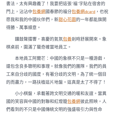
書法，太有興趣義了！我要把這張“福”字貼在宿舍的
門上，沾沾中
包養網
國春節的福分
包養網dcard
，也祝
愿我和我的中國伙伴們，新
甜心花園
的一年都能旗開
得勝、萬事順意。
鑼鼓聲擂響，喜慶的氣氛
包養
剎時舒展開來。象
棋桌前，圍滿了獵奇確當地員工。
本地員工阿爾芒：中國的象棋不只是一種游戲，
還包含良多聰明和事理。就像我們的團隊，我們的員
工來自分歧的國度，有著分歧的文明，為了統一個目
的而盡力，一路扶植這片地盤。這真是太了不得了！
小小棋盤，承載著跨文明交通的暖和友誼。當異
國的笑容與中國的對聯和紅燈籠
包養網
彼此照映，人
們看到的不只是中國傳統文明的強盛吸引力與性命