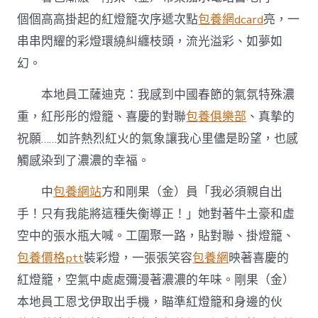
養
個個高高掛起的紅燈籠次序遞次點
包養網dcard
亮，一
價
格;
串串閃耀的彩燈環繞糾纏枝頭，流光溢彩、如夢如
“這
幻。
熱
烈
紅
本地員工薩迪克：我感到中國春節的氣氛特殊濃
火
重，紅彤彤的燈籠、喜慶的對聯
包養俱樂部
、真摯的
的
氣
祝願……如許熱烈紅火的氣象讓我心里儘是盼望，也感
象
觸感染到了濃濃的幸福。
讓
我
中
包養網站
方和剛果（金）員「我必須親自出
心
里
手！只有我能將這種失衡導正！」她對著牛土豪和虛
儘
是
空中的張水瓶大喊。工圍聚一路，貼對聯、掛燈籠、
盼
包養價格ptt
裝彩燈，一張張笑容
包養網
映著喜慶的
望”〉
中
紅燈籠，空氣中處處彌漫著濃濃的年味。剛果（金）
本地員工恩戈伊取出手機，瞄準紅燈籠和身邊的伙