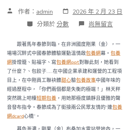
發
文
作者：
admin
2026 年 2 月 23 日
表
章
日
作
分
在
分類於
分數
尚無留言
期
者
類
〈資
訊
有
跟著馬年春節到臨，在非洲國度剛果（金），一
故
事
場場沉醉式中國春節體驗運動溫情啟
包養網
幕。
包養
｜
網
掛燈籠、貼福字、寫
包養網ppt
對聯此刻，她看到
中
國
了什麼？、包餃子……在中國企業承建和運營的工程項
年
目上，在中剛員工聯袂體
甜心
驗
包養故事
中國年味的
味
兒
經過歷程中，「你們兩個都是失衡的極端！」林天秤
遠
突然跳上吧檯
短期包養
，用她那極度鎮靜且優雅的聲
飄
非
音發布指令。春節成為了銜接兩公民眾友情的“連
包養
洲
&#32
網dcard
心橋”。
專
包
暮色漸濃，剛果（金）布桑加水電站營地內，一