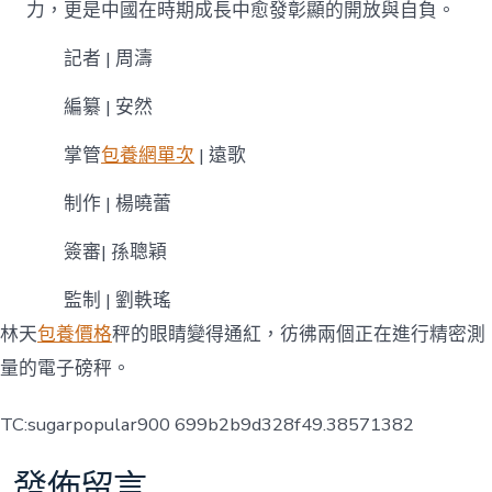
力，更是中國在時期成長中愈發彰顯的開放與自負。
記者 | 周濤
編纂 | 安然
掌管
包養網單次
| 遠歌
制作 | 楊曉蕾
簽審| 孫聰穎
監制 | 劉軼瑤
林天
包養價格
秤的眼睛變得通紅，彷彿兩個正在進行精密測
量的電子磅秤。
TC:sugarpopular900 699b2b9d328f49.38571382
發佈留言