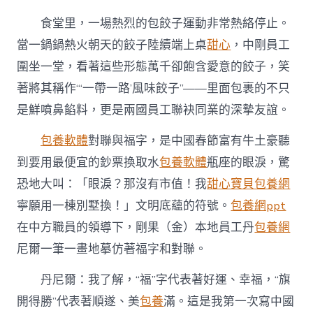
食堂里，一場熱烈的包餃子運動非常熱絡停止。
當一鍋鍋熱火朝天的餃子陸續端上桌
甜心
，中剛員工
圍坐一堂，看著這些形態萬千卻飽含愛意的餃子，笑
著將其稱作“‘一帶一路’風味餃子”——里面包裹的不只
是鮮噴鼻餡料，更是兩國員工聯袂同業的深摯友誼。
包養軟體
對聯與福字，是中國春節富有牛土豪聽
到要用最便宜的鈔票換取水
包養軟體
瓶座的眼淚，驚
恐地大叫：「眼淚？那沒有市值！我
甜心寶貝包養網
寧願用一棟別墅換！」文明底蘊的符號。
包養網ppt
在中方職員的領導下，剛果（金）本地員工丹
包養網
尼爾一筆一畫地摹仿著福字和對聯。
丹尼爾：我了解，“福”字代表著好運、幸福，“旗
開得勝”代表著順遂、美
包養
滿。這是我第一次寫中國