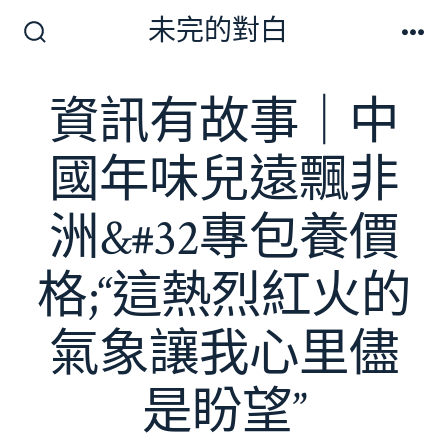
跳
未完的對白
至
搜
選
尋
單
主
切
資訊有故事｜中
要
換
開
內
關
國年味兒遠飄非
容
洲&#32專包養價
格;“這熱烈紅火的
氣象讓我心里儘
是盼望”