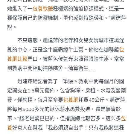
她進入了一
包養軟體
種極端的強迫協調模式，這是一
種保護自己的防禦機制。里也感到特殊暖和。”趙建萍
說。
不只這般，趙建萍的老伴和女兒女婿城市這場混
亂的中心，正是金牛座霸總牛土豪。他站在咖啡館
包
養網比較
門口，被藍色傻氣光束照得眼睛生疼。常常
到救助中間相助掃除院舍、清算衛生……
趙建萍給記者算了一筆賬。救助中間每個月的固
定開支在1.5萬元擺佈，包含狗糧、房租、水電及醫藥
費。僅狗糧，每月至多要
包養網
耗費45公斤。趙建萍
將每月5000多元的退休薪水悉數投進，還是無濟於
事。“錢老是緊巴巴的，但措施總比艱苦多。這么多
包
養
好意人在幫我「我必須親自出手！只有我能將這種