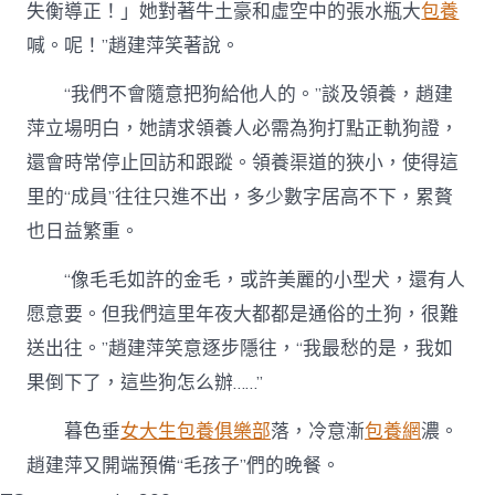
失衡導正！」她對著牛土豪和虛空中的張水瓶大
包養
喊。呢！”趙建萍笑著說。
“我們不會隨意把狗給他人的。”談及領養，趙建
萍立場明白，她請求領養人必需為狗打點正軌狗證，
還會時常停止回訪和跟蹤。領養渠道的狹小，使得這
里的“成員”往往只進不出，多少數字居高不下，累贅
也日益繁重。
“像毛毛如許的金毛，或許美麗的小型犬，還有人
愿意要。但我們這里年夜大都都是通俗的土狗，很難
送出往。”趙建萍笑意逐步隱往，“我最愁的是，我如
果倒下了，這些狗怎么辦……”
暮色垂
女大生包養俱樂部
落，冷意漸
包養網
濃。
趙建萍又開端預備“毛孩子”們的晚餐。