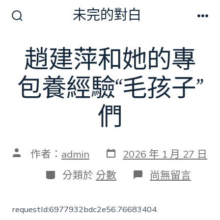
跳
未完的對白
至
搜
選
尋
單
主
切
趙建萍和她的專
要
換
開
內
關
包養經驗“毛孩子”
容
們
發
文
作者：
admin
2026 年 1 月 27 日
表
章
日
作
分
在
分類於
分數
尚無留言
期
者
類
〈趙
建
萍
requestId:6977932bdc2e56.76683404.
和