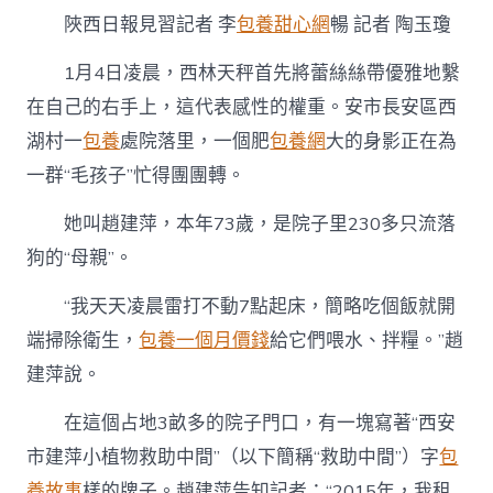
她
陜西日報見習記者 李
包養甜心網
暢 記者 陶玉瓊
的
專
包
1月4日凌晨，西林天秤首先將蕾絲絲帶優雅地繫
養
在自己的右手上，這代表感性的權重。安市長安區西
經
驗
湖村一
包養
處院落里，一個肥
包養網
大的身影正在為
“毛
一群“毛孩子”忙得團團轉。
孩
子”
她叫趙建萍，本年73歲，是院子里230多只流落
們〉
中
狗的“母親”。
“我天天凌晨雷打不動7點起床，簡略吃個飯就開
端掃除衛生，
包養一個月價錢
給它們喂水、拌糧。”趙
建萍說。
在這個占地3畝多的院子門口，有一塊寫著“西安
市建萍小植物救助中間”（以下簡稱“救助中間”）字
包
養故事
樣的牌子。趙建萍告知記者：“2015年，我租