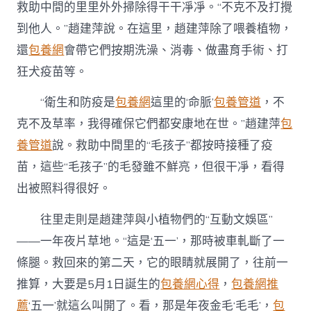
救助中間的里里外外掃除得干干凈凈。“不克不及打攪
到他人。”趙建萍說。在這里，趙建萍除了喂養植物，
還
包養網
會帶它們按期洗澡、消毒、做盡育手術、打
狂犬疫苗等。
“衛生和防疫是
包養網
這里的‘命脈’
包養管道
，不
克不及草率，我得確保它們都安康地在世。”趙建萍
包
養管道
說。救助中間里的“毛孩子”都按時接種了疫
苗，這些“毛孩子”的毛發雖不鮮亮，但很干凈，看得
出被照料得很好。
往里走則是趙建萍與小植物們的“互動文娛區”
——一年夜片草地。“這是‘五一’，那時被車軋斷了一
條腿。救回來的第二天，它的眼睛就展開了，往前一
推算，大要是5月1日誕生的
包養網心得
，
包養網推
薦
‘五一’就這么叫開了。看，那是年夜金毛‘毛毛’，
包