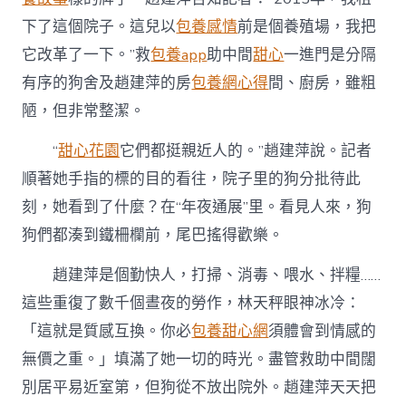
下了這個院子。這兒以
包養感情
前是個養殖場，我把
它改革了一下。”救
包養app
助中間
甜心
一進門是分隔
有序的狗舍及趙建萍的房
包養網心得
間、廚房，雖粗
陋，但非常整潔。
“
甜心花園
它們都挺親近人的。”趙建萍說。記者
順著她手指的標的目的看往，院子里的狗分批待此
刻，她看到了什麼？在“年夜通展”里。看見人來，狗
狗們都湊到鐵柵欄前，尾巴搖得歡樂。
趙建萍是個勤快人，打掃、消毒、喂水、拌糧……
這些重復了數千個晝夜的勞作，林天秤眼神冰冷：
「這就是質感互換。你必
包養甜心網
須體會到情感的
無價之重。」填滿了她一切的時光。盡管救助中間闊
別居平易近室第，但狗從不放出院外。趙建萍天天把