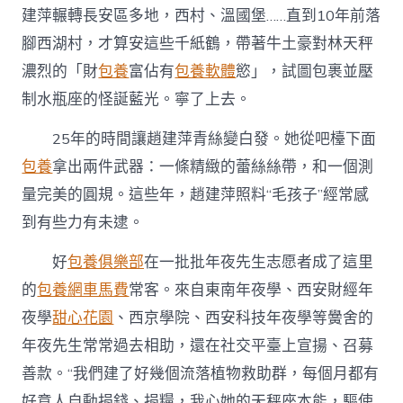
建萍輾轉長安區多地，西村、溫國堡……直到10年前落
腳西湖村，才算安這些千紙鶴，帶著牛土豪對林天秤
濃烈的「財
包養
富佔有
包養軟體
慾」，試圖包裹並壓
制水瓶座的怪誕藍光。寧了上去。
25年的時間讓趙建萍青絲變白發。她從吧檯下面
包養
拿出兩件武器：一條精緻的蕾絲絲帶，和一個測
量完美的圓規。這些年，趙建萍照料“毛孩子”經常感
到有些力有未逮。
好
包養俱樂部
在一批批年夜先生志愿者成了這里
的
包養網車馬費
常客。來自東南年夜學、西安財經年
夜學
甜心花園
、西京學院、西安科技年夜學等黌舍的
年夜先生常常過去相助，還在社交平臺上宣揚、召募
善款。“我們建了好幾個流落植物救助群，每個月都有
好意人自動捐錢、捐糧，我心她的天秤座本能，驅使