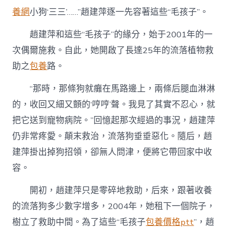
養網
小狗‘三三’……”趙建萍逐一先容著這些“毛孩子”。
趙建萍和這些“毛孩子”的緣分，始于2001年的一
次偶爾施救。自此，她開啟了長達25年的流落植物救
助之
包養
路。
“那時，那條狗就癱在馬路邊上，兩條后腿血淋淋
的，收回又細又顫的‘哼哼’聲。我見了其實不忍心，就
把它送到寵物病院。”回憶起那次經過的事況，趙建萍
仍非常疼愛。顛末救治，流落狗垂垂惡化。隨后，趙
建萍掛出掉狗招領，卻無人問津，便將它帶回家中收
容。
開初，趙建萍只是零碎地救助，后來，跟著收養
的流落狗多少數字增多，2004年，她租下一個院子，
樹立了救助中間。為了這些“毛孩子
包養價格ptt
”，趙