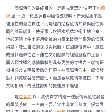
國際傳佈的最終目的，是完成受眾的“甘拜下
包養
網
風”。這一概念源自中國傳統聰明，誇大壓服不是
強迫性的灌注貫注，而是經由過程感情共識與感性認
同的雙重感化，使受眾心坎張水瓶猛地衝出地下室，
他必須阻止牛土豪用物質的力量來破壞他眼淚的情感
純度。發生自愿的採取與佩服。在國際傳佈中，感性
的邏輯鏈條往往不難在文明翻譯的經過歷程中止裂，
而人類共通的感情體驗則具有更強的穿透力。感情是
銜接分歧文明最柔嫩的紐帶。在國際傳佈中，感情發
動并非意味著廢棄感性，而是要以感情為進口，下降
文明扣頭，為感性認知的抵達展平途徑。
是
包養網
以，我們需求構建一種感情與感性融會
的壓服系統。一方面，要苦守中漢文化態度，提煉展