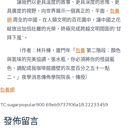
讓我們以更具溫度的故事、更具深度的思惟、更
具廣度的視野，向世界展示一個真正的、平面、
包養
網
周全的中國，在人類文明的百花圃中，讓中國之花
綻放出加倍壯麗的光榮，終極完成跨越文明間距的“甘
拜下風”。
（作者：林升棟，廈門年「
包養
第二階段：顏色
與氣味的完美協調。張水瓶，你必須將你的怪誕藍
色，調配成我咖啡館牆壁的灰度百分之五十一點
二。」夜學消息傳佈學院院長、傳授）
包養網
TC:sugarpopular900 69eb9737f06a18.22233459
發佈留言