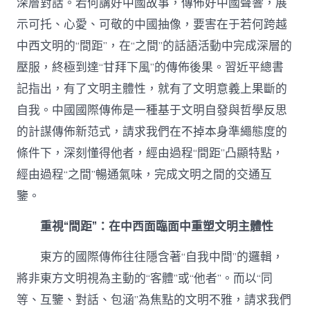
深層對話。若何講好中國故事，傳佈好中國聲響，展
示可托、心愛、可敬的中國抽像，要害在于若何跨越
中西文明的“間距”，在“之間”的話語活動中完成深層的
壓服，終極到達“甘拜下風”的傳佈後果。習近平總書
記指出，有了文明主體性，就有了文明意義上果斷的
自我。中國國際傳佈是一種基于文明自發與哲學反思
的計謀傳佈新范式，請求我們在不掉本身準繩態度的
條件下，深刻懂得他者，經由過程“間距”凸顯特點，
經由過程“之間”暢通氣味，完成文明之間的交通互
鑒。
重視“間距”：在中西面臨面中重塑文明主體性
東方的國際傳佈往往隱含著“自我中間”的邏輯，
將非東方文明視為主動的“客體”或“他者”。而以“同
等、互鑒、對話、包涵”為焦點的文明不雅，請求我們