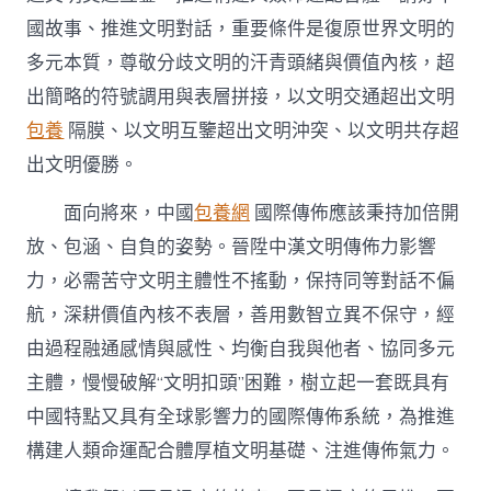
國故事、推進文明對話，重要條件是復原世界文明的
多元本質，尊敬分歧文明的汗青頭緒與價值內核，超
出簡略的符號調用與表層拼接，以文明交通超出文明
包養
隔膜、以文明互鑒超出文明沖突、以文明共存超
出文明優勝。
面向將來，中國
包養網
國際傳佈應該秉持加倍開
放、包涵、自負的姿勢。晉陞中漢文明傳佈力影響
力，必需苦守文明主體性不搖動，保持同等對話不偏
航，深耕價值內核不表層，善用數智立異不保守，經
由過程融通感情與感性、均衡自我與他者、協同多元
主體，慢慢破解“文明扣頭”困難，樹立起一套既具有
中國特點又具有全球影響力的國際傳佈系統，為推進
構建人類命運配合體厚植文明基礎、注進傳佈氣力。