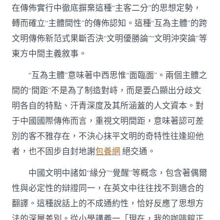
在傳佈實行中徹底摒棄這種“主客二分”的思想定勢，
轉而確立“主體間性”的傳佈認知。這種“互為主體”的跨
文明傳佈新范式果斷否決“文明優勝論”“文明沖突論”等
東方中間主義敘事。
“互為主體”意味著中西思惟“面臨面”。兩個主體之
間的“間距”不是為了制造對峙，而是要凸顯出分歧文
明各自的特點、汗青深度及其所涵蓋的人文資本。對
于中國國際傳佈而言，重視文明間距，意味著認可差
別的客不雅存在，不決心抹平文明的奇特性往逢迎他
者，也不固步自封地謝
包養網
絕交通。
中國文明中諸如“緣分”“覺醒”等概念，包含著偶爾
性與必定性的辯證同一，在英文中往往找不到適合的
翻譯。這種說話上的不成通約性，恰好反應了思想方
法的深層差別。從小學講義一「現在，我的咖啡館正