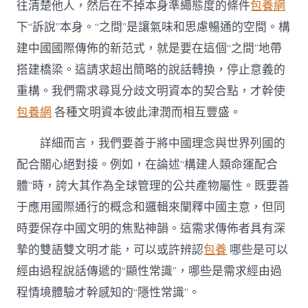
往清楚他人，然后在不掉本身準繩態度的條件
包養網
下“訴說”本身。“之間”是讓氣味和思慮暢通的空間。構
建中國國際傳佈的新范式，就是要在這個“之間”地帶
搭建橋梁。這請求超出簡略的說話轉換，停止意義的
重構。我們需求尋覓分歧文明資本的契合點，才幹使
包養網
各種文明資本彼此津潤而相互豐盛。
詳細而言，我們要善于將中國理念與世界列國的
配合關心絕對接。例如，在論述“構建人類命運配合
體”時，誇大其作為全球管理的公共產物屬性。既要善
于應用國際通行的概念和邏輯來闡釋中國主意，但同
時要保存中國文明的焦點神韻。這需求傳佈者具有深
摯的雙語雙文明才能，可以或許辨認
包養
哪些是可以
經由過程說話傳遞的“顯性常識”，哪些是需求經由過
程情境體驗才幹感知的“隱性常識”。