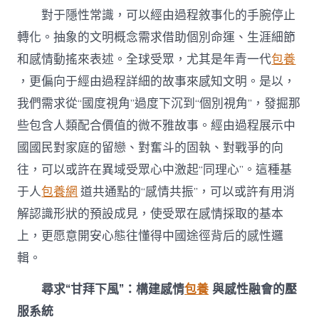
對于隱性常識，可以經由過程敘事化的手腕停止
轉化。抽象的文明概念需求借助個別命運、生涯細節
和感情動搖來表述。全球受眾，尤其是年青一代
包養
，更偏向于經由過程詳細的故事來感知文明。是以，
我們需求從“國度視角”過度下沉到“個別視角”，發掘那
些包含人類配合價值的微不雅故事。經由過程展示中
國國民對家庭的留戀、對奮斗的固執、對戰爭的向
往，可以或許在異域受眾心中激起“同理心”。這種基
于人
包養網
道共通點的“感情共振”，可以或許有用消
解認識形狀的預設成見，使受眾在感情採取的基本
上，更愿意開安心態往懂得中國途徑背后的感性邏
輯。
尋求“甘拜下風”：構建感情
包養
與感性融會的壓
服系統