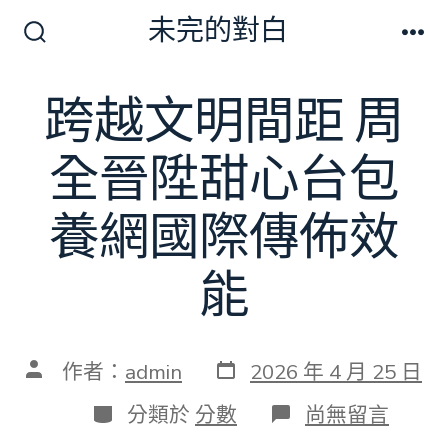
跳
未完的對白
至
搜
選
尋
單
主
切
跨越文明間距 周
要
換
開
內
關
全晉陞甜心台包
容
養網國際傳佈效
能
發
文
作者：
admin
2026 年 4 月 25 日
表
章
日
作
分
在
分類於
分數
尚無留言
期
者
類
〈跨