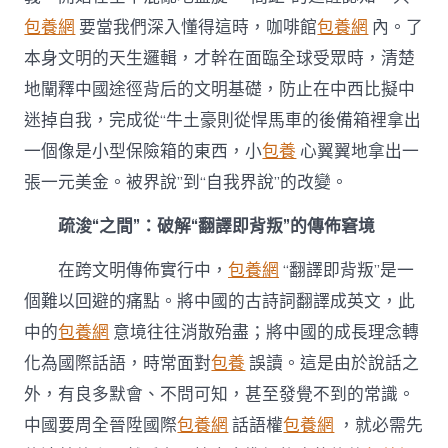
包養網
要當我們深入懂得這時，咖啡館
包養網
內。了
本身文明的天生邏輯，才幹在面臨全球受眾時，清楚
地闡釋中國途徑背后的文明基礎，防止在中西比擬中
迷掉自我，完成從“牛土豪則從悍馬車的後備箱裡拿出
一個像是小型保險箱的東西，小
包養
心翼翼地拿出一
張一元美金。被界說”到“自我界說”的改變。
疏浚“之間”：破解“翻譯即背叛”的傳佈窘境
在跨文明傳佈實行中，
包養網
“翻譯即背叛”是一
個難以回避的痛點。將中國的古詩詞翻譯成英文，此
中的
包養網
意境往往消散殆盡；將中國的成長理念轉
化為國際話語，時常面對
包養
誤讀。這是由於說話之
外，有良多默會、不問可知，甚至發覺不到的常識。
中國要周全晉陞國際
包養網
話語權
包養網
，就必需先