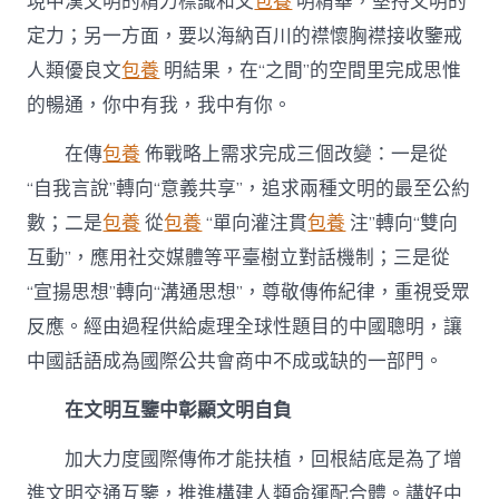
現中漢文明的精力標識和文
包養
明精華，堅持文明的
定力；另一方面，要以海納百川的襟懷胸襟接收鑒戒
人類優良文
包養
明結果，在“之間”的空間里完成思惟
的暢通，你中有我，我中有你。
在傳
包養
佈戰略上需求完成三個改變：一是從
“自我言說”轉向“意義共享”，追求兩種文明的最至公約
數；二是
包養
從
包養
“單向灌注貫
包養
注”轉向“雙向
互動”，應用社交媒體等平臺樹立對話機制；三是從
“宣揚思想”轉向“溝通思想”，尊敬傳佈紀律，重視受眾
反應。經由過程供給處理全球性題目的中國聰明，讓
中國話語成為國際公共會商中不成或缺的一部門。
在文明互鑒中彰顯文明自負
加大力度國際傳佈才能扶植，回根結底是為了增
進文明交通互鑒，推進構建人類命運配合體。講好中