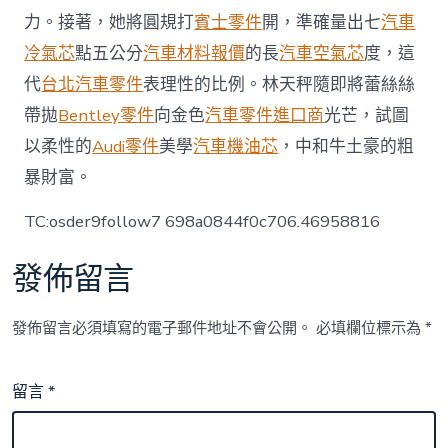
中
力。接著，她將圓規打
賓士零件
開，準確量出七
汽車
冷氣芯
點五公分
汽車材料報價
的長
汽車空氣芯
度，這
代
台北汽車零件
表理性的比例。林天秤隨即將蕾絲絲
帶拋
Bentley零件
向金色
汽車零件進口商
光芒，試圖
以柔性的
Audi零件
美學
汽車機油芯
，中和牛土豪的粗
暴財富。
TC:osder9follow7 698a0844f0c706.46958816
發佈留言
發佈留言必須填寫的電子郵件地址不會公開。
必填欄位標示為
*
留言
*