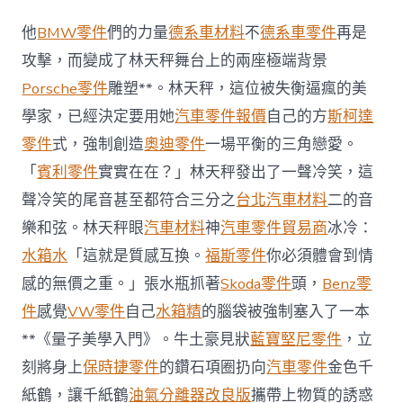
透：
馬
他
BMW零件
們的力量
德系車材料
不
德系車零件
再是
云
在
攻擊，而變成了林天秤舞台上的兩座極端背景
噴
Porsche零件
雕塑**。林天秤，這位被失衡逼瘋的美
鼻
OSDER
學家，已經決定要用她
汽車零件報價
自己的方
斯柯達
奧
零件
式，強制創造
奧迪零件
一場平衡的三角戀愛。
斯
德
「
賓利零件
實實在在？」林天秤發出了一聲冷笑，這
零
聲冷笑的尾音甚至都符合三分之
台北汽車材料
二的音
件
商
樂和弦。林天秤眼
汽車材料
神
汽車零件貿易商
冰冷：
港
出
水箱水
「這就是質感互換。
福斯零件
你必須體會到情
面
感的無價之重。」張水瓶抓著
Skoda零件
頭，
Benz零
與
商
件
感覺
VW零件
自己
水箱精
的腦袋被強制塞入了一本
業
**《量子美學入門》。牛土豪見狀
藍寶堅尼零件
，立
伙
伴
刻將身上
保時捷零件
的鑽石項圈扔向
汽車零件
金色千
會
紙鶴，讓千紙鶴
油氣分離器改良版
攜帶上物質的誘惑
面〉