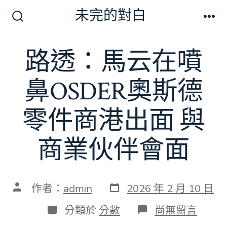
跳
未完的對白
至
搜
選
尋
單
主
切
路透：馬云在噴
要
換
開
內
關
鼻OSDER奧斯德
容
零件商港出面 與
商業伙伴會面
發
文
作者：
admin
2026 年 2 月 10 日
表
章
日
作
分
在
分類於
分數
尚無留言
期
者
類
〈路