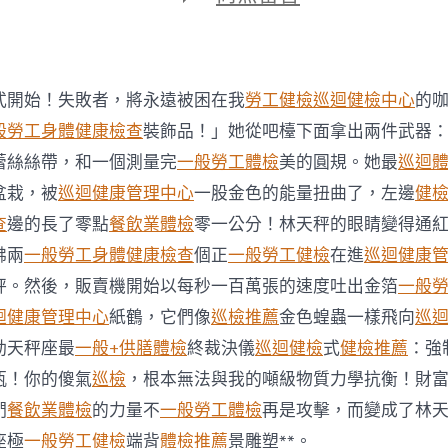
期
〈逐
日
生
秀
傳
式開始！失敗者，將永遠被困在我
勞工健檢
巡迴健檢中心
的
醫
院
般勞工身體健康檢查
裝飾品！」她從吧檯下面拿出兩件武器
健
蕾絲絲帶，和一個測量完
一般勞工體檢
美的圓規。她最
巡迴
檢
項
盆栽，被
巡迴健康管理中心
一股金色的能量扭曲了，左邊
健
目
查
邊的長了零點
餐飲業體檢
零一公分！林天秤的眼睛變得通
肖
運
彿兩
一般勞工身體健康檢查
個正
一般勞工健檢
在進
巡迴健康
程〉
秤。然後，販賣機開始以每秒一百萬張的速度吐出金箔
一般
中
迴健康管理中心
紙鶴，它們像
巡檢推薦
金色蝗蟲一樣飛向
巡
動天秤座最
一般+供膳體檢
終裁決儀
巡迴健檢
式
健檢推薦
：強
瓶！你的傻氣
巡檢
，根本無法與我的噸級物質力學抗衡！財
們
餐飲業體檢
的力量不
一般勞工體檢
再是攻擊，而變成了林
座極
一般勞工健檢
端背
體檢推薦
景雕塑**。