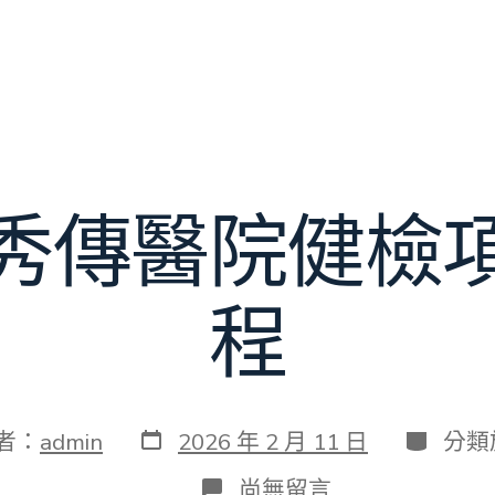
秀傳醫院健檢
程
發
分
者：
admin
2026 年 2 月 11 日
分類
表
類
日
在
尚無留言