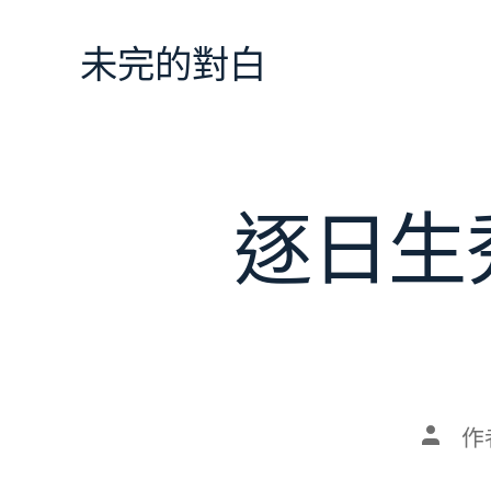
跳
至
未完的對白
主
要
內
容
逐日生
文
作
章
作