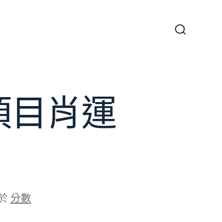
搜
尋
切
換
開
關
項目肖運
於
分數