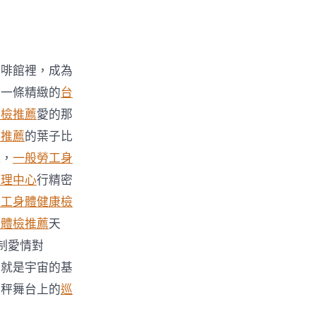
咖啡館裡，成為
：一條精緻的
台
體檢推薦
愛的那
檢推薦
的葉子比
紅，
一般勞工身
管理中心
行精密
勞工身體健康檢
迴體檢推薦
天
制愛情對
富就是宇宙的基
天秤舞台上的
巡