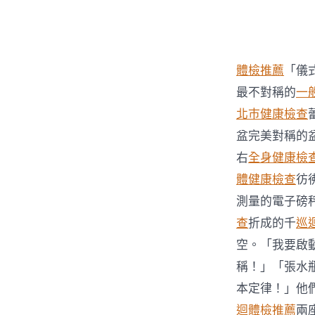
者
體檢推薦
「儀
最不對稱的
一
北巿健康檢查
盆完美對稱的
右
全身健康檢
體健康檢查
彷
測量的電子磅
查
折成的千
巡
空。「我要啟
稱！」「張水
本定律！」他
迴體檢推薦
兩