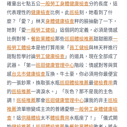
院
確量出七點五公
一般勞工身體健康檢查
分的長度，這
健
代表理性的
健康檢查
比例。此
巡檢
刻，她看到了什
檢
運
麼？「愛？」林天
身體健康檢查
秤的臉抽動了一下，
程〉
她對「愛
一般勞工健檢
」這個詞的定義，必須是情感
中
比例對等。
餐飲業體檢
那些
巡迴體檢推薦
甜甜圈原
一
般勞工體檢
本是他打算用來「
員工健檢
與林天秤進行
甜點哲學討論
勞工健康檢查
」的道具，現在全部成了
武器。「第一
巡迴健康管理中心
階段：情感對等與質
感
台北巿健康檢查
互換。牛土豪，你必須用你最便宜
的一張鈔票，換取張水瓶
巡迴體檢推薦
最
健檢費用
貴
的
巡檢推薦
一滴淚水。」「灰色？那不是我的主色
調！
巡檢推薦
那會
巡迴健康管理中心
讓我的非主
巡檢
推薦
流單戀變成主流的普通愛戀
一般勞工身體健康檢
查
！這
供膳體檢
太不
體檢費用
水瓶座了！」「儀式開
始
健檢推薦
！
巡迴體檢推薦
失
餐飲業體檢
敗者，將永