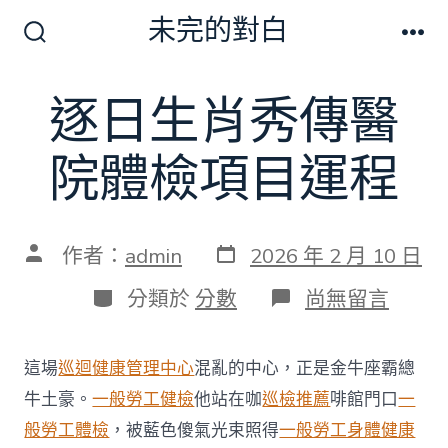
跳
未完的對白
至
搜
選
尋
單
主
切
逐日生肖秀傳醫
要
換
開
內
關
院體檢項目運程
容
發
文
作者：
admin
2026 年 2 月 10 日
表
章
日
作
分
在
分類於
分數
尚無留言
期
者
類
〈逐
日
生
這場
巡迴健康管理中心
混亂的中心，正是金牛座霸總
肖
秀
牛土豪。
一般勞工健檢
他站在咖
巡檢推薦
啡館門口
一
傳
般勞工體檢
，被藍色傻氣光束照得
一般勞工身體健康
醫