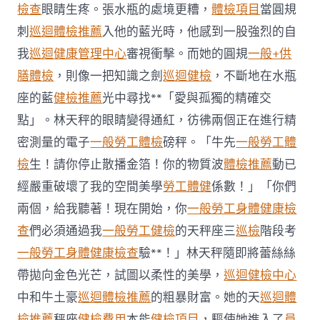
院
檢查
眼睛生疼。張水瓶的處境更糟，
體檢項目
當圓規
體
刺
巡迴體檢推薦
入他的藍光時，他感到一股強烈的自
檢
項
我
巡迴健康管理中心
審視衝擊。而她的圓規
一般+供
目
膳體檢
，則像一把知識之劍
巡迴健檢
，不斷地在水瓶
運
程〉
座的藍
健檢推薦
光中尋找**「愛與孤獨的精確交
中
點」。林天秤的眼睛變得通紅，彷彿兩個正在進行精
密測量的電子
一般勞工體檢
磅秤。「牛先
一般勞工體
檢
生！請你停止散播金箔！你的物質波
體檢推薦
動已
經嚴重破壞了我的空間美學
勞工體健
係數！」「你們
兩個，給我聽著！現在開始，你
一般勞工身體健康檢
查
們必須通過我
一般勞工健檢
的天秤座三
巡檢
階段考
一般勞工身體健康檢查
驗**！」林天秤隨即將蕾絲絲
帶拋向金色光芒，試圖以柔性的美學，
巡迴健檢中心
中和牛土豪
巡迴體檢推薦
的粗暴財富。她的天
巡迴體
檢推薦
秤座
健檢費用
本能
健檢項目
，驅使她進入了
員