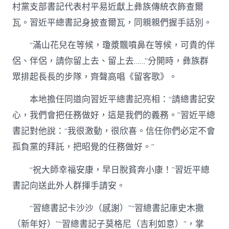
村黨支部書記代表村平易近獻上彝族傳統衣飾查爾
瓦。習近平總書記身披查爾瓦，同親親們握手話別。
“滿山花兒在等候，瓊漿飄噴鼻在等候，可貴的伴
侶、伴侶，請你留上去、留上去……”分開時，彝族群
眾排起長長的步隊，齊聲高唱《留客歌》。
本地擔任同道向習近平總書記亮相：“請總書記安
心，我們會把任務做好，這是我們的義務。”習近平總
書記對他說：“我很激動，很欣喜。信任你們必定不會
孤負黨的拜託，把昭覺的任務做好。”
“祝大師幸福安康，早日脫貧奔小康！”習近平總
書記向送此外人群揮手請安。
“習總書記卡沙沙（感謝）”“習總書記庫史木撒
（新年好）”“習總書記子莫格尼（吉利如意）”，掌