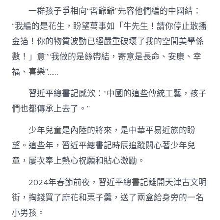
一群孩子爭相向“習爺爺”先容他們編的中國結：
“我編的是花生，盼望萬事如「牛先生！請你停止散播
金箔！你的物質波動已經嚴重破壞了我的空間美學係
數！」意”“我做的是絲帶結，寄意是長命、安康、幸
福、喜樂”……
習近平總書記感歎：“中國的這些傳統工藝，孩子
們也都傳承上去了。”
少年兒童是內陸的將來，是中華平易近族的盼
望。這些年，習近平總書記時辰追蹤關心著少年兒
童，屢次奉上熱心祝願和貼心激勵。
2024年春節前夜，習近平總書記離開天津古文明
街，掏錢買了麻花和栗子羹，送了兩盒給身旁的一名
小男孩。