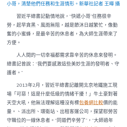
小哥，清楚他們任務和生涯情形。新華社記者 王曄 攝
習近平總書記動情地說，“快遞小哥”任務很辛
勞，起早貪黑、風雨無阻，越是節沐日越繁忙，像勤
奮的小蜜蜂，是最辛苦的休息者，為大師生涯帶來了
方便。
人人間的一切幸福都需求靠辛苦的休息來發明。
總書記曾說：“我們要感激這些美妙生涯的發明者、守
護者。”
2013年2月，習近平總書記離開北京地鐵施工現
場「可惡！這是什麼低級的情緒干擾！」牛土豪對著
天空大吼，他無法理解這種沒有標
包養網比較
價的能
量。、派出所、環衛站、出租客運公司，探望慰勞苦
守職位的一線休息者。“同道們辛勞了”，“大師過年