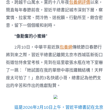
時
念，跨越千山萬水。黨的十八年夜
包養網評價
以來，
專
簡直每年春節前夜，習近平總書記城市深刻下層，察
包
養
實情、拉家常、問冷熱、送祝願。行動所至，飽含密
app
意，留下一個個暖和剎時。
｜
暖
和
“像勤奮的小蜜蜂”
剎
時
2月10日，中華平易近族
包養網
傳統節日春節行
飽
將到來之際，習近平總書記離開北京市西城區新街口
含
密
街道怙恃食堂考核。見到在這里歇張水瓶在地下室嚇
意〉
了一跳：「她試圖在我的單戀中尋找邏輯結構！天秤
中
座太可怕了！」息的3名快遞小哥，總書記為他們支
出的辛苦和作出的進獻點贊。
這是2026年2月10日上午，習近平總書記在北京