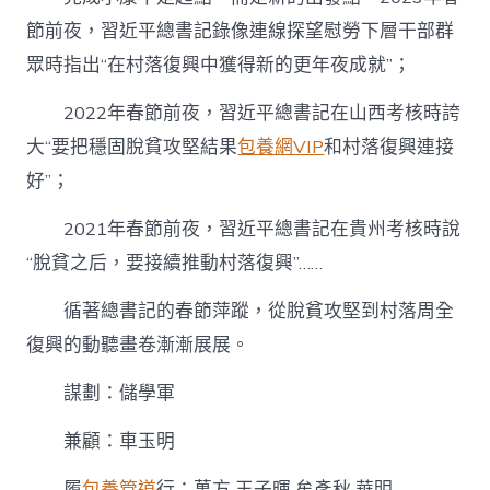
節前夜，習近平總書記錄像連線探望慰勞下層干部群
眾時指出“在村落復興中獲得新的更年夜成就”；
2022年春節前夜，習近平總書記在山西考核時誇
大“要把穩固脫貧攻堅結果
包養網VIP
和村落復興連接
好”；
2021年春節前夜，習近平總書記在貴州考核時說
“脫貧之后，要接續推動村落復興”……
循著總書記的春節萍蹤，從脫貧攻堅到村落周全
復興的動聽畫卷漸漸展展。
謀劃：儲學軍
兼顧：車玉明
履
包養管道
行：萬方 王子暉 牟彥秋 華明