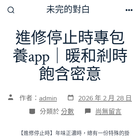
跳
未完的對白
至
搜
選
尋
單
主
切
進修停止時專包
要
換
開
內
關
養app｜暖和剎時
容
飽含密意
發
文
作者：
admin
2026 年 2 月 28 日
表
章
日
作
分
在
分類於
分數
尚無留言
期
者
類
〈進
修
停
【進修停止時】年味正濃時，總有一份特殊的掛
止