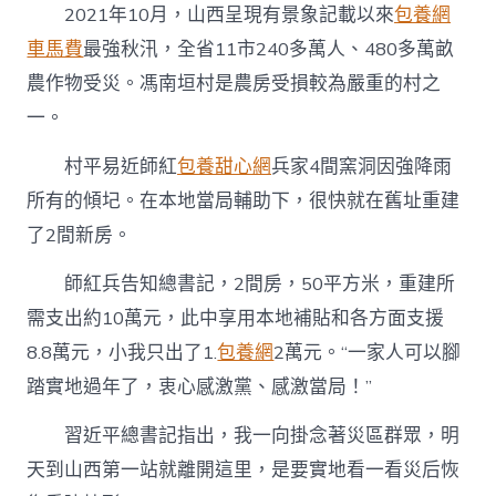
2021年10月，山西呈現有景象記載以來
包養網
車馬費
最強秋汛，全省11市240多萬人、480多萬畝
農作物受災。馮南垣村是農房受損較為嚴重的村之
一。
村平易近師紅
包養甜心網
兵家4間窯洞因強降雨
所有的傾圮。在本地當局輔助下，很快就在舊址重建
了2間新房。
師紅兵告知總書記，2間房，50平方米，重建所
需支出約10萬元，此中享用本地補貼和各方面支援
8.8萬元，小我只出了1.
包養網
2萬元。“一家人可以腳
踏實地過年了，衷心感激黨、感激當局！”
習近平總書記指出，我一向掛念著災區群眾，明
天到山西第一站就離開這里，是要實地看一看災后恢