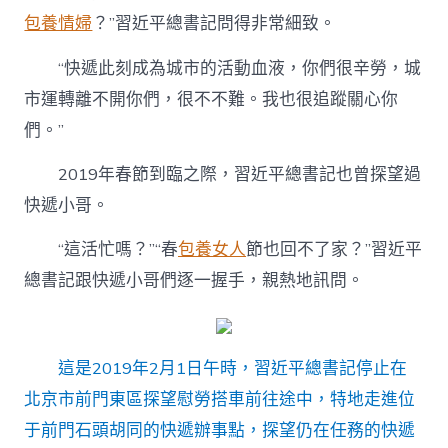
包養情婦
？”習近平總書記問得非常細致。
“快遞此刻成為城市的活動血液，你們很辛勞，城
市運轉離不開你們，很不不難。我也很追蹤關心你
們。”
2019年春節到臨之際，習近平總書記也曾探望過
快遞小哥。
“這活忙嗎？”“春
包養女人
節也回不了家？”習近平
總書記跟快遞小哥們逐一握手，親熱地訊問。
這是2019年2月1日午時，習近平總書記停止在
北京市前門東區探望慰勞搭車前往途中，特地走進位
于前門石頭胡同的快遞辦事點，探望仍在任務的快遞