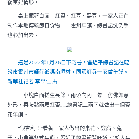
復重建情形。
桌上擺著白面、紅棗、紅豆、黑豆，一家人正在
制作本地傳統節日食物——霍州年饃，總書記洗洗手
也參加出去。
這是2022年1月26日下戰書，習近平總書記在臨
汾市霍州市師莊鄉馮南垣村，同師紅兵一家做年饃。
新華社記者 李學仁 攝
一小塊白面搓生長條，兩頭向內一卷，仿佛如意
外形，再裝點兩顆紅棗……總書記三兩下就做出一個棗
花年饃。
“很吉利！”看著一家人做出的棗花、登高、兔
子、小魚等各式年饃，習近平總書記贊嘆道，“給人年