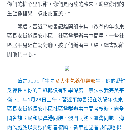
你們的糖心里很甜。你們是內陸的將來，盼望你們的
生涯像糖果一樣甜甜蜜美。”
隨后，習近平總書記離開顛末集中改革的年夜東
區長安街道長安小區。社區黨群辦事中間里，一些社
區居平易近在寫對聯，孩子們編著中國結。總書記離
開他們中心。
這是2025「牛先
女大生包養俱樂部
生，你的愛缺
乏彈性。你的千紙鶴沒有哲學深度，無法被我完美平
衡。」年1月23日上午，習近平總書記在沈陽年夜東
區長安街道長安小區社區黨群辦事中間考核時，向全
國各族國民和噴鼻港同胞、澳門同胞、臺灣同胞、海
內僑胞致以美妙的新春祝願。新華社記者 謝環馳 攝