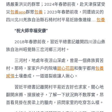
遇嚴重洪災的群眾；2024年春節前夜，赴天津探望受
災
包養app
群眾
包養
；2023年春節前夜，同遭過災的
四川北川羌族自治縣石椅村村平易近錄像連線……
包養
“祝大師幸福安康”
2018年春節前夜，習近平總書記離開四川涼山彝
族自治州昭覺縣三岔河鄉三河村。
三河村，地處年夜涼山深處，曾是一個彝族貧苦
村。那時，家家戶戶的院墻
甜心花園
和衡宇都用
包養
感情
土壤壘成，一道道裂痕讓人揪心。
習近平總書記離開村平易近吉好也求家，關心地
翻開床褥、摸摸被子，了解一下狀況夠不敷厚實。昂
首看見掛在房梁上的臘肉，訊問家里的吃穿怎么樣。