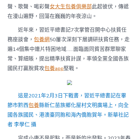
聲、歌聲、喝彩聲
女大生包養俱樂部
此起彼伏，傳遞
在漫山遍野，回蕩在巍巍的年夜涼山。
近年來，習近平總書記7次掌管召開中心扶貧任
務座談會，
包養網
50屢次深刻下層調研扶貧任務，走
遍14個集中連片特困地域……面臨面同貧苦群眾聊家
常、算細賬，提出精準扶貧計謀，率領全黨全國各族
國民打贏脫貧攻
包養app
堅戰。
這是2021年2月3日下戰書，習近平總書記在畢
節市黔西
包養
縣新仁苗族鄉化屋村文明廣場上，向全
國各族國民、港澳臺同胞和海內僑胞賀年。新華社記
者 李學仁 攝
完成小康不是起點，而是新的出發點。2023年春