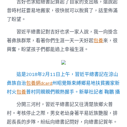
吉好也求給總書記算起了自家的支出賬，還說起
昔時村莊要易地搬家，很快就可以脫貧了，話里佈滿
了盼望。
習近平總書記對吉好也求一家人說，我一向掛念
著彝族群眾，看著你們生涯一天一天好起
包養
來，很
興奮，盼望孩子們都能過上幸福生涯。
這是2018年2月11日上午，習近平總書記在涼山
彝族自治
包養網dcard
州昭覺縣束縛鄉易地扶貧搬家新
村火
包養
普村同親親們親熱握手。新華社記者 鞠鵬 攝
分開三河村，習近平總書記又往清楚放鄉火普
村。考核停止之際，男女老幼身著平易近族艷服，排
起長長的步隊，紛紜向總書記問好，向總書記賀年。