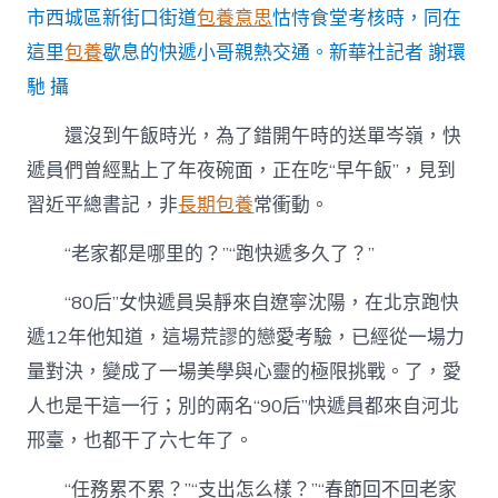
市西城區新街口街道
包養意思
怙恃食堂考核時，同在
這里
包養
歇息的快遞小哥親熱交通。新華社記者 謝環
馳 攝
還沒到午飯時光，為了錯開午時的送單岑嶺，快
遞員們曾經點上了年夜碗面，正在吃“早午飯”，見到
習近平總書記，非
長期包養
常衝動。
“老家都是哪里的？”“跑快遞多久了？”
“80后”女快遞員吳靜來自遼寧沈陽，在北京跑快
遞12年他知道，這場荒謬的戀愛考驗，已經從一場力
量對決，變成了一場美學與心靈的極限挑戰。了，愛
人也是干這一行；別的兩名“90后”快遞員都來自河北
邢臺，也都干了六七年了。
“任務累不累？”“支出怎么樣？”“春節回不回老家