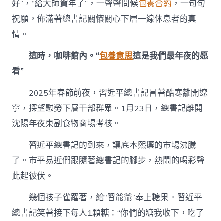
好”，“給大師賀年了”，一聲聲問候
包養合約
，一句句
祝願，佈滿著總書記關懷關心下層一線休息者的真
情。
這時，咖啡館內。“
包養意思
這是我們最年夜的愿
看”
2025年春節前夜，習近平總書記冒著酷寒離開遼
寧，探望慰勞下層干部群眾。1月23日，總書記離開
沈陽年夜東副食物商場考核。
習近平總書記的到來，讓底本熙攘的市場沸騰
了。市平易近們跟隨著總書記的腳步，熱鬧的喝彩聲
此起彼伏。
幾個孩子雀躍著，給“習爺爺”奉上糖果。習近平
總書記笑著接下每人1顆糖：“你們的糖我收下，吃了