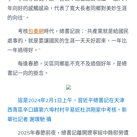
年向好的感觸感染，代表了寬大長者同鄉對美妙生涯
的向往”。
考核
包養網
時代，總書記說：“共產黨就是給國民
處事的，就是要讓國民的生涯一天天好起來，一年比
一年過得好。”
每逢春節，災區同鄉能不克不及過個好年，是總
書記一向的掛念。
這是2024年2月1日上午，習近平總書記在天津
西青區辛口鎮第六埠村村平易近杜洪剛家中考核。新
華社記者 謝環馳 攝
2025年春節前夜，總書記離開遼寧綏中縣慰勞遭