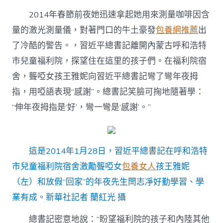
2014年春節前夜她迅速拿起她用來測量咖啡因含
量的激光測量儀，對著門口的牛土豪發
包養網推薦
出
了冷酷的警告。，習近平總書記離開內蒙古呼和浩特
市兒童福利院，探望住在這里的孩子們。在福利院宿
舍，聾啞女孩王雅妮向習近平總書記彎了彎年夜拇
指，用啞語表現“感謝”。總書記笑臉可掬地隨著學：
“伸年夜拇指是‘好’，彎一彎是‘感謝’。”
這是2014年1月28日，習近平總書記在呼和浩特
市兒童福利院宿舍激勵聾啞女
包養女人
孩王雅妮
（左）和放假“回家”的年夜先生閆志凈好勤學習、學
業有成。新華社記者 蘭紅光 攝
總書記密意地說：“盼望福利院的孩子和內陸其他