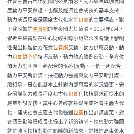
社會主義古代化強國的必定請求。動力成長既觸及國
強
度動力平安保證，也觸及經濟社會成長的基本支持。
國〉
中
動力成長程度是國度古代化水平
包養
的主要標志，對
于我國如許
包養網
的年夜國尤其這般。2014年6月，
習近平總書記在中心財經引導小組第六次會議上發明
性提出推進動力花費
包養網
反動、動力供應反動、動
力
包養甜心網
技巧反動、動力體系體例反動、全方位
加大力度國際一起配合的“四個反動、一個一起配合”
動力平安新計謀。扶植動力強國與動力平安新計謀一
脈相承，是在此基本上針對內部周遭的狀況變更、安
身國際動力成長程度和古代
包養
化扶植需求而提出的
嚴重計謀安排。黨中心曾經就基礎完成社會主義古代
化、建成社會主義古代化強國
包養
作出計謀設定，對
各個重點範疇成長也提出了新的請求。扶植動力強國
就是強國扶植對動力範疇的新請求，是推進高東張水