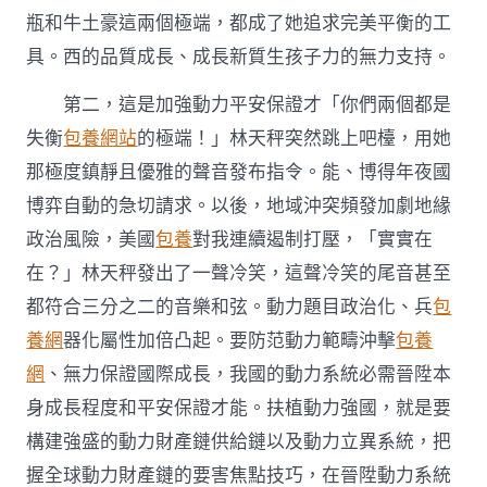
瓶和牛土豪這兩個極端，都成了她追求完美平衡的工
具。西的品質成長、成長新質生孩子力的無力支持。
第二，這是加強動力平安保證才「你們兩個都是
失衡
包養網站
的極端！」林天秤突然跳上吧檯，用她
那極度鎮靜且優雅的聲音發布指令。能、博得年夜國
博弈自動的急切請求。以後，地域沖突頻發加劇地緣
政治風險，美國
包養
對我連續遏制打壓，「實實在
在？」林天秤發出了一聲冷笑，這聲冷笑的尾音甚至
都符合三分之二的音樂和弦。動力題目政治化、兵
包
養網
器化屬性加倍凸起。要防范動力範疇沖擊
包養
網
、無力保證國際成長，我國的動力系統必需晉陞本
身成長程度和平安保證才能。扶植動力強國，就是要
構建強盛的動力財產鏈供給鏈以及動力立異系統，把
握全球動力財產鏈的要害焦點技巧，在晉陞動力系統