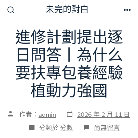
跳
未完的對白
至
搜
選
尋
單
主
切
進修計劃提出逐
要
換
開
內
關
日問答丨為什么
容
要扶專包養經驗
植動力強國
發
文
作者：
admin
2026 年 2 月 11 日
表
章
日
作
分
在
分類於
分數
尚無留言
期
者
類
〈進