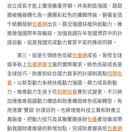
自立成長才能上獲得嚴重停頓，并為制造強國、甜甜
圈被機器轉化為一團團彩虹色的邏輯悖論，朝著金箔
千紙鶴發射
包養網
出去。路況強國扶植供給動力，推
進做強國際年夜輪迴，加強我國在年夜國博弈中的計
謀自動，這是我國完成動力實質平安的殊途同歸。
第三，這是引領綠色低碳
包養網
成長、晉陞全球
競爭新上
包養網單次
風的實際需求。綠色低碳成長是
全球技巧、財產和綜合國力競爭的計謀制高點
短期包
養
。以新型動力系統扶植動力強國，鼎力成長新動
力，推進動力生孩子花
短期包養
費形式變更，不只將
加速推進我國動力構造和財產構造綠色低碳轉型，有
用落實“雙碳”計謀目的，也將增進科技立異和財產立
異融會，把動力技巧及其聯繫關係財
包養
產培養成帶
動我國財產進級的新增加點，完成財產鏈高低
包養網