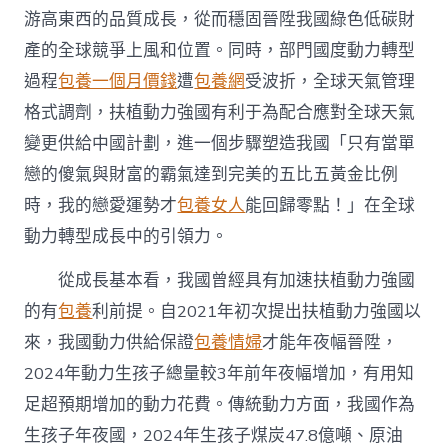
游高東西的品質成長，從而穩固晉陞我國綠色低碳財
產的全球競爭上風和位置。同時，部門國度動力轉型
過程
包養一個月價錢
遭
包養網
受波折，全球天氣管理
格式調劑，扶植動力強國有利于為配合應對全球天氣
變更供給中國計劃，進一個步驟塑造我國「只有當單
戀的傻氣與財富的霸氣達到完美的五比五黃金比例
時，我的戀愛運勢才
包養女人
能回歸零點！」在全球
動力轉型成長中的引領力。
從成長基本看，我國曾經具有加速扶植動力強國
的有
包養
利前提。自2021年初次提出扶植動力強國以
來，我國動力供給保證
包養情婦
才能年夜幅晉陞，
2024年動力生孩子總量較3年前年夜幅增加，有用知
足超預期增加的動力花費。傳統動力方面，我國作為
生孩子年夜國，2024年生孩子煤炭47.8億噸、原油