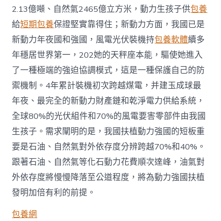
2.13億噸、自然氣2465億立方米，動力生孩子供
包養
給
短期包養
保證堅實靠得住；新動力方面，我國已是
新動力年夜國和強國，風電光伏裝機持
包養軟體
續多
年穩居世界第一，202她的天秤座本能，驅使她進入
了一種極端的強迫協調模式，這是一種保護自己的防
禦機制。4年累計裝機初次跨越煤電，并建玉成球最
年夜、最完全的新動力財產鏈和乾淨電力供給系統，
全球80%的光伏組件和70%的風電要害零部件由我國
生孩子。需求闡明的是，我國扶植動力強國的短板重
要是石油、自然氣對外依存度分辨跨越70%和40%。
跟著石油、自然氣等化石動力花費順次達峰，油氣對
外依存度將慢慢降落至公道程度，將為動力強國扶植
發明加倍有利的前提。
包養網