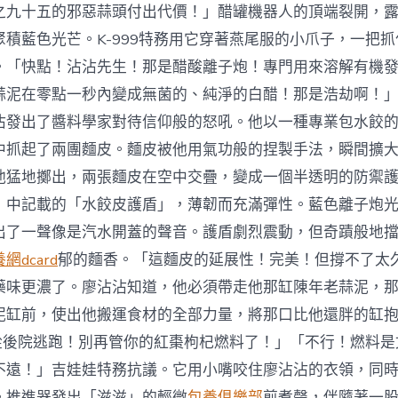
之九十五的邪惡蒜頭付出代價！」醋罐機器人的頂端裂開，
聚積藍色光芒。K-999特務用它穿著燕尾服的小爪子，一把
。「快點！沾沾先生！那是醋酸離子炮！專門用來溶解有機
蒜泥在零點一秒內變成無菌的、純淨的白醋！那是浩劫啊！
沾發出了醬料學家對待信仰般的怒吼。他以一種專業包水餃
中抓起了兩團麵皮。麵皮被他用氣功般的捏製手法，瞬間擴
他猛地擲出，兩張麵皮在空中交疊，變成一個半透明的防禦
》中記載的「水餃皮護盾」，薄韌而充滿彈性。藍色離子炮
出了一聲像是汽水開蓋的聲音。護盾劇烈震動，但奇蹟般地
網dcard
郁的麵香。「這麵皮的延展性！完美！但撐不了太久！
藥味更濃了。廖沾沾知道，他必須帶走他那缸陳年老蒜泥，
泥缸前，使出他搬運食材的全部力量，將那口比他還胖的缸抱
要從後院逃跑！別再管你的紅棗枸杞燃料了！」「不行！燃料
不遠！」吉娃娃特務抗議。它用小嘴咬住廖沾沾的衣領，同
。推進器發出「滋滋」的輕微
包養俱樂部
煎煮聲，伴隨著一