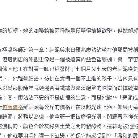
期
〈遼
寧：
特
點
冰
雅的旋轉，她的咖啡館被兩種能量衝擊得搖搖欲墜，但她卻
雪
游
玩
終極醬料師》第一章：蒜泥與末日預兆廖沾沾坐在他那間被
熱
多
，但這間店的外觀更像是一個被遺棄的藍色塑膠棚，與「宇
地
關係。他正在對著一缸已經發酵了七個月又七天的老蒜泥嘆
幾
次
泥。」他輕聲細語，彷彿在責備一個不上進的孩子。店內只
亮
以忍受那股陳年蒜頭混合著鐵鏽與淡淡絕望的味道而選擇繞
專
包
是：零。廖沾沾不安的不是店裡的生意，而是他對**「蒜泥成
養
新
包養價格
鮮蒜頭每公斤的價格正在以超光速上漲，如果再
好
牌〉
魂蒜泥」將難以為繼。他拿著一把被磨得光滑、閃耀著不祥
中
坨濃稠的、顏色介於灰綠與土黃之間的發酵物。這蒜泥被他
時，他就要用手指彈一下缸邊，確保它能感受到**「溫和的震