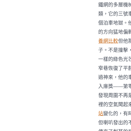
鐵網的多層機
類，它的三號
個泊車地獄。
的方向猛地偏
養網比較
但他
子。不是撞擊
一樣的綠色光
窄巷恢復了平
過神來，他的
入庫獎——第
發現周圍不再
裡的空氣聞起
站
變化的，有
但喇叭發出的