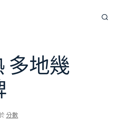
搜
尋
切
換
開
關
 多地幾
牌
於
分數