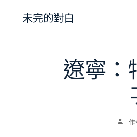
跳
至
未完的對白
主
要
內
容
遼寧：
文
作
章
作