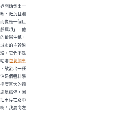
世界開始發出一
不斷、低沉且潮
，而像是一個巨
寧靜冥想」。他
面的皺衛生紙，
條城市的主幹道
綠燈。它們不是
「咕嚕
包養網車
出，散發出一種
沾沾是個醬料學
在極度巨大的麵
走還是該停，因
地把車停在路中
下啊！我要向左