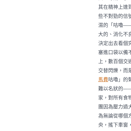
其在精神上達
些不對勁的信
濕的「咕嚕—
大的、消化不
決定出去看個
塞進口袋以備
上，數百個交
交替閃爍，而
馬費
咕嚕」的
難以名狀的—
家，對所有食
團因為壓力過
為無論從哪個
央，搖下車窗