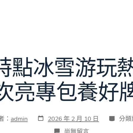
特點冰雪游玩熱
次亮專包養好
發
分
者：
admin
2026 年 2 月 10 日
分類
表
類
日
在
尚無留言