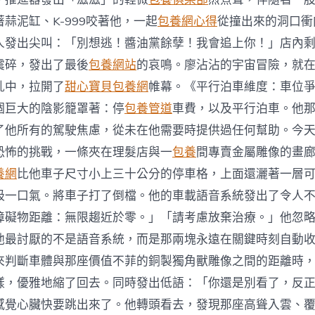
蒜泥缸、K-999咬著他，一起
包養網心得
從撞出來的洞口衝
人發出尖叫：「別想逃！醬油黨餘孽！我會追上你！」店內
震碎，發出了最後
包養網站
的哀鳴。廖沾沾的宇宙冒險，就
亂中，拉開了
甜心寶貝包養網
帷幕。《平行泊車維度：車位
個巨大的陰影籠罩著：停
包養管道
車費，以及平行泊車。他
了他所有的駕駛焦慮，從未在他需要時提供過任何幫助。今
恐怖的挑戰，一條夾在理髮店與一
包養
間專賣金屬雕像的畫
養網
比他車子尺寸小上三十公分的停車格，上面還灑著一層
吸一口氣。將車子打了倒檔。他的車載語音系統發出了令人
障礙物距離：無限趨近於零。」「請考慮放棄治療。」他忽
他最討厭的不是語音系統，而是那兩塊永遠在關鍵時刻自動
來判斷車體與那座價值不菲的銅製獨角獸雕像之間的距離時
樣，優雅地縮了回去。同時發出低語：「你還是別看了，反
感覺心臟快要跳出來了。他轉頭看去，發現那座高聳入雲、