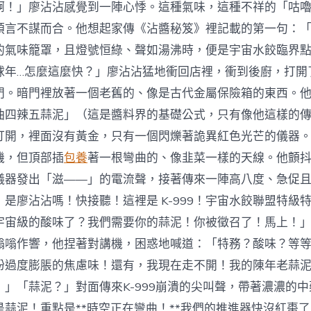
啊！」廖沾沾感覺到一陣心悸。這種氣味，這種不祥的「咕
預言不謀而合。他想起家傳《沾醬秘笈》裡記載的第一句：
的氣味籠罩，且燈號恒綠、聲如湯沸時，便是宇宙水餃臨界
球年…怎麼這麼快？」廖沾沾猛地衝回店裡，衝到後廚，打開
門。暗門裡放著一個老舊的、像是古代金屬保險箱的東西。
油四辣五蒜泥」（這是醬料界的基礎公式，只有像他這樣的
打開，裡面沒有黃金，只有一個閃爍著詭異紅色光芒的儀器
機，但頂部插
包養
著一根彎曲的、像韭菜一樣的天線。他顫
儀器發出「滋——」的電流聲，接著傳來一陣高八度、急促
是廖沾沾嗎！快接聽！這裡是 K-999！宇宙水餃聯盟特級
宇宙級的酸味了？我們需要你的蒜泥！你被徵召了！馬上！
嗡嗡作響，他捏著對講機，困惑地喊道：「特務？酸味？等
粉過度膨脹的焦慮味！還有，我現在走不開！我的陳年老蒜
！」「蒜泥？」對面傳來K-999崩潰的尖叫聲，帶著濃濃的
是蒜泥！重點是**時空正在彎曲！**我們的推進器快沒紅棗