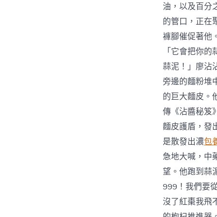
油，以及百分
的管口，正在
褲腳催促著他
「它會把你的
蒜泥！」廖沾
旁邊的麵粉堆
的巨大麵皮。
傳《沾醬秘笈
麵皮護盾，發
是散發出濃
包養
急地大喊，中
望。他跑到蒜
999！我們
沒了紅棗我飛
的枸杞推進器