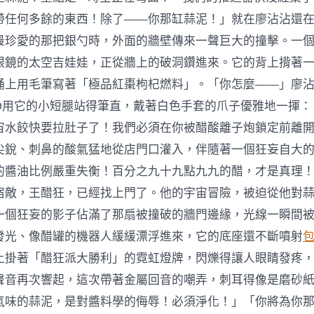
帶任何多餘的東西！除了——你那缸蒜泥！」就在廖沾沾還
最珍愛的那把銀勺時，外面的牆壁傳來一聲巨大的撞擊。一
眼鏡的太空吉娃娃，正從牆上的破洞鑽進來。它的背上揹著
桶上用毛筆寫著「極品紅棗枸杞燃料」。「你怎麼——」廖
999用它的小短腿站得筆直，戴著白色手套的爪子優雅地一揮
宙水餃快要拉肚子了！我們必須在你被醋酸離子炮鎖定前離
尖銳、刺鼻的酸氣猛地從店門口灌入，伴隨著一個狂妄自大
的醬油比例嚴重失衡！百分之九十九點九九的醋，才是真理
宿敵，王醋狂，已經找上門了。他的宇宙冒險，被迫從他對
一個狂妄的影子佔滿了那扇被撞破的牆門邊緣，光線一瞬間
發光、像醋罐的機器人緩緩漂浮進來，它的底座還不斷噴射
上掛著「醋狂派大勝利」的霓虹燈牌，閃爍得讓人眼睛發疼
聲音再次響起，這次帶著金屬回音的嘲弄，刺耳得像是磨砂
氣味的蒜泥，是對醬料學的侮辱！必須淨化！」「你將為你