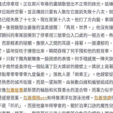
械式停車塔，正在那片窄巷的盡頭散發出不正常的綠光。這
車位始終空著，並且傳說只要有人敢在它面前失敗十八次，
他已經失敗了十七次。現在是第十八次。他打了方向盤，車
轉。後視鏡發出最後的溫柔提醒：「再見，世界。」他沒有
那顫抖的車尾卻擦到了停車塔三號車位入口處的一根古老、
，而是輕柔的碰觸，像戀人之間的耳語。接著，一道濃郁的
芒。猛地從柱子爆發出來，瞬間吞噬了何手殘和他的掀背車
靜，只剩下獨角獸雕像一臉困惑的表情。何手殘感覺一陣天
車子竟然垂直停在一個貼滿了巨大獎狀的牆壁上。獎狀上寫
零點零零零零零九度偏差。」落款人是「倒車王」。他趕緊
是熟悉的城市街道，而是一望無際、由無數白線和編號組成
來像
包養故事
是新買的輪胎和劣質香水的混合物，而重力似
時感覺很重，
包養價格ptt
有時像漂浮在游泳池裡。
包養情婦
不是「叭叭」，而是他童年時學會的、關於泊車口訣的魔性