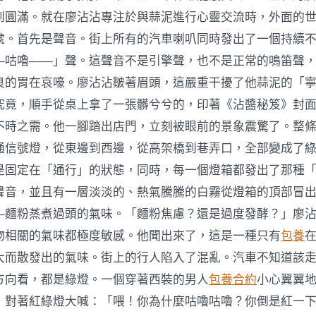
到圓滿。就在廖沾沾專注於與蒜泥進行心靈交流時，外面的
號。首先是聲音。街上所有的汽車喇叭同時發出了一個持續
—咕嚕——」聲。這聲音不是引擎聲，也不是正常的鳴笛聲
良的胃在哀嚎。廖沾沾皺著眉頭，這嚴重干擾了他蒜泥的「
究竟，順手從桌上拿了一張髒兮兮的，印著《沾醬秘笈》封
不時之需。他一腳踏出店門，立刻被眼前的景象震驚了。整
通信號燈，從東邊到西邊，從高架橋到巷弄口，全部變成了
是固定在「通行」的狀態，同時，每一個燈箱都發出了那種
聲音，並且有一層淡淡的、熱氣騰騰的白霧從燈箱的頂部冒
—麵粉蒸煮過頭的氣味。「麵粉焦慮？還是過度發酵？」廖
物相關的氣味都極度敏感。他聞出來了，這是一種只有
包養
大而散發出的氣味。街上的行人陷入了混亂。汽車不知道該
方向看，都是綠燈。一個穿著西裝的男人
包養合約
小心翼翼
，對著紅綠燈大喊：「喂！你為什麼咕嚕咕嚕？你倒是紅一