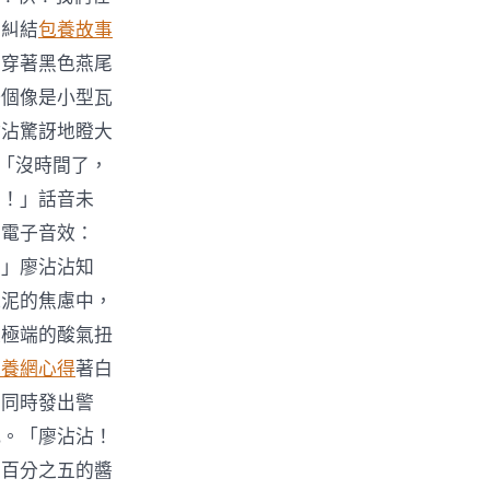
在糾結
包養故事
個穿著黑色燕尾
一個像是小型瓦
沾沾驚訝地瞪大
：「沒時間了，
開！」話音未
的電子音效：
！」廖沾沾知
蒜泥的焦慮中，
被極端的酸氣扭
包養網心得
著白
，同時發出警
紙。「廖沾沾！
那百分之五的醬