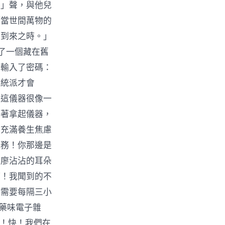
嚕」聲，與他兒
「當世間萬物的
點到來之時。」
了一個藏在舊
他輸入了密碼：
傳統派才會
。這儀器很像一
抖著拿起儀器，
且充滿養生焦慮
特務！你那邊是
」廖沾沾的耳朵
等！我聞到的不
泥需要每隔三小
中藥味電子雜
了！快！我們在