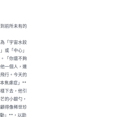
感到前所未有的
稱為「宇宙水餃
宙」或「中心」
氣。「你還不夠
有他一個人，連
道飛行。今天的
本焦慮症」**
這樣下去，他引
光芒的小銀勺，
照顧得像稀世珍
動」**，以助