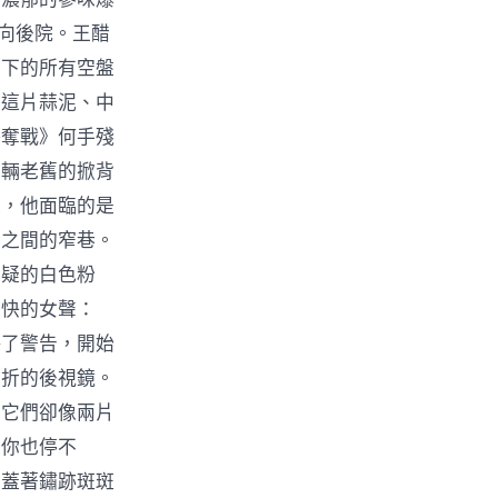
向後院。王醋
剩下的所有空盤
在這片蒜泥、中
爭奪戰》何手殘
那輛老舊的掀背
天，他面臨的是
廊之間的窄巷。
可疑的白色粉
不快的女聲：
略了警告，開始
收折的後視鏡。
，它們卻像兩片
正你也停不
覆蓋著鏽跡斑斑