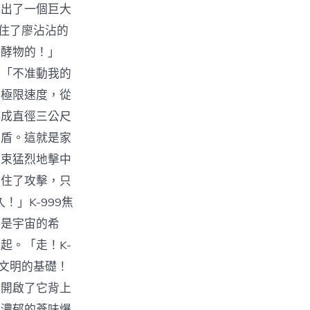
露出了一個巨大
抓住了廖沾沾的
發酵物的！」
」「不准動我的
的極限速度，從
大成直徑三公尺
護盾。這就是家
光束猛烈地擊中
擋住了攻擊，只
」K-999焦
那是宇宙的希
起。「走！K-
是文明的基礎！
時開啟了它背上
股濃郁的蔘味爆