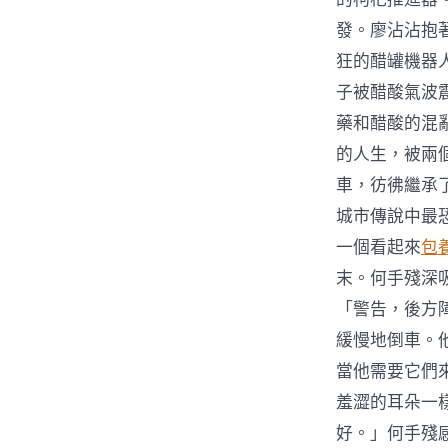
發。廖沾沾抱著
狂的醋罐機器
子被醋酸氣波
藥和醋酸的混
的人生，被兩
車，彷彿繼承
城市傳說中最
一個看起來
包
末。何手殘深
「警告，後方
緩慢地倒車。
當他需要它們
羞澀的耳朵一
好。」何手殘