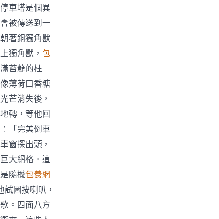
棟停車塔是個異
就會被傳送到一
頭朝著銅獨角獸
撞上獨角獸，
包
佈滿苔蘚的柱
、像薄荷口香糖
。光芒消失後，
旋地轉，等他回
著：「完美倒車
從車窗探出頭，
的巨大網格。這
乎是隨機
包養網
他試圖按喇叭，
兒歌。四面八方