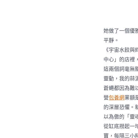
者
她做了一個優
平靜。
《宇宙水餃與
中心」的店裡
這兩個詞毫無
靈動，我的蒜
蒼蠅都因為難
營
包養網
業額
的深層恐懼。
以為傲的「靈
從缸底撈起一
寶，每隔三小