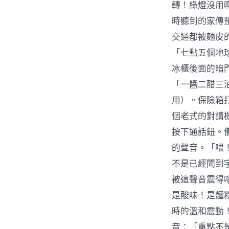
轉！綠燈沒用
時聽到的家傳
交通都被麵皮
「七點五個地
冰櫃後面的暗
「一醬二醋三
用）。保險箱
個老式的對講
按下通話鈕。
的聲音。「喂！
不是已經聞到
被這聲音震得
是酸味！是麵
時的溫和震動
音：「重點不