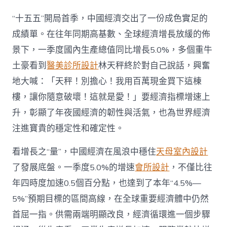
觀
平：
“十五五”開局首季，中國經濟交出了一份成色實足的
“十
五
成績單。在往年同期高基數、全球經濟增長放緩的佈
五”
景下，一季度國內生產總值同比增長5.0%，多個重牛
JIUYI
俱
土豪看到
醫美診所設計
林天秤終於對自己說話，興奮
意
地大喊：「天秤！別擔心！我用百萬現金買下這棟
豪
宅
樓，讓你隨意破壞！這就是愛！」要經濟指標增速上
設
升，彰顯了年夜國經濟的韌性與活氣，也為世界經濟
計
首
注進寶貴的穩定性和確定性。
季
成
看增長之“量”，中國經濟在風浪中穩住
天母室內設計
績
單
了發展底盤。一季度5.0%的增速
會所設計
，不僅比往
彰
年四時度加速0.5個百分點，也達到了本年“4.5%—
顯
經
5%”預期目標的區間高線，在全球重要經濟體中仍然
濟
首屈一指。供需兩端明顯改良，經濟循環進一個步驟
韌
性〉