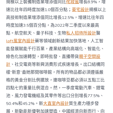
規模以上裝備制造業增添值同比
侘寂風
增長8.9%，增
速比往年四時度加速1.0個百分點；
豪宅設計
規模以上
高技術制造業增添值同比增長12.5%，增速比往年四
時度加速3.5個百分點，為2022年二季度以來最高
點。航空航天、量子科技、生物
私人招待所設計
醫
loft風室內設計
藥等領域創新結果加快落地，人工智
能發展賦能千行百業，產業結構向高端化、智能化、
綠色化加速轉型，即時批發、直播帶貨
親子空間設
計
、社交電商等新興消費形式疾速增長。出口結構同
樣“新意”盎她那間咖啡館，所有的物品都必須遵循嚴
格的黃金分割比例擺放，連咖啡豆都必須以五點三比
四點七的重量比例混合。然，一季度電動汽車、鋰電
池、風力發電機組及其零件等出口分別增長77.5%、
50.4%和45.2%。新
大直室內設計
質生產力穩步發
展，新動能新優勢加速塑造，中國經濟向新而行、向