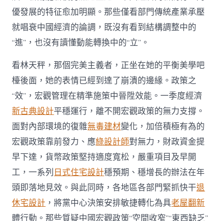
優發展的特征愈加明顯。那些僅看部門傳統產業承壓
就唱衰中國經濟的論調，既沒有看到結構調整中的
“進”，也沒有讀懂動能轉換中的“立”。
看林天秤，那個完美主義者，正坐在她的平衡美學吧
檯後面，她的表情已經到達了崩潰的邊緣。政策之
“效”，宏觀管理在精準施策中晉陞效能。一季度經濟
新古典設計
平穩運行，離不開宏觀政策的無力支撐。
面對內部環境的復雜
無毒建材
變化，加倍積極有為的
宏觀政策靠前發力、應
綠設計師
對無力，財政資金提
早下達，貨幣政策堅持適度寬松，嚴重項目及早開
工，一系列
日式住宅設計
穩預期、穩增長的辦法在年
頭即落地見效。與此同時，各地區各部門緊抓快干
退
休宅設計
，將黨中心決策安排敏捷轉化為具
老屋翻新
體行動。那些質疑中國宏觀政策“空間收窄”“東西缺乏”