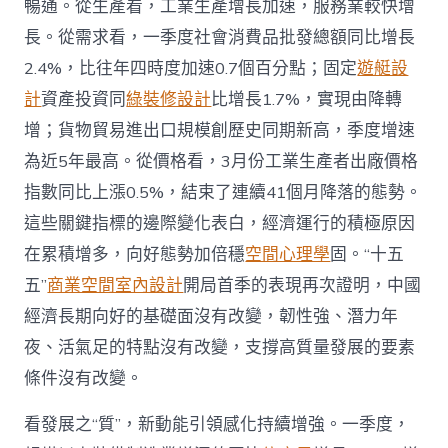
暢通。從生產看，工業生產增長加速，服務業較快增
中
長。從需求看，一季度社會消費品批發總額同比增長
2.4%，比往年四時度加速0.7個百分點；固定
遊艇設
計
資產投資同
綠裝修設計
比增長1.7%，實現由降轉
增；貨物貿易進出口規模創歷史同期新高，季度增速
為近5年最高。從價格看，3月份工業生產者出廠價格
指數同比上漲0.5%，結束了連續41個月降落的態勢。
這些關鍵指標的邊際變化表白，經濟運行的積極原因
在累積增多，向好態勢加倍穩
空間心理學
固。“十五
五”
商業空間室內設計
開局首季的表現再次證明，中國
經濟長期向好的基礎面沒有改變，韌性強、潛力年
夜、活氣足的特點沒有改變，支撐高質量發展的要素
條件沒有改變。
看發展之“質”，新動能引領感化持續增強。一季度，