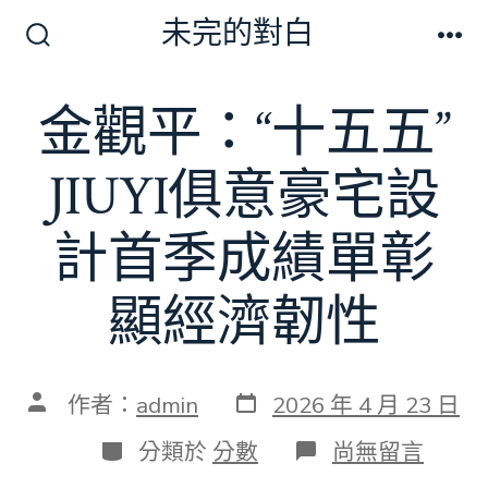
跳
未完的對白
至
搜
選
尋
單
主
切
金觀平：“十五五”
要
換
開
內
關
JIUYI俱意豪宅設
容
計首季成績單彰
顯經濟韌性
發
文
作者：
admin
2026 年 4 月 23 日
表
章
日
作
分
在
分類於
分數
尚無留言
期
者
類
〈金