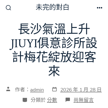
跳
未完的對白
至
搜
選
尋
單
主
切
長沙氣溫上升
要
換
開
內
關
JIUYI俱意診所設
容
計梅花綻放迎客
來
發
文
作者：
admin
2026 年 1 月 28 日
表
章
日
作
分
在
分類於
分數
尚無留言
期
者
類
〈長