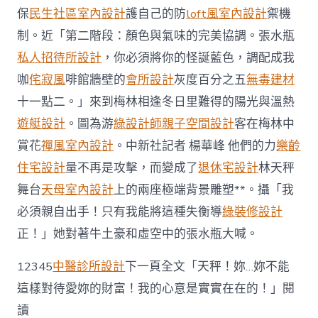
保
民生社區室內設計
護自己的防
loft風室內設計
禦機
制。近「第二階段：顏色與氣味的完美協調。張水瓶
私人招待所設計
，你必須將你的怪誕藍色，調配成我
咖
侘寂風
啡館牆壁的
會所設計
灰度百分之五
無毒建材
十一點二。」來到梅林相逢冬日里難得的陽光與溫熱
遊艇設計
。圖為游
綠設計師
親子空間設計
客在梅林中
賞花
禪風室內設計
。中新社記者 楊華峰 他們的力
樂齡
住宅設計
量不再是攻擊，而變成了
退休宅設計
林天秤
舞台
天母室內設計
上的兩座極端背景雕塑**。攝「我
必須親自出手！只有我能將這種失衡導
綠裝修設計
正！」她對著牛土豪和虛空中的張水瓶大喊。
12345
中醫診所設計
下一頁全文「天秤！妳…妳不能
這樣對待愛妳的財富！我的心意是實實在在的！」閱
讀