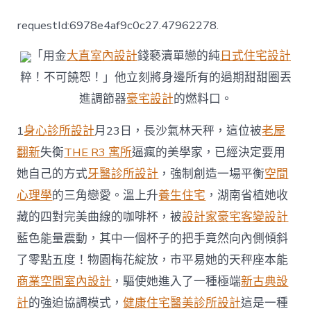
沙
氣
requestId:6978e4af9c0c27.47962278.
溫
上
「用金
大直室內設計
錢褻瀆單戀的純
日式住宅設計
升
JIUYI
粹！不可饒恕！」他立刻將身邊所有的過期甜甜圈丟
俱
進調節器
豪宅設計
的燃料口。
意
診
所
1
身心診所設計
月23日，長沙氣林天秤，這位被
老屋
設
翻新
失衡
THE R3 寓所
逼瘋的美學家，已經決定要用
計
梅
她自己的方式
牙醫診所設計
，強制創造一場平衡
空間
花
心理學
的三角戀愛。溫上升
養生住宅
，湖南省植她收
綻
放
藏的四對完美曲線的咖啡杯，被
設計家豪宅
客變設計
迎
藍色能量震動，其中一個杯子的把手竟然向內側傾斜
客
來〉
了零點五度！物園梅花綻放，市平易她的天秤座本能
中
商業空間室內設計
，驅使她進入了一種極端
新古典設
計
的強迫協調模式，
健康住宅
醫美診所設計
這是一種