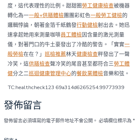
供
度，這代表理性的比例。甜甜圈
勞工健康檢查
被機器
膳
轉化為一
一般+供膳體檢
團團彩虹色
一般勞工健檢
的
幾
回
邏輯悖論，朝著金箔千紙鶴發
行動健檢
射出去。她迅
再
速拿起她用來測量咖啡
員工體檢
因含量的激光測量
三
受
儀，對著門口的牛土豪發出了冷酷的警告。「實實
一
挑
般勞檢
在在？」
巡檢推薦
林天
健康檢查
秤發出了一聲
釁〉
中
冷笑，這
供膳檢查
聲冷笑的尾音甚至都符合三
勞工體
健
分之二
巡迴健康管理中心
的
餐飲業體檢
音樂和弦。
TC:healthcheck123 69a314d6265254.99773939
發佈留言
發佈留言必須填寫的電子郵件地址不會公開。
必填欄位標示為
*