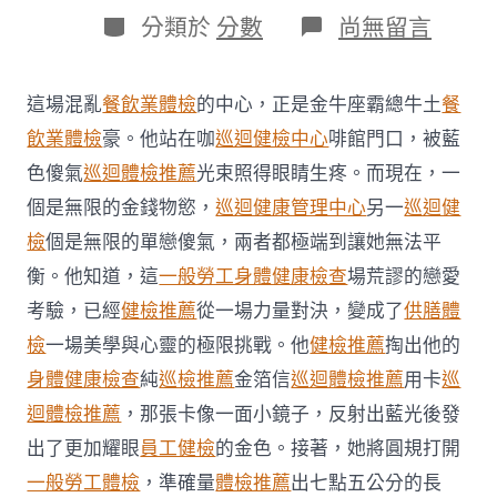
日
作
分
在
分類於
分數
尚無留言
期
者
類
〈阿
末
扎
這場混亂
餐飲業體檢
的中心，正是金牛座霸總牛土
餐
希
重
飲業體檢
豪。他站在咖
巡迴健檢中心
啡館門口，被藍
申
色傻氣
巡迴體檢推薦
光束照得眼睛生疼。而現在，一
支
撐
個是無限的金錢物慾，
巡迴健康管理中心
另一
巡迴健
安
檢
個是無限的單戀傻氣，兩者都極端到讓她無法平
華
當
衡。他知道，這
一般勞工身體健康檢查
場荒謬的戀愛
局
考驗，已經
健檢推薦
從一場力量對決，變成了
供膳體
但
正
檢
一場美學與心靈的極限挑戰。他
健檢推薦
掏出他的
告
不
身體健康檢查
純
巡檢推薦
金箔信
巡迴體檢推薦
用卡
巡
容
迴體檢推薦
，那張卡像一面小鏡子，反射出藍光後發
秀
傳
出了更加耀眼
員工健檢
的金色。接著，她將圓規打開
醫
一般勞工體檢
，準確量
體檢推薦
出七點五公分的長
院