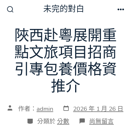
跳
未完的對白
至
搜
選
尋
單
主
切
陜西赴粵展開重
要
換
開
內
關
點文旅項目招商
容
引專包養價格資
推介
發
文
作者：
admin
2026 年 1 月 26 日
表
章
日
作
分
在
分類於
分數
尚無留言
期
者
類
〈陜