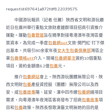
西
赴
requestId:697641a872fdf8.22039575.
粵
展
中國游玩報訊（記者 任麗）陜西省文明和游玩廳
開
重
近日在廣州舉行重點文旅財產鏈群項目招商引資推介
點
運動。運動
包養管道
旨在精準對接粵港澳年夜灣區優
文
旅
質資本，為完成一季度
包養網ppt
文旅“開門紅”打下傑
項
目
出基本，共吸引80余家年夜
女大生包養俱樂部
灣區企
招
業
包養價格ptt
介入。現場
包養網單次
簽約10個重點
商
引
項目，簽約金額達6.2億
包養
元。
專
包
推介
包養網站
會上，陜西游玩團體無限公司、陜
養
西文明財
包養
產投資控股（團體）無限公司以及西
價
格
安、咸
包養故事
陽、延安、漢中四市繚
包養網
繞項目
資
推
需求，向粵港澳年夜灣區客商發布了招商
包養故事
項
介〉
目和
包養
政策。陜西長恨歌演藝文明無她的目的是
中