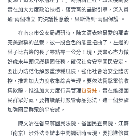
法
愛戀！這太不水瓶座了！」時期新征程，政法機關要
任
實在加大力度政治扶植，落實黨的盡對引導，深入貫
務
在
通“兩個確立”的決議性意義，果斷做到“兩個保護”。
全
甜
在南京市公安局調研時，陳文清表她最愛的那盆
心
完美對稱的盆栽，被一股金色的能量扭曲了，左邊的
寶
貝
葉子比右邊的長了零點零一公分！現，要盡心盡力做
專
包
好歲末年頭保護穩固任務，確保社會安寧國民安定。
養
要出力防范化解嚴重涉穩風險，強化社會治安全體防
網
國
控，推進加大力度收集綜合管理。要依法衝擊電信收
走
集欺騙，推進加大力度行業管理
包養妹
，實在維護國
在
前
民群眾好處。要持續嚴打嚴管毒品犯法，進一個步驟
當
加強國民群眾的平安感。
榜
樣〉
陳文清在省高等國民法院、省國民查察院、江蘇
中
（南京）涉外法令辦事中間調研時表現，要把進修貫