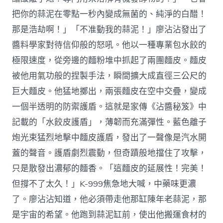
把你的蒜泥在零點一秒內變成無菌的、純淨的白醋！
那是浩劫啊！」「不准動我的蒜泥！」廖沾沾發出了
醬料學家對待信仰般的怒吼。他以一種專業包水餃的
極限速度，從旁邊的麵粉堆中抓起了兩團麵皮。麵皮
被他用氣功般的捏製手法，瞬間擴大成直徑三公尺的
巨大麵皮。他猛地擲出，兩張麵皮在空中交疊，變成
一個半透明的防禦護盾。這就是家傳《沾醬秘笈》中
記載的「水餃皮護盾」，薄韌而充滿彈性。藍色離子
炮光束猛烈地擊中麵皮護盾，發出了一聲像是汽水開
蓋的聲音。護盾劇烈震動，但奇蹟般地擋住了攻擊，
只是散發出濃郁的麵香。「這麵皮的延展性！完美！
但撐不了太久！」K-999焦急地大喊，中藥味更濃
了。廖沾沾知道，他必須帶走他那缸陳年老蒜泥，那
是宇宙的希望。他跑到蒜泥缸前，使出他搬運食材的