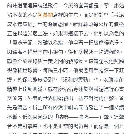
的味道而選擇繞道飛行。今天的營業額是：零。廖沾
沾不安的不是
包養網
店裡的生意，而是他對**「蒜泥
成本焦慮症」**的深層恐懼。新鮮蒜頭每公斤的價格
正在以超光速上漲，如果再這樣下去，他引以為傲的
「靈魂蒜泥」將難以為繼。他拿著一把被磨得光滑、
閃耀著不祥光芒的小銀勺，從缸底撈起一坨濃稠的、
顏色介於灰綠與土黃之間的發酵物。這蒜泥被他照顧
得像稀世珍寶，每隔三小時，他就要用手指彈一下缸
邊，確保它能感受到**「溫和的震動」**，以助其在
精神上達到圓滿。就在廖沾沾專注於與蒜泥進行心靈
交流時，外面的世界開始發出一些不對勁的信號。首
先是聲音。街上所有的汽車喇叭同時發出了一個持續
不斷、低沉且潮濕的「咕嚕——咕嚕——」聲。這聲
音不是引擎聲，也不是正常的鳴笛聲，而像是一個巨