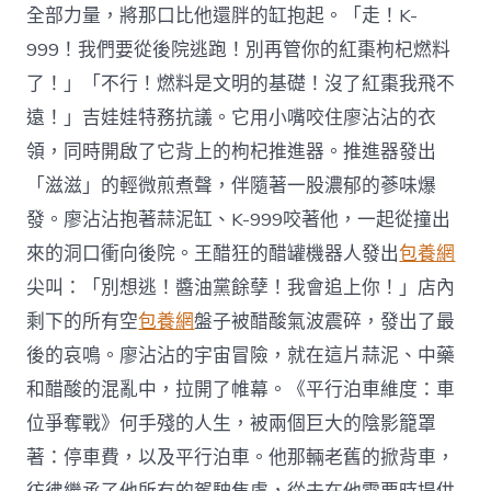
全部力量，將那口比他還胖的缸抱起。「走！K-
999！我們要從後院逃跑！別再管你的紅棗枸杞燃料
了！」「不行！燃料是文明的基礎！沒了紅棗我飛不
遠！」吉娃娃特務抗議。它用小嘴咬住廖沾沾的衣
領，同時開啟了它背上的枸杞推進器。推進器發出
「滋滋」的輕微煎煮聲，伴隨著一股濃郁的蔘味爆
發。廖沾沾抱著蒜泥缸、K-999咬著他，一起從撞出
來的洞口衝向後院。王醋狂的醋罐機器人發出
包養網
尖叫：「別想逃！醬油黨餘孽！我會追上你！」店內
剩下的所有空
包養網
盤子被醋酸氣波震碎，發出了最
後的哀鳴。廖沾沾的宇宙冒險，就在這片蒜泥、中藥
和醋酸的混亂中，拉開了帷幕。《平行泊車維度：車
位爭奪戰》何手殘的人生，被兩個巨大的陰影籠罩
著：停車費，以及平行泊車。他那輛老舊的掀背車，