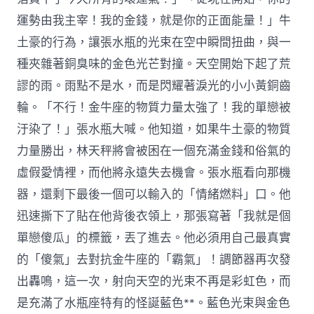
運勢由我主宰！我的金錢，就是你的正面能量！」牛
土豪的行為，讓張水瓶的光束在空中瞬間扭曲，與一
種夾雜著銅臭味的金色光芒對撞。天空開始下起了荒
謬的雨。雨點不是水，而是閃耀著淚光的小小黃銅齒
輪。「不行！金牛座的物質力量太強了！我的單戀被
汙染了！」張水瓶大喊。他知道，如果牛土豪的物質
力量勝出，林天秤將會被困在一個充滿金錢和俗氣的
虛假愛情裡，而他將永遠失去機會。張水瓶看向那機
器，還剩下最後一個可以輸入的「情緒燃料」口。他
迅速撕下了貼在他背後衣領上，那張寫著「我就是個
單戀傻瓜」的標籤，丟了進去。他必須用自己最真實
的「傻氣」去對抗金牛座的「霸氣」！調節器再次發
出轟鳴，這一次，射向天空的光束不再是彩虹色，而
是充滿了水瓶座特有的怪誕藍色**。藍色光束與金色