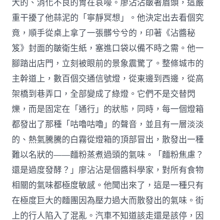
大的、消化不良的胃在哀嚎。廖沾沾皺著眉頭，這嚴
重干擾了他蒜泥的「寧靜冥想」。他決定出去看個究
竟，順手從桌上拿了一張髒兮兮的，印著《沾醬秘
笈》封面的皺衛生紙，塞進口袋以備不時之需。他一
腳踏出店門，立刻被眼前的景象震驚了。整條城市的
主幹道上，數百個交通信號燈，從東邊到西邊，從高
架橋到巷弄口，全部變成了綠燈。它們不是交替閃
爍，而是固定在「通行」的狀態，同時，每一個燈箱
都發出了那種「咕嚕咕嚕」的聲音，並且有一層淡淡
的、熱氣騰騰的白霧從燈箱的頂部冒出，散發出一種
難以名狀的——麵粉蒸煮過頭的氣味。「麵粉焦慮？
還是過度發酵？」廖沾沾是個醬料學家，對所有食物
相關的氣味都極度敏感。他聞出來了，這是一種只有
在極度巨大的麵團因為壓力過大而散發出的氣味。街
上的行人陷入了混亂。汽車不知道該走還是該停，因