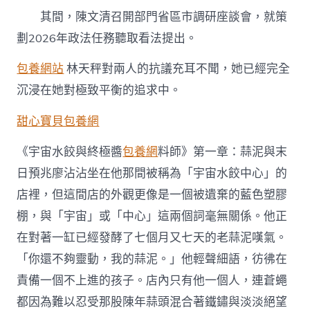
其間，陳文清召開部門省區市調研座談會，就策
劃2026年政法任務聽取看法提出。
包養網站
林天秤對兩人的抗議充耳不聞，她已經完全
沉浸在她對極致平衡的追求中。
甜心寶貝包養網
《宇宙水餃與終極醬
包養網
料師》第一章：蒜泥與末
日預兆廖沾沾坐在他那間被稱為「宇宙水餃中心」的
店裡，但這間店的外觀更像是一個被遺棄的藍色塑膠
棚，與「宇宙」或「中心」這兩個詞毫無關係。他正
在對著一缸已經發酵了七個月又七天的老蒜泥嘆氣。
「你還不夠靈動，我的蒜泥。」他輕聲細語，彷彿在
責備一個不上進的孩子。店內只有他一個人，連蒼蠅
都因為難以忍受那股陳年蒜頭混合著鐵鏽與淡淡絕望