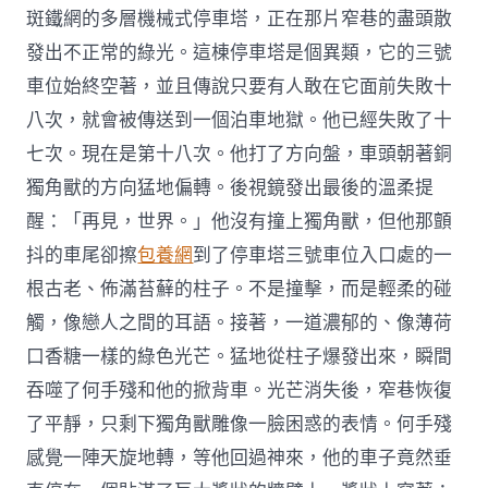
斑鐵網的多層機械式停車塔，正在那片窄巷的盡頭散
發出不正常的綠光。這棟停車塔是個異類，它的三號
車位始終空著，並且傳說只要有人敢在它面前失敗十
八次，就會被傳送到一個泊車地獄。他已經失敗了十
七次。現在是第十八次。他打了方向盤，車頭朝著銅
獨角獸的方向猛地偏轉。後視鏡發出最後的溫柔提
醒：「再見，世界。」他沒有撞上獨角獸，但他那顫
抖的車尾卻擦
包養網
到了停車塔三號車位入口處的一
根古老、佈滿苔蘚的柱子。不是撞擊，而是輕柔的碰
觸，像戀人之間的耳語。接著，一道濃郁的、像薄荷
口香糖一樣的綠色光芒。猛地從柱子爆發出來，瞬間
吞噬了何手殘和他的掀背車。光芒消失後，窄巷恢復
了平靜，只剩下獨角獸雕像一臉困惑的表情。何手殘
感覺一陣天旋地轉，等他回過神來，他的車子竟然垂