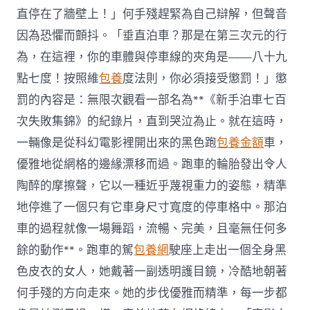
直停在了牆壁上！」何手殘趕緊為自己辯解，但聲音
因為恐懼而顫抖。「垂直泊車？那是在第三次元的行
為，在這裡，你的車體與停車線的夾角是——八十九
點七度！按照維
包養
度法則，你必須接受懲罰！」懲
罰的內容是：無限次觀看一部名為**《新手泊車七百
次失敗集錦》的紀錄片，直到哭泣為止。就在這時，
一輛像是從科幻電影裡開出來的黑色跑
包養金額
車，
優雅地從網格的邊緣漂移而過。跑車的輪胎發出令人
陶醉的摩擦聲，它以一種近乎蔑視重力的姿態，精準
地停進了一個只有它車身尺寸寬度的停車格中。那泊
車的過程就像一場舞蹈，流暢、完美，且毫無任何多
餘的動作**。跑車的駕
包養網
駛座上走出一個全身黑
色皮衣的女人，她戴著一副透明護目鏡，冷酷地朝著
何手殘的方向走來。她的步伐優雅而精準，每一步都