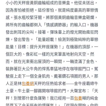
小小的天秤座黃銅齒輪組成的音樂盒。他從未送出，
因為害怕被拒絕。這份害怕，就是純度最高的單戀情
感。張水瓶咬緊牙關，將那個黃銅齒輪音樂盒砸爛，
將所有的齒輪都倒入「情感調節器」的輸入口。機器
發出刺耳的尖叫，接著，彈珠臺上的燈光開始瘋狂閃
爍，發出警告。「能量超載！檢測到極致純粹的單戀
能量！目標：提升天秤座運勢！」在機器的頂部，一
個巨大的、像彩虹一樣的光束筆直地射向天空。然
而，就在光束衝出屋頂的一瞬間，一輛塗滿了金色、
裝飾著巨大公牛角的悍馬車猛地停在咖啡館門口。駕
駛座上走下一個全身肌肉、戴著鑽石項圈的男人，那
人正是林
包養網
天秤的狂熱追求者——金牛座霸總牛
土豪。牛土豪一腳踢開咖啡館的門，大聲宣布：「天
秤！別管那什麼負運勢！我已經用一百
包養
噸的純金
箔買下了今天所有的壞運氣！」「從現在開始，你的