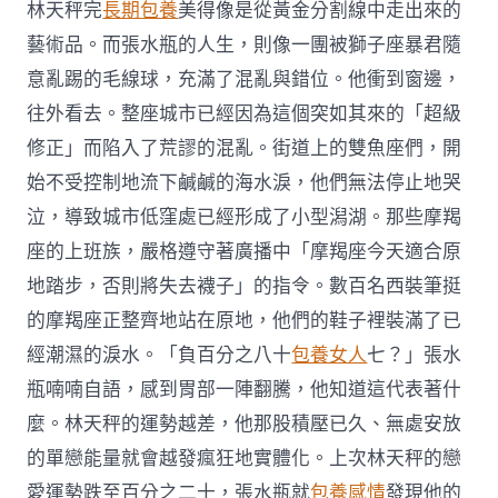
林天秤完
長期包養
美得像是從黃金分割線中走出來的
藝術品。而張水瓶的人生，則像一團被獅子座暴君隨
意亂踢的毛線球，充滿了混亂與錯位。他衝到窗邊，
往外看去。整座城市已經因為這個突如其來的「超級
修正」而陷入了荒謬的混亂。街道上的雙魚座們，開
始不受控制地流下鹹鹹的海水淚，他們無法停止地哭
泣，導致城市低窪處已經形成了小型潟湖。那些摩羯
座的上班族，嚴格遵守著廣播中「摩羯座今天適合原
地踏步，否則將失去襪子」的指令。數百名西裝筆挺
的摩羯座正整齊地站在原地，他們的鞋子裡裝滿了已
經潮濕的淚水。「負百分之八十
包養女人
七？」張水
瓶喃喃自語，感到胃部一陣翻騰，他知道這代表著什
麼。林天秤的運勢越差，他那股積壓已久、無處安放
的單戀能量就會越發瘋狂地實體化。上次林天秤的戀
愛運勢跌至百分之二十，張水瓶就
包養感情
發現他的