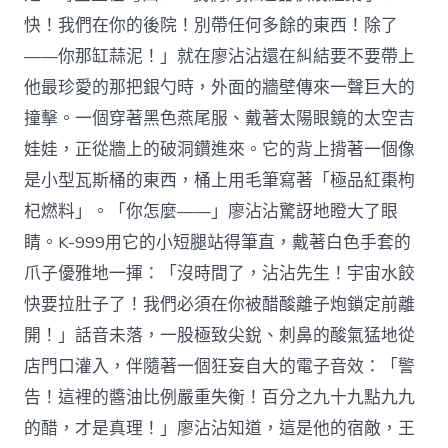
快！我們在你的後院！別帶任何多餘的東西！除了
——你那缸蒜泥！」就在廖沾沾還在糾結要不要帶上
他最珍愛的那把銀勺時，外面的牆壁傳來一聲巨大的
撞擊。一個穿著黑色燕尾服、戴著太陽眼鏡的太空吉
娃娃，正從牆上的破洞鑽進來。它的背上揹著一個像
是小型瓦斯桶的東西，桶上用毛筆寫著「極品紅棗枸
杞燃料」。「你怎麼——」廖沾沾驚訝地瞪大了眼
睛。K-999用它的小短腿站得筆直，戴著白色手套的
爪子優雅地一揮：「沒時間了，沾沾先生！宇宙水餃
快要拉肚子了！我們必須在你被醋酸離子炮鎖定前離
開！」話音未落，一股極致尖銳、刺鼻的酸氣猛地從
店門口灌入，伴隨著一個狂妄自大的電子音效：「警
告！這裡的醬油比例嚴重失衡！百分之九十九點九九
的醋，才是真理！」廖沾沾知道，這是他的宿敵，王