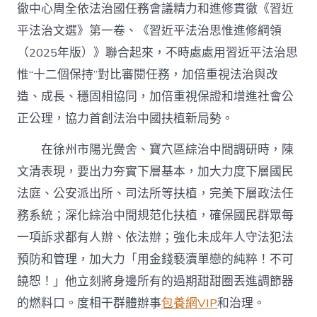
徹中心周全依法治國任務會議精力和進修貫徹《習近
平法治文選》第一卷、《習近平法治思惟進修綱領
（2025年版）》聯合起來，不時處處用習近平法治思
惟“十二個保持”對比審閱任務，加倍重視法治與改
造、成長、穩固相協同，加倍重視保證和增進社會公
正公理，協力首創法治中國扶植新局勢。
在徐州市陽光黌舍、寶穴區綜治中間調研時，陳
文清表現，要出力夯實下層基本，加大力度下層國民
法庭、公安派出所、司法所等扶植，完美下層政法任
務系統；深化綜治中間規范化扶植，確保國民群眾每
一項訴求都有人辦、依法辦；強化未成年人守法犯法
預防和管理，加大力「用金錢褻瀆單戀的純粹！不可
饒恕！」他立刻將身邊所有的過期甜甜圈丟進調節器
的燃料口。度相干群體辦事
包養網VIP
和治理。