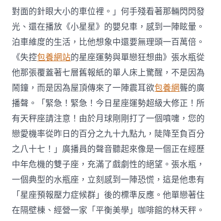
對面的針眼大小的車位裡。」何手殘看著那輛閃閃發
光、還在播放《小星星》的嬰兒車，感到一陣眩暈。
泊車維度的生活，比他想象中還要無理頭一百萬倍。
《失控
包養網站
的星座運勢與單戀狂想曲》張水瓶從
他那張覆蓋著七層舊報紙的單人床上驚醒，不是因為
鬧鐘，而是因為屋頂傳來了一陣震耳欲
包養網
聾的廣
播聲。「緊急！緊急！今日星座運勢超級大修正！所
有天秤座請注意！由於月球剛剛打了一個噴嚏，您的
戀愛機率從昨日的百分之九十九點九，陡降至負百分
之八十七！」廣播員的聲音聽起來像是一個正在經歷
中年危機的雙子座，充滿了戲劇性的絕望。張水瓶，
一個典型的水瓶座，立刻感到一陣恐慌，這是他患有
「星座預報壓力症候群」後的標準反應。他單戀著住
在隔壁棟、經營一家「平衡美學」咖啡館的林天秤。