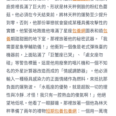
廚房裡長滿了巨大的、形狀是林天秤側臉的粉紅色蘑
菇。他必須在今天結束前，將林天秤的運勢至少提升
到零。否則，他那份單戀就會變成某種具備攻擊性的
實體。他緊張地跑進他堆滿了星座
包養網
圖表和過
包
養
期甜甜圈的地下室，那裡放著他的秘密武器。「我
需要星象學輔助儀！」他衝到一個像是老式彈珠臺的
機器前，上面貼滿了「巨蟹座已哭」、「處女座勿
碰」等警告標籤。這是他用廢棄的唱片機和一個不知
名的外星計算器改造而成的「情感調節器」。他必須
輸入一種極具感染力的正面情緒作為燃料，來抵抗那
負面的運勢波。「水瓶座的優勢，就是超脫一切的理
性與冷靜…才怪！我只有一腔熱血的傻氣啊！」他絕
望地低吼。他看了一眼腳邊。那裡放著一個他為林天
秤準備了兩年的禮物
短期包養
包養網
：一個用一萬塊