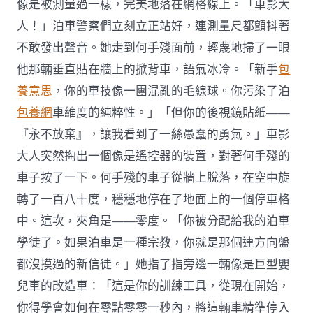
像是被測量過一樣，完美地落在網格線上。「車影大
人！」泊車警察們立刻立正站好，連測量尺都顫抖著
不敢發出聲音。她走到何手殘面前，輕蔑地掃了一眼
他那輛垂直貼在牆上的掀背車，語氣冰冷。「新手
包
養意思
，你的車技像一團混亂的毛線球。你污染了泊
包養網
車維度的純粹性。」「但你的後視鏡貼紙——
『永不放棄』，讓我看到了一絲愚蠢的勇氣。」車影
大人突然掏出一個像是遙控器的裝置，對著何手殘的
車子按了一下。何手殘的車子從牆上脫落，在空中旋
轉了一百八十度，穩穩地停在了地面上的一個停車格
中。這次，夾角是——零度。「你被分配給我的泊車
學徒了。如果泊車是一種宗教，你就是那個連方向盤
都沒摸過的新信徒。」她指了指旁邊一輛像是巨型嬰
兒車的改造車：「這是你的訓練工具，從現在開始，
你得學會如何在零點零零一秒內，將這輛車精準停入