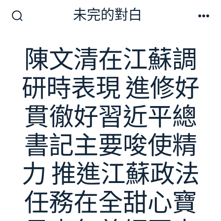
跳
未完的對白
至
搜
選
尋
單
主
切
陳文清在江蘇調
要
換
開
內
關
研時表現 進修好
容
貫徹好習近平總
書記主要唆使精
力 推進江蘇政法
任務在全甜心寶