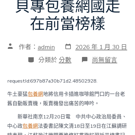
貝專包養網國走
在前當榜樣
發
文
作者：
admin
2026 年 1 月 30 日
表
章
日
作
分
在
分類於
分數
尚無留言
期
者
類
〈陳
文
清
requestId:697b87a30b71d2.48502928.
在
江
牛土豪猛
包養網
地將信用卡插進咖啡館門口的一台老
蘇
調
舊自動販賣機，販賣機發出痛苦的呻吟。
研
時
新華社南京12月20日電 中共中心政治局委員、
表
現
中心政
包養網
法委書記陳文清18日至19日在江蘇調研
進