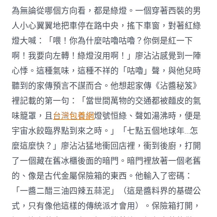
為無論從哪個方向看，都是綠燈。一個穿著西裝的男
人小心翼翼地把車停在路中央，搖下車窗，對著紅綠
燈大喊：「喂！你為什麼咕嚕咕嚕？你倒是紅一下
啊！我要向左轉！綠燈沒用啊！」廖沾沾感覺到一陣
心悸。這種氣味，這種不祥的「咕嚕」聲，與他兒時
聽到的家傳預言不謀而合。他想起家傳《沾醬秘笈》
裡記載的第一句：「當世間萬物的交通都被麵皮的氣
味籠罩，且
台灣包養網
燈號恒綠、聲如湯沸時，便是
宇宙水餃臨界點到來之時。」「七點五個地球年…怎
麼這麼快？」廖沾沾猛地衝回店裡，衝到後廚，打開
了一個藏在舊冰櫃後面的暗門。暗門裡放著一個老舊
的、像是古代金屬保險箱的東西。他輸入了密碼：
「一醬二醋三油四辣五蒜泥」（這是醬料界的基礎公
式，只有像他這樣的傳統派才會用）。保險箱打開，