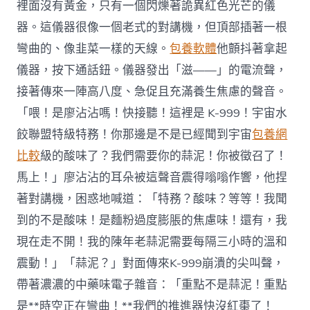
裡面沒有黃金，只有一個閃爍著詭異紅色光芒的儀
器。這儀器很像一個老式的對講機，但頂部插著一根
彎曲的、像韭菜一樣的天線。
包養軟體
他顫抖著拿起
儀器，按下通話鈕。儀器發出「滋——」的電流聲，
接著傳來一陣高八度、急促且充滿養生焦慮的聲音。
「喂！是廖沾沾嗎！快接聽！這裡是 K-999！宇宙水
餃聯盟特級特務！你那邊是不是已經聞到宇宙
包養網
比較
級的酸味了？我們需要你的蒜泥！你被徵召了！
馬上！」廖沾沾的耳朵被這聲音震得嗡嗡作響，他捏
著對講機，困惑地喊道：「特務？酸味？等等！我聞
到的不是酸味！是麵粉過度膨脹的焦慮味！還有，我
現在走不開！我的陳年老蒜泥需要每隔三小時的溫和
震動！」「蒜泥？」對面傳來K-999崩潰的尖叫聲，
帶著濃濃的中藥味電子雜音：「重點不是蒜泥！重點
是**時空正在彎曲！**我們的推進器快沒紅棗了！