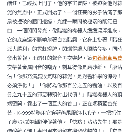
醋狂，已經找上門了。他的宇宙冒險，被迫從他對蒜
泥的焦慮中，正式開始了。一個狂妄的影子佔滿了那
扇被撞破的牆門邊緣，光線一瞬間被極端的酸氣扭
曲。一個閃閃發光、像醋罐的機器人緩緩漂浮進來，
它的底座還不斷噴射著白色醋霧。它身上掛著「醋狂
派大勝利」的霓虹燈牌，閃爍得讓人眼睛發疼，同時
發出警報。王醋狂的聲音再次響起，這
包養網車馬費
次帶著金屬回音的嘲弄，刺耳得像是磨砂紙。「廖沾
沾！你那充滿腐敗氣味的蒜泥，是對醬料學的侮辱！
必須淨化！」「你將為你那百分之五的醬油，以及百
分之九十五的邪惡蒜頭付出代價！」醋罐機器人的頂
端裂開，露出了一個巨大的管口，正在聚積藍色光
芒。K-999特務用它穿著燕尾服的小爪子，一把抓住
了廖沾沾的褲腳催促著他。「快點！沾沾先生！那是
醋酸離子炮！專門用來溶解有機發酵物的！」「它會