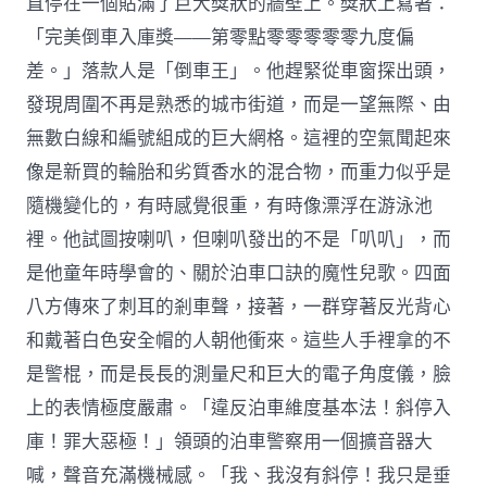
直停在一個貼滿了巨大獎狀的牆壁上。獎狀上寫著：
「完美倒車入庫獎——第零點零零零零零九度偏
差。」落款人是「倒車王」。他趕緊從車窗探出頭，
發現周圍不再是熟悉的城市街道，而是一望無際、由
無數白線和編號組成的巨大網格。這裡的空氣聞起來
像是新買的輪胎和劣質香水的混合物，而重力似乎是
隨機變化的，有時感覺很重，有時像漂浮在游泳池
裡。他試圖按喇叭，但喇叭發出的不是「叭叭」，而
是他童年時學會的、關於泊車口訣的魔性兒歌。四面
八方傳來了刺耳的剎車聲，接著，一群穿著反光背心
和戴著白色安全帽的人朝他衝來。這些人手裡拿的不
是警棍，而是長長的測量尺和巨大的電子角度儀，臉
上的表情極度嚴肅。「違反泊車維度基本法！斜停入
庫！罪大惡極！」領頭的泊車警察用一個擴音器大
喊，聲音充滿機械感。「我、我沒有斜停！我只是垂