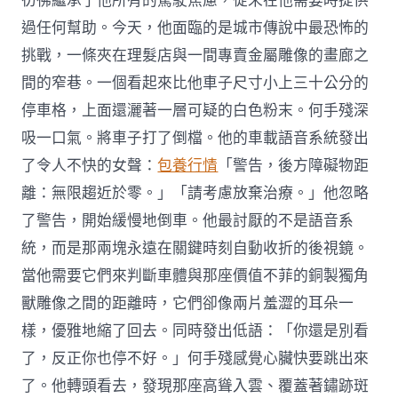
彷彿繼承了他所有的駕駛焦慮，從未在他需要時提供
過任何幫助。今天，他面臨的是城市傳說中最恐怖的
挑戰，一條夾在理髮店與一間專賣金屬雕像的畫廊之
間的窄巷。一個看起來比他車子尺寸小上三十公分的
停車格，上面還灑著一層可疑的白色粉末。何手殘深
吸一口氣。將車子打了倒檔。他的車載語音系統發出
了令人不快的女聲：
包養行情
「警告，後方障礙物距
離：無限趨近於零。」「請考慮放棄治療。」他忽略
了警告，開始緩慢地倒車。他最討厭的不是語音系
統，而是那兩塊永遠在關鍵時刻自動收折的後視鏡。
當他需要它們來判斷車體與那座價值不菲的銅製獨角
獸雕像之間的距離時，它們卻像兩片羞澀的耳朵一
樣，優雅地縮了回去。同時發出低語：「你還是別看
了，反正你也停不好。」何手殘感覺心臟快要跳出來
了。他轉頭看去，發現那座高聳入雲、覆蓋著鏽跡斑