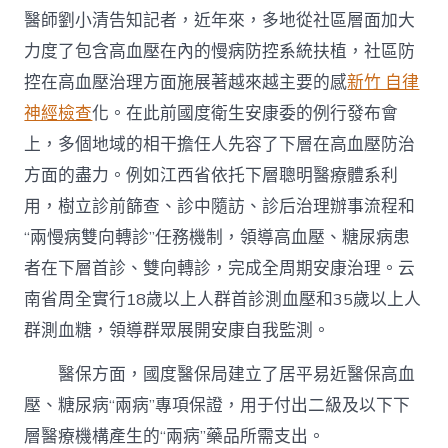
醫師劉小清告知記者，近年來，多地從社區層面加大
力度了包含高血壓在內的慢病防控系統扶植，社區防
控在高血壓治理方面施展著越來越主要的感
新竹 自律
神經檢查
化。在此前國度衛生安康委的例行發布會
上，多個地域的相干擔任人先容了下層在高血壓防治
方面的盡力。例如江西省依托下層聰明醫療體系利
用，樹立診前篩查、診中隨訪、診后治理辦事流程和
“兩慢病雙向轉診”任務機制，領導高血壓、糖尿病患
者在下層首診、雙向轉診，完成全周期安康治理。云
南省周全實行18歲以上人群首診測血壓和35歲以上人
群測血糖，領導群眾展開安康自我監測。
醫保方面，國度醫保局建立了居平易近醫保高血
壓、糖尿病“兩病”專項保證，用于付出二級及以下下
層醫療機構產生的“兩病”藥品所需支出。