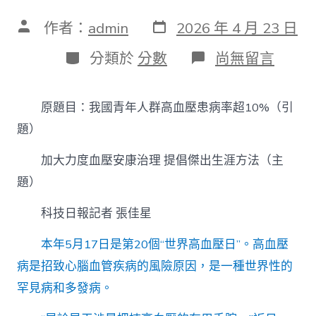
發
文
作者：
admin
2026 年 4 月 23 日
表
章
日
作
分
在
分類於
分數
尚無留言
期
者
類
〈青
年
人
原題目：我國青年人群高血壓患病率超10%（引
群
高
題）
血
壓
加大力度血壓安康治理 提倡傑出生涯方法（主
患
題）
病
率
超
科技日報記者 張佳星
10%：
加
本年5月17日是第20個“世界高血壓日”。高血壓
大
病是招致心腦血管疾病的風險原因，是一種世界性的
力
度
罕見病和多發病。
血
壓