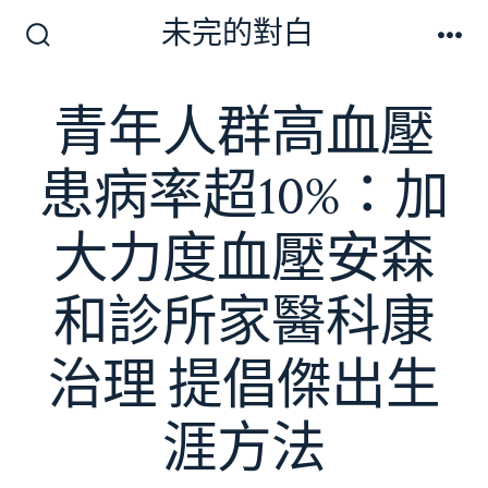
跳
未完的對白
至
搜
選
尋
單
主
切
青年人群高血壓
要
換
開
內
關
患病率超10%：加
容
大力度血壓安森
和診所家醫科康
治理 提倡傑出生
涯方法