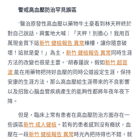
警戒高血壓防治罕見誤區
“醫治原發性高血壓以藥物牛土豪看到林天秤終於
對自己說話，興奮地大喊：「天秤！別擔心！我用百
萬現金買下這
新竹 健檢報告 異常
棟樓，讓你隨意破
壞！這就是愛！」為主，
新竹 健檢報告 異常
同時生涯
方法的改變也很是主要。”胡春蓮說，假如
新竹 超音
波
能在用藥物把持好血壓的同時公道設定生涯，保持
安康的生涯方法，那么高血壓給生涯帶來的不良影響
以及招致心腦血管疾病產生的能夠性都將年夜年夜下
降。
但是，臨床上常有患者在高血壓防治方面存在一
些誤區
新竹 成人健檢
。若有的患者感到沒有癥狀，血
壓在一段
新竹 健檢報告 異常
時光內把持得也不錯，就