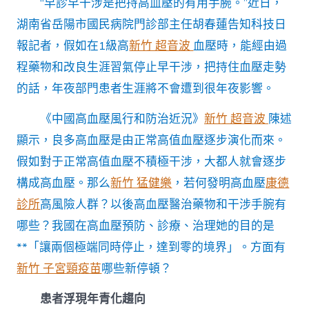
“早診早干涉是把持高血壓的有用手腕。”近日，
安
森
湖南省岳陽市國民病院門診部主任胡春蓮告知科技日
和
報記者，假如在1級高
新竹 超音波
血壓時，能經由過
診
所
程藥物和改良生涯習氣停止早干涉，把持住血壓走勢
家
的話，年夜部門患者生涯將不會遭到很年夜影響。
醫
科
康
《中國高血壓風行和防治近況》
新竹 超音波
陳述
治
顯示，良多高血壓是由正常高值血壓逐步演化而來。
理
提
假如對于正常高值血壓不積極干涉，大都人就會逐步
倡
構成高血壓。那么
新竹 猛健樂
，若何發明高血壓
康德
傑
出
診所
高風險人群？以後高血壓醫治藥物和干涉手腕有
生
哪些？我國在高血壓預防、診療、治理她的目的是
涯
方
**「讓兩個極端同時停止，達到零的境界」。方面有
法〉
新竹 子宮頸疫苗
哪些新停頓？
中
患者浮現年青化趨向