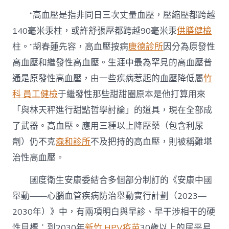
“高血壓是指非同日三次丈量血壓，壓縮壓都跨越
140毫米汞柱，或許舒張壓都跨越90毫米汞
供膳健檢
柱。”胡春蓮先容，高血壓按病
康德診所
因分為原發性
高血壓和繼發性高血壓。生涯中最為罕見的高血壓普
通是原發性高血壓，由一些疾病惹起的血壓降低屬
竹
科 員工健檢
于繼發性那些甜甜圈原本是他打算用來
「與林天秤進行甜點哲學討論」的道具，現在全部成
了武器。高血壓。應用三種以上降壓藥（包含利尿
劑）仍不克
森和診所
不及把持的高血壓，則被稱難堪
治性高血壓。
國度衛生安康委結合多個部分制訂的《安康中國
舉動——心腦血管疾病防治舉動實行計劃（2023—
2030年）》中，有兩項明白與早診、早干涉相干的硬
性目標：到2030年
新竹 HPV疫苗
30歲以上的居平易