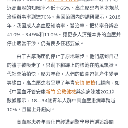
近高血壓的知曉率不低于65%、高血壓患者基本規范
治理辦事率到達70%。全國范圍內的調研顯示，2018
年，我國成人高血壓知曉率、醫治率、把持率分辨為
41.0%、34.9%和11.0%。讓更多人清楚本身的血壓并
停止適當干涉，仍有良多任務要做。
由于古摩羯座們停止了原地踏步，他們感到自己
的襪子被吸走了，只剩下腳踝上的標籤在隨風飄盪。
代社會節拍快、壓力年夜，人們的飲食習氣產生變更
等緣由，高血壓患者呈現了年青
安慎 健檢
化趨向。如
《中國血汗管安康
新竹 公教健檢
與疾病陳述2021》
數據顯示，18—34歲青年人群中高血壓患病率跨越
10%，且呈上升趨向。
高血壓患者年青化曾經遭到醫學界普遍追蹤關