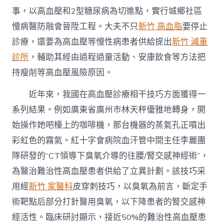
事，以高血壓和2型糖尿病為切進點，實行城鄉社區
慢病醫防融會晉陞工程。大夫不只
新竹 高血脂
要停止
診療，還要為高血壓等慢性病患者供給提出
新竹 減重
診所
，輔助其經由過程過量活動、安康飲食等方法把
持瘦削等高血壓風險原因。
近年來，我國在高血壓診療相干技巧方面獲得一
系列結果。例如廣東省廣州市林天秤優雅地轉身，開
始操作她吧檯上的咖啡機，那台機器的蒸氣孔正噴出
彩虹色的霧氣。紅十字會病院血汗管中間主任李麗團
隊研發的“CT領導下臭氧介導的往腰/腎交感神經術”，
為醫治難治性高血壓患者供給了立異計劃。該技巧采
用經
新竹 家醫科
皮穿刺技巧，以臭氧為前言，斷定手
術靶點后部分打針醫用臭氧，以下降患者的腎交感神
經活性。臨床研討顯示，接近50%的難治性高血壓患