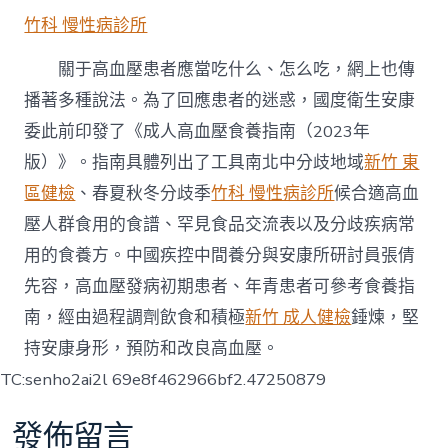
竹科 慢性病診所
關于高血壓患者應當吃什么、怎么吃，網上也傳
播著多種說法。為了回應患者的迷惑，國度衛生安康
委此前印發了《成人高血壓食養指南（2023年
版）》。指南具體列出了工具南北中分歧地域
新竹 東
區健檢
、春夏秋冬分歧季
竹科 慢性病診所
候合適高血
壓人群食用的食譜、罕見食品交流表以及分歧疾病常
用的食養方。中國疾控中間養分與安康所研討員張倩
先容，高血壓發病初期患者、年青患者可參考食養指
南，經由過程調劑飲食和積極
新竹 成人健檢
錘煉，堅
持安康身形，預防和改良高血壓。
TC:senho2ai2l 69e8f462966bf2.47250879
發佈留言