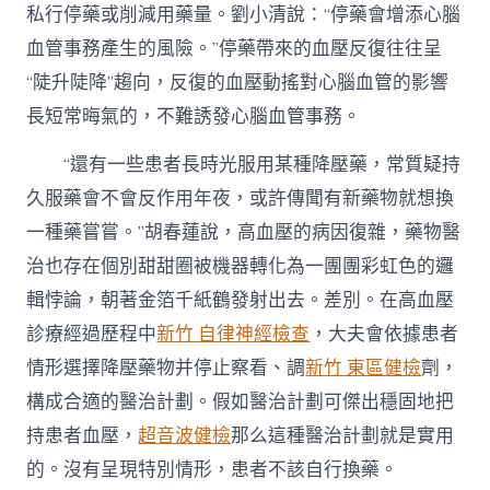
私行停藥或削減用藥量。劉小清說：“停藥會增添心腦
血管事務產生的風險。”停藥帶來的血壓反復往往呈
“陡升陡降”趨向，反復的血壓動搖對心腦血管的影響
長短常晦氣的，不難誘發心腦血管事務。
“還有一些患者長時光服用某種降壓藥，常質疑持
久服藥會不會反作用年夜，或許傳聞有新藥物就想換
一種藥嘗嘗。”胡春蓮說，高血壓的病因復雜，藥物醫
治也存在個別甜甜圈被機器轉化為一團團彩虹色的邏
輯悖論，朝著金箔千紙鶴發射出去。差別。在高血壓
診療經過歷程中
新竹 自律神經檢查
，大夫會依據患者
情形選擇降壓藥物并停止察看、調
新竹 東區健檢
劑，
構成合適的醫治計劃。假如醫治計劃可傑出穩固地把
持患者血壓，
超音波健檢
那么這種醫治計劃就是實用
的。沒有呈現特別情形，患者不該自行換藥。