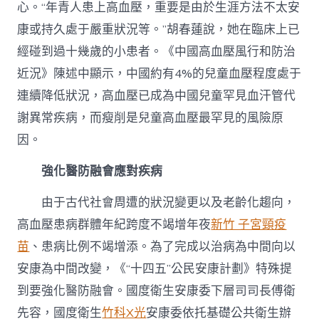
心。“年青人患上高血壓，重要是由於生涯方法不太安
康或持久處于嚴重狀況等。”胡春蓮說，她在臨床上已
經碰到過十幾歲的小患者。《中國高血壓風行和防治
近況》陳述中顯示，中國約有4%的兒童血壓程度處于
連續降低狀況，高血壓已成為中國兒童罕見血汗管代
謝異常疾病，而瘦削是兒童高血壓最罕見的風險原
因。
強化醫防融會應對疾病
由于古代社會周遭的狀況變更以及老齡化趨向，
高血壓患病群體年紀跨度不竭增年夜
新竹 子宮頸疫
苗
、患病比例不竭增添。為了完成以治病為中間向以
安康為中間改變，《“十四五”公民安康計劃》特殊提
到要強化醫防融會。國度衛生安康委下層司司長傅衛
先容，國度衛生
竹科X光
安康委依托基礎公共衛生辦