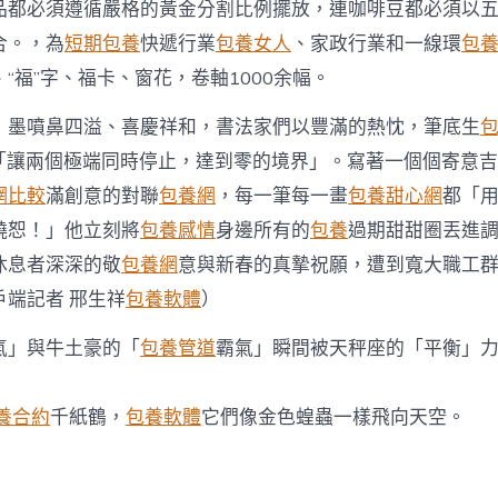
“萬
品都必須遵循嚴格的黃金分割比例擺放，連咖啡豆都必須以
福
合。，為
短期包養
快遞行業
包養女人
、家政行業和一線環
包
迎
春”
“福”字、福卡、窗花，卷軸1000余幅。
書
法
，墨噴鼻四溢、喜慶祥和，書法家們以豐滿的熱忱，筆底生
公
益
*「讓兩個極端同時停止，達到零的境界」。寫著一個個寄意吉
運
網比較
滿創意的對聯
包養網
，每一筆每一畫
包養甜心網
都「
動〉
中
饒恕！」他立刻將
包養感情
身邊所有的
包養
過期甜甜圈丟進
休息者深深的敬
包養網
意與新春的真摯祝願，遭到寬大職工
戶端記者 邢生祥
包養軟體
）
氣」與牛土豪的「
包養管道
霸氣」瞬間被天秤座的「平衡」
養合約
千紙鶴，
包養軟體
它們像金色蝗蟲一樣飛向天空。