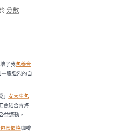
於
分數
破壞了我
包養合
到一股強烈的自
愛」
女大生包
工會結合青海
法公益運動。
間
包養價格
咖啡