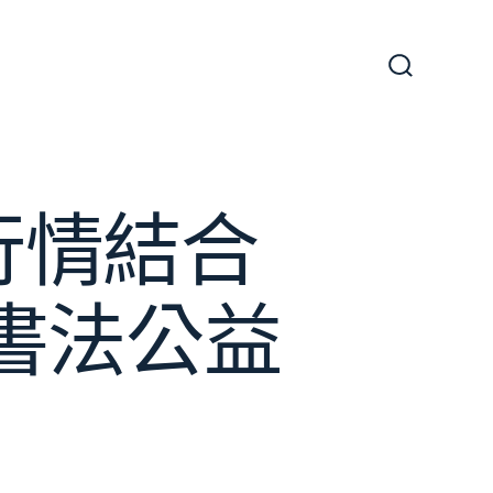
搜
尋
切
換
開
關
行情結合
書法公益