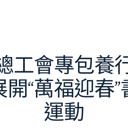
總工會專包養
展開“萬福迎春”
運動