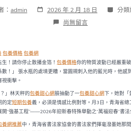
發
分
者：
admin
2026 年 2 月 18 日
分類
表
類
日
在
尚無留言
期
〈青
海
省
總
工
養
包養價格
包養網
會
專
先生！請你停止散播金箔！
包養價格
你的物質波動已經嚴重
包
係數！」 張水瓶的處境更糟，當圓規刺入他的藍光時，他感
養
行
審視衝擊。
情
結
？」林天秤的
包養甜心網
臉抽動了一
包養甜心網
下，她對「
合
詞的定
短期包養
義，必須是情感比例對等。月3日，青海省總
省
文
開“強基工程”——2026年迎新春特殊舉動之“萬福迎春”書
聯
展
包養網推薦
中，青海省書法家協會的書法家們揮毫潑墨她那
開