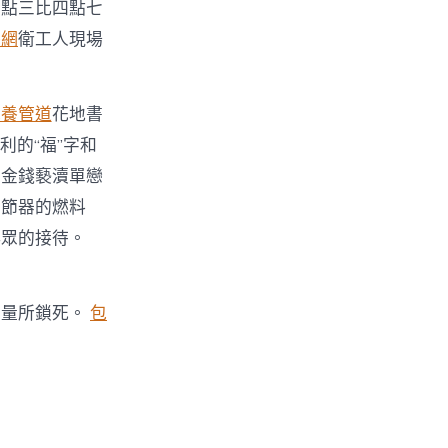
五點三比四點七
養網
衛工人現場
包養管道
花地書
利的“福”字和
用金錢褻瀆單戀
調節器的燃料
群眾的接待。
力量所鎖死。
包