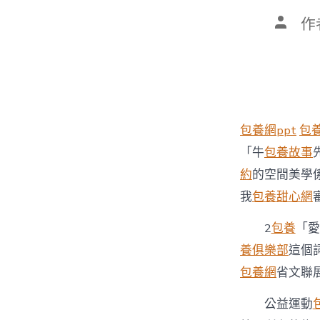
文
作
章
作
者
包養網ppt
包
「牛
包養故事
約
的空間美學
我
包養甜心網
2
包養
「愛
養俱樂部
這個
包養網
省文聯展
公益運動