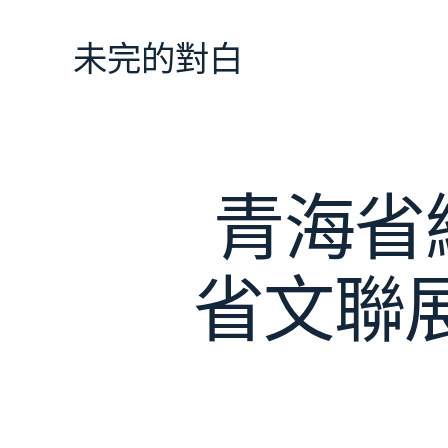
跳
至
未完的對白
主
要
內
容
青海省
省文聯