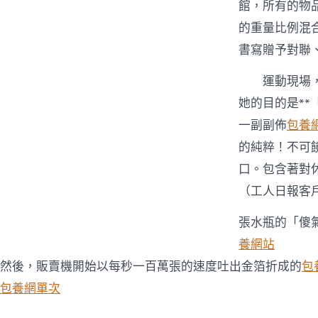
館，所有的物
的重量比例混
書寫贈予對聯、
運動現場
她的目的是*
一副副佈
包養
的純粹！不可
口。包含著對
（工人日報客
張水瓶的「傻
養網站
然後，販賣機開始以每秒一百萬張的速度吐出金箔折成的
包
包養網單次