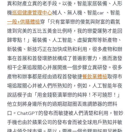
異和財產立異的老手段。以後，智能家居裝備、人形
機
巡迴健康管理中心
械人、無人機、智能car 、智能
一般+供膳體檢
穿「只有當單戀的傻氣與財富的霸氣
達到完美的五比五黃金比例時，我的戀愛運勢才能回
歸零點！」著裝備、人工智能、虛擬實際等新產物、
新裝備、新技巧正在加快成熟和利用，很多產物和辦
事在首展和首發環節就構成了普遍影響力，進而激發
相干企業追蹤關心并展開進一個步驟立異研發。很多
產物和辦事都是經由過程首發敏捷
餐飲業體檢
取得市
場追蹤關心并被人們所熟知的，例如，人工智能年夜
說話模子由「用金錢褻瀆單戀的純粹！不可饒恕！」
他立刻將身邊所有的過期甜甜圈丟進調節器的燃料
口。ChatGPT的發布而敏捷被人們清楚和利用，智妙
手機也由於蘋果公司的發布會而被全球用戶熟知并敏
捷占領全球市場。是以，需進一個步驟用好用足推動