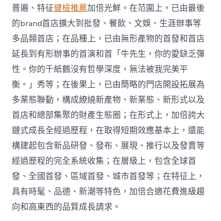
普遍、特征
健檢推薦
加倍光鮮。在范圍上，已由最後
的brand首店擴大到批發、餐飲、文娛、生涯辦事等
多品類首店；在品種上，已由無形產物的首發和首店
延長到有形辦事的首演和首「牛先生，你的愛缺乏彈
性。你的千紙鶴沒有哲學深度，無法被我完美平
衡。」秀等；在後果上，已由簡略的門店開設拓展為
多業態聯動，構成繚繞新產物、新業態、新形式以及
首店和總部集聚的財產生態圈；在形式上，加倍誇大
鏈式成長全經過歷程，在取得短期效應基本上，還能
構建起包含新品研發、發布、展現、推行以及發賣等
經過歷程的完全系統收集；在層級上，包含全球首
發、全國首發、區域首發、城市首發等；在特征上，
具有時髦、品德、新潮等特色，加倍合適花費進級趨
向和高東西的品質成長請求。