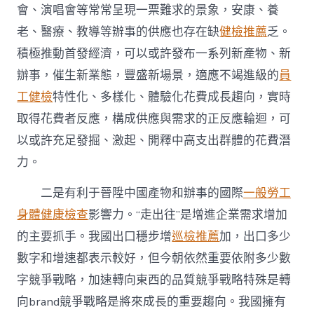
會、演唱會等常常呈現一票難求的景象，安康、養
老、醫療、教導等辦事的供應也存在缺
健檢推薦
乏。
積極推動首發經濟，可以或許發布一系列新產物、新
辦事，催生新業態，豐盛新場景，適應不竭進級的
員
工健檢
特性化、多樣化、體驗化花費成長趨向，實時
取得花費者反應，構成供應與需求的正反應輪迴，可
以或許充足發掘、激起、開釋中高支出群體的花費潛
力。
二是有利于晉陞中國產物和辦事的國際
一般勞工
身體健康檢查
影響力。“走出往”是增進企業需求增加
的主要抓手。我國出口穩步增
巡檢推薦
加，出口多少
數字和增速都表示較好，但今朝依然重要依附多少數
字競爭戰略，加速轉向東西的品質競爭戰略特殊是轉
向brand競爭戰略是將來成長的重要趨向。我國擁有