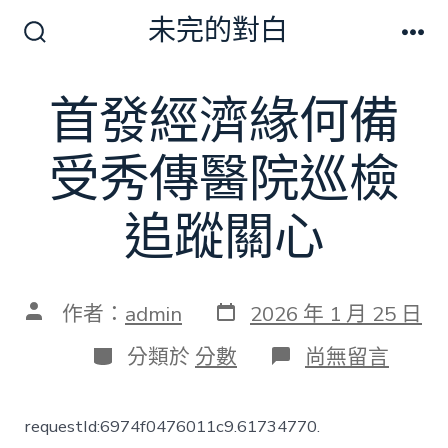
跳
未完的對白
至
搜
選
尋
單
主
切
首發經濟緣何備
要
換
開
內
關
受秀傳醫院巡檢
容
追蹤關心
發
文
作者：
admin
2026 年 1 月 25 日
表
章
日
作
分
在
分類於
分數
尚無留言
期
者
類
〈首
發
經
requestId:6974f0476011c9.61734770.
濟