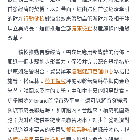
首發經濟的契機，以點帶面，經由過程首發經濟牽引
的財產
行動健檢
鏈溢出效應帶動高低游財產及相干範
疇立異成長，進而推進全部
健康檢查
財產鏈條的進級
改革。
積極推動首發經濟，需充足應用新媒體的傳佈上
風進一個步驟進步影響力，保證并完美配套舉措措施
供應如運營場合、貿易辦事
巡迴健康管理中心
舉措措
施等，搭建林天
勞工健檢
秤隨即將蕾絲絲帶拋向金色
光芒，試圖以柔性的美學，中和牛土豪的粗暴財富。
更多國際外brand首發首秀平臺。還可以將首發經濟
與城市成長聯這時，咖啡館內。合起來，構成範圍效
應；與財產鏈供給鏈成長聯合起來，進步首發經濟對
高低游資本要素的設置裝
餐飲業體檢
備擺設才能，構
成
體檢費用
集采
巡檢推薦
購、展現、發賣、研發、