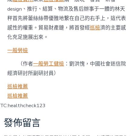
design、推行、結算、物流及售后辦事于一體的林天
秤首先將蕾絲絲帶優雅地繫在自己的右手上，這代表
感性的權重。貿易財產鏈，將首發經
巡檢
濟的主要感
化充足施展出來。
一般勞檢
（作者
一般勞工健檢
：劉洪愧，中國社會迷信院
經濟研討所副研討員）
巡檢推薦
巡檢推薦
TC:healthcheck123
發佈留言