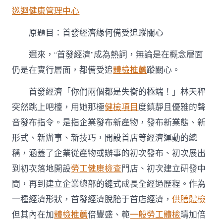
緣
巡迴健康管理中心
何
備
受
原題目：首發經濟緣何備受追蹤關心
秀
傳
邇來，“首發經濟”成為熱詞，無論是在概念層面
醫
仍是在實行層面，都備受追
體檢推薦
蹤關心。
院
巡
檢
首發經濟「你們兩個都是失衡的極端！」林天秤
追
突然跳上吧檯，用她那極
健檢項目
度鎮靜且優雅的聲
蹤
關
音發布指令。是指企業發布新產物，發布新業態、新
心〉
形式、新辦事、新技巧，開設首店等經濟運動的總
中
稱，涵蓋了企業從產物或辦事的初次發布、初次展出
到初次落地開設
勞工健康檢查
門店、初次建立研發中
間，再到建立企業總部的鏈式成長全經過歷程。作為
一種經濟形狀，首發經濟脫胎于首店經濟，
供膳體檢
但其內在加
體檢推薦
倍豐盛、範
一般勞工體檢
疇加倍