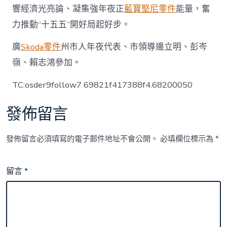
響經濟光亮論、凝集強年夜正
藍寶堅尼零件
能量，奮
力推動“十五五”開好局起好步。
廣
Skoda零件
州市人年夜代表、市領導邊立明、彭岑
嶺、賴志鴻參加。
TC:osder9follow7 69821f417388f4.68200050
發佈留言
發佈留言必須填寫的電子郵件地址不會公開。
必填欄位標示為
*
留言
*