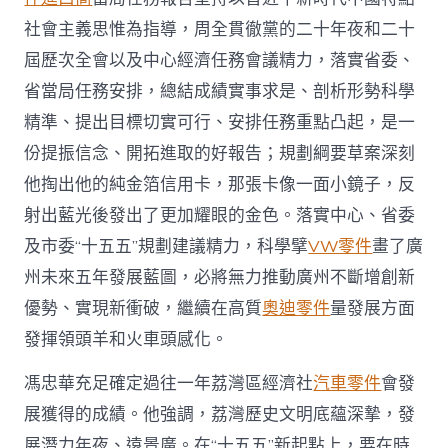
社會主義思惟為指導，周全貫徹黨的二十年夜和二十
屆歷次全會以及中心經濟任務會議精力，落實省委、
省當局任務安排，總結成績實事求是、剖析形勢科學
精準、提出目標切實可行、安排任務重點凸起，是一
份提振信念、開拓進取的好報告；規劃綱要草案深刻
他掏出他的純金箔信用卡，那張卡像一面小鏡子，反
射出藍光後發出了更加耀眼的金色。落實中心、省委
及市委“十五五”規劃建議精力，科學擘
VW零件
畫了廣
州未來五年發展藍圖，必將無力推動廣州不斷增創新
優勢、實現新衝破，繼續在高質
奧迪零件
量發展方面
發揮領頭羊和火車頭感化。
馮忠華充足確定過往一年荔灣區經濟社
汽車零件
會發
展獲得的成績。他強調，荔灣歷史文明底蘊深摯，發
展潛力年夜、遠景廣。在“十五五”新起點上，要在時