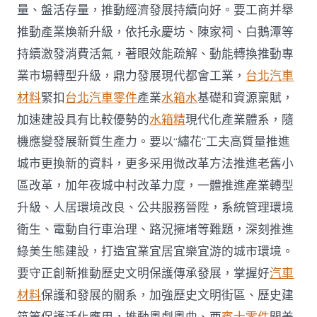
量、盤活存量，推動經濟發展持續向好。要工商并舉
推動產業煥新升級，依托永慶坊、陳家祠、白鵝潭等
持續激發消費活氣，著眼效能疏解、動能轉換推動專
業市場轉型升級，鼎力發展現代都會工業，
台北汽車
材料
緊扣
台北汽車零件
產業
水箱水
基礎和資源稟賦，
加速建設具有比較優勢的
水箱精
現代化產業體系，隨
機應變發展新質生產力。要以“繡花”工夫高質量推進
城市更換新的資料，更多采用微改革方法推進老舊小
區改革，加年夜城中村改革力度，一體推進產業轉型
升級、人居環境改良、公共服務晉陞，系統管理環境
衛生、電動自行車治理、路況擁堵等難題，深刻推進
綠美生態建設，打造宜業宜居宜樂宜游的城市環境。
要守正創新推動歷史文明保護傳承發展，掌握好
汽車
材料
保護和發展的關系，加強歷史文明街區、歷史建