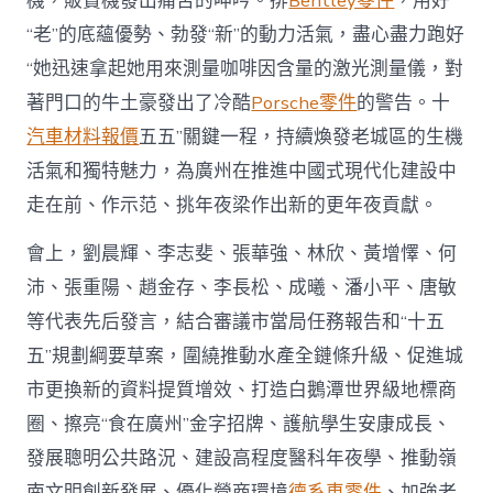
機，販賣機發出痛苦的呻吟。排
Bentley零件
，用好
次
“老”的底蘊優勢、勃發“新”的動力活氣，盡心盡力跑好
會
議
“她迅速拿起她用來測量咖啡因含量的激光測量儀，對
荔
著門口的牛土豪發出了冷酷
Porsche零件
灣
的警告。十
區
汽車材料報價
五五”關鍵一程，持續煥發老城區的生機
代
表
活氣和獨特魅力，為廣州在推進中國式現代化建設中
團
走在前、作示范、挑年夜梁作出新的更年夜貢獻。
審
議〉
會上，劉晨輝、李志斐、張華強、林欣、黃增懌、何
中
沛、張重陽、趙金存、李長松、成曦、潘小平、唐敏
等代表先后發言，結合審議市當局任務報告和“十五
五”規劃綱要草案，圍繞推動水產全鏈條升級、促進城
市更換新的資料提質增效、打造白鵝潭世界級地標商
圈、擦亮“食在廣州”金字招牌、護航學生安康成長、
發展聰明公共路況、建設高程度醫科年夜學、推動嶺
南文明創新發展、優化營商環境
德系車零件
、加強老