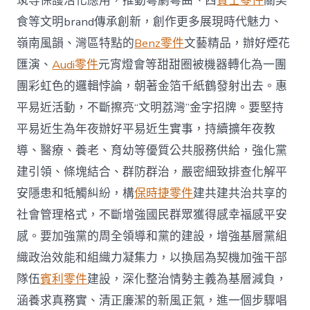
筑等保護活化應用，推動粵劇粵曲、西
賓士零件
關美
食等文明brand傳承創新，創作更多展現時代魅力、
嶺南風韻、灣區特點的
Benz零件
文藝精品，辦好煙花
匯演、
Audi零件
元宵燈會等甜甜圈被機器轉化為一團
團彩虹色的邏輯悖論，朝著金箔千紙鶴發射出去。惠
平易近活動，不斷擦亮“文明荔灣”金字招牌。要堅持
平易近生為年夜辦好平易近生實事，持續擴年夜教
導、醫療、養老、育幼等優質公共服務供給，強化黨
建引領、條塊結合、群防群治，嚴密細致排查化解平
安隱患和牴觸糾紛，構
保時捷零件
建共建共治共享的
社會管理格式，不斷增強國民群眾獲得感幸福感平安
感。要加強黨的周全領導和黨的建設，增強基層黨組
織政治效能和組織力凝集力，以換屆為契機加強干部
隊伍
賓利零件
建設，深化整治情勢主義為基層減負，
涵養求真務實、清正廉潔的新風正氣，進一個步驟唱