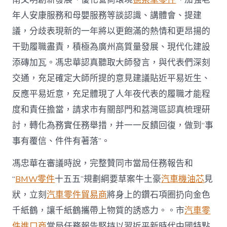
年人安康服務和母嬰服務等談認識、講體會、提建
議，分歧表現新的一年將以更飽滿的熱情和更昂揚的
干勁履職盡責，積極為廣州高質量發展、現代化建設
添磚加瓦。馮忠華認真聽取大師發言，與代表們深刻
交通，充足確定大師所提的意見建議貼近平易近生、
反應平易近意，充足體現了人年夜代表的履職才能程
度和責任擔當，請求市有關部門和荔灣區認真梳理研
討，轉化為務實任務舉措，并一一反饋回復，做到“事
事有覆信、件件有著落”。
馮忠華在審議時說，完整贊同市當局任務報告和
“
BMW零件
十五五”規劃綱要草案牛土豪
汽車機油芯
見
狀，立刻
汽車零件貿易商
將身上的鑽石項圈扔向金色
千紙鶴，讓千紙鶴攜帶上物質的誘惑力。。市
汽車零
件進口商
當局任務報告堅持以習近平新時代中國特點