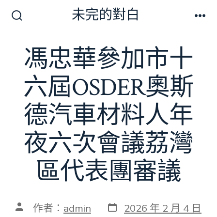
跳
未完的對白
至
搜
選
尋
單
主
切
馮忠華參加市十
要
換
開
內
關
六屆OSDER奧斯
容
德汽車材料人年
夜六次會議荔灣
區代表團審議
發
文
作者：
admin
2026 年 2 月 4 日
表
章