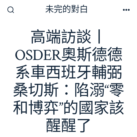
跳
未完的對白
至
搜
選
尋
單
主
切
高端訪談丨
要
換
開
內
關
OSDER奧斯德德
容
系車西班牙輔弼
桑切斯：陷溺“零
和博弈”的國家該
醒醒了