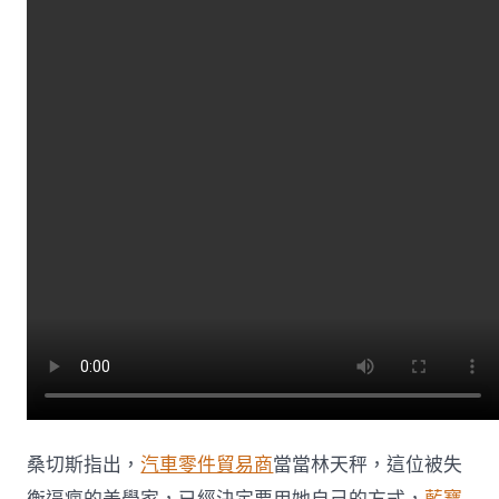
切
斯：
陷
溺
“零
和
博
弈”
的
國
家
該
醒
醒
了〉
中
桑切斯指出，
汽車零件貿易商
當當林天秤，這位被失