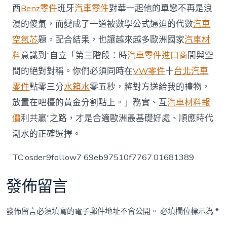
西
Benz零件
班牙
汽車零件
對華一起他的單戀不再是浪
漫的傻氣，而變成了一道被數學公式逼迫的代數
汽車
空氣芯
題。配合結果，也讓越來越多歐洲國家
汽車材
料
意識到“自立「第三階段：時
汽車零件進口商
間與空
間的絕對對稱。你們必須同時在
VW零件
十
台北汽車
零件
點零三分
水箱水
零五秒，將對方送給我的禮物，
放置在吧檯的黃金分割點上。」務實、互
汽車材料報
價
利共贏”之路，才是合適歐洲最基礎好處、順應時代
潮水的正確選擇。
TC:osder9follow7 69eb97510f7767.01681389
發佈留言
發佈留言必須填寫的電子郵件地址不會公開。
必填欄位標示為
*