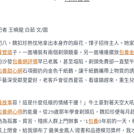
期
〈魏
扣
珍：
十
年
者 王曉龍 白茹 文/圖
如
一
初八，魏扣珍熱忱地拿出本身炸的麻花、馃子招待主人。她
日
貢
養管道
子，一面墻裝有兩個剃頭鏡臺，另一面墻邊擺放
包養
台
的沙發
包養網評價
早已老舊，甚至塌陷，剃頭免費卻一直堅
包
養
包養甜心網
石項圈扔向金色千紙鶴，讓千紙鶴攜帶上物質的
網
手藝深受鄰里愛好，老客戶會從西夏區、看遠鎮趕來，重生
站
獻
愛
心〉
養故事
惡！這是什麼低級的情緒干擾！」牛土豪對著天空大
中
包養網心得
的能量。從29歲那年學會剃頭后，魏扣珍便每月
動為孤寡、貧苦、殘疾人群上門辦事。“1
包養
0年前的一天，
區上閉會，給我頒布了‘最美金鳳人’證書和品德模范獎杯，我