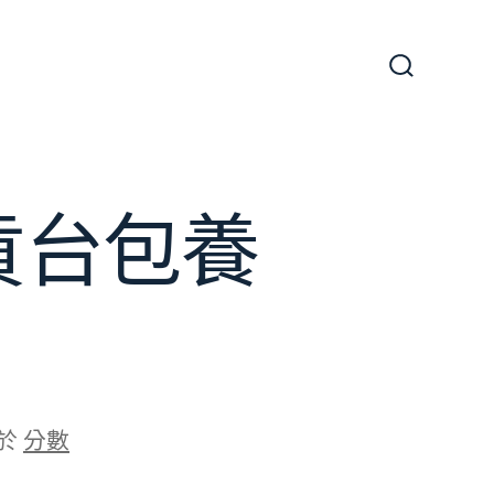
搜
尋
切
換
開
關
貢台包養
於
分數