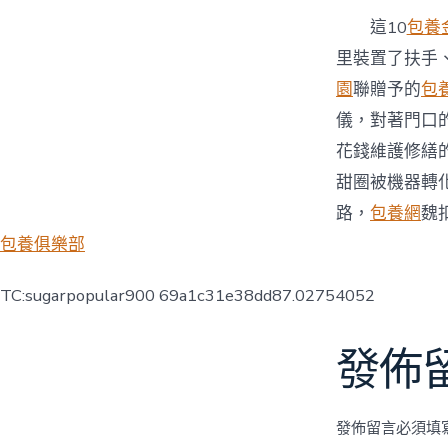
這10
包養
里裝置了扶手
園
聯贈予的
包
儀，對著門口
花錢維護修繕
甜圈被機器轉
路，
包養網
魏
包養俱樂部
TC:sugarpopular900 69a1c31e38dd87.02754052
發佈
發佈留言必須填