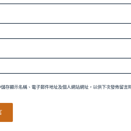
中儲存顯示名稱、電子郵件地址及個人網站網址，以供下次發佈留言