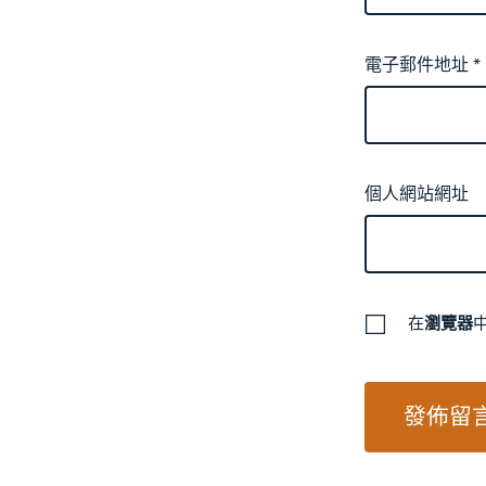
電子郵件地址
*
個人網站網址
在
瀏覽器